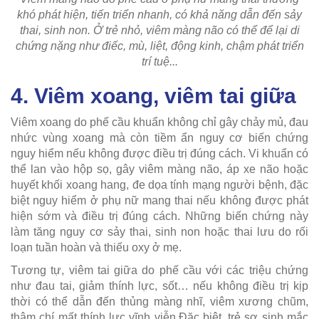
khó phát hiện, tiến triển nhanh, có khả năng dẫn đến sảy
thai, sinh non. Ở trẻ nhỏ, viêm màng não có thể để lại di
chứng nặng như điếc, mù, liệt, động kinh, chậm phát triển
trí tuệ...
4. Viêm xoang, viêm tai giữa
Viêm xoang do phế cầu khuẩn không chỉ gây chảy mủ, đau
nhức vùng xoang mà còn tiềm ẩn nguy cơ biến chứng
nguy hiểm nếu không được điều trị đúng cách. Vi khuẩn có
thể lan vào hộp sọ, gây viêm màng não, áp xe não hoặc
huyết khối xoang hang, đe dọa tính mạng người bệnh, đặc
biệt nguy hiểm ở phụ nữ mang thai nếu không được phát
hiện sớm và điều trị đúng cách. Những biến chứng này
làm tăng nguy cơ sảy thai, sinh non hoặc thai lưu do rối
loạn tuần hoàn và thiếu oxy ở mẹ.
Tương tự, viêm tai giữa do phế cầu với các triệu chứng
như đau tai, giảm thính lực, sốt… nếu không điều trị kịp
thời có thể dẫn đến thủng màng nhĩ, viêm xương chũm,
thậm chí mất thính lực vĩnh viễn.Đặc biệt, trẻ sơ sinh mắc