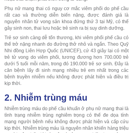
Phụ nữ mang thai có nguy cơ mắc viêm phổi do phế cầu
rất cao và thường diễn biến nặng, được đánh giá là
nguyên nhân tử vong sản khoa đứng thứ 3 tại Mỹ, có thể
gây sinh non, thai lưu hoặc trẻ sinh ra bị suy dinh dưỡng.
Trẻ sơ sinh càng dễ tổn thương, khi viêm phổi phế cầu có
thể trở nặng nhanh do đường thở nhỏ và ngắn. Theo Quỹ
Nhi đồng Liên Hợp Quốc (UNICEF), cứ 43 giây lại có một
trẻ tử vong do viêm phổi, tương đương hơn 700.000 trẻ
dưới 5 tuổi mỗi năm, trong đó 190.000 trẻ sơ sinh. Đây là
căn bệnh lấy đi sinh mạng nhiều trẻ em nhất trong các
bệnh truyền nhiễm nếu không được phát hiện và điều trị
kịp thời.
2. Nhiễm trùng máu
Nhiễm trùng máu do phế cầu khuẩn ở phụ nữ mang thai là
tình trạng nhiễm trùng nghiêm trọng có thể đe dọa tính
mạng người bệnh nếu không được phát hiện và cấp cứu
kịp thời. Nhiễm trùng máu là nguyên nhân khiến hàng triệu