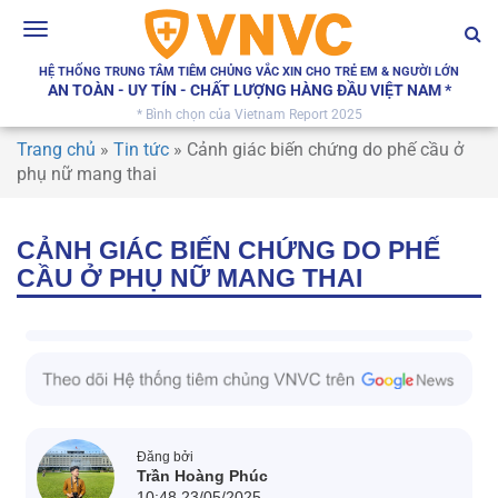
Toggle
navigation
HỆ THỐNG TRUNG TÂM TIÊM CHỦNG VẮC XIN CHO TRẺ EM & NGƯỜI LỚN
AN TOÀN - UY TÍN - CHẤT LƯỢNG HÀNG ĐẦU VIỆT NAM *
* Bình chọn của Vietnam Report 2025
Trang chủ
»
Tin tức
»
Cảnh giác biến chứng do phế cầu ở
phụ nữ mang thai
CẢNH GIÁC BIẾN CHỨNG DO PHẾ
CẦU Ở PHỤ NỮ MANG THAI
Đăng bởi
Trần Hoàng Phúc
10:48 23/05/2025