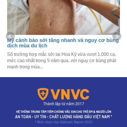
Mỹ cảnh báo sởi tăng nhanh và nguy cơ bùng
dịch mùa du lịch
Số trường hợp mắc sởi tại Hoa Kỳ vừa vượt 1.000 ca,
mức cao nhất trong 5 năm qua, với nguy cơ bùng phát
mạnh trong mùa...
Thành lập từ năm 2017
HỆ THỐNG TRUNG TÂM TIÊM CHỦNG VẮC XIN CHO TRẺ EM & NGƯỜI LỚN
AN TOÀN - UY TÍN - CHẤT LƯỢNG HÀNG ĐẦU VIỆT NAM *
* Bình chọn của Vietnam Report 2025