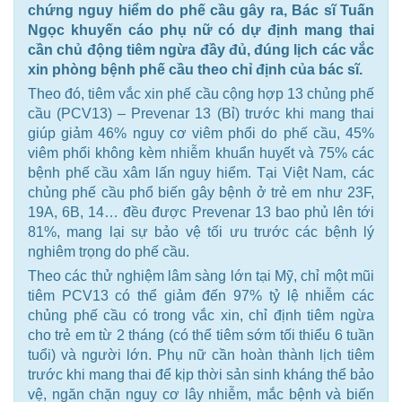
chứng nguy hiểm do phế cầu gây ra, Bác sĩ Tuấn
Ngọc khuyến cáo phụ nữ có dự định mang thai
cần chủ động tiêm ngừa đầy đủ, đúng lịch các vắc
xin phòng bệnh phế cầu theo chỉ định của bác sĩ.
Theo đó, tiêm vắc xin phế cầu cộng hợp 13 chủng phế
cầu (PCV13) – Prevenar 13 (Bỉ) trước khi mang thai
giúp giảm 46% nguy cơ viêm phổi do phế cầu, 45%
viêm phổi không kèm nhiễm khuẩn huyết và 75% các
bệnh phế cầu xâm lấn nguy hiểm. Tại Việt Nam, các
chủng phế cầu phổ biến gây bệnh ở trẻ em như 23F,
19A, 6B, 14… đều được Prevenar 13 bao phủ lên tới
81%, mang lại sự bảo vệ tối ưu trước các bệnh lý
nghiêm trọng do phế cầu.
Theo các thử nghiệm lâm sàng lớn tại Mỹ, chỉ một mũi
tiêm PCV13 có thể giảm đến 97% tỷ lệ nhiễm các
chủng phế cầu có trong vắc xin, chỉ định tiêm ngừa
cho trẻ em từ 2 tháng (có thể tiêm sớm tối thiểu 6 tuần
tuổi) và người lớn. Phụ nữ cần hoàn thành lịch tiêm
trước khi mang thai để kịp thời sản sinh kháng thể bảo
vệ, ngăn chặn nguy cơ lây nhiễm, mắc bệnh và biến