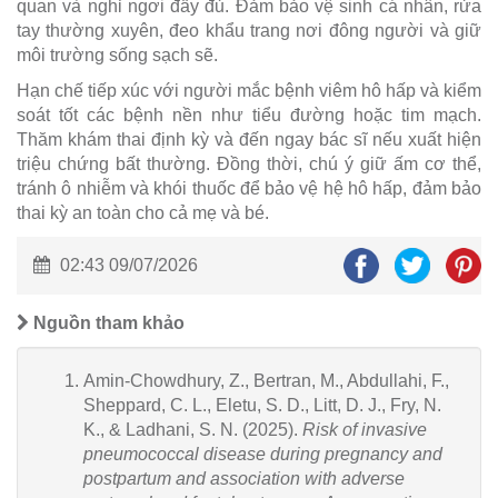
quan và nghỉ ngơi đầy đủ. Đảm bảo vệ sinh cá nhân, rửa
tay thường xuyên, đeo khẩu trang nơi đông người và giữ
môi trường sống sạch sẽ.
Hạn chế tiếp xúc với người mắc bệnh viêm hô hấp và kiểm
soát tốt các bệnh nền như tiểu đường hoặc tim mạch.
Thăm khám thai định kỳ và đến ngay bác sĩ nếu xuất hiện
triệu chứng bất thường. Đồng thời, chú ý giữ ấm cơ thể,
tránh ô nhiễm và khói thuốc để bảo vệ hệ hô hấp, đảm bảo
thai kỳ an toàn cho cả mẹ và bé.
02:43 09/07/2026
Nguồn tham khảo
Amin-Chowdhury, Z., Bertran, M., Abdullahi, F.,
Sheppard, C. L., Eletu, S. D., Litt, D. J., Fry, N.
K., & Ladhani, S. N. (2025).
Risk of invasive
pneumococcal disease during pregnancy and
postpartum and association with adverse