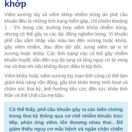
khớp
Viêm xương tủy và viêm khớp nhiễm trùng do phế cầu
khuẩn đều là những tình trạng hiếm gặp, chỉ chiếm khoảng
1 - 5% trong các trường hợp viêm khớp nhiễm trùng,
nhưng có thể gây ra các tác động nghiêm trọng. Vi khuẩn
phế cầu xâm nhập vào máu lan đến xương hoặc khớp,
gây viêm nhiễm, đau đớn dữ dội, sưng viêm tại vị trí
xương hoặc khớp. Các tình trạng này có thể gây nhiễm
khuẩn huyết, dẫn đến suy đa tạng và tăng nguy cơ tử vong
mẹ và thai nhi nếu không được điều trị kịp thời.
Viêm khớp hoặc viêm xương tủy mạn tính cũng có thể làm
giảm khả năng vận động, gây khó khăn trong sinh hoạt và
chăm sóc thai kỳ, ảnh hưởng tiêu cực đến sức khỏe tinh
thần và thể chất của mẹ bầu.
Có thể thấy, phế cầu khuẩn gây ra các biến chứng
trong thai kỳ thông qua cơ chế nhiễm khuẩn trực
tiếp, phản ứng viêm, tổn thương nhau thai... Để
giảm thiểu nguy cơ mắc bệnh và ngăn chặn chiến