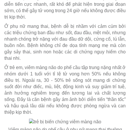
diễn tiến cực nhanh, rất khó để phát hiện trong giai đoạn
sớm, có thể gây tử vong trong 24 giờ nếu không được điều
trị kịp thời.
Ở phụ nữ mang thai, bệnh dễ bị nhầm với cảm cúm bởi
các triệu chứng ban đầu như sốt, đau đầu, mệt mỏi, nhưng
nhanh chóng trở nặng với đau đầu dữ dội, cứng cổ, lú lẫn,
buồn nôn. Bệnh không chỉ đe dọa tính mạng mẹ mà còn
gây sảy thai, sinh non hoặc các di chứng nguy hiểm cho
thai nhi.
Ở trẻ em, viêm màng não do phế cầu tập trung nặng nhất ở
nhóm dưới 1 tuổi với tỉ lệ tử vong hơn 50% nếu không
điều trị. Ngoài ra, 30 - 50% trẻ sống sót mang di chứng
suốt đời như điếc, mù, liệt, động kinh và suy giảm trí tuệ,
ảnh hưởng nghiêm trọng đến tương lai và chất lượng
sống. Đây là căn bệnh gây ám ảnh bởi diễn tiến “thần tốc”
và hậu quả lâu dài nếu không được phòng ngừa và can
thiệp kịp thời.
Viêm màng não do phế cầu ở phụ nữ mang thai thường