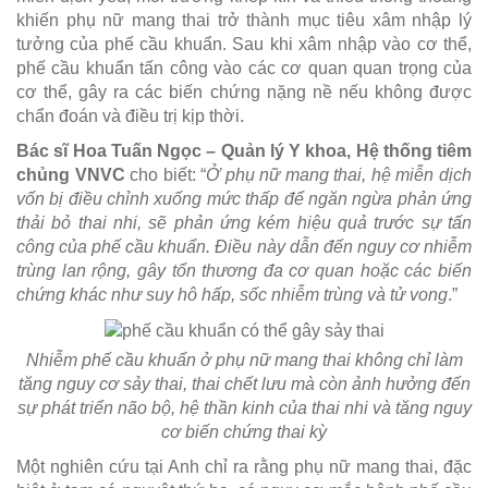
khiến phụ nữ mang thai trở thành mục tiêu xâm nhập lý
tưởng của phế cầu khuẩn. Sau khi xâm nhập vào cơ thể,
phế cầu khuẩn tấn công vào các cơ quan quan trọng của
cơ thể, gây ra các biến chứng nặng nề nếu không được
chẩn đoán và điều trị kịp thời.
Bác sĩ Hoa Tuấn Ngọc – Quản lý Y khoa, Hệ thống tiêm
chủng VNVC
cho biết: “
Ở phụ nữ mang thai, hệ miễn dịch
vốn bị điều chỉnh xuống mức thấp để ngăn ngừa phản ứng
thải bỏ thai nhi, sẽ phản ứng kém hiệu quả trước sự tấn
công của phế cầu khuẩn. Điều này dẫn đến nguy cơ nhiễm
trùng lan rộng, gây tổn thương đa cơ quan hoặc các biến
chứng khác như suy hô hấp, sốc nhiễm trùng và tử vong
.”
Nhiễm phế cầu khuẩn ở phụ nữ mang thai không chỉ làm
tăng nguy cơ sảy thai, thai chết lưu mà còn ảnh hưởng đến
sự phát triển não bộ, hệ thần kinh của thai nhi và tăng nguy
cơ biến chứng thai kỳ
Một nghiên cứu tại Anh chỉ ra rằng phụ nữ mang thai, đặc