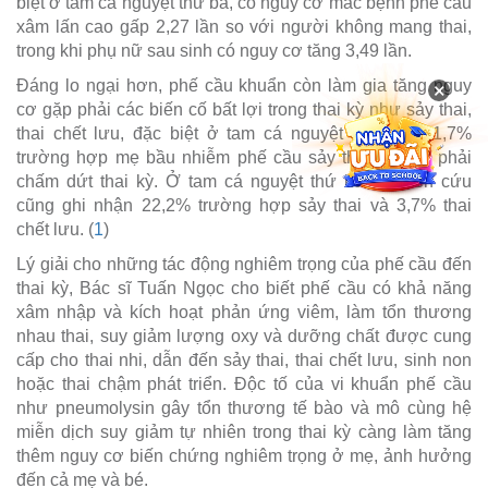
biệt ở tam cá nguyệt thứ ba, có nguy cơ mắc bệnh phế cầu
xâm lấn cao gấp 2,27 lần so với người không mang thai,
trong khi phụ nữ sau sinh có nguy cơ tăng 3,49 lần.
Đáng lo ngại hơn, phế cầu khuẩn còn làm gia tăng nguy
×
cơ gặp phải các biến cố bất lợi trong thai kỳ như sảy thai,
thai chết lưu, đặc biệt ở tam cá nguyệt đầu với 41,7%
trường hợp mẹ bầu nhiễm phế cầu sảy thai, 16,7% phải
chấm dứt thai kỳ. Ở tam cá nguyệt thứ hai, nghiên cứu
cũng ghi nhận 22,2% trường hợp sảy thai và 3,7% thai
chết lưu. (
1
)
Lý giải cho những tác động nghiêm trọng của phế cầu đến
thai kỳ, Bác sĩ Tuấn Ngọc cho biết phế cầu có khả năng
xâm nhập và kích hoạt phản ứng viêm, làm tổn thương
nhau thai, suy giảm lượng oxy và dưỡng chất được cung
cấp cho thai nhi, dẫn đến sảy thai, thai chết lưu, sinh non
hoặc thai chậm phát triển. Độc tố của vi khuẩn phế cầu
như pneumolysin gây tổn thương tế bào và mô cùng hệ
miễn dịch suy giảm tự nhiên trong thai kỳ càng làm tăng
thêm nguy cơ biến chứng nghiêm trọng ở mẹ, ảnh hưởng
đến cả mẹ và bé.