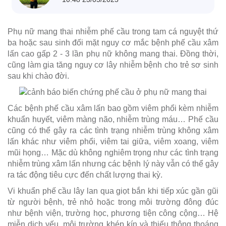
Phụ nữ mang thai nhiễm phế cầu trong tam cá nguyệt thứ
ba hoặc sau sinh đối mặt nguy cơ mắc bệnh phế cầu xâm
lấn cao gấp 2 - 3 lần phụ nữ không mang thai. Đồng thời,
cũng làm gia tăng nguy cơ lây nhiễm bệnh cho trẻ sơ sinh
sau khi chào đời.
Các bệnh phế cầu xâm lấn bao gồm viêm phổi kèm nhiễm
khuẩn huyết, viêm màng não, nhiễm trùng máu… Phế cầu
cũng có thể gây ra các tình trạng nhiễm trùng không xâm
lấn khác như viêm phổi, viêm tai giữa, viêm xoang, viêm
mũi họng… Mặc dù không nghiêm trọng như các tình trạng
nhiễm trùng xâm lấn nhưng các bệnh lý này vẫn có thể gây
ra tác động tiêu cực đến chất lượng thai kỳ.
Vi khuẩn phế cầu lây lan qua giọt bắn khi tiếp xúc gần gũi
từ người bệnh, trẻ nhỏ hoặc trong môi trường đông đúc
như bệnh viện, trường học, phương tiện công cộng… Hệ
miễn dịch yếu, môi trường khép kín và thiếu thông thoáng