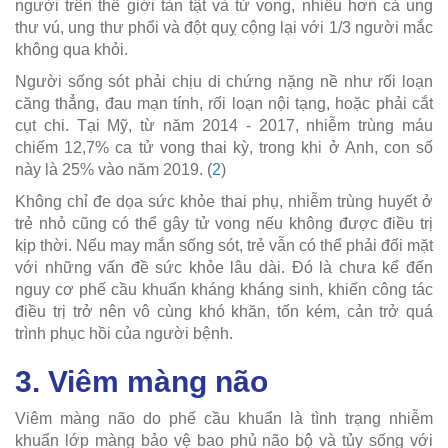
người trên thế giới tàn tật và tử vong, nhiều hơn cả ung
thư vú, ung thư phổi và đột quỵ cộng lại với 1/3 người mắc
không qua khỏi.
Người sống sót phải chịu di chứng nặng nề như rối loạn
căng thẳng, đau mạn tính, rối loạn nội tạng, hoặc phải cắt
cụt chi. Tại Mỹ, từ năm 2014 - 2017, nhiễm trùng máu
chiếm 12,7% ca tử vong thai kỳ, trong khi ở Anh, con số
này là 25% vào năm 2019. (
2
)
Không chỉ đe dọa sức khỏe thai phụ, nhiễm trùng huyết ở
trẻ nhỏ cũng có thể gây tử vong nếu không được điều trị
kịp thời. Nếu may mắn sống sót, trẻ vẫn có thể phải đối mặt
với những vấn đề sức khỏe lâu dài. Đó là chưa kể đến
nguy cơ phế cầu khuẩn kháng kháng sinh, khiến công tác
điều trị trở nên vô cùng khó khăn, tốn kém, cản trở quá
trình phục hồi của người bệnh.
3. Viêm màng não
Viêm màng não do phế cầu khuẩn là tình trạng nhiễm
khuẩn lớp màng bảo vệ bao phủ não bộ và tủy sống với