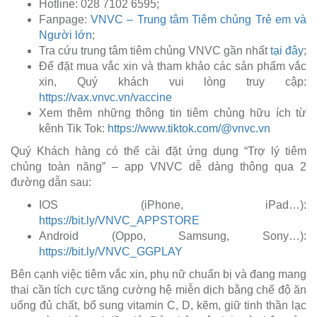
Hotline: 028 7102 6595;
Fanpage:
VNVC – Trung tâm Tiêm chủng Trẻ em và
Người lớn
;
Tra cứu trung tâm tiêm chủng VNVC gần nhất
tại đây
;
Để đặt mua vắc xin và tham khảo các sản phẩm vắc
xin, Quý khách vui lòng truy cập:
https://vax.vnvc.vn/vaccine
Xem thêm những thông tin tiêm chủng hữu ích từ
kênh Tik Tok:
https://www.tiktok.com/@vnvc.vn
Quý Khách hàng có thể cài đặt ứng dụng “Trợ lý tiêm
chủng toàn năng” – app VNVC dễ dàng thông qua 2
đường dẫn sau:
IOS (iPhone, iPad…):
https://bit.ly/VNVC_APPSTORE
Android (Oppo, Samsung, Sony…):
https://bit.ly/VNVC_GGPLAY
Bên cạnh việc tiêm vắc xin, phụ nữ chuẩn bị và đang mang
thai cần tích cực tăng cường hệ miễn dịch bằng chế độ ăn
uống đủ chất, bổ sung vitamin C, D, kẽm, giữ tinh thần lạc