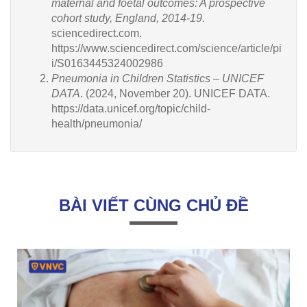
maternal and foetal outcomes: A prospective
cohort study, England, 2014-19
.
sciencedirect.com.
https://www.sciencedirect.com/science/article/pi
i/S0163445324002986
Pneumonia in Children Statistics – UNICEF
DATA
. (2024, November 20). UNICEF DATA.
https://data.unicef.org/topic/child-
health/pneumonia/
BÀI VIẾT CÙNG CHỦ ĐỀ