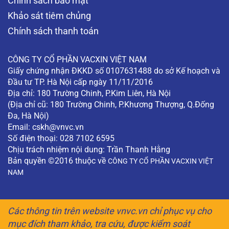
Chính sách bảo mật
Khảo sát tiêm chủng
Chính sách thanh toán
CÔNG TY CỔ PHẦN VACXIN VIỆT NAM
Giấy chứng nhận ĐKKD số 0107631488 do sở Kế hoạch và
Đầu tư TP. Hà Nội cấp ngày 11/11/2016
Địa chỉ: 180 Trường Chinh, P.Kim Liên, Hà Nội
(Địa chỉ cũ: 180 Trường Chinh, P.Khương Thượng, Q.Đống
Đa, Hà Nội)
Email:
cskh@vnvc.vn
Số điện thoại: 028 7102 6595
Chịu trách nhiệm nội dung: Trần Thanh Hằng
Bản quyền ©2016 thuộc về
CÔNG TY CỔ PHẦN VACXIN VIỆT
NAM
Các thông tin trên website vnvc.vn chỉ phục vụ cho
mục đích tham khảo, tra cứu, được kiểm soát