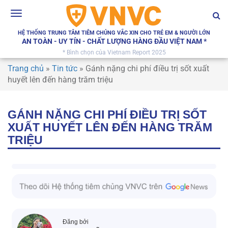
Toggle
navigation
HỆ THỐNG TRUNG TÂM TIÊM CHỦNG VẮC XIN CHO TRẺ EM & NGƯỜI LỚN
AN TOÀN - UY TÍN - CHẤT LƯỢNG HÀNG ĐẦU VIỆT NAM *
* Bình chọn của Vietnam Report 2025
Trang chủ
»
Tin tức
»
Gánh nặng chi phí điều trị sốt xuất
huyết lên đến hàng trăm triệu
GÁNH NẶNG CHI PHÍ ĐIỀU TRỊ SỐT
XUẤT HUYẾT LÊN ĐẾN HÀNG TRĂM
TRIỆU
Đăng bởi