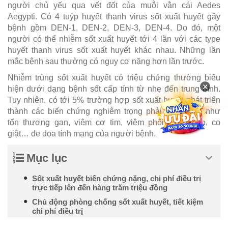
người chủ yếu qua vết đốt của muỗi vằn cái Aedes
Aegypti. Có 4 tuýp huyết thanh virus sốt xuất huyết gây
bệnh gồm DEN-1, DEN-2, DEN-3, DEN-4. Do đó, một
người có thể nhiễm sốt xuất huyết tới 4 lần với các type
huyết thanh virus sốt xuất huyết khác nhau. Những lần
mắc bệnh sau thường có nguy cơ nặng hơn lần trước.
Nhiễm trùng sốt xuất huyết có triệu chứng thường biểu
×
hiện dưới dạng bệnh sốt cấp tính từ nhẹ đến trung bình.
Tuy nhiên, có tới 5% trường hợp sốt xuất huyết phát triển
thành các biến chứng nghiêm trọng phải nhập viện như
tổn thương gan, viêm cơ tim, viêm phổi, viêm não, co
giật… đe dọa tính mạng của người bệnh.
Mục lục
Sốt xuất huyết biến chứng nặng, chi phí điều trị
trực tiếp lên đến hàng trăm triệu đồng
Chủ động phòng chống sốt xuất huyết, tiết kiệm
chi phí điều trị