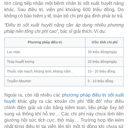
lớn cũng tiếp nhận một bệnh nhân bị sốt xuất huyết nặng
khác. Sau điều trị, viện phí khoảng 600 triệu đồng. Do
không có bảo hiểm y tế, toàn bộ chi phí gia đình phải tự trả.
“Điều trị sốt xuất huyết nặng cần áp dụng nhiều phương
pháp nên tổng chi phí cao”
, bác sĩ giải thích. Ví dụ:
Phương pháp điều trị
Ước tính chi phí
Lọc máu
30 triệu đồng/ngày
Thay huyết tương
20 triệu đồng/ngày
Thuốc vận mạch, kháng sinh, kháng nấm…
10 - 20 triệu đồng
Truyền Albumin
5 - 10 triệu đồng
Ngoài ra, còn rất nhiều các
phương pháp điều trị sốt xuất
huyết
khác gây ra các khoản chi phí “đắt đỏ” như điều
chỉnh điện giải và cân bằng kiềm toan, liệu pháp ôxy bổ
sung và thông khí hỗ trợ… Các chi phí này chưa tính tiền
giường hồi sức tích cực, thở máy… Trường hợp tốn kém
nhất từng điều trị tại viện lên tới một tỷ đồng khi chưa sử