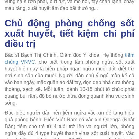
vùng hạ sườn phải, bứt rứt, vã mồ hôi, tay chân lạnh, chảy
máu răng, xuất huyết âm đạo bất thường...
Chủ động phòng chống sốt
xuất huyết, tiết kiệm chi phí
điều trị
Bác sĩ Bạch Thị Chính, Giám đốc Y khoa, Hệ thống
tiêm
chủng VNVC
, cho biết, trọng tâm phòng ngừa sốt xuất
huyết hiện nay là biện pháp ngăn ngừa muỗi đốt, diệt trừ
nơi sinh sản của muỗi. Người dân chú ý ngủ màn kể cả
vào ban ngày, mặc quần áo dài tay, dọn dẹp nhà cửa thông
thoáng, sạch sẽ. Mỗi tuần, dành 10-15 phút tổ chức phát
quang bụi rậm, đổ bỏ nước thừa đọng quanh khu vực sinh
sống.
Đặc biệt, người dân nên tiêm ngừa vắc xin để tăng hiệu
quả phòng bệnh. Hiện Việt Nam có vắc xin Qdenga (Nhật
Bản) tiêm cho trẻ từ 4 tuổi trở lên và người lớn, phòng
ngừa đầy đủ 4 type huyết thanh virus sốt xuất huyết. Vắc