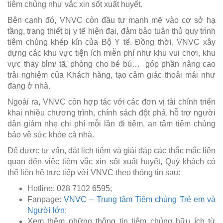
tiêm chủng như vắc xin sốt xuất huyết.
Bên cạnh đó, VNVC còn đầu tư mạnh mẽ vào cơ sở hạ
tầng, trang thiết bị y tế hiện đại, đảm bảo tuân thủ quy trình
tiêm chủng khép kín của Bộ Y tế. Đồng thời, VNVC xây
dựng các khu vực tiện ích miễn phí như khu vui chơi, khu
vực thay bỉm/ tã, phòng cho bé bú… góp phần nâng cao
trải nghiệm của Khách hàng, tạo cảm giác thoải mái như
đang ở nhà.
Ngoài ra, VNVC còn hợp tác với các đơn vị tài chính triển
khai nhiều chương trình, chính sách đột phá, hỗ trợ người
dân giảm nhẹ chi phí mỗi lần đi tiêm, an tâm tiêm chủng
bảo vệ sức khỏe cả nhà.
Để được tư vấn, đặt lịch tiêm và giải đáp các thắc mắc liên
quan đến việc tiêm vắc xin sốt xuất huyết, Quý khách có
thể liên hệ trực tiếp với VNVC theo thông tin sau:
Hotline: 028 7102 6595;
Fanpage:
VNVC – Trung tâm Tiêm chủng Trẻ em và
Người lớn
;
Xem thêm những thông tin tiêm chủng hữu ích từ