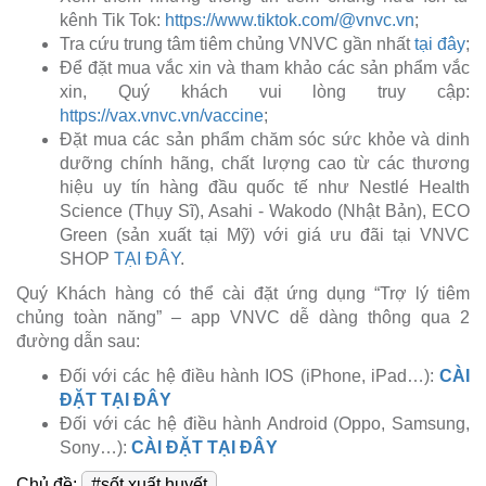
kênh Tik Tok:
https://www.tiktok.com/@vnvc.vn
;
Tra cứu trung tâm tiêm chủng VNVC gần nhất
tại đây
;
Để đặt mua vắc xin và tham khảo các sản phẩm vắc
xin, Quý khách vui lòng truy cập:
https://vax.vnvc.vn/vaccine
;
Đặt mua các sản phẩm chăm sóc sức khỏe và dinh
dưỡng chính hãng, chất lượng cao từ các thương
hiệu uy tín hàng đầu quốc tế như Nestlé Health
Science (Thụy Sĩ), Asahi - Wakodo (Nhật Bản), ECO
Green (sản xuất tại Mỹ) với giá ưu đãi tại VNVC
SHOP
TẠI ĐÂY
.
Quý Khách hàng có thể cài đặt ứng dụng “Trợ lý tiêm
chủng toàn năng” – app VNVC dễ dàng thông qua 2
đường dẫn sau:
Đối với các hệ điều hành IOS (iPhone, iPad…):
CÀI
ĐẶT TẠI ĐÂY
Đối với các hệ điều hành Android (Oppo, Samsung,
Sony…):
CÀI ĐẶT TẠI ĐÂY
Chủ đề:
#sốt xuất huyết