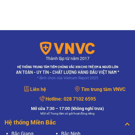
Thành lập từ năm 2017
HỆ THỐNG TRUNG TÂM TIÊM CHỦNG VẮC XIN CHO TRẺ EM & NGƯỜI LỚN
AN TOÀN - UY TÍN - CHẤT LƯỢNG HÀNG ĐẦU VIỆT NAM *
* Bình chọn của Vietnam Report 2025
Liên hệ
Tìm trung tâm VNVC
Hotline:
028 7102 6595
Mở cửa 7:30 – 17:00 (không nghỉ trưa)
Một số Trung tâm có giờ hoạt động riêng
Hệ thống Miền Bắc
Bắc Giang
Bắc Ninh