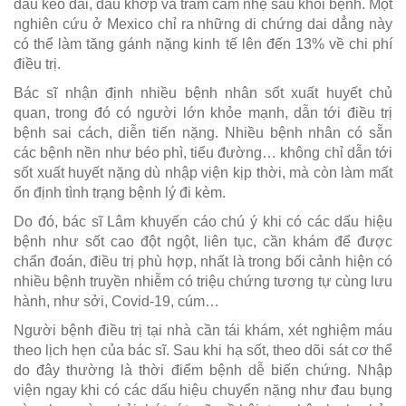
đầu kéo dài, đau khớp và trầm cảm nhẹ sau khỏi bệnh. Một
nghiên cứu ở Mexico chỉ ra những di chứng dai dẳng này
có thể làm tăng gánh nặng kinh tế lên đến 13% về chi phí
điều trị.
Bác sĩ nhận định nhiều bệnh nhân sốt xuất huyết chủ
quan, trong đó có người lớn khỏe mạnh, dẫn tới điều trị
bệnh sai cách, diễn tiến nặng. Nhiều bệnh nhân có sẵn
các bệnh nền như béo phì, tiểu đường… không chỉ dẫn tới
sốt xuất huyết nặng dù nhập viện kịp thời, mà còn làm mất
ổn định tình trạng bệnh lý đi kèm.
Do đó, bác sĩ Lâm khuyến cáo chú ý khi có các dấu hiệu
bệnh như sốt cao đột ngột, liên tục, cần khám để được
chẩn đoán, điều trị phù hợp, nhất là trong bối cảnh hiện có
nhiều bệnh truyền nhiễm có triệu chứng tương tự cùng lưu
hành, như sởi, Covid-19, cúm…
Người bệnh điều trị tại nhà cần tái khám, xét nghiệm máu
theo lịch hẹn của bác sĩ. Sau khi hạ sốt, theo dõi sát cơ thể
do đây thường là thời điểm bệnh dễ biến chứng. Nhập
viện ngay khi có các dấu hiệu chuyển nặng như đau bụng