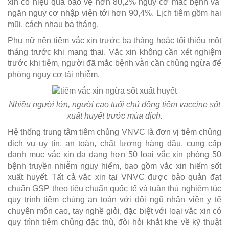
xin có hiệu quả bảo vệ hơn 80,2% nguy cơ mắc bệnh và
ngăn nguy cơ nhập viện tới hơn 90,4%. Lịch tiêm gồm hai
mũi, cách nhau ba tháng.
Phụ nữ nên tiêm vắc xin trước ba tháng hoặc tối thiểu một
tháng trước khi mang thai. Vắc xin không cần xét nghiệm
trước khi tiêm, người đã mắc bệnh vẫn cần chủng ngừa để
phòng nguy cơ tái nhiễm.
Nhiều người lớn, người cao tuổi chủ động tiêm vaccine sốt
xuất huyết trước mùa dịch.
Hệ thống trung tâm tiêm chủng VNVC là đơn vị tiêm chủng
dịch vụ uy tín, an toàn, chất lượng hàng đầu, cung cấp
danh mục vắc xin đa dạng hơn 50 loại vắc xin phòng 50
bệnh truyền nhiễm nguy hiểm, bao gồm vắc xin hiếm sốt
xuất huyết. Tất cả vắc xin tại VNVC được bảo quản đạt
chuẩn GSP theo tiêu chuẩn quốc tế và tuân thủ nghiêm túc
quy trình tiêm chủng an toàn với đội ngũ nhân viên y tế
chuyên môn cao, tay nghề giỏi, đặc biệt với loại vắc xin có
quy trình tiêm chủng đặc thù, đòi hỏi khắt khe về kỹ thuật