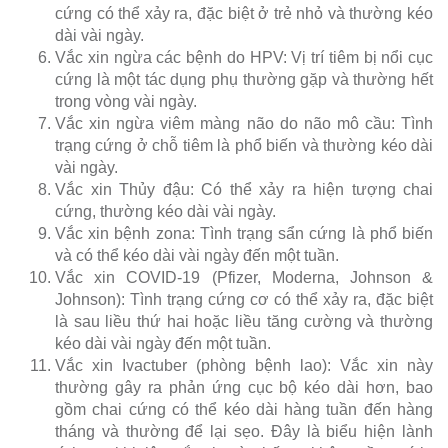
cứng có thể xảy ra, đặc biệt ở trẻ nhỏ và thường kéo
dài vài ngày.
Vắc xin ngừa các bệnh do HPV: Vị trí tiêm bị nổi cục
cứng là một tác dụng phụ thường gặp và thường hết
trong vòng vài ngày.
Vắc xin ngừa viêm màng não do não mô cầu: Tình
trạng cứng ở chỗ tiêm là phổ biến và thường kéo dài
vài ngày.
Vắc xin Thủy đậu: Có thể xảy ra hiện tượng chai
cứng, thường kéo dài vài ngày.
Vắc xin bệnh zona: Tình trạng sẩn cứng là phổ biến
và có thể kéo dài vài ngày đến một tuần.
Vắc xin COVID-19 (Pfizer, Moderna, Johnson &
Johnson): Tình trạng cứng cơ có thể xảy ra, đặc biệt
là sau liều thứ hai hoặc liều tăng cường và thường
kéo dài vài ngày đến một tuần.
Vắc xin Ivactuber (phòng bệnh lao): Vắc xin này
thường gây ra phản ứng cục bộ kéo dài hơn, bao
gồm chai cứng có thể kéo dài hàng tuần đến hàng
tháng và thường để lại sẹo. Đây là biểu hiện lành