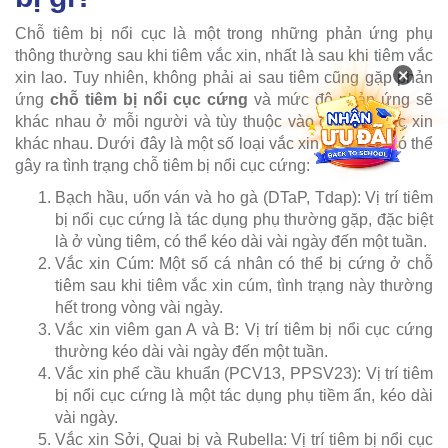
Chỗ tiêm bị nổi cục là một trong những phản ứng phụ
thông thường sau khi tiêm vắc xin, nhất là sau khi tiêm vắc
×
xin lao. Tuy nhiên, không phải ai sau tiêm cũng gặp phản
ứng
chỗ tiêm bị nổi cục cứng
và mức độ phản ứng sẽ
khác nhau ở mỗi người và tùy thuộc vào các loại vắc xin
khác nhau. Dưới đây là một số loại vắc xin phổ biến có thể
gây ra tình trạng chỗ tiêm bị nổi cục cứng:
Bạch hầu, uốn ván và ho gà (DTaP, Tdap): Vị trí tiêm
bị nổi cục cứng là tác dụng phụ thường gặp, đặc biệt
là ở vùng tiêm, có thể kéo dài vài ngày đến một tuần.
Vắc xin Cúm: Một số cá nhân có thể bị cứng ở chỗ
tiêm sau khi tiêm vắc xin cúm, tình trạng này thường
hết trong vòng vài ngày.
Vắc xin viêm gan A và B: Vị trí tiêm bị nổi cục cứng
thường kéo dài vài ngày đến một tuần.
Vắc xin phế cầu khuẩn (PCV13, PPSV23): Vị trí tiêm
bị nổi cục cứng là một tác dụng phụ tiềm ẩn, kéo dài
vài ngày.
Vắc xin Sởi, Quai bị và Rubella: Vị trí tiêm bị nổi cục