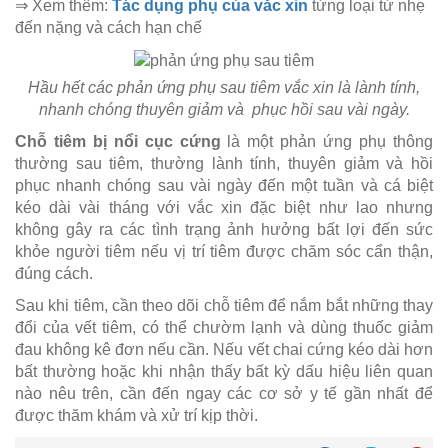
⇒ Xem thêm:
Tác dụng phụ của vắc xin
từng loại từ nhẹ
đến nặng và cách hạn chế
Hầu hết các phản ứng phụ sau tiêm vắc xin là lành tính,
nhanh chóng thuyên giảm và phục hồi sau vài ngày.
Chỗ tiêm bị nổi cục cứng
là một phản ứng phụ thông
thường sau tiêm, thường lành tính, thuyên giảm và hồi
phục nhanh chóng sau vài ngày đến một tuần và cá biệt
kéo dài vài tháng với vắc xin đặc biệt như lao nhưng
không gây ra các tình trạng ảnh hưởng bất lợi đến sức
khỏe người tiêm nếu vị trí tiêm được chăm sóc cẩn thận,
đúng cách.
Sau khi tiêm, cần theo dõi chỗ tiêm để nắm bắt những thay
đổi của vết tiêm, có thể chườm lạnh và dùng thuốc giảm
đau không kê đơn nếu cần. Nếu vết chai cứng kéo dài hơn
bất thường hoặc khi nhận thấy bất kỳ dấu hiệu liên quan
nào nêu trên, cần đến ngay các cơ sở y tế gần nhất để
được thăm khám và xử trí kịp thời.