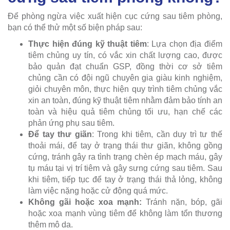
Để phòng ngừa việc xuất hiện cục cứng sau tiêm phòng,
bạn có thể thử một số biện pháp sau:
Thực hiện đúng kỹ thuật tiêm
: Lựa chọn địa điểm
tiêm chủng uy tín, có vắc xin chất lượng cao, được
bảo quản đạt chuẩn GSP, đồng thời cơ sở tiêm
chủng cần có đội ngũ chuyên gia giàu kinh nghiệm,
giỏi chuyên môn, thực hiện quy trình tiêm chủng vắc
xin an toàn, đúng kỹ thuật tiêm nhằm đảm bảo tính an
toàn và hiệu quả tiêm chủng tối ưu, hạn chế các
phản ứng phụ sau tiêm.
Để tay thư giãn
: Trong khi tiêm, cần duy trì tư thế
thoải mái, để tay ở trạng thái thư giãn, không gồng
cứng, tránh gây ra tình trạng chèn ép mạch máu, gây
tụ máu tại vị trí tiêm và gây sưng cứng sau tiêm. Sau
khi tiêm, tiếp tục để tay ở trạng thái thả lỏng, không
làm việc nặng hoặc cử động quá mức.
Không gãi hoặc xoa mạnh:
Tránh nặn, bóp, gãi
hoặc xoa mạnh vùng tiêm để không làm tổn thương
thêm mô da.