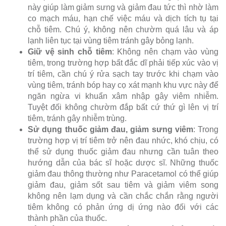
này giúp làm giảm sưng và giảm đau tức thì nhờ làm
co mạch máu, hạn chế việc máu và dịch tích tụ tại
chỗ tiêm. Chú ý, không nên chườm quá lâu và áp
lạnh liên tục tại vùng tiêm tránh gây bỏng lạnh.
Giữ vệ sinh chỗ tiêm
: Không nên chạm vào vùng
tiêm, trong trường hợp bất đắc dĩ phải tiếp xúc vào vị
trí tiêm, cần chú ý rửa sạch tay trước khi chạm vào
vùng tiêm, tránh bóp hay cọ xát mạnh khu vực này để
ngăn ngừa vi khuẩn xâm nhập gây viêm nhiễm.
Tuyệt đối không chườm đắp bất cứ thứ gì lên vị trí
tiêm, tránh gây nhiễm trùng.
Sử dụng thuốc giảm đau, giảm sưng viêm
: Trong
trường hợp vị trí tiêm trở nên đau nhức, khó chịu, có
thể sử dụng thuốc giảm đau nhưng cần tuân theo
hướng dẫn của bác sĩ hoặc dược sĩ. Những thuốc
giảm đau thông thường như Paracetamol có thể giúp
giảm đau, giảm sốt sau tiêm và giảm viêm song
không nên lạm dụng và cần chắc chắn rằng người
tiêm không có phản ứng dị ứng nào đối với các
thành phần của thuốc.