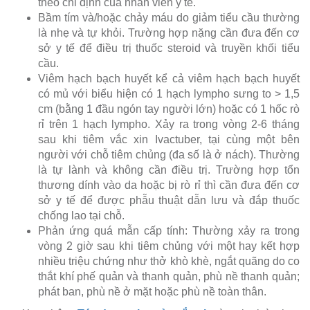
theo chỉ định của nhân viên y tế.
Bầm tím và/hoặc chảy máu do giảm tiểu cầu thường
là nhẹ và tự khỏi. Trường hợp nặng cần đưa đến cơ
sở y tế để điều trị thuốc steroid và truyền khối tiểu
cầu.
Viêm hạch bạch huyết kể cả viêm hạch bạch huyết
có mủ với biểu hiện có 1 hạch lympho sưng to > 1,5
cm (bằng 1 đầu ngón tay người lớn) hoặc có 1 hốc rò
rỉ trên 1 hạch lympho. Xảy ra trong vòng 2-6 tháng
sau khi tiêm vắc xin Ivactuber, tại cùng một bên
người với chỗ tiêm chủng (đa số là ở nách). Thường
là tự lành và không cần điều trị. Trường hợp tổn
thương dính vào da hoặc bị rò rỉ thì cần đưa đến cơ
sở y tế để được phẫu thuật dẫn lưu và đắp thuốc
chống lao tại chỗ.
Phản ứng quá mẫn cấp tính: Thường xảy ra trong
vòng 2 giờ sau khi tiêm chủng với một hay kết hợp
nhiều triệu chứng như thở khò khè, ngắt quãng do co
thắt khí phế quản và thanh quản, phù nề thanh quản;
phát ban, phù nề ở mặt hoặc phù nề toàn thân.