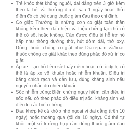
Trẻ khóc thét không nguôi, dai dẳng trên 3 giờ kèm
theo la hét và thường dịu đi sau 1 ngày hoặc thời
điểm đó có thể dùng thuốc giảm đau theo chỉ định.
Co giật: Thường là những cơn co giật toàn thân
không kèm theo dấu hiệu và triệu chứng tại chỗ có
thể có sốt hoặc không. Cần được điều trị hỗ trợ hô
hấp như thông đường thở, hút đờm dãi, thở oxy.
Dùng thuốc chống co giật như Diazepam và/hoặc
thuốc chống co giật khác theo đúng phác đồ xử trí co
giật.
Áp xe: Tại chỗ tiêm sờ thấy mềm hoặc có rò dịch, có
thể là áp xe vô khuẩn hoặc nhiễm khuẩn. Điều trị
bằng chích rạch và dẫn lưu, dùng kháng sinh nếu
nguyên nhân do nhiễm khuẩn.
Sốc nhiễm trùng: Biến chứng nguy hiểm, cần điều trị
sốc nếu có theo phác đồ điều trị sốc, kháng sinh và
điều trị các biến chứng.
Đau khớp kể cả khớp nhỏ ngoại vi dai dẳng (trên 10
ngày) hoặc thoáng qua (tối đa 10 ngày). Có thể tự
khỏi, một số trường hợp cần dùng thuốc giảm đau