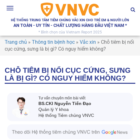
Toggle
navigation
HỆ THỐNG TRUNG TÂM TIÊM CHỦNG VẮC XIN CHO TRẺ EM & NGƯỜI LỚN
AN TOÀN - UY TÍN - CHẤT LƯỢNG HÀNG ĐẦU VIỆT NAM *
* Bình chọn của Vietnam Report 2025
Trang chủ
»
Thông tin bệnh học
»
Vắc xin
»
Chỗ tiêm bị nổi
cục cứng, sưng là bị gì? Có nguy hiểm không?
CHỖ TIÊM BỊ NỔI CỤC CỨNG, SƯNG
LÀ BỊ GÌ? CÓ NGUY HIỂM KHÔNG?
Tư vấn chuyên môn bài viết
BS.CKI Nguyễn Tiến Đạo
Quản lý Y khoa
Hệ thống Tiêm chủng VNVC