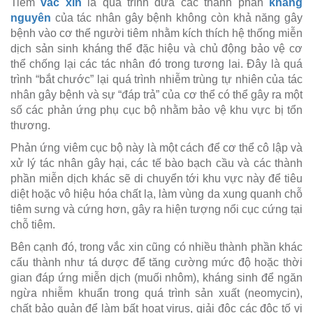
Tiêm
vắc xin
là quá trình đưa các thành phần
kháng
nguyên
của tác nhân gây bệnh không còn khả năng gây
bệnh vào cơ thể người tiêm nhằm kích thích hệ thống miễn
dịch sản sinh kháng thể đặc hiệu và chủ động bảo vệ cơ
thể chống lại các tác nhân đó trong tương lai. Đây là quá
trình “bắt chước” lại quá trình nhiễm trùng tự nhiên của tác
nhân gây bệnh và sự “đáp trả” của cơ thể có thể gây ra một
số các phản ứng phụ cục bộ nhằm bảo vệ khu vực bị tổn
thương.
Phản ứng viêm cục bộ này là một cách để cơ thể cô lập và
xử lý tác nhân gây hại, các tế bào bạch cầu và các thành
phần miễn dịch khác sẽ di chuyển tới khu vực này để tiêu
diệt hoặc vô hiệu hóa chất lạ, làm vùng da xung quanh chỗ
tiêm sưng và cứng hơn, gây ra hiện tượng nổi cục cứng tại
chỗ tiêm.
Bên cạnh đó, trong vắc xin cũng có nhiều thành phần khác
cấu thành như tá dược để tăng cường mức độ hoặc thời
gian đáp ứng miễn dịch (muối nhôm), kháng sinh để ngăn
ngừa nhiễm khuẩn trong quá trình sản xuất (neomycin),
chất bảo quản để làm bất hoạt virus, giải độc các độc tố vi