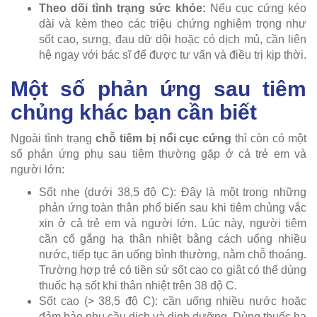
Theo dõi tình trạng sức khỏe:
Nếu cục cứng kéo
dài và kèm theo các triệu chứng nghiêm trọng như
sốt cao, sưng, đau dữ dội hoặc có dịch mủ, cần liên
hệ ngay với bác sĩ để được tư vấn và điều trị kịp thời.
Một số phản ứng sau tiêm
chủng khác bạn cần biết
Ngoài tình trạng
chỗ tiêm bị nổi cục cứng
thì còn có một
số phản ứng phụ sau tiêm thường gặp ở cả trẻ em và
người lớn:
Sốt nhẹ (dưới 38,5 độ C): Đây là một trong những
phản ứng toàn thân phổ biến sau khi tiêm chủng vắc
xin ở cả trẻ em và người lớn. Lúc này, người tiêm
cần cố gắng hạ thân nhiệt bằng cách uống nhiều
nước, tiếp tục ăn uống bình thường, nằm chỗ thoáng.
Trường hợp trẻ có tiền sử sốt cao co giật có thể dùng
thuốc hạ sốt khi thân nhiệt trên 38 độ C.
Sốt cao (> 38,5 độ C): cần uống nhiều nước hoặc
đảm bảo nhu cầu dịch và dinh dưỡng. Dùng thuốc hạ