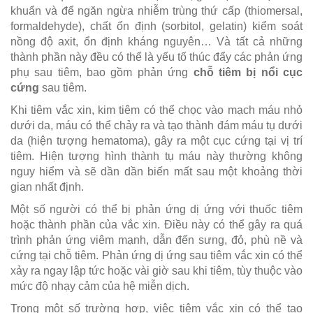
khuẩn và để ngăn ngừa nhiễm trùng thứ cấp (thiomersal,
formaldehyde), chất ổn định (sorbitol, gelatin) kiểm soát
nồng độ axit, ổn định kháng nguyên… Và tất cả những
thành phần này đều có thể là yếu tố thúc đẩy các phản ứng
phụ sau tiêm, bao gồm phản ứng
chỗ tiêm bị nổi cục
cứng
sau tiêm.
Khi tiêm vắc xin, kim tiêm có thể chọc vào mạch máu nhỏ
dưới da, máu có thể chảy ra và tạo thành đám máu tụ dưới
da (hiện tượng hematoma), gây ra một cục cứng tại vị trí
tiêm. Hiện tượng hình thành tụ máu này thường không
nguy hiểm và sẽ dần dần biến mất sau một khoảng thời
gian nhất định.
Một số người có thể bị phản ứng dị ứng với thuốc tiêm
hoặc thành phần của vắc xin. Điều này có thể gây ra quá
trình phản ứng viêm mạnh, dẫn đến sưng, đỏ, phù nề và
cứng tại chỗ tiêm. Phản ứng dị ứng sau tiêm vắc xin có thể
xảy ra ngay lập tức hoặc vài giờ sau khi tiêm, tùy thuộc vào
mức độ nhạy cảm của hệ miễn dịch.
Trong một số trường hợp, việc tiêm vắc xin có thể tạo