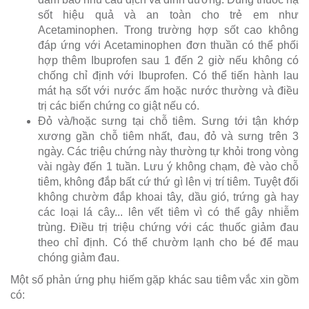
sốt hiệu quả và an toàn cho trẻ em như
Acetaminophen. Trong trường hợp sốt cao không
đáp ứng với Acetaminophen đơn thuần có thể phối
hợp thêm Ibuprofen sau 1 đến 2 giờ nếu không có
chống chỉ định với Ibuprofen. Có thể tiến hành lau
mát hạ sốt với nước ấm hoặc nước thường và điều
trị các biến chứng co giật nếu có.
Đỏ và/hoặc sưng tại chỗ tiêm. Sưng tới tận khớp
xương gần chỗ tiêm nhất, đau, đỏ và sưng trên 3
ngày. Các triệu chứng này thường tự khỏi trong vòng
vài ngày đến 1 tuần. Lưu ý không chạm, đè vào chỗ
tiêm, không đắp bất cứ thứ gì lên vị trí tiêm. Tuyệt đối
không chườm đắp khoai tây, dầu gió, trứng gà hay
các loại lá cây... lên vết tiêm vì có thể gây nhiễm
trùng. Điều trị triệu chứng với các thuốc giảm đau
theo chỉ định. Có thể chườm lạnh cho bé để mau
chóng giảm đau.
Một số phản ứng phụ hiếm gặp khác sau tiêm vắc xin gồm
có: