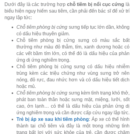
Dưới đây là các trường hợp
chỗ tiêm bị nổi cục cứng
là
biểu hiện nguy hiểm sau tiêm, cần phải đến bác sĩ để xử trí
ngay lập tức:
Chỗ tiêm phòng bị cứng
sưng tiếp tục lớn dần, không
có dấu hiệu thuyên giảm.
Chỗ tiêm phòng bị cứng sưng có màu sắc bất
thường như màu đỏ thẫm, tím, xanh dương hoặc có
các vết bầm tím lớn, có thể đó là dấu hiệu của phản
ứng dị ứng nghiêm trọng.
Chỗ tiêm phòng bị cứng sưng có dấu hiệu nhiễm
trùng kèm các triệu chứng như vùng sưng trở nên
nóng, đỏ rực, đau nhức hơn và có dấu hiệu tiết dịch
hoặc mủ.
Chỗ tiêm phòng bị cứng
sưng kèm tình trạng khó thở,
phát ban toàn thân hoặc sưng mặt, miệng, lưỡi, sốt
cao, ớn lạnh… có thể là dấu hiệu của phản ứng dị
ứng nghiêm trọng và cần được cấp cứu ngay lập tức.
Trẻ bị áp xe sau khi tiêm phòng
: Áp xe có thể hình
thành tại chỗ tiêm và đây là một trong những tình
trạng bất lợi với sức khỏe của trẻ, cần được chăm