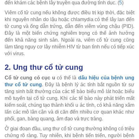
đến khám các bệnh lây truyền qua đường tình dục. (
5
)
Viêm cổ tử cung nếu không được điều trị kịp thời, đặc biệt
khi nguyên nhân do lậu hoặc chlamydia có thể lây lan đến
tử cung và ống dẫn trứng, dẫn đến viêm vùng chậu (PID).
Đây là một biến chứng nghiêm trọng có thể ảnh hưởng
đến khả năng sinh sản. Ngoài ra, viêm cổ tử cung cũng
làm tăng nguy cơ lây nhiễm HIV từ bạn tình nếu có tiếp xúc
với virus.
2. Ung thư cổ tử cung
Cổ tử cung có cục u
có thể là
dấu hiệu của bệnh ung
thư cổ tử cung
. Đây là bệnh lý ác tính bắt nguồn từ sự
tăng sinh bất thường của các tế bào biểu mô lát hoặc biểu
mô tuyến tại cổ tử cung. Khi các tế bào này phát triển mất
kiểm soát, chúng tạo thành khối u ác tính, có khả năng xâm
lấn các mô lân cận và di căn đến nhiều cơ quan khác như
phổi, gan, bàng quang, âm đạo và trực tràng.
Ở giai đoạn đầu, ung thư cổ tử cung thường không có triệu
chứng rõ ràng. Tuy nhiên, khi bệnh tiến triển, người bệnh