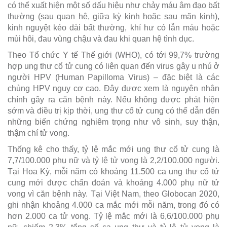
có thể xuất hiện một số dấu hiệu như chảy máu âm đạo bất
thường (sau quan hệ, giữa kỳ kinh hoặc sau mãn kinh),
kinh nguyệt kéo dài bất thường, khí hư có lẫn máu hoặc
mùi hôi, đau vùng chậu và đau khi quan hệ tình dục.
Theo Tổ chức Y tế Thế giới (WHO), có tới 99,7% trường
hợp ung thư cổ tử cung có liên quan đến virus gây u nhú ở
người HPV (Human Papilloma Virus) – đặc biệt là các
chủng HPV nguy cơ cao. Đây được xem là nguyên nhân
chính gây ra căn bệnh này. Nếu không được phát hiện
sớm và điều trị kịp thời, ung thư cổ tử cung có thể dẫn đến
những biến chứng nghiêm trọng như vô sinh, suy thận,
thậm chí tử vong.
Thống kê cho thấy, tỷ lệ mắc mới ung thư cổ tử cung là
7,7/100.000 phụ nữ và tỷ lệ tử vong là 2,2/100.000 người.
Tại Hoa Kỳ, mỗi năm có khoảng 11.500 ca ung thư cổ tử
cung mới được chẩn đoán và khoảng 4.000 phụ nữ tử
vong vì căn bệnh này. Tại Việt Nam, theo Globocan 2020,
ghi nhận khoảng 4.000 ca mắc mới mỗi năm, trong đó có
hơn 2.000 ca tử vong. Tỷ lệ mắc mới là 6,6/100.000 phụ