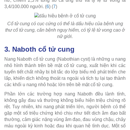
nữ, chiếm 2,3% tổng số ca ung thư và tỷ lệ tử vong là
3,4/100.000 người. (
6
) (
7
)
Cổ tử cung có cục cứng có thể là dấu hiệu của bệnh ung
thư cổ tử cung, căn bệnh nguy hiểm, có tỷ lệ tử vong cao ở
nữ giới.
3. Naboth cổ tử cung
Nang Naboth cổ tử cung (Nabothian cyst) là những u nang
nhỏ hình thành trên bề mặt cổ tử cung, xuất hiện khi các
tuyến tiết chất nhầy bị bít tắc do lớp biểu mô phát triển che
lấp, khiến dịch không thoát ra ngoài và tích tụ lại tạo thành
các khối u nang nhỏ hoặc lớn trên bề mặt cổ tử cung.
Phần lớn các trường hợp nang Naboth đều lành tính,
không gây đau và thường không biểu hiện triệu chứng rõ
rệt. Tuy nhiên, khi nang phát triển lớn, người bệnh có thể
gặp một số triệu chứng khó chịu như tiết dịch âm đạo bất
thường, cảm giác nặng vùng âm đạo, đau vùng chậu, chảy
máu ngoài kỳ kinh hoặc đau khi quan hệ tình dục. Một số