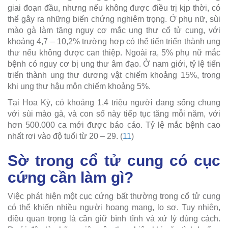
giai đoạn đầu, nhưng nếu không được điều trị kịp thời, có
thể gây ra những biến chứng nghiêm trọng. Ở phụ nữ, sùi
mào gà làm tăng nguy cơ mắc ung thư cổ tử cung, với
khoảng 4,7 – 10,2% trường hợp có thể tiến triển thành ung
thư nếu không được can thiệp. Ngoài ra, 5% phụ nữ mắc
bệnh có nguy cơ bị ung thư âm đạo. Ở nam giới, tỷ lệ tiến
triển thành ung thư dương vật chiếm khoảng 15%, trong
khi ung thư hậu môn chiếm khoảng 5%.
Tại Hoa Kỳ, có khoảng 1,4 triệu người đang sống chung
với sùi mào gà, và con số này tiếp tục tăng mỗi năm, với
hơn 500.000 ca mới được báo cáo. Tỷ lệ mắc bệnh cao
nhất rơi vào độ tuổi từ 20 – 29. (
11
)
Sờ trong cổ tử cung có cục
cứng cần làm gì?
Việc phát hiện một cục cứng bất thường trong cổ tử cung
có thể khiến nhiều người hoang mang, lo sợ. Tuy nhiên,
điều quan trọng là cần giữ bình tĩnh và xử lý đúng cách.