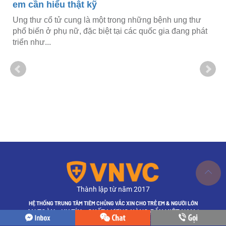
hiểu thật kỹ
cổ tử cung là một trong những bệnh ung thư
ở phụ nữ, đặc biệt tại các quốc gia đang phát
..
Tiền ung t
Sống được
Tiền ung thư 
thương tế bào
biểu...
Thành lập từ năm 2017
HỆ THỐNG TRUNG TÂM TIÊM CHỦNG VẮC XIN CHO TRẺ EM & NGƯỜI LỚN
AN TOÀN - UY TÍN - CHẤT LƯỢNG HÀNG ĐẦU VIỆT NAM *
* Bình chọn của Vietnam Report 2025