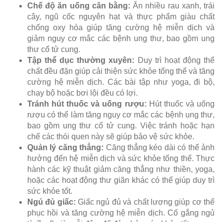
Chế độ ăn uống cân bằng:
Ăn nhiều rau xanh, trái
cây, ngũ cốc nguyên hạt và thực phẩm giàu chất
chống oxy hóa giúp tăng cường hệ miễn dịch và
giảm nguy cơ mắc các bệnh ung thư, bao gồm ung
thư cổ tử cung.
Tập thể dục thường xuyên:
Duy trì hoạt động thể
chất đều đặn giúp cải thiện sức khỏe tổng thể và tăng
cường hệ miễn dịch. Các bài tập như yoga, đi bộ,
chạy bộ hoặc bơi lội đều có lợi.
Tránh hút thuốc và uống rượu:
Hút thuốc và uống
rượu có thể làm tăng nguy cơ mắc các bệnh ung thư,
bao gồm ung thư cổ tử cung. Việc tránh hoặc hạn
chế các thói quen này sẽ giúp bảo vệ sức khỏe.
Quản lý căng thẳng:
Căng thẳng kéo dài có thể ảnh
hưởng đến hệ miễn dịch và sức khỏe tổng thể. Thực
hành các kỹ thuật giảm căng thẳng như thiền, yoga,
hoặc các hoạt động thư giãn khác có thể giúp duy trì
sức khỏe tốt.
Ngủ đủ giấc:
Giấc ngủ đủ và chất lượng giúp cơ thể
phục hồi và tăng cường hệ miễn dịch. Cố gắng ngủ