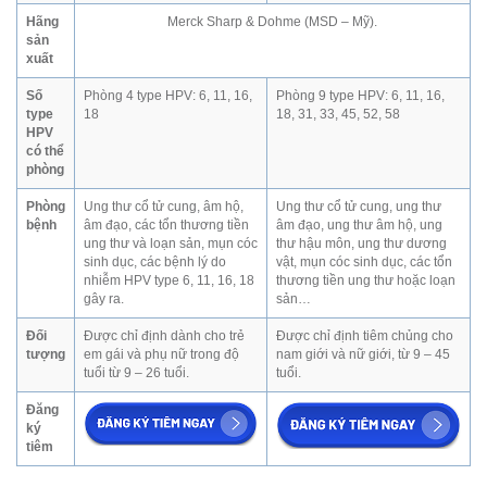
Hãng
Merck Sharp & Dohme (MSD – Mỹ).
sản
xuất
Số
Phòng 4 type HPV: 6, 11, 16,
Phòng 9 type HPV: 6, 11, 16,
type
18
18, 31, 33, 45, 52, 58
HPV
có thể
phòng
Phòng
Ung thư cổ tử cung, âm hộ,
Ung thư cổ tử cung, ung thư
bệnh
âm đạo, các tổn thương tiền
âm đạo, ung thư âm hộ, ung
ung thư và loạn sản, mụn cóc
thư hậu môn, ung thư dương
sinh dục, các bệnh lý do
vật, mụn cóc sinh dục, các tổn
nhiễm HPV type 6, 11, 16, 18
thương tiền ung thư hoặc loạn
gây ra.
sản…
Đối
Được chỉ định dành cho trẻ
Được chỉ định tiêm chủng cho
tượng
em gái và phụ nữ trong độ
nam giới và nữ giới, từ 9 – 45
tuổi từ 9 – 26 tuổi.
tuổi.
Đăng
ký
tiêm