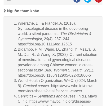
Nguồn tham khảo
Wijeratne, D., & Fiander, A. (2018).
Gynaecological disease in the developing
world: a silent pandemic.
The Obstetrician &
Gynaecologist
,
20
(4), 237–244.
https://doi.org/10.1111/tog.12515
Bigambo, F. M., Wang, D., Zhang, Y., Mzava, S.
M., Dai, R., & Wang, X. (2022). Current situation
of menstruation and gynecological diseases
prevalence among Chinese women: a cross-
sectional study.
BMC Women S Health
,
22
(1).
https://doi.org/10.1186/s12905-022-01860-5
World Health Organization: WHO. (2024, March
5).
Cervical cancer
. https://www.who.int/news-
room/fact-sheets/detail/cervical-cancer
Cervicitis – Symptoms and causes
. (n.d.). Mayo
Clinic. https://www.mayoclinic.org/diseases-