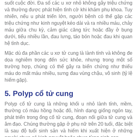
suốt cuộc đời. Đa số các u xơ nhỏ không gây triệu chứng
và thường được phát hiện tình cờ khi khám phụ khoa. Tuy
nhiên, nếu u phát triển lớn, người bệnh có thể gặp các
triệu chứng như kinh nguyệt kéo dài và ra nhiều máu, chảy
máu giữa chu kỳ, cảm giác căng tức hoặc đầy ở bụng
dưới, tiểu nhiều lần, đau lưng, táo bón hoặc đau khi quan
hệ tình dục.
Mặc dù đa phần các u xơ tử cung là lành tính và không đe
dọa nghiêm trọng đến sức khỏe, nhưng trong một số
trường hợp, chúng có thể gây ra biến chứng như thiếu
máu do mất máu nhiều, sưng đau vùng chậu, vô sinh (tỷ lệ
hiếm gặp).
5. Polyp cổ tử cung
Polyp cổ tử cung là những khối u nhỏ lành tính, mềm,
thường có màu hồng hoặc đỏ, hình dạng giống ngón tay,
phát triển trong ống cổ tử cung, đoạn nối giữa tử cung và
âm đạo. Chúng thường gặp ở phụ nữ trên 20 tuổi, đặc biệt
là sau độ tuổi sinh sản và hiếm khi xuất hiện ở những