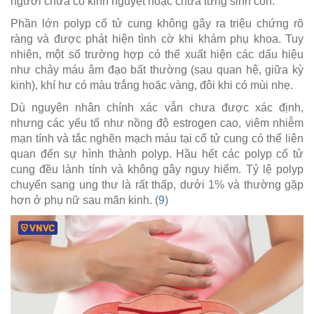
người chưa có kinh nguyệt hoặc chưa từng sinh con.
Phần lớn polyp cổ tử cung không gây ra triệu chứng rõ
ràng và được phát hiện tình cờ khi khám phụ khoa. Tuy
nhiên, một số trường hợp có thể xuất hiện các dấu hiệu
như chảy máu âm đạo bất thường (sau quan hệ, giữa kỳ
kinh), khí hư có màu trắng hoặc vàng, đôi khi có mùi nhẹ.
Dù nguyên nhân chính xác vẫn chưa được xác định,
nhưng các yếu tố như nồng độ estrogen cao, viêm nhiễm
mạn tính và tắc nghẽn mạch máu tại cổ tử cung có thể liên
quan đến sự hình thành polyp. Hầu hết các polyp cổ tử
cung đều lành tính và không gây nguy hiểm. Tỷ lệ polyp
chuyển sang ung thư là rất thấp, dưới 1% và thường gặp
hơn ở phụ nữ sau mãn kinh. (
9
)