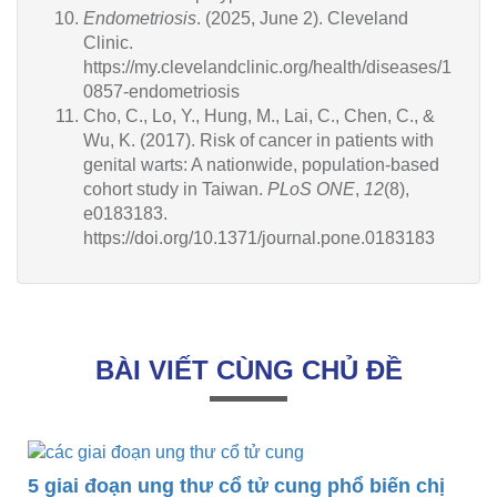
Endometriosis
. (2025, June 2). Cleveland
Clinic.
https://my.clevelandclinic.org/health/diseases/1
0857-endometriosis
Cho, C., Lo, Y., Hung, M., Lai, C., Chen, C., &
Wu, K. (2017). Risk of cancer in patients with
genital warts: A nationwide, population-based
cohort study in Taiwan.
PLoS ONE
,
12
(8),
e0183183.
https://doi.org/10.1371/journal.pone.0183183
BÀI VIẾT CÙNG CHỦ ĐỀ
đoạn ung thư cổ tử cung phổ biến chị