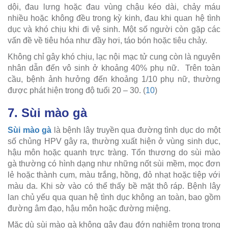
dội, đau lưng hoặc đau vùng chậu kéo dài, chảy máu
nhiều hoặc không đều trong kỳ kinh, đau khi quan hệ tình
dục và khó chịu khi đi vệ sinh. Một số người còn gặp các
vấn đề về tiêu hóa như đầy hơi, táo bón hoặc tiêu chảy.
Không chỉ gây khó chịu, lạc nội mạc tử cung còn là nguyên
nhân dẫn đến vô sinh ở khoảng 40% phụ nữ. Trên toàn
cầu, bệnh ảnh hưởng đến khoảng 1/10 phụ nữ, thường
được phát hiện trong độ tuổi 20 – 30. (
10
)
7. Sùi mào gà
Sùi mào gà
là bệnh lây truyền qua đường tình dục do một
số chủng HPV gây ra, thường xuất hiện ở vùng sinh dục,
hậu môn hoặc quanh trực tràng. Tổn thương do sùi mào
gà thường có hình dạng như những nốt sùi mềm, mọc đơn
lẻ hoặc thành cụm, màu trắng, hồng, đỏ nhạt hoặc tiệp với
màu da. Khi sờ vào có thể thấy bề mặt thô ráp. Bệnh lây
lan chủ yếu qua quan hệ tình dục không an toàn, bao gồm
đường âm đạo, hậu môn hoặc đường miệng.
Mặc dù sùi mào gà không gây đau đớn nghiêm trọng trong