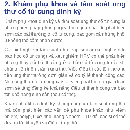
2. Khám phụ khoa và tầm soát ung
thư cổ tử cung định kỳ
Khám phụ khoa định kỳ và tầm soát ung thư cổ tử cung là
những biện pháp phòng ngừa hiệu quả nhất để phát hiện
sớm các bất thường ở cổ tử cung, bao gồm cả những khối
u không thể cảm nhận được.
Các xét nghiệm tầm soát như Pap smear (xét nghiệm tế
bào học cổ tử cung) và xét nghiệm HPV có thể phát hiện
những thay đổi bất thường ở tế bào cổ tử cung trước khi
chúng tiến triển thành ung thư. Việc điều trị các tổn thương
tiền ung thư thường đơn giản và có tỷ lệ thành công cao.
Nếu ung thư cổ tử cung xảy ra, việc phát hiện ở giai đoạn
sớm sẽ tăng đáng kể khả năng điều trị thành công và bảo
tồn khả năng sinh sản (nếu có thể).
Khám phụ khoa định kỳ không chỉ giúp tầm soát ung thư
mà còn phát hiện các vấn đề phụ khoa khác như viêm
nhiễm, polyp, u xơ nhỏ, nang Naboth... Từ đó, bác sĩ có thể
đưa ra lời khuyên và điều trị kịp thời.