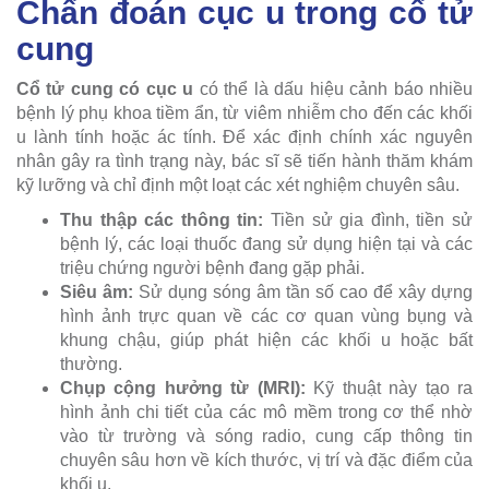
Chẩn đoán cục u trong cổ tử
cung
Cổ tử cung có cục u
có thể là dấu hiệu cảnh báo nhiều
bệnh lý phụ khoa tiềm ẩn, từ viêm nhiễm cho đến các khối
u lành tính hoặc ác tính. Để xác định chính xác nguyên
nhân gây ra tình trạng này, bác sĩ sẽ tiến hành thăm khám
kỹ lưỡng và chỉ định một loạt các xét nghiệm chuyên sâu.
Thu thập các thông tin:
Tiền sử gia đình, tiền sử
bệnh lý, các loại thuốc đang sử dụng hiện tại và các
triệu chứng người bệnh đang gặp phải.
Siêu âm:
Sử dụng sóng âm tần số cao để xây dựng
hình ảnh trực quan về các cơ quan vùng bụng và
khung chậu, giúp phát hiện các khối u hoặc bất
thường.
Chụp cộng hưởng từ (MRI):
Kỹ thuật này tạo ra
hình ảnh chi tiết của các mô mềm trong cơ thể nhờ
vào từ trường và sóng radio, cung cấp thông tin
chuyên sâu hơn về kích thước, vị trí và đặc điểm của
khối u.