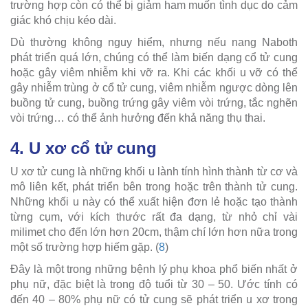
trường hợp còn có thể bị giảm ham muốn tình dục do cảm
giác khó chịu kéo dài.
Dù thường không nguy hiểm, nhưng nếu nang Naboth
phát triển quá lớn, chúng có thể làm biến dạng cổ tử cung
hoặc gây viêm nhiễm khi vỡ ra. Khi các khối u vỡ có thể
gây nhiễm trùng ở cổ tử cung, viêm nhiễm ngược dòng lên
buồng tử cung, buồng trứng gây viêm vòi trứng, tắc nghẽn
vòi trứng… có thể ảnh hưởng đến khả năng thụ thai.
4. U xơ cổ tử cung
U xơ tử cung là những khối u lành tính hình thành từ cơ và
mô liên kết, phát triển bên trong hoặc trên thành tử cung.
Những khối u này có thể xuất hiện đơn lẻ hoặc tạo thành
từng cụm, với kích thước rất đa dạng, từ nhỏ chỉ vài
milimet cho đến lớn hơn 20cm, thậm chí lớn hơn nữa trong
một số trường hợp hiếm gặp. (
8
)
Đây là một trong những bệnh lý phụ khoa phổ biến nhất ở
phụ nữ, đặc biệt là trong độ tuổi từ 30 – 50. Ước tính có
đến 40 – 80% phụ nữ có tử cung sẽ phát triển u xơ trong