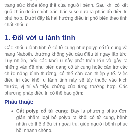
trạng sức khỏe tổng thể của người bệnh. Sau khi có kết
quả chẩn đoán chính xác, bác sĩ sẽ đưa ra phác đồ điều trị
phù hợp. Dưới đây là hai hướng điều trị phổ biến theo tính
chất khối u:
1. Đối với u lành tính
Các khối u lành tính ở cổ tử cung như polyp cổ tử cung và
nang Naboth, thường không yêu cầu điều trị ngay lập tức.
Tuy nhiên, nếu các khối u này phát triển lớn và gây ra
những vấn đề như biến dạng cổ tử cung hoặc cản trở các
chức năng bình thường, có thể cần can thiệp y tế. Việc
điều trị các khối u lành tính này sẽ tùy thuộc vào kích
thước, vị trí và triệu chứng của từng trường hợp. Các
phương pháp điều trị có thể bao gồm:
Phẫu thuật:
Cắt polyp cổ tử cung:
Đây là phương pháp đơn
giản nhằm loại bỏ polyp ra khỏi cổ tử cung, bệnh
nhân có thể điều trị ngoại trú, giúp người bệnh phục
hồi nhanh chóng.