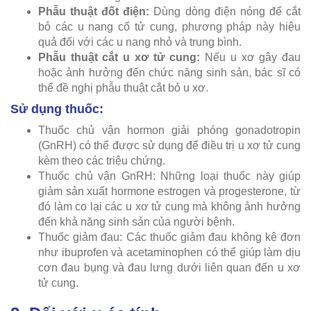
Phẫu thuật đốt điện:
Dùng dòng điện nóng để cắt
bỏ các u nang cổ tử cung, phương pháp này hiệu
quả đối với các u nang nhỏ và trung bình.
Phẫu thuật cắt u xơ tử cung:
Nếu u xơ gây đau
hoặc ảnh hưởng đến chức năng sinh sản, bác sĩ có
thể đề nghị phẫu thuật cắt bỏ u xơ.
Sử dụng thuốc:
Thuốc chủ vận hormon giải phóng gonadotropin
(GnRH) có thể được sử dụng để điều trị u xơ tử cung
kèm theo các triệu chứng.
Thuốc chủ vận GnRH: Những loại thuốc này giúp
giảm sản xuất hormone estrogen và progesterone, từ
đó làm co lại các u xơ tử cung mà không ảnh hưởng
đến khả năng sinh sản của người bệnh.
Thuốc giảm đau: Các thuốc giảm đau không kê đơn
như ibuprofen và acetaminophen có thể giúp làm dịu
cơn đau bụng và đau lưng dưới liên quan đến u xơ
tử cung.