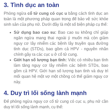
3. Tình dục an toàn
Phòng ngừa
cổ tử cung có cục u
bằng cách tình dục an
toàn là một phương pháp quan trọng để bảo vệ sức khỏe
sinh sản của phụ nữ. Dưới đây là một số biện pháp cụ thể:
Sử dụng bao cao su:
Bao cao su không chỉ giúp
ngăn ngừa mang thai ngoài ý muốn mà còn giảm
nguy cơ lây nhiễm các bệnh lây truyền qua đường
tình dục (STDs), bao gồm cả HPV - nguyên nhân
chính gây ra các cục u ở cổ tử cung.
Giới hạn số lượng bạn tình:
Việc có nhiều bạn tình
làm tăng nguy cơ lây nhiễm các bệnh STDs, bao
gồm cả HPV. Giới hạn số lượng bạn tình và duy trì
mối quan hệ một vợ một chồng có thể giảm nguy cơ
này.
4. Duy trì lối sống lành mạnh
Để phòng ngừa nguy cơ cổ tử cung có cục u, phụ nữ cần
duy trì lối sống lành mạnh, cụ thể: