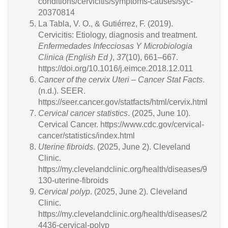
conditions/cervicitis/symptoms-causes/syc-
20370814
La Tabla, V. O., & Gutiérrez, F. (2019).
Cervicitis: Etiology, diagnosis and treatment.
Enfermedades Infecciosas Y Microbiologia
Clinica (English Ed )
,
37
(10), 661–667.
https://doi.org/10.1016/j.eimce.2018.12.011
Cancer of the cervix Uteri – Cancer Stat Facts
.
(n.d.). SEER.
https://seer.cancer.gov/statfacts/html/cervix.html
Cervical cancer statistics
. (2025, June 10).
Cervical Cancer. https://www.cdc.gov/cervical-
cancer/statistics/index.html
Uterine fibroids
. (2025, June 2). Cleveland
Clinic.
https://my.clevelandclinic.org/health/diseases/9
130-uterine-fibroids
Cervical polyp
. (2025, June 2). Cleveland
Clinic.
https://my.clevelandclinic.org/health/diseases/2
4436-cervical-polyp