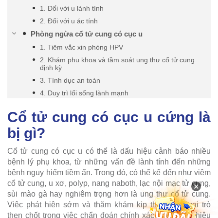
1. Đối với u lành tính
2. Đối với u ác tính
Phòng ngừa cổ tử cung có cục u
1. Tiêm vắc xin phòng HPV
2. Khám phụ khoa và tầm soát ung thư cổ tử cung
định kỳ
3. Tình dục an toàn
4. Duy trì lối sống lành mạnh
Cổ tử cung có cục u cứng là
bị gì?
Cổ tử cung có cục u có thể là dấu hiệu cảnh báo nhiều
bệnh lý phụ khoa, từ những vấn đề lành tính đến những
bệnh nguy hiểm tiềm ẩn. Trong đó, có thể kể đến như viêm
cổ tử cung, u xơ, polyp, nang naboth, lạc nội mạc tử cung,
×
sùi mào gà hay nghiêm trọng hơn là ung thư cổ tử cung.
Việc phát hiện sớm và thăm khám kịp thời đóng vai trò
then chốt trong việc chẩn đoán chính xác và điều trị hiệu