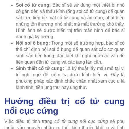
Soi cổ tử cung:
Bác sĩ sẽ sử dụng một thiết bị nhỏ
có gắn đèn và thấu kính (ống soi cổ tử cung) để quan
sát trực tiếp bề mặt cổ tử cung và âm đạo, phát hiện
những tổn thương nhỏ nhất mà mắt thường khó thấy.
Hình ảnh sẽ được hiển thị trên màn hình để bác sĩ
đánh giá kỹ lưỡng.
Nội soi ổ bụng:
Trong một số trường hợp, bác sĩ có
thể chỉ định nội soi ổ bụng để quan sát các cơ quan
sinh sản bên trong, đặc biệt khi nghi ngờ các vấn đề
liên quan đến tử cung và các tạng lân cận.
Sinh thiết cổ tử cung:
Là kỹ thuật lấy mẫu mô tại vị
trí nghi ngờ để kiểm tra dưới kính hiển vi. Đây là
phương pháp xác định chắc chắn nhất xem cục u là
lành tính, tiền ung thư hay ung thư.
Hướng điều trị cổ tử cung
nổi cục cứng
Việc điều trị tình trạng
cổ tử cung nổi cục cứng
sẽ phụ
thuộc vào nguyên nhân cụ thể, kích thước khối u và tình