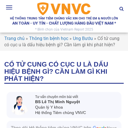
Toggle
navigation
HỆ THỐNG TRUNG TÂM TIÊM CHỦNG VẮC XIN CHO TRẺ EM & NGƯỜI LỚN
AN TOÀN - UY TÍN - CHẤT LƯỢNG HÀNG ĐẦU VIỆT NAM *
* Bình chọn của Vietnam Report 2025
Trang chủ
»
Thông tin bệnh học
»
Ung Bướu
»
Cổ tử cung
có cục u là dấu hiệu bệnh gì? Cần làm gì khi phát hiện?
CỔ TỬ CUNG CÓ CỤC U LÀ DẤU
HIỆU BỆNH GÌ? CẦN LÀM GÌ KHI
PHÁT HIỆN?
Tư vấn chuyên môn bài viết
BS Lê Thị Minh Nguyệt
Quản lý Y khoa
Hệ thống Tiêm chủng VNVC