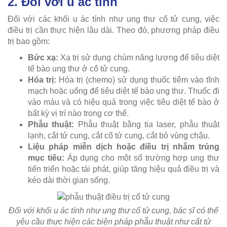
2. Đối với u ác tính
Đối với các khối u ác tính như ung thư cổ tử cung, việc
điều trị cần thực hiện lâu dài. Theo đó, phương pháp điều
trị bao gồm:
Bức xạ:
Xạ trị sử dụng chùm năng lượng để tiêu diệt
tế bào ung thư ở cổ tử cung.
Hóa trị:
Hóa trị (chemo) sử dụng thuốc tiêm vào tĩnh
mạch hoặc uống để tiêu diệt tế bào ung thư. Thuốc đi
vào máu và có hiệu quả trong việc tiêu diệt tế bào ở
bất kỳ vị trí nào trong cơ thể.
Phẫu thuật:
Phẫu thuật bằng tia laser, phẫu thuật
lạnh, cắt tử cung, cắt cổ tử cung, cắt bỏ vùng chậu.
Liệu pháp miễn dịch hoặc điều trị nhắm trúng
mục tiêu:
Áp dụng cho một số trường hợp ung thư
tiến triển hoặc tái phát, giúp tăng hiệu quả điều trị và
kéo dài thời gian sống.
Đối với khối u ác tính như ung thư cổ tử cung, bác sĩ có thể
yêu cầu thực hiện các biện pháp phẫu thuật như cắt tử