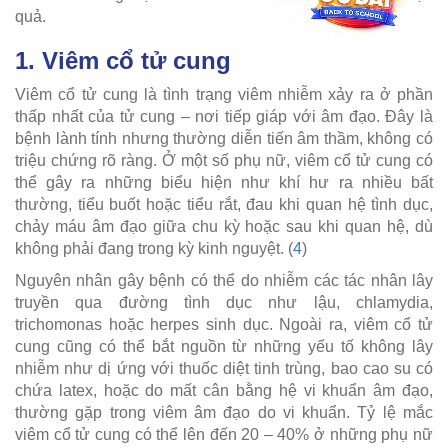
quả.
1. Viêm cổ tử cung
Viêm cổ tử cung là tình trạng viêm nhiễm xảy ra ở phần
thấp nhất của tử cung – nơi tiếp giáp với âm đạo. Đây là
bệnh lành tính nhưng thường diễn tiến âm thầm, không có
triệu chứng rõ ràng. Ở một số phụ nữ, viêm cổ tử cung có
thể gây ra những biểu hiện như khí hư ra nhiều bất
thường, tiểu buốt hoặc tiểu rắt, đau khi quan hệ tình dục,
chảy máu âm đạo giữa chu kỳ hoặc sau khi quan hệ, dù
không phải đang trong kỳ kinh nguyệt. (
4
)
Nguyên nhân gây bệnh có thể do nhiễm các tác nhân lây
truyền qua đường tình dục như lậu, chlamydia,
trichomonas hoặc herpes sinh dục. Ngoài ra, viêm cổ tử
cung cũng có thể bắt nguồn từ những yếu tố không lây
nhiễm như dị ứng với thuốc diệt tinh trùng, bao cao su có
chứa latex, hoặc do mất cân bằng hệ vi khuẩn âm đạo,
thường gặp trong viêm âm đạo do vi khuẩn. Tỷ lệ mắc
viêm cổ tử cung có thể lên đến 20 – 40% ở những phụ nữ