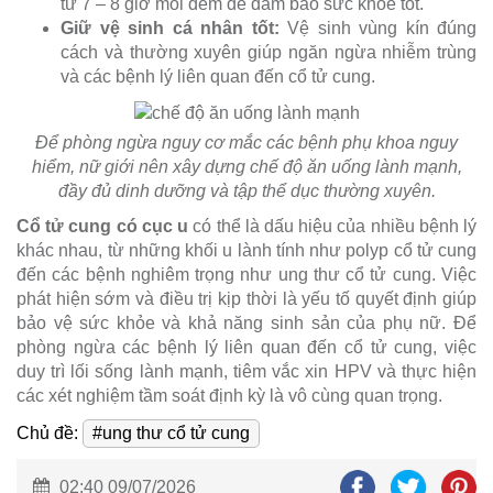
từ 7 – 8 giờ mỗi đêm để đảm bảo sức khỏe tốt.
Giữ vệ sinh cá nhân tốt:
Vệ sinh vùng kín đúng
cách và thường xuyên giúp ngăn ngừa nhiễm trùng
và các bệnh lý liên quan đến cổ tử cung.
Để phòng ngừa nguy cơ mắc các bệnh phụ khoa nguy
hiểm, nữ giới nên xây dựng chế độ ăn uống lành mạnh,
đầy đủ dinh dưỡng và tập thể dục thường xuyên.
Cổ tử cung có cục u
có thể là dấu hiệu của nhiều bệnh lý
khác nhau, từ những khối u lành tính như polyp cổ tử cung
đến các bệnh nghiêm trọng như ung thư cổ tử cung. Việc
phát hiện sớm và điều trị kịp thời là yếu tố quyết định giúp
bảo vệ sức khỏe và khả năng sinh sản của phụ nữ. Để
phòng ngừa các bệnh lý liên quan đến cổ tử cung, việc
duy trì lối sống lành mạnh, tiêm vắc xin HPV và thực hiện
các xét nghiệm tầm soát định kỳ là vô cùng quan trọng.
Chủ đề:
#ung thư cổ tử cung
02:40 09/07/2026