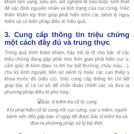
khám lâm sàng, siêu âm, xét nghiệm tế bào hoặc sinh thiết
để xác định nguyên nhân và tình trạng của cục cứng. Việc
thăm khám kịp thời giúp phát hiện sớm các bệnh lý nguy
hiểm và có biện pháp điều trị hiệu quả.
3. Cung cấp thông tin triệu chứng
một cách đầy đủ và trung thực
Trong quá trình thăm khám, hãy mô tả rõ cho bác sĩ các
triệu chứng đang gặp phải như thời gian phát hiện cục u,
cảm giác đi kèm (đau, ra khí hư bất thường, chảy máu…),
chu kỳ kinh nguyệt, tiền sử bệnh lý hoặc các can thiệp y
khoa trước đó (nếu có). Việc cung cấp thông tin chi tiết
giúp bác sĩ có cơ sở để chẩn đoán chính xác và đưa ra
phương pháp điều trị phù hợp.
Khi phát hiện cổ tử cung nổi cục cứng, cục u mềm, người
bệnh nên đến gặp bác sĩ ngay để được bác sĩ kiểm tra và
đưa ra phương pháp xử lý kịp thời.