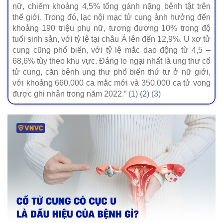
nữ, chiếm khoảng 4,5% tổng gánh nặng bệnh tật trên
thế giới. Trong đó, lạc nội mạc tử cung ảnh hưởng đến
khoảng 190 triệu phụ nữ, tương đương 10% trong độ
tuổi sinh sản, với tỷ lệ tại châu Á lên đến 12,9%. U xơ tử
cung cũng phổ biến, với tỷ lệ mắc dao động từ 4,5 –
68,6% tùy theo khu vực. Đáng lo ngại nhất là ung thư cổ
tử cung, căn bệnh ung thư phổ biến thứ tư ở nữ giới,
với khoảng 660.000 ca mắc mới và 350.000 ca tử vong
được ghi nhận trong năm 2022.” (
1
) (
2
) (
3
)