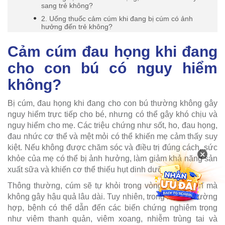
sang trẻ không?
2. Uống thuốc cảm cúm khi đang bị cúm có ảnh
hưởng đến trẻ không?
Cảm cúm đau họng khi đang
cho con bú có nguy hiểm
không?
Bị cúm, đau họng khi đang cho con bú thường không gây
nguy hiểm trực tiếp cho bé, nhưng có thể gây khó chịu và
nguy hiểm cho mẹ. Các triệu chứng như sốt, ho, đau họng,
đau nhức cơ thể và mệt mỏi có thể khiến mẹ cảm thấy suy
kiệt. Nếu không được chăm sóc và điều trị đúng cách, sức
×
khỏe của mẹ có thể bị ảnh hưởng, làm giảm khả năng sản
xuất sữa và khiến cơ thể thiếu hụt dinh dưỡng.
Thông thường, cúm sẽ tự khỏi trong vòng 1 – 2 tuần mà
không gây hậu quả lâu dài. Tuy nhiên, trong một số trường
hợp, bệnh có thể dẫn đến các biến chứng nghiêm trọng
như viêm thanh quản, viêm xoang, nhiễm trùng tai và