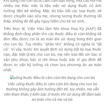
Khi đang cho con bú bị cảm cúm đau họng, một câu hỏi mà
nhiều mẹ thắc mắc là liệu việc sử dụng thuốc có ảnh
hưởng đến trẻ không. Mặc dù hầu hết các loại thuốc sẽ
được chuyển vào sữa mẹ, nhưng lượng thuốc thường rất
thấp, không đủ để gây nguy hiểm cho trẻ sơ sinh.
Trên thực tế, Viện Hàn lâm Nhi khoa Hoa Kỳ (AAP) đã
khẳng định rằng phần lớn các thuốc điều trị cúm không kê
đơn đều được coi là an toàn khi sử dụng trong thời gian
cho con bú. Tuy nhiên, "phần lớn" không có nghĩa là "tất
cả". Vì vậy, trước khi quyết định sử dụng bất kỳ loại thuốc
nào, đặc biệt là khi cho con bú, mẹ nên trao đổi với bác sĩ
sản phụ khoa, bác sĩ nhi khoa hoặc bác sĩ gia đình để
được tư vấn kỹ lưỡng và chọn lựa phương án an toàn
nhất.
Việc uống thuốc điều trị cảm cúm khi đang cho con bú
thường không gây ảnh hưởng đến trẻ, tuy nhiên, mẹ vẫn
nên tham khảo ý kiến bác sĩ trước khi sử dụng để đảm bảo
an toàn cho cả mẹ và bé.