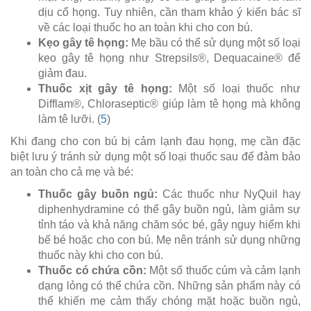
dịu cổ họng. Tuy nhiên, cần tham khảo ý kiến bác sĩ
về các loại thuốc ho an toàn khi cho con bú.
Kẹo gây tê họng:
Mẹ bầu có thể sử dụng một số loại
kẹo gây tê họng như Strepsils®, Dequacaine® để
giảm đau.
Thuốc xịt gây tê họng:
Một số loại thuốc như
Difflam®, Chloraseptic® giúp làm tê họng mà không
làm tê lưỡi. (
5
)
Khi đang cho con bú bị cảm lạnh đau họng, mẹ cần đặc
biệt lưu ý tránh sử dụng một số loại thuốc sau để đảm bảo
an toàn cho cả mẹ và bé:
Thuốc gây buồn ngủ:
Các thuốc như NyQuil hay
diphenhydramine có thể gây buồn ngủ, làm giảm sự
tỉnh táo và khả năng chăm sóc bé, gây nguy hiểm khi
bế bé hoặc cho con bú. Mẹ nên tránh sử dụng những
thuốc này khi cho con bú.
Thuốc có chứa cồn:
Một số thuốc cúm và cảm lạnh
dạng lỏng có thể chứa cồn. Những sản phẩm này có
thể khiến mẹ cảm thấy chóng mặt hoặc buồn ngủ,