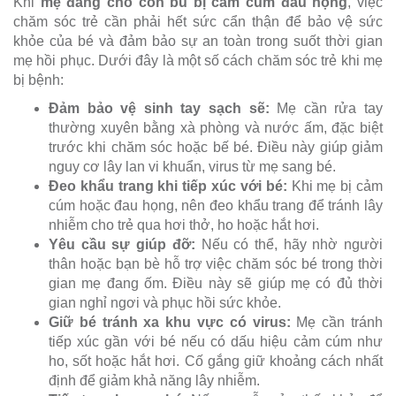
Khi
mẹ đang cho con bú bị cảm cúm đau họng
, việc
chăm sóc trẻ cần phải hết sức cẩn thận để bảo vệ sức
khỏe của bé và đảm bảo sự an toàn trong suốt thời gian
mẹ hồi phục. Dưới đây là một số cách chăm sóc trẻ khi mẹ
bị bệnh:
Đảm bảo vệ sinh tay sạch sẽ:
Mẹ cần rửa tay
thường xuyên bằng xà phòng và nước ấm, đặc biệt
trước khi chăm sóc hoặc bế bé. Điều này giúp giảm
nguy cơ lây lan vi khuẩn, virus từ mẹ sang bé.
Đeo khẩu trang khi tiếp xúc với bé:
Khi mẹ bị cảm
cúm hoặc đau họng, nên đeo khẩu trang để tránh lây
nhiễm cho trẻ qua hơi thở, ho hoặc hắt hơi.
Yêu cầu sự giúp đỡ:
Nếu có thể, hãy nhờ người
thân hoặc bạn bè hỗ trợ việc chăm sóc bé trong thời
gian mẹ đang ốm. Điều này sẽ giúp mẹ có đủ thời
gian nghỉ ngơi và phục hồi sức khỏe.
Giữ bé tránh xa khu vực có virus:
Mẹ cần tránh
tiếp xúc gần với bé nếu có dấu hiệu cảm cúm như
ho, sốt hoặc hắt hơi. Cố gắng giữ khoảng cách nhất
định để giảm khả năng lây nhiễm.