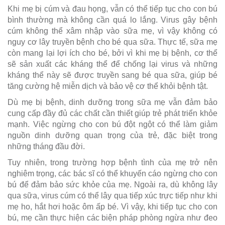
Khi mẹ bị cúm và đau họng, vẫn có thể tiếp tục cho con bú
bình thường mà không cần quá lo lắng. Virus gây bệnh
cúm không thể xâm nhập vào sữa mẹ, vì vậy không có
nguy cơ lây truyền bệnh cho bé qua sữa. Thực tế, sữa mẹ
còn mang lại lợi ích cho bé, bởi vì khi mẹ bị bệnh, cơ thể
sẽ sản xuất các kháng thể để chống lại virus và những
kháng thể này sẽ được truyền sang bé qua sữa, giúp bé
tăng cường hệ miễn dịch và bảo vệ cơ thể khỏi bệnh tật.
Dù mẹ bị bệnh, dinh dưỡng trong sữa mẹ vẫn đảm bảo
cung cấp đầy đủ các chất cần thiết giúp trẻ phát triển khỏe
mạnh. Việc ngừng cho con bú đột ngột có thể làm giảm
nguồn dinh dưỡng quan trọng của trẻ, đặc biệt trong
những tháng đầu đời.
Tuy nhiên, trong trường hợp bệnh tình của mẹ trở nên
nghiêm trọng, các bác sĩ có thể khuyến cáo ngừng cho con
bú để đảm bảo sức khỏe của mẹ. Ngoài ra, dù không lây
qua sữa, virus cúm có thể lây qua tiếp xúc trực tiếp như khi
mẹ ho, hắt hơi hoặc ôm ấp bé. Vì vậy, khi tiếp tục cho con
bú, mẹ cần thực hiện các biện pháp phòng ngừa như đeo