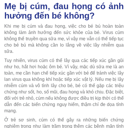
Mẹ bị cúm, đau họng có ảnh
hưởng đến bé không?
Khi mẹ bị cúm và đau họng, việc cho bé bú hoàn toàn
không làm ảnh hưởng đến sức khỏe của bé. Virus cúm
không thể truyền qua sữa mẹ, vì vậy mẹ vẫn có thể tiếp tục
cho bé bú mà không cần lo lắng về việc lây nhiễm qua
sữa.
Tuy nhiên, virus cúm có thể lây qua các tiếp xúc gần gũi
như ho, hắt hơi hoặc ôm bé. Vì vậy, mặc dù sữa mẹ là an
toàn, mẹ cần hạn chế tiếp xúc gần với bé để tránh việc lây
lan virus qua không khí hoặc tiếp xúc vật lý. Nếu mẹ bị lây
nhiễm cúm và vô tình lây cho bé, bé có thể gặp các triệu
chứng như sốt, ho, sổ mũi, đau họng và khó chịu. Đặc biệt,
đối với trẻ nhỏ, cúm nếu không được điều trị kịp thời có thể
dẫn đến các biến chứng nguy hiểm, thậm chí đe dọa tính
mạng.
Ở trẻ sơ sinh, cúm có thể gây ra những biến chứng
nghiêm trọng như làm trầm trọng thêm các bệnh mãn tính