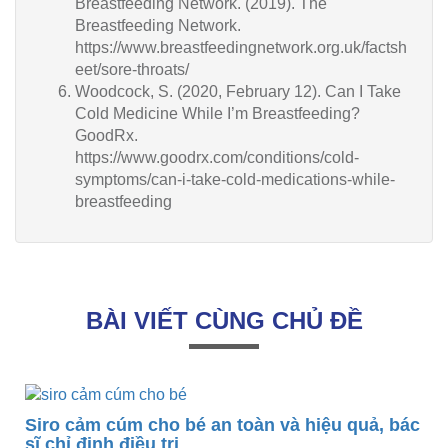
Breastfeeding Network. (2019). The
Breastfeeding Network.
https://www.breastfeedingnetwork.org.uk/factsh
eet/sore-throats/
Woodcock, S. (2020, February 12). Can I Take
Cold Medicine While I’m Breastfeeding?
GoodRx.
https://www.goodrx.com/conditions/cold-
symptoms/can-i-take-cold-medications-while-
breastfeeding
BÀI VIẾT CÙNG CHỦ ĐỀ
 bé an toàn và hiệu quả, bác
rị