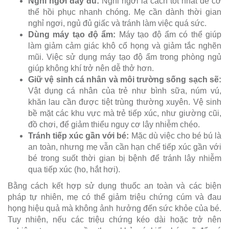
Nghỉ ngơi đầy đủ:
Nghỉ ngơi là cách tốt nhất để cơ
thể hồi phục nhanh chóng. Mẹ cần dành thời gian
nghỉ ngơi, ngủ đủ giấc và tránh làm việc quá sức.
Dùng máy tạo độ ẩm:
Máy tạo độ ẩm có thể giúp
làm giảm cảm giác khô cổ họng và giảm tắc nghẽn
mũi. Việc sử dụng máy tạo độ ẩm trong phòng ngủ
giúp không khí trở nên dễ thở hơn.
Giữ vệ sinh cá nhân và môi trường sống sạch sẽ:
Vật dụng cá nhân của trẻ như bình sữa, núm vú,
khăn lau cần được tiệt trùng thường xuyên. Vệ sinh
bề mặt các khu vực mà trẻ tiếp xúc, như giường cũi,
đồ chơi, để giảm thiểu nguy cơ lây nhiễm chéo.
Tránh tiếp xúc gần với bé:
Mặc dù việc cho bé bú là
an toàn, nhưng mẹ vẫn cần hạn chế tiếp xúc gần với
bé trong suốt thời gian bị bệnh để tránh lây nhiễm
qua tiếp xúc (ho, hắt hơi).
Bằng cách kết hợp sử dụng thuốc an toàn và các biện
pháp tự nhiên, mẹ có thể giảm triệu chứng cúm và đau
họng hiệu quả mà không ảnh hưởng đến sức khỏe của bé.
Tuy nhiên, nếu các triệu chứng kéo dài hoặc trở nên