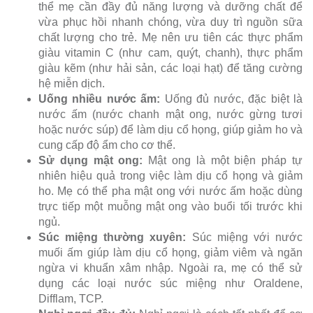
thể mẹ cần đầy đủ năng lượng và dưỡng chất để
vừa phục hồi nhanh chóng, vừa duy trì nguồn sữa
chất lượng cho trẻ. Mẹ nên ưu tiên các thực phẩm
giàu vitamin C (như cam, quýt, chanh), thực phẩm
giàu kẽm (như hải sản, các loại hạt) để tăng cường
hệ miễn dịch.
Uống nhiều nước ấm:
Uống đủ nước, đặc biệt là
nước ấm (nước chanh mật ong, nước gừng tươi
hoặc nước súp) để làm dịu cổ họng, giúp giảm ho và
cung cấp độ ẩm cho cơ thể.
Sử dụng mật ong:
Mật ong là một biện pháp tự
nhiên hiệu quả trong việc làm dịu cổ họng và giảm
ho. Mẹ có thể pha mật ong với nước ấm hoặc dùng
trực tiếp một muỗng mật ong vào buổi tối trước khi
ngủ.
Súc miệng thường xuyên:
Súc miệng với nước
muối ấm giúp làm dịu cổ họng, giảm viêm và ngăn
ngừa vi khuẩn xâm nhập. Ngoài ra, mẹ có thể sử
dụng các loại nước súc miệng như Oraldene,
Difflam, TCP.