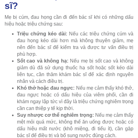
sĩ?
Mẹ bị cúm, đau họng cần đi đến bác sĩ khi có những dấu
hiệu hoặc triệu chứng sau:
Triệu chứng kéo dài:
Nếu các triệu chứng cúm và
đau họng kéo dài hơn mà không thuyên giảm, mẹ
nên đến bác sĩ để kiểm tra và được tư vấn điều trị
phù hợp.
Sốt cao và không hạ:
Nếu mẹ bị sốt cao và không
giảm dù đã sử dụng thuốc hạ sốt hoặc sốt kéo dài
liên tục, cần thăm khám bác sĩ để xác định nguyên
nhân và cách điều trị.
Khó thở hoặc đau ngực:
Nếu mẹ cảm thấy khó thở,
đau ngực hoặc có dấu hiệu của viêm phổi, cần đi
khám ngay lập tức vì đây là triệu chứng nghiêm trọng
cần can thiệp y tế kịp thời.
Suy nhược cơ thể nghiêm trọng:
Nếu mẹ cảm thấy
mệt mỏi quá mức, không thể ăn uống được hoặc có
dấu hiệu mất nước (khô miệng, đi tiểu ít), cần gặp
bác sĩ để điều trị và bổ sung nước đúng cách.