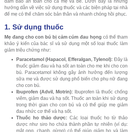
đảm bảo an toàn cho cả mẹ và bé. Dưới đây là những
hướng dẫn về việc sử dụng thuốc và các biện pháp tại nhà
để mẹ có thể chăm sóc bản thân và nhanh chóng hồi phục.
1. Sử dụng thuốc
Mẹ đang cho con bú bị cảm cúm đau họng
có thể tham
khảo ý kiến của bác sĩ và sử dụng một số loại thuốc làm
giảm triệu chứng như:
Paracetamol (Hapacol, Efferalgan, Tylenol):
Đây là
thuốc giảm đau và hạ sốt an toàn cho mẹ khi cho con
bú. Paracetamol không gây ảnh hưởng đến lượng
sữa mẹ và được sử dụng phổ biến cho phụ nữ đang
cho con bú.
Ibuprofen (Advil, Motrin):
Ibuprofen là thuốc chống
viêm, giảm đau và hạ sốt. Thuốc an toàn khi sử dụng
trong thời gian cho con bú và có thể giúp mẹ giảm
đau nhức cơ thể và hạ sốt.
Thuốc ho thảo dược:
Các loại thuốc ho từ thảo
dược như siro ho chứa thành phần tự nhiên (ví dụ:
mật ong, chanh, gừng) có thể giúp giảm ho và làm