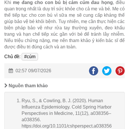
Khi
mẹ đang cho con bú bị cảm cúm đau họng
, điều
quan trọng nhất là duy trì sức khỏe cho cả mẹ và bé. Mẹ có
thể tiếp tục cho con bú vì sữa mẹ sẽ cung cấp kháng thể
giúp bảo vệ bé khỏi bệnh. Tuy nhiên, mẹ cần thực hiện các
biện pháp bảo vệ như rửa tay thường xuyên, đeo khẩu
trang và hạn chế tiếp xúc gần với bé để tránh lây nhiễm.
Nếu triệu chứng nặng, mẹ nên tham khảo ý kiến bác sĩ để
được điều trị đúng cách và an toàn.
Chủ đề:
#cúm
02:57 09/07/2026
Nguồn tham khảo
Ryu, S., & Cowling, B. J. (2020). Human
Influenza Epidemiology. Cold Spring Harbor
Perspectives in Medicine, 11(12), a038356–
a038356.
https://doi.org/10.1101/cshperspect.a038356