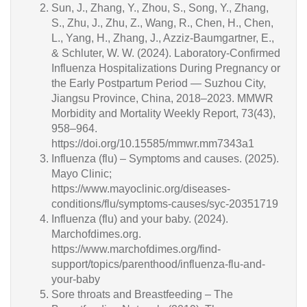
Sun, J., Zhang, Y., Zhou, S., Song, Y., Zhang,
S., Zhu, J., Zhu, Z., Wang, R., Chen, H., Chen,
L., Yang, H., Zhang, J., Azziz-Baumgartner, E.,
& Schluter, W. W. (2024). Laboratory-Confirmed
Influenza Hospitalizations During Pregnancy or
the Early Postpartum Period — Suzhou City,
Jiangsu Province, China, 2018–2023. MMWR
Morbidity and Mortality Weekly Report, 73(43),
958–964.
https://doi.org/10.15585/mmwr.mm7343a1
Influenza (flu) – Symptoms and causes. (2025).
Mayo Clinic;
https://www.mayoclinic.org/diseases-
conditions/flu/symptoms-causes/syc-20351719
Influenza (flu) and your baby. (2024).
Marchofdimes.org.
https://www.marchofdimes.org/find-
support/topics/parenthood/influenza-flu-and-
your-baby
Sore throats and Breastfeeding – The