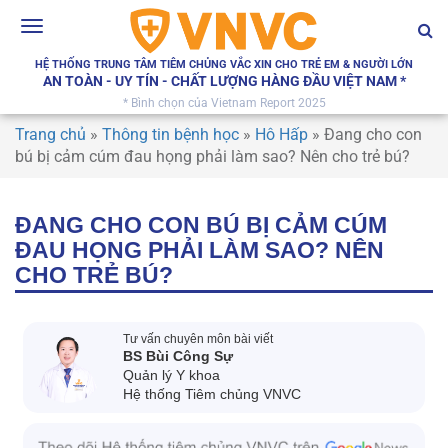
Toggle
navigation
HỆ THỐNG TRUNG TÂM TIÊM CHỦNG VẮC XIN CHO TRẺ EM & NGƯỜI LỚN
AN TOÀN - UY TÍN - CHẤT LƯỢNG HÀNG ĐẦU VIỆT NAM *
* Bình chọn của Vietnam Report 2025
Trang chủ
»
Thông tin bệnh học
»
Hô Hấp
»
Đang cho con
bú bị cảm cúm đau họng phải làm sao? Nên cho trẻ bú?
ĐANG CHO CON BÚ BỊ CẢM CÚM
ĐAU HỌNG PHẢI LÀM SAO? NÊN
CHO TRẺ BÚ?
Tư vấn chuyên môn bài viết
BS Bùi Công Sự
Quản lý Y khoa
Hệ thống Tiêm chủng VNVC