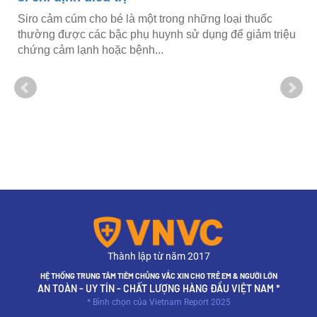
 là một trong những loại thuốc
c phụ huynh sử dụng để giảm triệu
 bệnh...
Bà bầu bị cúm A phả
gì để giảm biến chứ
Thời kỳ mang thai, hệ m
khiến nguy cơ nhiễm vir
nghiêm trọng đến sức...
Thành lập từ năm 2017
HỆ THỐNG TRUNG TÂM TIÊM CHỦNG VẮC XIN CHO TRẺ EM & NGƯỜI LỚN
AN TOÀN - UY TÍN - CHẤT LƯỢNG HÀNG ĐẦU VIỆT NAM *
* Bình chọn của Vietnam Report 2025