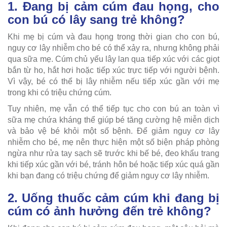
1. Đang bị cảm cúm đau họng, cho
con bú có lây sang trẻ không?
Khi mẹ bị cúm và đau họng trong thời gian cho con bú,
nguy cơ lây nhiễm cho bé có thể xảy ra, nhưng không phải
qua sữa mẹ. Cúm chủ yếu lây lan qua tiếp xúc với các giọt
bắn từ ho, hắt hơi hoặc tiếp xúc trực tiếp với người bệnh.
Vì vậy, bé có thể bị lây nhiễm nếu tiếp xúc gần với mẹ
trong khi có triệu chứng cúm.
Tuy nhiên, mẹ vẫn có thể tiếp tục cho con bú an toàn vì
sữa mẹ chứa kháng thể giúp bé tăng cường hệ miễn dịch
và bảo vệ bé khỏi một số bệnh. Để giảm nguy cơ lây
nhiễm cho bé, mẹ nên thực hiện một số biện pháp phòng
ngừa như rửa tay sạch sẽ trước khi bế bé, đeo khẩu trang
khi tiếp xúc gần với bé, tránh hôn bé hoặc tiếp xúc quá gần
khi bạn đang có triệu chứng để giảm nguy cơ lây nhiễm.
2. Uống thuốc cảm cúm khi đang bị
cúm có ảnh hưởng đến trẻ không?