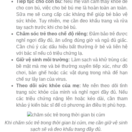
Tiếp tục cho con bú:
Nếu mẹ vẫn cảm thấy khỏe để
cho con bú, việc cho bé bú mẹ là hoàn toàn an toàn.
Sữa mẹ sẽ cung cấp các kháng thể giúp bé bảo vệ
sức khỏe. Tuy nhiên, mẹ cần đeo khẩu trang và rửa
tay sạch trước khi cho bé bú.
Chăm sóc trẻ theo chế độ riêng:
Đảm bảo trẻ được
nghỉ ngơi đầy đủ, ăn uống đúng giờ và ngủ đủ giấc.
Cần chú ý các dấu hiệu bất thường ở bé và liên hệ
với bác sĩ nếu có triệu chứng lạ.
Giữ vệ sinh môi trường:
Làm sạch và khử trùng các
bề mặt mà mẹ và bé thường xuyên tiếp xúc, như đồ
chơi, bàn ghế hoặc các vật dụng trong nhà để hạn
chế sự lây lan của virus.
Theo dõi sức khỏe của mẹ:
Mẹ nên theo dõi tình
trạng sức khỏe của mình và nghỉ ngơi đầy đủ. Nếu
các triệu chứng nặng lên hoặc kéo dài, cần tham
khảo ý kiến bác sĩ để có phương án điều trị phù hợp.
Khi chăm sóc trẻ trong thời gian bị cúm, mẹ cần giữ vệ sinh
sạch sẽ và đeo khẩu trang đầy đủ.