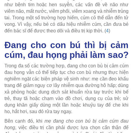
như bệnh tim hoặc hen suyễn, các vấn đề về não như
viêm não, mất nước, viêm phổi, viêm xoang và nhiễm trùng
tai. Trong một số trường hợp hiếm, cúm có thể dẫn đến tử
vong. Vì vậy, nếu bé có dấu hiệu nhiễm cúm, cần đưa bé
đến bác sĩ để được theo dõi và điều trị kịp thời. (
4
)
Đang cho con bú thì bị cảm
cúm, đau họng phải làm sao?
Trong đa số các trường hợp, đang cho con bú bị cảm cúm
đau họng vẫn có thể tiếp tục cho con bú nhưng thực hiện
nghiêm ngặt các biện pháp vệ sinh như: mẹ cần đeo khẩu
trang để giảm nguy cơ lây nhiễm qua đường hô hấp; dùng
xà phòng hoặc dung dịch sát khuẩn rửa tay trước khi bế
trẻ, thay tã hoặc chạm vào đồ chơi, dụng cụ của trẻ; sử
dụng khăn giấy dùng một lần hoặc khuỷu tay để che khi
ho, hắt hơi, sau đó rửa tay ngay.
Bên cạnh đó, khi
mẹ đang cho con bú bị cảm cúm đau
họng
, việc điều trị cần phải được lựa chọn cẩn thận để