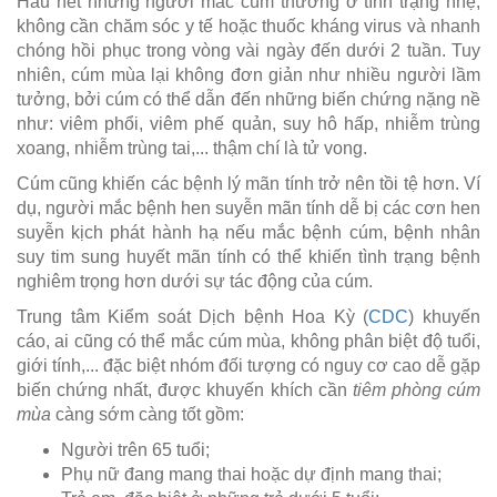
Hầu hết những người mắc cúm thường ở tình trạng nhẹ,
không cần chăm sóc y tế hoặc thuốc kháng virus và nhanh
chóng hồi phục trong vòng vài ngày đến dưới 2 tuần. Tuy
nhiên, cúm mùa lại không đơn giản như nhiều người lầm
tưởng, bởi cúm có thể dẫn đến những biến chứng nặng nề
như: viêm phổi, viêm phế quản, suy hô hấp, nhiễm trùng
xoang, nhiễm trùng tai,... thậm chí là tử vong.
Cúm cũng khiến các bệnh lý mãn tính trở nên tồi tệ hơn. Ví
dụ, người mắc bệnh hen suyễn mãn tính dễ bị các cơn hen
suyễn kịch phát hành hạ nếu mắc bệnh cúm, bệnh nhân
suy tim sung huyết mãn tính có thể khiến tình trạng bệnh
nghiêm trọng hơn dưới sự tác động của cúm.
Trung tâm Kiểm soát Dịch bệnh Hoa Kỳ (
CDC
) khuyến
cáo, ai cũng có thể mắc cúm mùa, không phân biệt độ tuổi,
giới tính,... đặc biệt nhóm đối tượng có nguy cơ cao dễ gặp
biến chứng nhất, được khuyến khích cần
tiêm phòng cúm
mùa
càng sớm càng tốt gồm:
Người trên 65 tuổi;
Phụ nữ đang mang thai hoặc dự định mang thai;