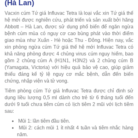
(Hà Lan)
Vacxin cúm Tứ giá Influvac Tetra là loại vắc xin Tứ giá thế
hệ mới được nghiên cứu, phát triển và sản xuất bởi hãng
Abbott – Hà Lan, được sử dụng phổ biến để ngăn ngừa
bệnh cúm mùa có nguy cơ cao bùng phát vào thời điểm
giao mùa như Xuân - Hè hoặc Thu - Đông. Hiện nay, vắc
xin phòng ngừa cúm Tứ giá thế hệ mới Influvac Tetra có
khả năng phòng được 4 chủng virus cúm nguy hiểm, bao
gồm 2 chủng cúm A (H1N1, H3N2) và 2 chủng cúm B
(Yamagata, Victoria) với hiệu quả bảo vệ cao, giúp giảm
thiểu đáng kể tỷ lệ nguy cơ mắc bệnh, dẫn đến biến
chứng, nhập viện và tử vong.
Tiêm phòng cúm Tứ giá Influvac Tetra được chỉ định sử
dụng liều lượng 0,5 ml dành cho trẻ từ 6 tháng tuổi đến
dưới 9 tuổi chưa tiêm cúm có lịch tiêm 2 mũi với lịch tiêm
sau:
Mũi 1: lần tiêm đầu tiên.
Mũi 2: cách mũi 1 ít nhất 4 tuần và tiêm nhắc hàng
năm.