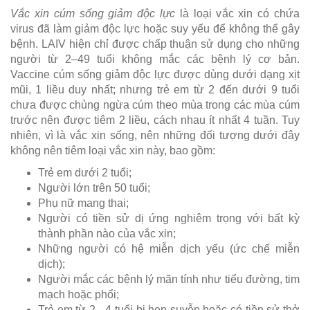
Vắc xin cúm sống giảm độc lực
là loại vắc xin có chứa
virus đã làm giảm độc lực hoặc suy yếu để không thể gây
bệnh. LAIV hiện chỉ được chấp thuận sử dụng cho những
người từ 2–49 tuổi không mắc các bệnh lý cơ bản.
Vaccine cúm sống giảm độc lực được dùng dưới dạng xịt
mũi, 1 liều duy nhất; nhưng trẻ em từ 2 đến dưới 9 tuổi
chưa được chủng ngừa cúm theo mùa trong các mùa cúm
trước nên được tiêm 2 liều, cách nhau ít nhất 4 tuần. Tuy
nhiên, vì là vắc xin sống, nên những đối tượng dưới đây
không nên tiêm loại vắc xin này, bao gồm:
Trẻ em dưới 2 tuổi;
Người lớn trên 50 tuổi;
Phụ nữ mang thai;
Người có tiền sử dị ứng nghiêm trọng với bất kỳ
thành phần nào của vắc xin;
Những người có hệ miễn dịch yếu (ức chế miễn
dịch);
Người mắc các bệnh lý mãn tính như tiểu đường, tim
mạch hoặc phổi;
Trẻ em từ 2 - 4 tuổi bị hen suyễn hoặc có tiền sử thở