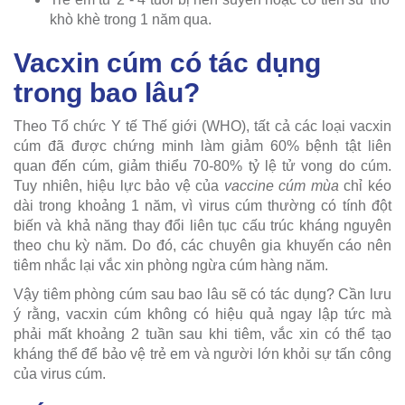
khò khè trong 1 năm qua.
Vacxin cúm có tác dụng
trong bao lâu?
Theo Tổ chức Y tế Thế giới (WHO), tất cả các loại vacxin
cúm đã được chứng minh làm giảm 60% bệnh tật liên
quan đến cúm, giảm thiểu 70-80% tỷ lệ tử vong do cúm.
Tuy nhiên, hiệu lực bảo vệ của
vaccine cúm mùa
chỉ kéo
dài trong khoảng 1 năm, vì virus cúm thường có tính đột
biến và khả năng thay đổi liên tục cấu trúc kháng nguyên
theo chu kỳ năm. Do đó, các chuyên gia khuyến cáo nên
tiêm nhắc lại vắc xin phòng ngừa cúm hàng năm.
Vậy tiêm phòng cúm sau bao lâu sẽ có tác dụng? Cần lưu
ý rằng, vacxin cúm không có hiệu quả ngay lập tức mà
phải mất khoảng 2 tuần sau khi tiêm, vắc xin có thể tạo
kháng thể để bảo vệ trẻ em và người lớn khỏi sự tấn công
của virus cúm.