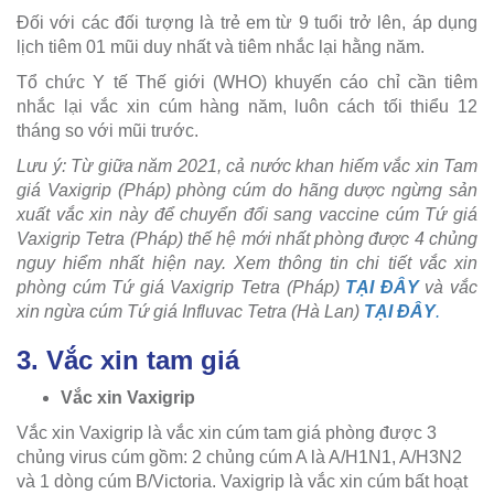
Đối với các đối tượng là trẻ em từ 9 tuổi trở lên, áp dụng
lịch tiêm 01 mũi duy nhất và tiêm nhắc lại hằng năm.
Tổ chức Y tế Thế giới (WHO) khuyến cáo chỉ cần tiêm
nhắc lại vắc xin cúm hàng năm, luôn cách tối thiểu 12
tháng so với mũi trước.
Lưu ý:
Từ giữa năm 2021, cả nước khan hiếm vắc xin Tam
giá Vaxigrip (Pháp) phòng cúm do hãng dược ngừng sản
xuất vắc xin này để chuyển đổi sang vaccine cúm Tứ giá
Vaxigrip Tetra (Pháp) thế hệ mới nhất phòng được 4 chủng
nguy hiểm nhất hiện nay. Xem thông tin chi tiết vắc xin
phòng cúm Tứ giá Vaxigrip Tetra
(Pháp)
TẠI ĐÂY
và vắc
xin ngừa cúm Tứ giá Influvac Tetra (Hà Lan)
TẠI ĐÂY
.
3. Vắc xin tam giá
Vắc xin Vaxigrip
Vắc xin Vaxigrip là vắc xin cúm tam giá phòng được 3
chủng virus cúm gồm: 2 chủng cúm A là A/H1N1, A/H3N2
và 1 dòng cúm B/Victoria. Vaxigrip là vắc xin cúm bất hoạt