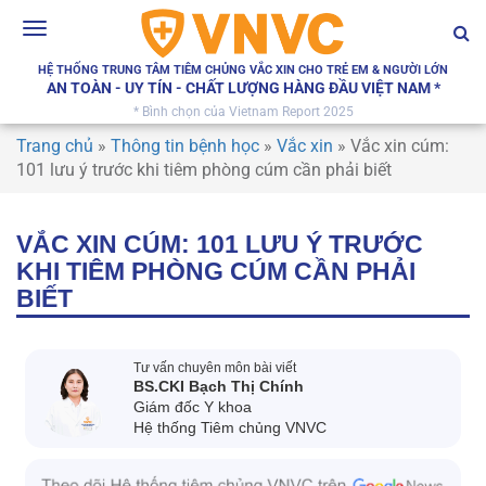
Toggle
navigation
HỆ THỐNG TRUNG TÂM TIÊM CHỦNG VẮC XIN CHO TRẺ EM & NGƯỜI LỚN
AN TOÀN - UY TÍN - CHẤT LƯỢNG HÀNG ĐẦU VIỆT NAM *
* Bình chọn của Vietnam Report 2025
Trang chủ
»
Thông tin bệnh học
»
Vắc xin
»
Vắc xin cúm:
101 lưu ý trước khi tiêm phòng cúm cần phải biết
VẮC XIN CÚM: 101 LƯU Ý TRƯỚC
KHI TIÊM PHÒNG CÚM CẦN PHẢI
BIẾT
Tư vấn chuyên môn bài viết
BS.CKI Bạch Thị Chính
Giám đốc Y khoa
Hệ thống Tiêm chủng VNVC