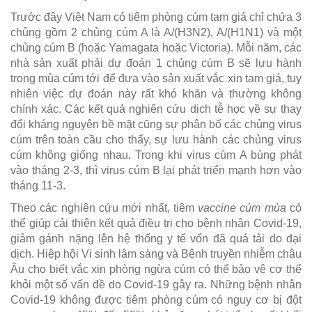
Trước đây Việt Nam có tiêm phòng cúm tam giá chỉ chứa 3
chủng gồm 2 chủng cúm A là A/(H3N2), A/(H1N1) và một
chủng cúm B (hoặc Yamagata hoặc Victoria). Mỗi năm, các
nhà sản xuất phải dự đoán 1 chủng cúm B sẽ lưu hành
trong mùa cúm tới để đưa vào sản xuất vắc xin tam giá, tuy
nhiên việc dự đoán này rất khó khăn và thường không
chính xác. Các kết quả nghiên cứu dịch tễ học về sự thay
đổi kháng nguyên bề mặt cũng sự phân bố các chủng virus
cúm trên toàn cầu cho thấy, sự lưu hành các chủng virus
cúm không giống nhau. Trong khi virus cúm A bùng phát
vào tháng 2-3, thì virus cúm B lại phát triển mạnh hơn vào
tháng 11-3.
Theo các nghiên cứu mới nhất, tiêm
vaccine cúm mùa
có
thể giúp cải thiện kết quả điều trị cho bệnh nhân Covid-19,
giảm gánh nặng lên hệ thống y tế vốn đã quá tải do đại
dịch. Hiệp hội Vi sinh lâm sàng và Bệnh truyền nhiễm châu
Âu cho biết vắc xin phòng ngừa cúm có thể bảo vệ cơ thể
khỏi một số vấn đề do Covid-19 gây ra. Những bệnh nhân
Covid-19 không được tiêm phòng cúm có nguy cơ bị đột