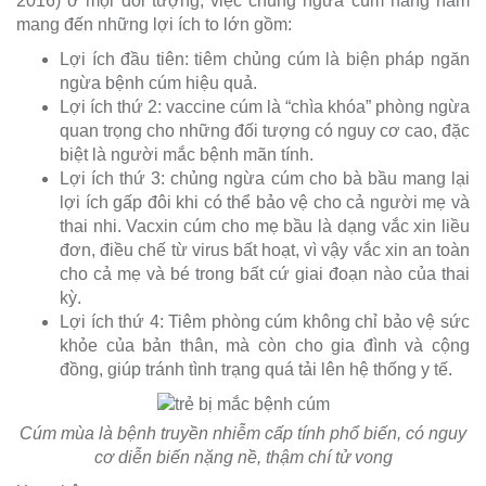
2016) ở mọi đối tượng, việc chủng ngừa cúm hằng năm
mang đến những lợi ích to lớn gồm:
Lợi ích đầu tiên: tiêm chủng cúm là biện pháp ngăn
ngừa bệnh cúm hiệu quả.
Lợi ích thứ 2: vaccine cúm là “chìa khóa” phòng ngừa
quan trọng cho những đối tượng có nguy cơ cao, đặc
biệt là người mắc bệnh mãn tính.
Lợi ích thứ 3: chủng ngừa cúm cho bà bầu mang lại
lợi ích gấp đôi khi có thể bảo vệ cho cả người mẹ và
thai nhi. Vacxin cúm cho mẹ bầu là dạng vắc xin liều
đơn, điều chế từ virus bất hoạt, vì vậy vắc xin an toàn
cho cả mẹ và bé trong bất cứ giai đoạn nào của thai
kỳ.
Lợi ích thứ 4: Tiêm phòng cúm không chỉ bảo vệ sức
khỏe của bản thân, mà còn cho gia đình và cộng
đồng, giúp tránh tình trạng quá tải lên hệ thống y tế.
Cúm mùa là bệnh truyền nhiễm cấp tính phổ biến, có nguy
cơ diễn biến nặng nề, thậm chí tử vong