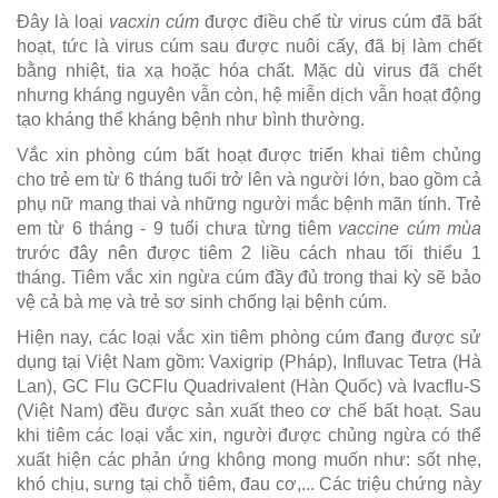
Đây là loại
vacxin cúm
được điều chế từ virus cúm đã bất
hoạt, tức là virus cúm sau được nuôi cấy, đã bị làm chết
bằng nhiệt, tia xạ hoặc hóa chất. Mặc dù virus đã chết
nhưng kháng nguyên vẫn còn, hệ miễn dịch vẫn hoạt động
tạo kháng thể kháng bệnh như bình thường.
Vắc xin phòng cúm bất hoạt được triển khai tiêm chủng
cho trẻ em từ 6 tháng tuổi trở lên và người lớn, bao gồm cả
phụ nữ mang thai và những người mắc bệnh mãn tính. Trẻ
em từ 6 tháng - 9 tuổi chưa từng tiêm
vaccine cúm mùa
trước đây nên được tiêm 2 liều cách nhau tối thiểu 1
tháng. Tiêm vắc xin ngừa cúm đầy đủ trong thai kỳ sẽ bảo
vệ cả bà mẹ và trẻ sơ sinh chống lại bệnh cúm.
Hiện nay, các loại vắc xin tiêm phòng cúm đang được sử
dụng tại Việt Nam gồm: Vaxigrip (Pháp), Influvac Tetra (Hà
Lan), GC Flu GCFlu Quadrivalent (Hàn Quốc) và Ivacflu-S
(Việt Nam) đều được sản xuất theo cơ chế bất hoạt. Sau
khi tiêm các loại vắc xin, người được chủng ngừa có thể
xuất hiện các phản ứng không mong muốn như: sốt nhẹ,
khó chịu, sưng tại chỗ tiêm, đau cơ,... Các triệu chứng này