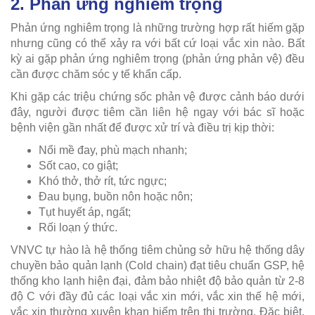
2. Phản ứng nghiêm trọng
Phản ứng nghiêm trọng là những trường hợp rất hiếm gặp
nhưng cũng có thể xảy ra với bất cứ loại vắc xin nào. Bất
kỳ ai gặp phản ứng nghiêm trọng (phản ứng phản vệ) đều
cần được chăm sóc y tế khẩn cấp.
Khi gặp các triệu chứng sốc phản vệ được cảnh báo dưới
đây, người được tiêm cần liên hệ ngay với bác sĩ hoặc
bệnh viện gần nhất để được xử trí và điều trị kịp thời:
Nổi mề đay, phù mạch nhanh;
Sốt cao, co giật;
Khó thở, thở rít, tức ngực;
Đau bụng, buồn nôn hoặc nôn;
Tụt huyết áp, ngất;
Rối loạn ý thức.
VNVC tự hào là hệ thống tiêm chủng sở hữu hệ thống dây
chuyền bảo quản lạnh (Cold chain) đạt tiêu chuẩn GSP, hệ
thống kho lạnh hiện đại, đảm bảo nhiệt độ bảo quản từ 2-8
độ C
với đầy đủ các loại vắc xin mới, vắc xin thế hệ mới,
vắc xin thường xuyên khan hiểm trên thị trường.
Đặc biệt,