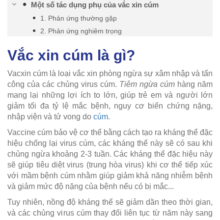
Một số tác dụng phụ của vắc xin cúm
1. Phản ứng thường gặp
2. Phản ứng nghiêm trọng
Vắc xin cúm là gì?
Vacxin cúm là loại vắc xin phòng ngừa sự xâm nhập và tấn
công của các chủng virus cúm.
Tiêm ngừa cúm
hàng năm
mang lại những lợi ích to lớn, giúp trẻ em và người lớn
giảm tối đa tỷ lệ mắc bệnh, nguy cơ biến chứng nặng,
nhập viện và tử vong do
cúm
.
Vaccine cúm bảo vệ cơ thể bằng cách tạo ra kháng thể đặc
hiệu chống lại virus cúm, các kháng thể này sẽ có sau khi
chủng ngừa khoảng 2-3 tuần. Các kháng thể đặc hiệu này
sẽ giúp tiêu diệt virus (trung hòa virus) khi cơ thể tiếp xúc
với mầm bệnh cúm nhằm giúp giảm khả năng nhiễm bệnh
và giảm mức độ nặng của bệnh nếu có bị mắc...
Tuy nhiên, nồng độ kháng thể sẽ giảm dần theo thời gian,
và các chủng virus cúm thay đổi liên tục từ năm này sang