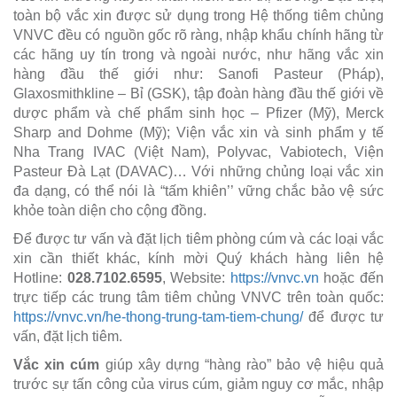
toàn bộ vắc xin được sử dụng trong Hệ thống tiêm chủng
VNVC đều có nguồn gốc rõ ràng, nhập khẩu chính hãng từ
các hãng uy tín trong và ngoài nước, như hãng vắc xin
hàng đầu thế giới như: Sanofi Pasteur (Pháp),
Glaxosmithkline – Bỉ (GSK), tập đoàn hàng đầu thế giới về
dược phẩm và chế phẩm sinh học – Pfizer (Mỹ), Merck
Sharp and Dohme (Mỹ); Viện vắc xin và sinh phẩm y tế
Nha Trang IVAC (Việt Nam), Polyvac, Vabiotech, Viện
Pasteur Đà Lạt (DAVAC)… Với những chủng loại vắc xin
đa dạng, có thể nói là “tấm khiên’’ vững chắc
bảo vệ sức
khỏe toàn diện cho cộng đồng.
Để được tư vấn và đặt lịch tiêm phòng cúm và các loại vắc
xin cần thiết khác, kính mời Quý khách hàng liên hệ
Hotline:
028.7102.6595
, Website:
https://vnvc.vn
hoặc đến
trực tiếp các trung tâm tiêm chủng VNVC trên toàn quốc:
https://vnvc.vn/he-thong-trung-tam-tiem-chung/
để được tư
vấn, đặt lịch tiêm.
Vắc xin cúm
giúp xây dựng “hàng rào” bảo vệ hiệu quả
trước sự tấn công của virus cúm, giảm nguy cơ mắc, nhập