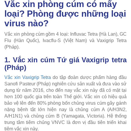
Vắc xin phòng cúm có mấy
loại? Phòng được những loại
virus nào?
Vắc xin phòng cúm gồm 4 loại: Influvac Tetra (Hà Lan), GC
Flu (Hàn Quốc), Ivacflu-S (Việt Nam) và Vaxigrip Tetra
(Pháp).
1. Vắc xin cúm Tứ giá Vaxigrip tetra
(Pháp)
Vắc xin Vaxigrip Tetra
do tập đoàn dược phẩm hàng đầu
Sanofi Pasteur (Pháp) nghiên cứu sản xuất và đưa vào sử
dụng từ năm 2016, cho đến nay vắc xin này đã có mặt tại
hơn 100 quốc gia trên toàn Thế giới. Vắc xin có hiệu quả
bảo vệ lên đến 80% phòng bốn chủng virus cúm gây gánh
nặng bệnh tật lớn hiện nay là chủng cúm A (A/H3N2,
A/H1N1) và chủng cúm B (Yamagata, Victoria). Hệ thống
trung tâm tiêm chủng VNVC là đơn vị đầu tiên triển khai
tiêm vắc xin này.