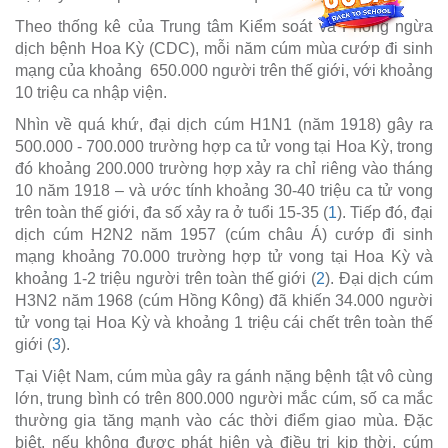
Theo thống kê của Trung tâm Kiểm soát và Phòng ngừa
dịch bệnh Hoa Kỳ (CDC), mỗi năm cúm mùa cướp đi sinh
mạng của khoảng 650.000 người trên thế giới, với khoảng
10 triệu ca nhập viện.
Nhìn về quá khứ, đại dịch cúm H1N1 (năm 1918) gây ra
500.000 - 700.000 trường hợp ca tử vong tại Hoa Kỳ, trong
đó khoảng 200.000 trường hợp xảy ra chỉ riêng vào tháng
10 năm 1918 – và ước tính khoảng 30-40 triệu ca tử vong
trên toàn thế giới, đa số xảy ra ở tuổi 15-35 (
1
). Tiếp đó, đại
dịch cúm H2N2 năm 1957 (cúm châu Á) cướp đi sinh
mạng khoảng 70.000 trường hợp tử vong tại Hoa Kỳ và
khoảng 1-2 triệu người trên toàn thế giới (
2
). Đại dịch cúm
H3N2 năm 1968 (cúm Hồng Kông) đã khiến 34.000 người
tử vong tại Hoa Kỳ và khoảng 1 triệu cái chết trên toàn thế
giới (
3
).
Tại Việt Nam, cúm mùa gây ra gánh nặng bệnh tật vô cùng
lớn, trung bình có trên 800.000 người mắc cúm, số ca mắc
thường gia tăng mạnh vào các thời điểm giao mùa. Đặc
biệt, nếu không được phát hiện và điều trị kịp thời, cúm