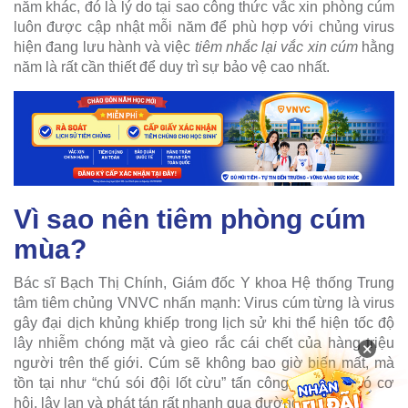
năm khác, đó là lý do tại sao công thức vắc xin phòng cúm
luôn được cập nhật mỗi năm để phù hợp với chủng virus
hiện đang lưu hành và việc
tiêm nhắc lại vắc xin cúm
hằng
năm là rất cần thiết để duy trì sự bảo vệ cao nhất.
Vì sao nên tiêm phòng cúm
mùa?
Bác sĩ Bạch Thị Chính, Giám đốc Y khoa Hệ thống Trung
tâm tiêm chủng VNVC nhấn mạnh: Virus cúm từng là virus
gây đại dịch khủng khiếp trong lịch sử khi thể hiện tốc độ
lây nhiễm chóng mặt và gieo rắc cái chết của hàng triệu
×
người trên thế giới. Cúm sẽ không bao giờ biến mất, mà
tồn tại như “chú sói đội lốt cừu” tấn công ngay khi có cơ
hội, lây lan và phát tán rất nhanh qua đường hô hấp.