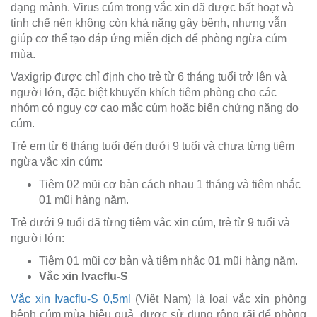
dạng mảnh. Virus cúm trong vắc xin đã được bất hoạt và
tinh chế nên không còn khả năng gây bệnh, nhưng vẫn
giúp cơ thể tạo đáp ứng miễn dịch để phòng ngừa cúm
mùa.
Vaxigrip được chỉ định cho trẻ từ 6 tháng tuổi trở lên và
người lớn, đặc biệt khuyến khích tiêm phòng cho các
nhóm có nguy cơ cao mắc cúm hoặc biến chứng nặng do
cúm.
Trẻ em từ 6 tháng tuổi đến dưới 9 tuổi và chưa từng tiêm
ngừa vắc xin cúm:
Tiêm 02 mũi cơ bản cách nhau 1 tháng và tiêm nhắc
01 mũi hàng năm.
Trẻ dưới 9 tuổi đã từng tiêm vắc xin cúm, trẻ từ 9 tuổi và
người lớn:
Tiêm 01 mũi cơ bản và tiêm nhắc 01 mũi hàng năm.
Vắc xin Ivacflu-S
Vắc xin Ivacflu-S 0,5ml
(Việt Nam) là loại vắc xin phòng
bệnh cúm mùa hiệu quả, được sử dụng rộng rãi để phòng