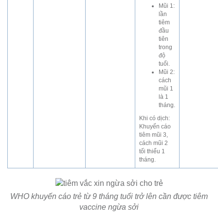
Mũi 1:
lần
tiêm
đầu
tiên
trong
độ
tuổi.
Mũi 2:
cách
mũi 1
là 1
tháng.
Khi có dịch:
Khuyến cáo
tiêm mũi 3,
cách mũi 2
tối thiểu 1
tháng.
WHO khuyến cáo trẻ từ 9 tháng tuổi trở lên cần được tiêm
vaccine ngừa sởi