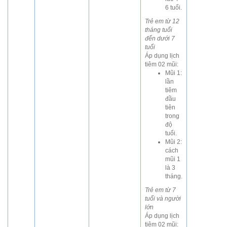
6 tuổi.
Trẻ em từ 12
tháng tuổi
đến dưới 7
tuổi
Áp dụng lịch
tiêm 02 mũi:
Mũi 1:
lần
tiêm
đầu
tiên
trong
độ
tuổi.
Mũi 2:
cách
mũi 1
là 3
tháng.
Trẻ em từ 7
tuổi và người
lớn
Áp dụng lịch
tiêm 02 mũi: