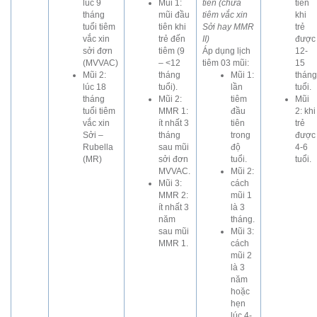
lúc 9
Mũi 1:
tiên (chưa
tiên
tháng
mũi đầu
tiêm vắc xin
khi
tuổi tiêm
tiên khi
Sởi hay MMR
trẻ
vắc xin
trẻ đến
II)
được
sởi đơn
tiêm (9
Áp dụng lịch
12-
(MVVAC)
– <12
tiêm 03 mũi:
15
Mũi 2:
tháng
Mũi 1:
tháng
lúc 18
tuổi).
lần
tuổi.
tháng
Mũi 2:
tiêm
Mũi
tuổi tiêm
MMR 1:
đầu
2: khi
vắc xin
ít nhất 3
tiên
trẻ
Sởi –
tháng
trong
được
Rubella
sau mũi
độ
4-6
(MR)
sởi đơn
tuổi.
tuổi.
MVVAC.
Mũi 2:
Mũi 3:
cách
MMR 2:
mũi 1
ít nhất 3
là 3
năm
tháng.
sau mũi
Mũi 3:
MMR 1.
cách
mũi 2
là 3
năm
hoặc
hẹn
lúc 4-