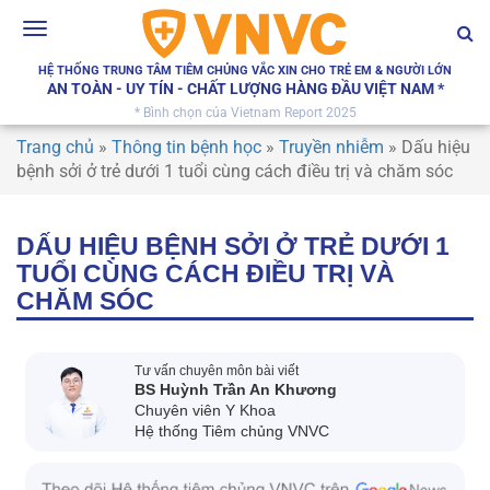
Toggle
navigation
HỆ THỐNG TRUNG TÂM TIÊM CHỦNG VẮC XIN CHO TRẺ EM & NGƯỜI LỚN
AN TOÀN - UY TÍN - CHẤT LƯỢNG HÀNG ĐẦU VIỆT NAM *
* Bình chọn của Vietnam Report 2025
Trang chủ
»
Thông tin bệnh học
»
Truyền nhiễm
»
Dấu hiệu
bệnh sởi ở trẻ dưới 1 tuổi cùng cách điều trị và chăm sóc
DẤU HIỆU BỆNH SỞI Ở TRẺ DƯỚI 1
TUỔI CÙNG CÁCH ĐIỀU TRỊ VÀ
CHĂM SÓC
Tư vấn chuyên môn bài viết
BS Huỳnh Trần An Khương
Chuyên viên Y Khoa
Hệ thống Tiêm chủng VNVC