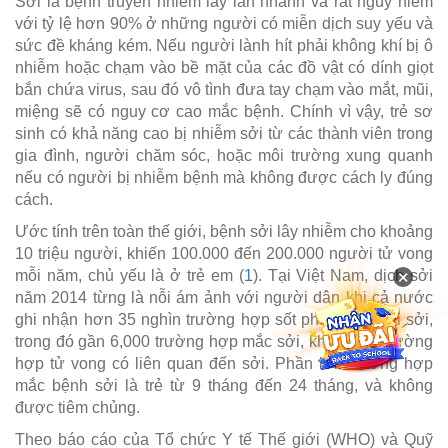
Sởi là bệnh truyền nhiễm lây lan nhanh và rất nguy hiểm
với tỷ lệ hơn 90% ở những người có miễn dịch suy yếu và
sức đề kháng kém. Nếu người lành hít phải không khí bị ô
nhiễm hoặc chạm vào bề mặt của các đồ vật có dính giọt
bắn chứa virus, sau đó vô tình đưa tay chạm vào mắt, mũi,
miệng sẽ có nguy cơ cao mắc bệnh. Chính vì vậy, trẻ sơ
sinh có khả năng cao bị nhiễm sởi từ các thành viên trong
gia đình, người chăm sóc, hoặc môi trường xung quanh
nếu có người bị nhiễm bệnh mà không được cách ly đúng
cách.
Ước tính trên toàn thế giới, bệnh sởi lây nhiễm cho khoảng
10 triệu người, khiến 100.000 đến 200.000 người tử vong
×
mỗi năm, chủ yếu là ở trẻ em (
1
). Tại Việt Nam, dịch sởi
năm 2014 từng là nỗi ám ảnh với người dân khi cả nước
ghi nhận hơn 35 nghìn trường hợp sốt phát ban nghi sởi,
trong đó gần 6,000 trường hợp mắc sởi, khiến 147 trường
hợp tử vong có liên quan đến sởi. Phần lớn trường hợp
mắc bệnh sởi là trẻ từ 9 tháng đến 24 tháng, và không
được tiêm chủng.
Theo báo cáo của Tổ chức Y tế Thế giới (WHO) và Quỹ