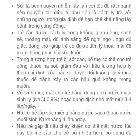
Sởi là bệnh truyền nhiễm lây lan với tốc độ rất nhanh
nên nguyên tắc điều trị đầu tiên là cách ly trẻ với
những người trong gia đình để hạn chế khả năng lây
bệnh trong cộng đồng.
Trẻ cần được cách ly trong không gian riêng, sạch
sẽ, thoáng mát, đủ ánh sáng để nghỉ ngơi, ngủ đủ
giấc, đồng thời giúp trẻ có được tâm lý thoải mái để
mau chóng phục hồi sức khỏe.
Trong trường hợp trẻ bị sốt cao, bố mẹ có thể cho trẻ
uống thuốc hạ sốt, giảm đau với liều lượng hợp lý
theo chỉ định của bác sĩ. Tuyệt đối không tự ý mua
thuốc để tránh xảy ra các hậu quả không mong
muốn.
Vệ sinh mũi, mắt cho trẻ bằng dung dịch nước muối
sinh lý (NaCl 0,9%) hoặc dung dịch nhỏ mắt mũi 3-4
lần/ngày.
Hỗ trợ trẻ tập súc miệng bằng nước sạch (hoặc nước
muối sinh lý) khoảng 4 lần/ngày.
Nếu trẻ gặp đi tiêu chảy khiến cơ thể mất nước, lúc
này bố mẹ cần cho trẻ bú nhiều hơn, bổ sung đủ