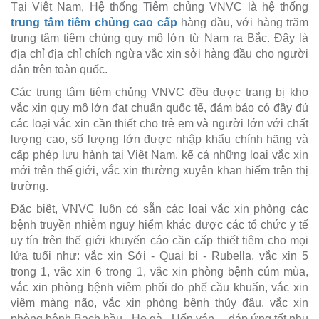
Tại Việt Nam, Hệ thống Tiêm chủng VNVC là hệ thống
trung tâm tiêm chủng cao cấp
hàng đầu, với hàng trăm
trung tâm tiêm chủng quy mô lớn từ Nam ra Bắc. Đây là
địa chỉ địa chỉ chích ngừa vắc xin sởi hàng đầu cho người
dân trên toàn quốc.
Các trung tâm tiêm chủng VNVC đều được trang bị kho
vắc xin quy mô lớn đạt chuẩn quốc tế, đảm bảo có đầy đủ
các loại vắc xin cần thiết cho trẻ em và người lớn với chất
lượng cao, số lượng lớn được nhập khẩu chính hãng và
cấp phép lưu hành tại Việt Nam, kể cả những loại vắc xin
mới trên thế giới, vắc xin thường xuyên khan hiếm trên thị
trường.
Đặc biệt, VNVC luôn có sẵn các loại vắc xin phòng các
bệnh truyền nhiễm nguy hiểm khác được các tổ chức y tế
uy tín trên thế giới khuyến cáo cần cấp thiết tiêm cho mọi
lứa tuổi như: vắc xin Sởi - Quai bị - Rubella, vắc xin 5
trong 1, vắc xin 6 trong 1, vắc xin phòng bệnh cúm mùa,
vắc xin phòng bệnh viêm phổi do phế cầu khuẩn, vắc xin
viêm màng não, vắc xin phòng bệnh thủy đậu, vắc xin
phòng bệnh Bạch hầu - Ho gà - Uốn ván,... đáp ứng tốt nhu