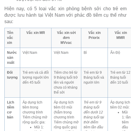
Hiện nay, có 5 loại vắc xin phòng bệnh sởi cho trẻ em
được lưu hành tại Việt Nam với phác đồ tiêm cụ thể như
sau:
Tên
Vắc xin MR
Vắc xin sởi
Vắc xin
Vắc xin
vắc
đơn
Priorix
MMR
xin
MVvac
Nước
Việt Nam
Việt Nam
Bỉ
Ấn Độ
sản
xuất
Đối
Trẻ em và cả đối
Tiêm cho trẻ từ
Trẻ em từ 9
Trẻ em từ 12
tượng
tượng người lớn
9 tháng tuổi trở
tháng tuổi và
tháng tuổi
đến 45 tuổi
lên và người
người lớn
đến 10 tuổi
chưa có kháng
thể sởi
Lịch
Áp dụng lịch
Áp dụng lịch
Trẻ em từ 9
Áp dụng lịch
tiêm
tiêm trong
tiêm 03 mũi
tháng tuổi
tiêm 02 mũi:
cơ
chương trình
(Nằm trong
đến dưới 12
Mũi
bản
Tiêm chủng mở
chương trình
tháng tuổi tại
1: lần
rộng quốc gia:
Tiêm chủng mở
thời điểm
tiêm
Mũi 1:
rộng quốc gia)
tiêm lần đầu
đầu