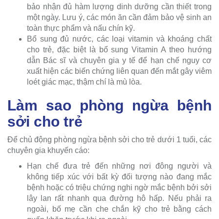
bảo nhận đủ hàm lượng dinh dưỡng cần thiết trong
một ngày. Lưu ý, các món ăn cần đảm bảo vệ sinh an
toàn thực phẩm và nấu chín kỹ.
Bổ sung đủ nước, các loại vitamin và khoáng chất
cho trẻ, đặc biệt là bổ sung Vitamin A theo hướng
dẫn Bác sĩ và chuyên gia y tế để hạn chế nguy cơ
xuất hiện các biến chứng liên quan đến mắt gây viêm
loét giác mạc, thậm chí là mù lòa.
Làm sao phòng ngừa bệnh
sởi cho trẻ
Để chủ động phòng ngừa bệnh sởi cho trẻ dưới 1 tuổi, các
chuyên gia khuyến cáo:
Hạn chế đưa trẻ đến những nơi đông người và
không tiếp xúc với bất kỳ đối tượng nào đang mắc
bệnh hoặc có triệu chứng nghi ngờ mắc bệnh bởi sởi
lây lan rất nhanh qua đường hô hấp. Nếu phải ra
ngoài, bố mẹ cần che chắn kỹ cho trẻ bằng cách