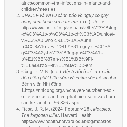
atrics/common-viral-infections-in-infants-and-
children/measles
UNICEF và WHO cảnh báo về nguy cơ gây
bùng phát bệnh sởi ở trẻ em
. (n.d.). Unicef.
https://www.unicef.org/vietnam/vi/th%C3%B4ng
-c%C3%A1o-b%C3%A1o-ch%C3%AD/unicef-
v%C3%A0-who-c%E1%BA%A3nh-
b%C3%A1o-v%E1%BB%81-nguy-c%C6%A1-
g%C3%A2y-b%C3%B9ng-ph%C3%A1t-
b%E1%BB%87nh-s%E1%BB%9Fi-
%E1%BB%9F-tr%E1%BA%BB-em
Đồng, B. V. N. (n.d.).
Bệnh Sởi ở trẻ em: Các
dấu hiệu phát hiện sớm và chăm sóc trẻ tại nhà.
Bệnh viện Nhi đồng
1
.
https://nhidong.org.vn/chuyen-muc/benh-soi-
o-tre-em-cac-dau-hieu-phat-hien-som-va-cham-
soc-tre-tai-nha-c56-826.aspx
Fidsa, J. R. M. (2024, February 28).
Measles:
The forgotten killer
. Harvard Health.
https://www.health.harvard.edu/blog/measles-