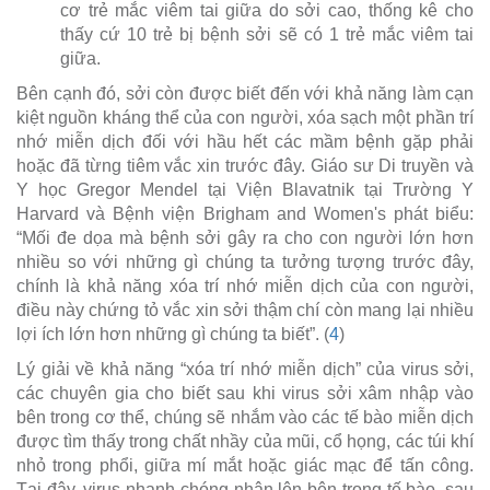
cơ trẻ mắc viêm tai giữa do sởi cao, thống kê cho
thấy cứ 10 trẻ bị bệnh sởi sẽ có 1 trẻ mắc viêm tai
giữa.
Bên cạnh đó, sởi còn được biết đến với khả năng làm cạn
kiệt nguồn kháng thể của con người, xóa sạch một phần trí
nhớ miễn dịch đối với hầu hết các mầm bệnh gặp phải
hoặc đã từng tiêm vắc xin trước đây. Giáo sư Di truyền và
Y học Gregor Mendel tại Viện Blavatnik tại Trường Y
Harvard và Bệnh viện Brigham and Women's phát biểu:
“Mối đe dọa mà bệnh sởi gây ra cho con người lớn hơn
nhiều so với những gì chúng ta tưởng tượng trước đây,
chính là khả năng xóa trí nhớ miễn dịch của con người,
điều này chứng tỏ vắc xin sởi thậm chí còn mang lại nhiều
lợi ích lớn hơn những gì chúng ta biết”. (
4
)
Lý giải về khả năng “xóa trí nhớ miễn dịch” của virus sởi,
các chuyên gia cho biết sau khi virus sởi xâm nhập vào
bên trong cơ thể, chúng sẽ nhắm vào các tế bào miễn dịch
được tìm thấy trong chất nhầy của mũi, cổ họng, các túi khí
nhỏ trong phổi, giữa mí mắt hoặc giác mạc để tấn công.
Tại đây, virus nhanh chóng nhân lên bên trong tế bào, sau