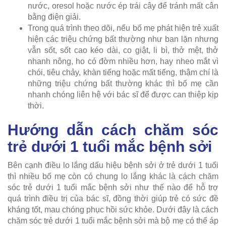
nước, oresol hoặc nước ép trái cây để tránh mất cân
bằng điện giải.
Trong quá trình theo dõi, nếu bố mẹ phát hiện trẻ xuất
hiện các triệu chứng bất thường như ban lặn nhưng
vẫn sốt, sốt cao kéo dài, co giật, li bì, thở mệt, thở
nhanh nông, ho có đờm nhiều hơn, hay nheo mắt vì
chói, tiêu chảy, khàn tiếng hoặc mất tiếng, thậm chí là
những triệu chứng bất thường khác thì bố mẹ cần
nhanh chóng liên hệ với bác sĩ để được can thiệp kịp
thời.
Hướng dẫn cách chăm sóc
trẻ dưới 1 tuổi mắc bệnh sởi
Bên cạnh điều lo lắng dấu hiệu bệnh sởi ở trẻ dưới 1 tuổi
thì nhiều bố mẹ còn có chung lo lắng khác là cách chăm
sóc trẻ dưới 1 tuổi mắc bệnh sởi như thế nào để hỗ trợ
quá trình điều trị của bác sĩ, đồng thời giúp trẻ có sức đề
kháng tốt, mau chóng phục hồi sức khỏe. Dưới đây là cách
chăm sóc trẻ dưới 1 tuổi mắc bệnh sởi mà bộ mẹ có thể áp