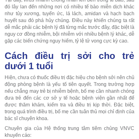
đó lây lan đến những nơi có nhiều tế bào miễn dịch khác
như tủy xương, tuyến ức, lá lách, amidan và hạch bạch
huyết sau đó phá hủy chúng. Điều này khiến chúng ta rất
dễ mắc phải các bệnh lý đã từng mắc trước đây, đặc biệt là
nguy cơ đồng nhiễm, bội nhiễm với nhiều bệnh lý khác, dễ
gặp các biến chứng nguy hiểm, tỷ lệ tử vong cực kỳ cao.
Cách điều trị sởi cho trẻ
dưới 1 tuổi
Hiện, chưa có thuốc điều trị đặc hiệu cho bệnh sởi nên chủ
động phòng bệnh là yếu tố tiên quyết. Trong trường hợp
nếu chẳng may trẻ bị nhiễm bệnh, bố mẹ cần nhanh chóng
đưa trẻ đến các cơ sở y tế hoặc bệnh viện gần nhất để
được thăm khám, kiểm tra và điều trị kịp thời. Đặc biệt,
trong quá trình điều trị, bố mẹ cần tuân thủ mọi chỉ định của
bác sĩ chuyên khoa.
Chuyên gia của Hệ thống trung tâm tiêm chủng VNVC
khuyến cáo: