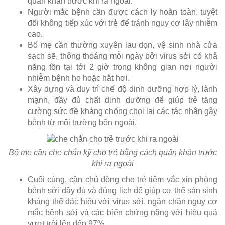
quấn khăn trước khi ra ngoài.
Người mắc bệnh cần được cách ly hoàn toàn, tuyệt
đối không tiếp xúc với trẻ để tránh nguy cơ lây nhiễm
cao.
Bố mẹ cần thường xuyên lau dọn, vệ sinh nhà cửa
sạch sẽ, thông thoáng mỗi ngày bởi virus sởi có khả
năng tồn tại tới 2 giờ trong không gian nơi người
nhiễm bệnh ho hoặc hắt hơi.
Xây dựng và duy trì chế độ dinh dưỡng hợp lý, lành
mạnh, đầy đủ chất dinh dưỡng để giúp trẻ tăng
cường sức đề kháng chống chọi lại các tác nhân gây
bệnh từ môi trường bên ngoài.
Bố mẹ cần che chắn kỹ cho trẻ bằng cách quấn khăn trước
khi ra ngoài
Cuối cùng, cần chủ động cho trẻ tiêm vắc xin phòng
bệnh sởi đầy đủ và đúng lịch để giúp cơ thể sản sinh
kháng thể đặc hiệu với virus sởi, ngăn chặn nguy cơ
mắc bệnh sởi và các biến chứng nặng với hiệu quả
vượt trội lên đến 97%.