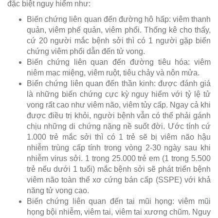
đặc biệt nguy hiểm như:
Biến chứng liên quan đến đường hô hấp: viêm thanh
quản, viêm phế quản, viêm phổi. Thống kê cho thấy,
cứ 20 người mắc bệnh sởi thì có 1 người gặp biến
chứng viêm phổi dẫn đến tử vong.
Biến chứng liên quan đến đường tiêu hóa: viêm
niêm mạc miệng, viêm ruột, tiêu chảy và nôn mửa.
Biến chứng liên quan đến thần kinh: được đánh giá
là những biến chứng cực kỳ nguy hiểm với tỷ lệ tử
vong rất cao như viêm não, viêm tủy cấp. Ngay cả khi
được điều trị khỏi, người bệnh vẫn có thể phải gánh
chịu những di chứng nặng nề suốt đời. Ước tính cứ
1.000 trẻ mắc sởi thì có 1 trẻ sẽ bị viêm não hậu
nhiễm trùng cấp tính trong vòng 2-30 ngày sau khi
nhiễm virus sởi. 1 trong 25.000 trẻ em (1 trong 5.500
trẻ nếu dưới 1 tuổi) mắc bệnh sởi sẽ phát triển bệnh
viêm não toàn thể xơ cứng bán cấp (SSPE) với khả
năng tử vong cao.
Biến chứng liên quan đến tai mũi họng: viêm mũi
họng bội nhiễm, viêm tai, viêm tai xương chũm. Nguy