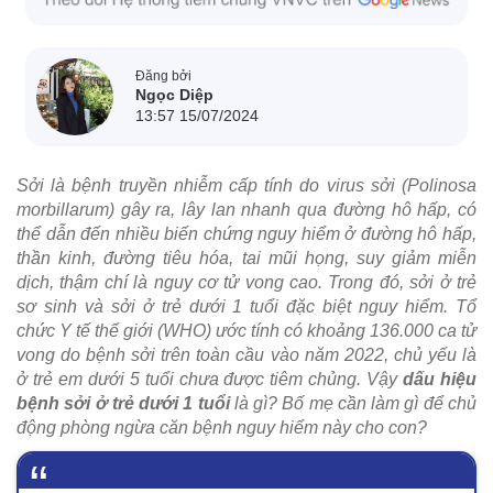
Đăng bởi
Ngọc Diệp
13:57 15/07/2024
Sởi là bệnh truyền nhiễm cấp tính do virus sởi (Polinosa
morbillarum) gây ra, lây lan nhanh qua đường hô hấp, có
thể dẫn đến nhiều biến chứng nguy hiểm ở đường hô hấp,
thần kinh, đường tiêu hóa, tai mũi họng, suy giảm miễn
dịch, thậm chí là nguy cơ tử vong cao. Trong đó, sởi ở trẻ
sơ sinh và sởi ở trẻ dưới 1 tuổi đặc biệt nguy hiểm. Tổ
chức Y tế thế giới (WHO) ước tính có khoảng 136.000 ca tử
vong do bệnh sởi trên toàn cầu vào năm 2022, chủ yếu là
ở trẻ em dưới 5 tuổi chưa được tiêm chủng. Vậy
dấu hiệu
bệnh sởi ở trẻ dưới 1 tuổi
là gì? Bố mẹ cần làm gì để chủ
động phòng ngừa căn bệnh nguy hiểm này cho con?