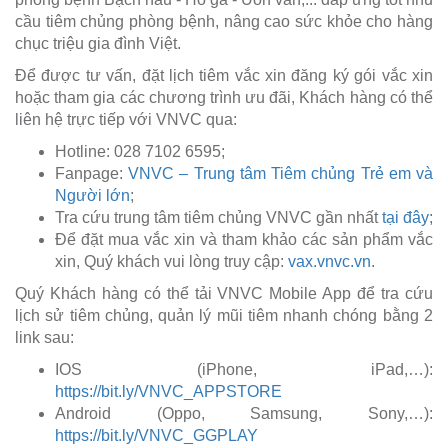
cầu tiêm chủng phòng bệnh, nâng cao sức khỏe cho hàng
chục triệu gia đình Việt.
Để được tư vấn, đặt lịch tiêm vắc xin đăng ký gói vắc xin
hoặc tham gia các chương trình ưu đãi, Khách hàng có thể
liên hệ trực tiếp với VNVC qua:
Hotline: 028 7102 6595;
Fanpage:
VNVC – Trung tâm Tiêm chủng Trẻ em và
Người lớn
;
Tra cứu trung tâm tiêm chủng VNVC gần nhất
tại đây
;
Để đặt mua vắc xin và tham khảo các sản phẩm vắc
xin, Quý khách vui lòng truy cập:
vax.vnvc.vn
.
Quý Khách hàng có thể tải VNVC Mobile App để tra cứu
lịch sử tiêm chủng, quản lý mũi tiêm nhanh chóng bằng 2
link sau:
IOS (iPhone, iPad,…):
https://bit.ly/VNVC_APPSTORE
Android (Oppo, Samsung, Sony,…):
https://bit.ly/VNVC_GGPLAY