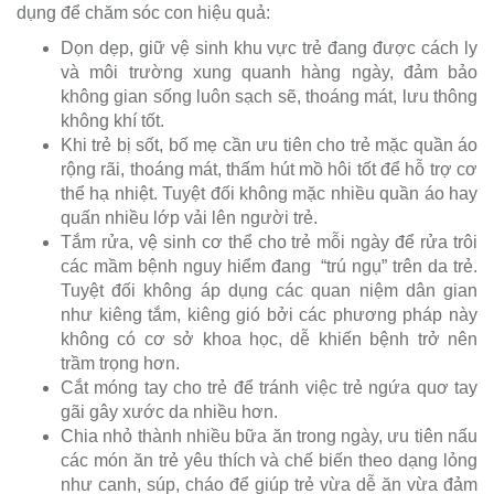
dụng để chăm sóc con hiệu quả:
Dọn dẹp, giữ vệ sinh khu vực trẻ đang được cách ly
và môi trường xung quanh hàng ngày, đảm bảo
không gian sống luôn sạch sẽ, thoáng mát, lưu thông
không khí tốt.
Khi trẻ bị sốt, bố mẹ cần ưu tiên cho trẻ mặc quần áo
rộng rãi, thoáng mát, thấm hút mồ hôi tốt để hỗ trợ cơ
thể hạ nhiệt. Tuyệt đối không mặc nhiều quần áo hay
quấn nhiều lớp vải lên người trẻ.
Tắm rửa, vệ sinh cơ thể cho trẻ mỗi ngày để rửa trôi
các mầm bệnh nguy hiểm đang “trú ngụ” trên da trẻ.
Tuyệt đối không áp dụng các quan niệm dân gian
như kiêng tắm, kiêng gió bởi các phương pháp này
không có cơ sở khoa học, dễ khiến bệnh trở nên
trầm trọng hơn.
Cắt móng tay cho trẻ để tránh việc trẻ ngứa quơ tay
gãi gây xước da nhiều hơn.
Chia nhỏ thành nhiều bữa ăn trong ngày, ưu tiên nấu
các món ăn trẻ yêu thích và chế biến theo dạng lỏng
như canh, súp, cháo để giúp trẻ vừa dễ ăn vừa đảm