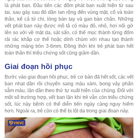
là phát ban. Đầu tiên các đốm phát ban xuất hiện từ sau
tai, sau gáy sau đó dần lan rộng đến vùng mặt, cổ và toàn
thân, kể cả tứ chi, lòng bàn tay và gan bàn chân. Những
vết phát ban này được mô tả có màu đỏ, nhỏ, hơi nổi gờ
lên so với về mặt da, sát sẩn, có thể mọc thành từng đốm
rải rác khắp cơ thể hoặc dính chùm với nhau tạo thành
những mảng tròn 3-6mm. Đồng thời khi trẻ phát ban hết
toàn thân thì triệu chứng sốt cũng giảm dần.
Giai đoạn hồi phục
Bước vào giai đoạn hồi phục, trẻ cơ bản đã hết sốt, các vết
ban nhạt dần rồi chuyển sang màu xám, bong vảy phấn
sẫm màu, lặn dần theo thứ tự xuất hiện của chúng. Đối với
một số trường hợp, vết ban lặn khi trẻ vẫn còn triệu chứng
sốt, lúc này bệnh có thể diễn tiến ngày càng nguy hiểm
hơn. Ngoài ra, trẻ còn có thể bị lột da trong giai đoạn này.