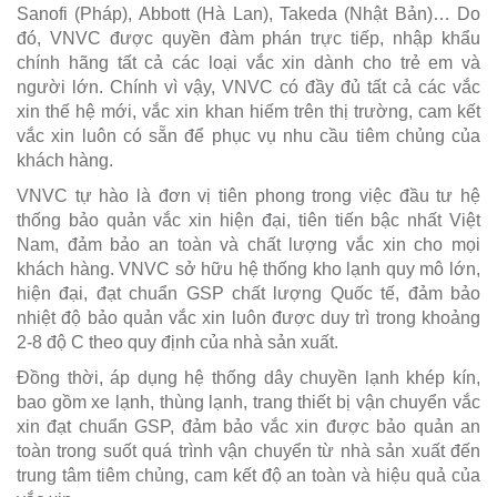
Sanofi (Pháp), Abbott (Hà Lan), Takeda (Nhật Bản)… Do
đó, VNVC được quyền đàm phán trực tiếp, nhập khẩu
chính hãng tất cả các loại vắc xin dành cho trẻ em và
người lớn. Chính vì vậy, VNVC có đầy đủ tất cả các vắc
xin thế hệ mới, vắc xin khan hiếm trên thị trường, cam kết
vắc xin luôn có sẵn để phục vụ nhu cầu tiêm chủng của
khách hàng.
VNVC tự hào là đơn vị tiên phong trong việc đầu tư hệ
thống bảo quản vắc xin hiện đại, tiên tiến bậc nhất Việt
Nam, đảm bảo an toàn và chất lượng vắc xin cho mọi
khách hàng. VNVC sở hữu hệ thống kho lạnh quy mô lớn,
hiện đại, đạt chuẩn GSP chất lượng Quốc tế, đảm bảo
nhiệt độ bảo quản vắc xin luôn được duy trì trong khoảng
2-8 độ C theo quy định của nhà sản xuất.
Đồng thời, áp dụng hệ thống dây chuyền lạnh khép kín,
bao gồm xe lạnh, thùng lạnh, trang thiết bị vận chuyển vắc
xin đạt chuẩn GSP, đảm bảo vắc xin được bảo quản an
toàn trong suốt quá trình vận chuyển từ nhà sản xuất đến
trung tâm tiêm chủng, cam kết độ an toàn và hiệu quả của