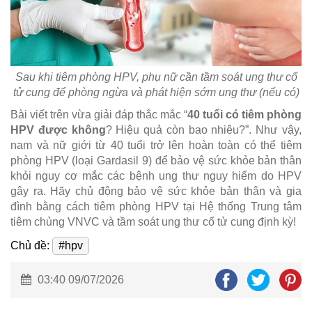
Sau khi tiêm phòng HPV, phụ nữ cần tầm soát ung thư cổ
tử cung để phòng ngừa và phát hiện sớm ung thư (nếu có)
Bài viết trên vừa giải đáp thắc mắc “
40 tuổi có tiêm phòng
HPV được không
? Hiệu quả còn bao nhiêu?”. Như vậy,
nam và nữ giới từ 40 tuổi trở lên hoàn toàn có thể tiêm
phòng HPV (loại Gardasil 9) để bảo vệ sức khỏe bản thân
khỏi nguy cơ mắc các bệnh ung thư nguy hiểm do HPV
gây ra. Hãy chủ động bảo vệ sức khỏe bản thân và gia
đình bằng cách tiêm phòng HPV tại Hệ thống Trung tâm
tiêm chủng VNVC và tầm soát ung thư cổ tử cung định kỳ!
Chủ đề:
#hpv
03:40 09/07/2026