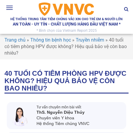
Toggle
navigation
HỆ THỐNG TRUNG TÂM TIÊM CHỦNG VẮC XIN CHO TRẺ EM & NGƯỜI LỚN
AN TOÀN - UY TÍN - CHẤT LƯỢNG HÀNG ĐẦU VIỆT NAM *
* Bình chọn của Vietnam Report 2025
Trang chủ
»
Thông tin bệnh học
»
Truyền nhiễm
»
40 tuổi
có tiêm phòng HPV được không? Hiệu quả bảo vệ còn bao
nhiêu?
40 TUỔI CÓ TIÊM PHÒNG HPV ĐƯỢC
KHÔNG? HIỆU QUẢ BẢO VỆ CÒN
BAO NHIÊU?
Tư vấn chuyên môn bài viết
ThS. Nguyễn Diệu Thúy
Chuyên viên Y khoa
Hệ thống Tiêm chủng VNVC