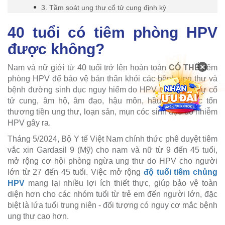
3. Tầm soát ung thư cổ tử cung định kỳ
40 tuổi có tiêm phòng HPV
được không?
×
Nam và nữ giới từ 40 tuổi trở lên hoàn toàn
CÓ THỂ
tiêm
phòng HPV để bảo vệ bản thân khỏi các bệnh ung thư và
bệnh đường sinh dục nguy hiểm do HPV như: ung thư cổ
tử cung, âm hộ, âm đạo, hậu môn, hầu họng, các tổn
thương tiền ung thư, loạn sản, mụn cóc sinh dục do nhiễm
HPV gây ra.
Tháng 5/2024, Bộ Y tế Việt Nam chính thức phê duyệt tiêm
vắc xin Gardasil 9 (Mỹ) cho nam và nữ từ 9 đến 45 tuổi,
mở rộng cơ hội phòng ngừa ung thư do HPV cho người
lớn từ 27 đến 45 tuổi. Việc mở rộng
độ tuổi tiêm chủng
HPV
mang lại nhiều lợi ích thiết thực, giúp bảo vệ toàn
diện hơn cho các nhóm tuổi từ trẻ em đến người lớn, đặc
biệt là lứa tuổi trung niên - đối tượng có nguy cơ mắc bệnh
ung thư cao hơn.