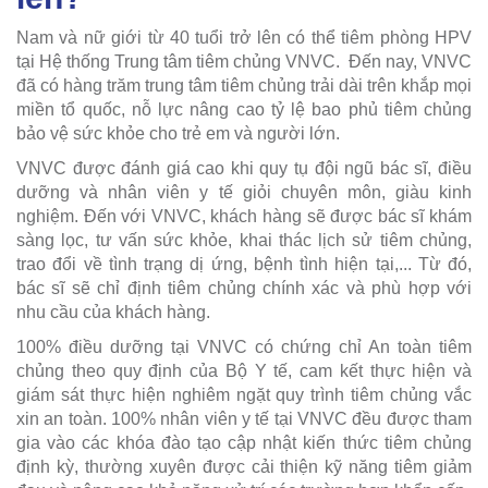
Nam và nữ giới từ 40 tuổi trở lên có thể tiêm phòng HPV
tại Hệ thống Trung tâm tiêm chủng VNVC. Đến nay, VNVC
đã có hàng trăm trung tâm tiêm chủng trải dài trên khắp mọi
miền tổ quốc, nỗ lực nâng cao tỷ lệ bao phủ tiêm chủng
bảo vệ sức khỏe cho trẻ em và người lớn.
VNVC được đánh giá cao khi quy tụ đội ngũ bác sĩ, điều
dưỡng và nhân viên y tế giỏi chuyên môn, giàu kinh
nghiệm. Đến với VNVC, khách hàng sẽ được bác sĩ khám
sàng lọc, tư vấn sức khỏe, khai thác lịch sử tiêm chủng,
trao đổi về tình trạng dị ứng, bệnh tình hiện tại,... Từ đó,
bác sĩ sẽ chỉ định tiêm chủng chính xác và phù hợp với
nhu cầu của khách hàng.
100% điều dưỡng tại VNVC có chứng chỉ An toàn tiêm
chủng theo quy định của Bộ Y tế, cam kết thực hiện và
giám sát thực hiện nghiêm ngặt quy trình tiêm chủng vắc
xin an toàn. 100% nhân viên y tế tại VNVC đều được tham
gia vào các khóa đào tạo cập nhật kiến thức tiêm chủng
định kỳ, thường xuyên được cải thiện kỹ năng tiêm giảm