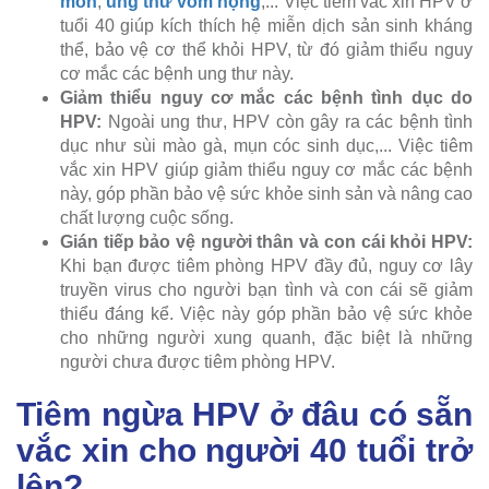
môn
,
ung thư vòm họng
,... Việc tiêm vắc xin HPV ở
tuổi 40 giúp kích thích hệ miễn dịch sản sinh kháng
thể, bảo vệ cơ thể khỏi HPV, từ đó giảm thiểu nguy
cơ mắc các bệnh ung thư này.
Giảm thiểu nguy cơ mắc các bệnh tình dục do
HPV:
Ngoài ung thư, HPV còn gây ra các bệnh tình
dục như sùi mào gà, mụn cóc sinh dục,... Việc tiêm
vắc xin HPV giúp giảm thiểu nguy cơ mắc các bệnh
này, góp phần bảo vệ sức khỏe sinh sản và nâng cao
chất lượng cuộc sống.
Gián tiếp bảo vệ người thân và con cái khỏi HPV:
Khi bạn được tiêm phòng HPV đầy đủ, nguy cơ lây
truyền virus cho người bạn tình và con cái sẽ giảm
thiểu đáng kể. Việc này góp phần bảo vệ sức khỏe
cho những người xung quanh, đặc biệt là những
người chưa được tiêm phòng HPV.
Tiêm ngừa HPV ở đâu có sẵn
vắc xin cho người 40 tuổi trở
lên?