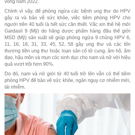
vong năm 2022.
Chính vì vậy, để phòng ngừa các bệnh ung thư do HPV
gây ra và bảo vệ sức khỏe, việc tiêm phòng HPV cho
người trên 40 tuổi là hết sức cần thiết. Vắc xin thế hệ mới
Gardasil 9 (Mỹ) do hãng dược phẩm hàng đầu thế giới
MSD (Mỹ) sản xuất sẽ giúp phòng ngừa 9 chủng HPV 6,
11, 16, 18, 31, 33, 45, 52, 58 gây ung thư và các tổn
thương tiền ung thư hoặc loạn sản cổ tử cung, âm hộ, âm
đạo, hậu môn và mụn cóc sinh dục cho nam và nữ với hiệu
quả vượt trội hơn 90%.
Do đó, nam và nữ giới từ 40 tuổi trở lên vẫn có thể tiêm
phòng HPV để bảo vệ sức khỏe, ngăn nguy cơ nhiễm mới,
tái nhiễm.