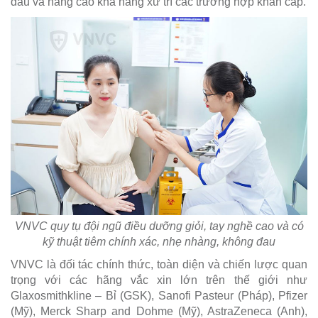
đau và nâng cao khả năng xử trí các trường hợp khẩn cấp.
VNVC quy tụ đội ngũ điều dưỡng giỏi, tay nghề cao và có
kỹ thuật tiêm chính xác, nhẹ nhàng, không đau
VNVC là đối tác chính thức, toàn diện và chiến lược quan
trọng với các hãng vắc xin lớn trên thế giới như
Glaxosmithkline – Bỉ (GSK), Sanofi Pasteur (Pháp), Pfizer
(Mỹ), Merck Sharp and Dohme (Mỹ), AstraZeneca (Anh),