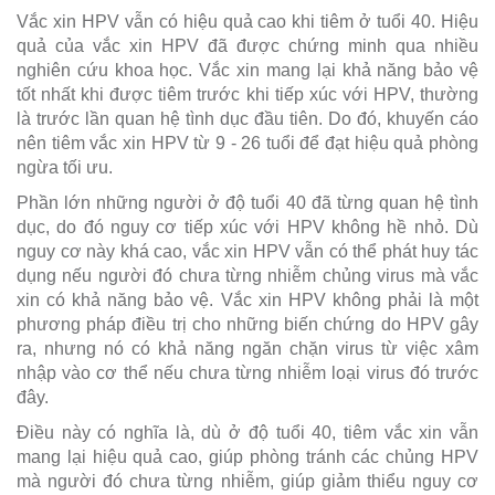
Vắc xin HPV vẫn có hiệu quả cao khi tiêm ở tuổi 40. Hiệu
quả của vắc xin HPV đã được chứng minh qua nhiều
nghiên cứu khoa học. Vắc xin mang lại khả năng bảo vệ
tốt nhất khi được tiêm trước khi tiếp xúc với HPV, thường
là trước lần quan hệ tình dục đầu tiên. Do đó, khuyến cáo
nên tiêm vắc xin HPV từ 9 - 26 tuổi để đạt hiệu quả phòng
ngừa tối ưu.
Phần lớn những người ở độ tuổi 40 đã từng quan hệ tình
dục, do đó nguy cơ tiếp xúc với HPV không hề nhỏ. Dù
nguy cơ này khá cao, vắc xin HPV vẫn có thể phát huy tác
dụng nếu người đó chưa từng nhiễm chủng virus mà vắc
xin có khả năng bảo vệ. Vắc xin HPV không phải là một
phương pháp điều trị cho những biến chứng do HPV gây
ra, nhưng nó có khả năng ngăn chặn virus từ việc xâm
nhập vào cơ thể nếu chưa từng nhiễm loại virus đó trước
đây.
Điều này có nghĩa là, dù ở độ tuổi 40, tiêm vắc xin vẫn
mang lại hiệu quả cao, giúp phòng tránh các chủng HPV
mà người đó chưa từng nhiễm, giúp giảm thiểu nguy cơ