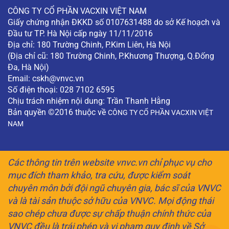
CÔNG TY CỔ PHẦN VACXIN VIỆT NAM
Giấy chứng nhận ĐKKD số 0107631488 do sở Kế hoạch và
Đầu tư TP. Hà Nội cấp ngày 11/11/2016
Địa chỉ: 180 Trường Chinh, P.Kim Liên, Hà Nội
(Địa chỉ cũ: 180 Trường Chinh, P.Khương Thượng, Q.Đống
Đa, Hà Nội)
Email:
cskh@vnvc.vn
Số điện thoại: 028 7102 6595
Chịu trách nhiệm nội dung: Trần Thanh Hằng
Bản quyền ©2016 thuộc về
CÔNG TY CỔ PHẦN VACXIN VIỆT
NAM
Các thông tin trên website vnvc.vn chỉ phục vụ cho
mục đích tham khảo, tra cứu, được kiểm soát
chuyên môn bởi đội ngũ chuyên gia, bác sĩ của VNVC
và là tài sản thuộc sở hữu của VNVC. Mọi động thái
sao chép chưa được sự chấp thuận chính thức của
VNVC đều là trái phép và vi phạm quy định về Sở