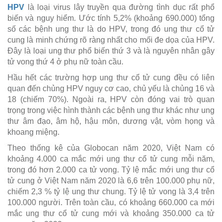
HPV
là loại virus lây truyền qua đường tình dục rất phổ
biến và nguy hiểm. Ước tính 5,2% (khoảng 690.000) tổng
số các bệnh ung thư là do HPV, trong đó ung thư cổ tử
cung là minh chứng rõ ràng nhất cho mối đe dọa của HPV.
Đây là loại ung thư phổ biến thứ 3 và là nguyên nhân gây
tử vong thứ 4 ở phụ nữ toàn cầu.
Hầu hết các trường hợp ung thư cổ tử cung đều có liên
quan đến chủng HPV nguy cơ cao, chủ yếu là chủng 16 và
18 (chiếm 70%). Ngoài ra, HPV còn đóng vai trò quan
trọng trong việc hình thành các bệnh ung thư khác như ung
thư âm đạo, âm hộ, hậu môn, dương vật, vòm họng và
khoang miệng.
Theo thống kê của Globocan năm 2020, Việt Nam có
khoảng 4.000 ca mắc mới ung thư cổ tử cung mỗi năm,
trong đó hơn 2.000 ca tử vong. Tỷ lệ mắc mới ung thư cổ
tử cung ở Việt Nam năm 2020 là 6,6 trên 100.000 phụ nữ,
chiếm 2,3 % tỷ lệ ung thư chung. Tỷ lệ tử vong là 3,4 trên
100.000 người. Trên toàn cầu, có khoảng 660.000 ca mới
mắc ung thư cổ tử cung mới và khoảng 350.000 ca tử