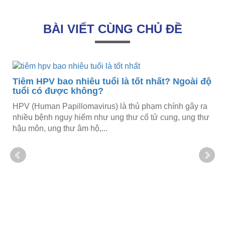
BÀI VIẾT CÙNG CHỦ ĐỀ
ộ
Dấu hiệu bệnh sởi ở trẻ dưới 1 tuổi cùng cách
điều trị và chăm sóc
Sởi là bệnh truyền nhiễm cấp tính do virus sởi (Polinosa
morbillarum) gây ra, lây lan nhanh qua đường hô hấp,
có thể dẫn đến nhiều biến...