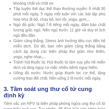
khoáng chất và chất xơ.
Tập luyện thể dục thể thao thường xuyên: Ít nhất 30
phút mỗi ngày, 5 ngày mỗi tuần với các bài tập phù
hợp như đi bộ, chạy bộ, bơi lội, yoga, gym,...
Ngủ đủ giấc: Ngủ 7-8 tiếng mỗi ngày, đảm bảo chất
lượng giấc ngủ. Nên ngủ trước 11 giờ và duy trì lịch
ngủ đều đặn.
Giảm căng thẳng: Stress ảnh hưởng tiêu cực đến hệ
miễn dịch. Do đó, bạn nên giảm căng thẳng bằng
cách áp dụng các biện pháp thư giãn như thiền,
yoga, nghe nhạc,...
Tránh hút thuốc lá: Hút thuốc lá làm suy yếu hệ miễn
dịch và tăng nguy cơ mắc nhiều bệnh nguy hiểm.
Uống đủ nước: Nước giúp thanh lọc cơ thể, tăng
cường trao đổi chất. Nên uống 2 lít nước mỗi ngày.
3. Tầm soát ung thư cổ tử cung
định kỳ
Tiêm vắc xin HPV là biện pháp phòng ngừa ung thư cổ tử
cung hiệu quả cao. Tuy nhiên, để đảm bảo sức khỏe toàn