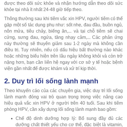
được theo dõi sức khỏe và nhận hướng dẫn theo dõi sức
khỏe tại nhà ít nhất 24-48 giờ tiếp theo.
Thông thường sau khi tiêm vắc xin HPV, người tiêm có thể
gặp một số tác dụng phụ như: sốt nhẹ, đau đầu, buồn ngủ,
nôn mửa, tiêu chảy, biếng ăn,... và tại chỗ tiêm sẽ chai
cứng, sưng đau, ngứa, tăng nhạy cảm,... Các phản ứng
này thường sẽ thuyên giảm sau 1-2 ngày mà không cần
điều trị. Tuy nhiên, nếu có dấu hiệu bất thường nào khác
hoặc những biểu hiện trên lâu ngày không khỏi và còn trở
nặng hơn, bạn cần liên hệ ngay với cơ sở y tế hoặc bệnh
viện gần nhất để được khám và xử trí kịp thời.
2. Duy trì lối sống lành mạnh
Theo khuyến cáo của các chuyên gia, việc duy trì lối sống
lành mạnh đóng vai trò quan trọng trong việc nâng cao
hiệu quả vắc xin HPV ở người trên 40 tuổi. Sau khi tiêm
phòng HPV, cần xây dựng lối sống lành mạnh bao gồm:
Chế độ dinh dưỡng hợp lý: Bổ sung đầy đủ các
dưỡng chất thiết yếu cho cơ thể, đặc biệt là vitamin,