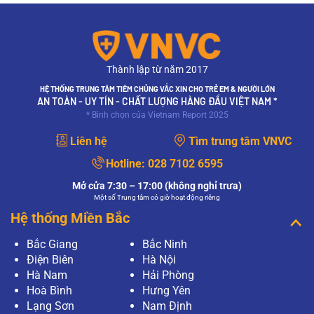
Thành lập từ năm 2017
HỆ THỐNG TRUNG TÂM TIÊM CHỦNG VẮC XIN CHO TRẺ EM & NGƯỜI LỚN
AN TOÀN - UY TÍN - CHẤT LƯỢNG HÀNG ĐẦU VIỆT NAM *
* Bình chọn của Vietnam Report 2025
Liên hệ
Tìm trung tâm VNVC
Hotline:
028 7102 6595
Mở cửa 7:30 – 17:00 (không nghỉ trưa)
Một số Trung tâm có giờ hoạt động riêng
Hệ thống Miền Bắc
Bắc Giang
Bắc Ninh
Điện Biên
Hà Nội
Hà Nam
Hải Phòng
Hoà Bình
Hưng Yên
Lạng Sơn
Nam Định