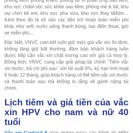
phòng tiêm, phòng khám, phòng xử trí phản ứng sau tiêm,
khu vực chăm sóc sức khỏe sau tiêm, phòng mẹ & bé, khu
vui chơi trẻ em, khu vực pha sữa, khu vực thay tã/bỉm…
Kèm theo đó là vô vàn các tiện ích hoàn toàn miễn phí
khác như wifi, nước uống thanh trùng, sạc điện thoại, gửi
xe miễn phí,...
Đặc biệt, VNVC cam kết luôn giữ mức giá vắc xin ổn định,
không tăng giá bất thường, đảm bảo khách hàng luôn
được tiếp cận vắc xin chất lượng cao với giá cả hợp lý.
Đồng thời, VNVC cung cấp giải pháp tài chính "Tiêm vắc
xin trước, trả chi phí sau" với lãi suất 0%, kỳ hạn linh hoạt
6 hoặc 12 tháng, giúp khách hàng có thể tiêm vắc xin trước
và thanh toán sau mà không lo lắng về gánh nặng tài
chính.
Lịch tiêm và giá tiền của vắc
xin HPV cho nam và nữ 40
tuổi
Vắc xin Gardasil 9
giúp phòng ngừa các bệnh do HPV