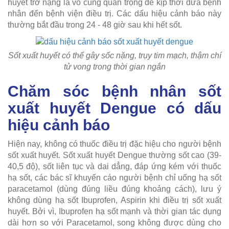
huyết trở nặng là vô cùng quan trọng để kịp thời đưa bệnh
nhân đến bệnh viện điều trị. Các dấu hiệu cảnh báo này
thường bắt đầu trong 24 - 48 giờ sau khi hết sốt.
Sốt xuất huyết có thể gây sốc nặng, trụy tim mạch, thậm chí
tử vong trong thời gian ngắn
Chăm sóc bệnh nhân sốt
xuất huyết Dengue có dấu
hiệu cảnh báo
Hiện nay, không có thuốc điều trị đặc hiệu cho người bệnh
sốt xuất huyết. Sốt xuất huyết Dengue thường sốt cao (39-
40,5 độ), sốt liên tục và dai dẳng, đáp ứng kém với thuốc
hạ sốt, các bác sĩ khuyến cáo người bệnh chỉ uống hạ sốt
paracetamol (dùng đúng liều đúng khoảng cách), lưu ý
không dùng hạ sốt Ibuprofen, Aspirin khi điều trị sốt xuất
huyết. Bởi vì, Ibuprofen hạ sốt mạnh và thời gian tác dụng
dài hơn so với Paracetamol, song không được dùng cho