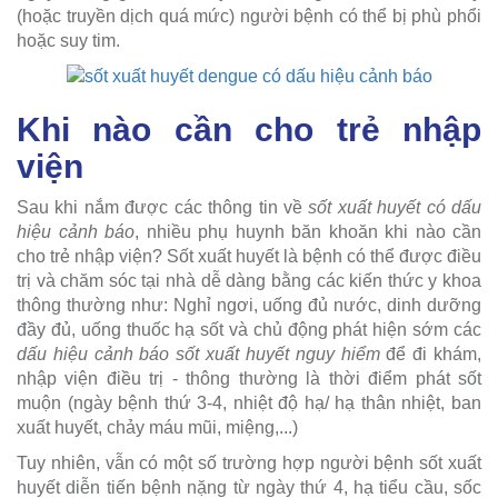
(hoặc truyền dịch quá mức) người bệnh có thể bị phù phổi
hoặc suy tim.
Khi nào cần cho trẻ nhập
viện
Sau khi nắm được các thông tin về
sốt xuất huyết có dấu
hiệu cảnh báo
, nhiều phụ huynh băn khoăn khi nào cần
cho trẻ nhập viện? Sốt xuất huyết là bệnh có thể được điều
trị và chăm sóc tại nhà dễ dàng bằng các kiến thức y khoa
thông thường như: Nghỉ ngơi, uống đủ nước, dinh dưỡng
đầy đủ, uống thuốc hạ sốt và chủ động phát hiện sớm các
dấu hiệu cảnh báo sốt xuất huyết nguy hiểm
để đi khám,
nhập viện điều trị - thông thường là thời điểm phát sốt
muộn (ngày bệnh thứ 3-4, nhiệt độ hạ/ hạ thân nhiệt, ban
xuất huyết, chảy máu mũi, miệng,...)
Tuy nhiên, vẫn có một số trường hợp người bệnh sốt xuất
huyết diễn tiến bệnh nặng từ ngày thứ 4, hạ tiểu cầu, sốc