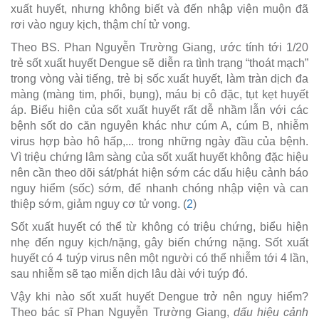
xuất huyết, nhưng không biết và đến nhập viện muộn đã
rơi vào nguy kịch, thậm chí tử vong.
Theo BS. Phan Nguyễn Trường Giang, ước tính tới 1/20
trẻ sốt xuất huyết Dengue sẽ diễn ra tình trạng “thoát mạch”
trong vòng vài tiếng, trẻ bị sốc xuất huyết, làm tràn dịch đa
màng (màng tim, phổi, bụng), máu bị cô đặc, tụt kẹt huyết
áp. Biểu hiện của sốt xuất huyết rất dễ nhầm lẫn với các
bệnh sốt do căn nguyên khác như cúm A, cúm B, nhiễm
virus hợp bào hô hấp,... trong những ngày đầu của bệnh.
Vì triệu chứng lâm sàng của sốt xuất huyết không đặc hiệu
nên cần theo dõi sát/phát hiện sớm các dấu hiệu cảnh báo
nguy hiểm (sốc) sớm, để nhanh chóng nhập viện và can
thiệp sớm, giảm nguy cơ tử vong. (
2
)
Sốt xuất huyết có thể từ không có triệu chứng, biểu hiện
nhẹ đến nguy kịch/nặng, gây biến chứng nặng. Sốt xuất
huyết có 4 tuýp virus nên một người có thể nhiễm tới 4 lần,
sau nhiễm sẽ tạo miễn dịch lâu dài với tuýp đó.
Vậy khi nào sốt xuất huyết Dengue trở nên nguy hiểm?
Theo bác sĩ Phan Nguyễn Trường Giang,
dấu hiệu cảnh