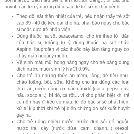
dõi nhiệt độ, dấu hiệu bệnh, ăn thức ăn loãng… thì các phụ
huynh cần lưu ý những điều sau để trẻ sớm khỏi bệnh:
Theo dõi sát thân nhiệt của trẻ, nếu nhận thấy trẻ sốt
cao 39 - 40 độ kéo dài khó hạ, phải báo ngay cho bác
sĩ hoặc đưa trẻ nhập viện.
Dùng thuốc hạ sốt paracetamol cho trẻ theo lời dặn
của bác sĩ, không tự ý dùng thuốc hạ sốt chứa
Aspirin, Ibuprofen vì các thuốc này làm tăng nguy cơ
chảy máu ngoài ý muốn.
Vệ sinh mắt, mũi họng hàng ngày cho trẻ bằng dung
dịch nước muối sinh lý NaCl 0,9%.
Cho trẻ ăn những thức ăn mềm, lỏng, dễ tiêu như:
cháo loãng, bột, sữa. Không cho trẻ dùng các loại
thức ăn, nước uống có màu nâu/đỏ (coca, pepsi, dưa
hấu, socola...), bí đỏ, cà rốt… vì khó phân biệt khi trẻ
có nôn hay đi tiểu có máu, từ đó bác sĩ sẽ phát hiện,
xử trí kịp thời khi trẻ bị biến chứng do sốt xuất huyết
gây ra.
Cho trẻ uống nhiều nước: nước đun sôi để nguội,
nước trái cây (nước dừa, cam, chanh...) oresol,