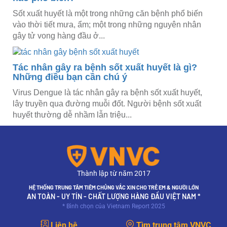
Sốt xuất huyết là một trong những căn bệnh phổ biến
vào thời tiết mưa, ẩm; một trong những nguyên nhân
gây tử vong hàng đầu ở...
Tác nhân gây ra bệnh sốt xuất huyết là gì?
Những điều bạn cần chú ý
Virus Dengue là tác nhân gây ra bệnh sốt xuất huyết,
lây truyền qua đường muỗi đốt. Người bệnh sốt xuất
huyết thường dễ nhầm lẫn triệu...
Thành lập từ năm 2017
HỆ THỐNG TRUNG TÂM TIÊM CHỦNG VẮC XIN CHO TRẺ EM & NGƯỜI LỚN
AN TOÀN - UY TÍN - CHẤT LƯỢNG HÀNG ĐẦU VIỆT NAM *
* Bình chọn của Vietnam Report 2025
Liên hệ
Tìm trung tâm VNVC