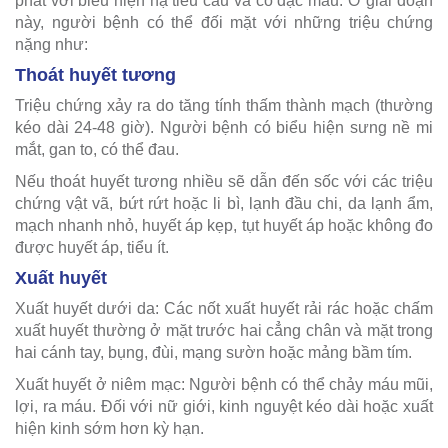
phát với biểu hiện hạ tiểu cầu và cô đặc máu. Ở giai đoạn
này, người bệnh có thể đối mặt với những triệu chứng
nặng như:
Thoát huyết tương
Triệu chứng xảy ra do tăng tính thấm thành mạch (thường
kéo dài 24-48 giờ). Người bệnh có biểu hiện sưng nề mi
mắt, gan to, có thể đau.
Nếu thoát huyết tương nhiều sẽ dẫn đến sốc với các triệu
chứng vật vã, bứt rứt hoặc li bì, lạnh đầu chi, da lạnh ẩm,
mạch nhanh nhỏ, huyết áp kẹp, tụt huyết áp hoặc không đo
được huyết áp, tiểu ít.
Xuất huyết
Xuất huyết dưới da: Các nốt xuất huyết rải rác hoặc chấm
xuất huyết thường ở mặt trước hai cẳng chân và mặt trong
hai cánh tay, bụng, đùi, mạng sườn hoặc mảng bầm tím.
Xuất huyết ở niêm mạc: Người bệnh có thể chảy máu mũi,
lợi, ra máu. Đối với nữ giới, kinh nguyệt kéo dài hoặc xuất
hiện kinh sớm hơn kỳ hạn.