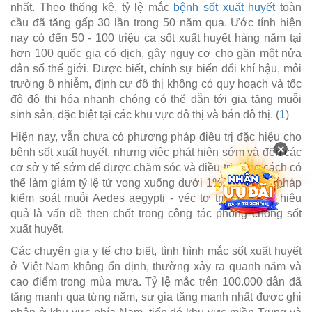
nhất. Theo thống kê, tỷ lệ mắc
bệnh sốt xuất huyết
toàn
cầu đã tăng gấp 30 lần trong 50 năm qua. Ước tính hiện
nay có đến 50 - 100 triệu ca sốt xuất huyết hàng năm tại
hơn 100 quốc gia có dịch, gây nguy cơ cho gần một nửa
dân số thế giới. Được biết, chính sự biến đổi khí hậu, môi
trường ô nhiễm, định cư đô thị không có quy hoạch và tốc
độ đô thị hóa nhanh chóng có thể dẫn tới gia tăng muỗi
sinh sản, đặc biệt tại các khu vực đô thị và bán đô thị. (
1
)
Hiện nay, vẫn chưa có phương pháp điều trị đặc hiệu cho
×
bệnh sốt xuất huyết, nhưng việc phát hiện sớm và đến các
cơ sở y tế sớm để được chăm sóc và điều trị đúng cách có
thể làm giảm tỷ lệ tử vong xuống dưới 1%. Các biện pháp
kiểm soát muỗi Aedes aegypti - véc tơ truyền bệnh hiệu
quả là vấn đề then chốt trong công tác phòng chống sốt
xuất huyết.
Các chuyên gia y tế cho biết, tình hình mắc sốt xuất huyết
ở Việt Nam không ổn định, thường xảy ra quanh năm và
cao điểm trong mùa mưa. Tỷ lệ mắc trên 100.000 dân đã
tăng mạnh qua từng năm, sự gia tăng mạnh nhất được ghi