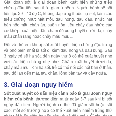
Giai đoạn sốt là giai đoạn bệnh xuất hiện những triệu
chứng đầu tiên sau thời gian ủ bệnh. Người bệnh sẽ sốt
liên tục 39 - 40 độ C, không đáp ứng thuốc hạ sốt, kèm các
triệu chứng như: Mệt mỏi, đau họng, đau đầu, nhức hai
bên hốc mắt, chán ăn, buồn nôn, tiêu chảy đau nhức các
cơ khớp, xuất hiện dấu chấm đỏ xung huyết dưới da, chảy
máu chân răng hoặc chảy máu mũi, ...
Đối với trẻ em khi bị sốt xuất huyết, triệu chứng đặc trưng
và phổ biến nhất là sốt đi kèm đau họng và đau bụng. Sau
3 ngày trẻ sẽ hạ sốt, đến ngày thứ 8 có thể xuất huyết nhẹ
với các triệu chứng nhẹ như: Chấm xuất huyết dưới da,
chảy máu mũi. Khi hạ sốt, trẻ có thể nổi các nốt ban ở thân,
sau đó lan đến mặt, tay, chân, lòng bàn tay và gây ngứa.
3. Giai đoạn nguy hiểm
Sốt xuất huyết có dấu hiệu cảnh báo là giai đoạn nguy
hiểm của bệnh
, thường diễn ra từ ngày 3-7 sau khi bị sốt
ngày đầu tiên. Người bệnh có thể đã giảm sốt hoặc sốt
cao, một số trường hợp có thể xuất hiện nhiễm trùng thứ