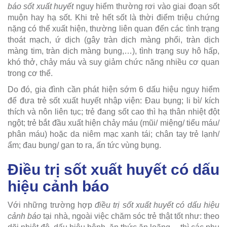
báo sốt xuất huyết
nguy hiểm thường rơi vào giai đoạn sốt
muộn hay hạ sốt. Khi trẻ hết sốt là thời điểm triệu chứng
nặng có thể xuất hiện, thường liên quan đến các tình trạng
thoát mạch, ứ dịch (gây tràn dịch màng phổi, tràn dịch
màng tim, tràn dịch màng bụng,…), tình trạng suy hô hấp,
khó thở, chảy máu và suy giảm chức năng nhiều cơ quan
trong cơ thể.
Do đó, gia đình cần phát hiện sớm 6 dấu hiệu nguy hiểm
để đưa trẻ sốt xuất huyết nhập viện: Đau bụng; li bì/ kích
thích và nôn liên tục; trẻ đang sốt cao thì hạ thân nhiệt đột
ngột; trẻ bắt đầu xuất hiện chảy máu (mũi/ miệng/ tiểu máu/
phân máu) hoặc da niêm mạc xanh tái; chân tay trẻ lạnh/
ẩm; đau bụng/ gan to ra, ấn tức vùng bụng.
Điều trị sốt xuất huyết có dấu
hiệu cảnh báo
Với những trường hợp
điều trị sốt xuất huyết có dấu hiệu
cảnh báo
tại nhà, ngoài việc chăm sóc trẻ thật tốt như: theo