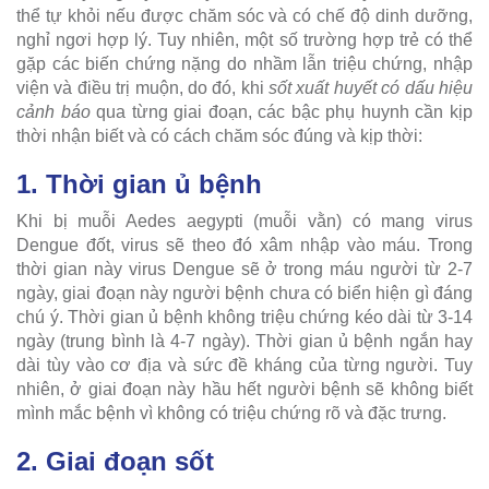
thể tự khỏi nếu được chăm sóc và có chế độ dinh dưỡng,
nghỉ ngơi hợp lý. Tuy nhiên, một số trường hợp trẻ có thể
gặp các biến chứng nặng do nhầm lẫn triệu chứng, nhập
viện và điều trị muộn, do đó, khi
sốt xuất huyết có dấu hiệu
cảnh báo
qua từng giai đoạn, các bậc phụ huynh cần kịp
thời nhận biết và có cách chăm sóc đúng và kịp thời:
1. Thời gian ủ bệnh
Khi bị muỗi Aedes aegypti (muỗi vằn) có mang virus
Dengue đốt, virus sẽ theo đó xâm nhập vào máu. Trong
thời gian này virus Dengue sẽ ở trong máu người từ 2-7
ngày, giai đoạn này người bệnh chưa có biển hiện gì đáng
chú ý. Thời gian ủ bệnh không triệu chứng kéo dài từ 3-14
ngày (trung bình là 4-7 ngày). Thời gian ủ bệnh ngắn hay
dài tùy vào cơ địa và sức đề kháng của từng người. Tuy
nhiên, ở giai đoạn này hầu hết người bệnh sẽ không biết
mình mắc bệnh vì không có triệu chứng rõ và đặc trưng.
2. Giai đoạn sốt