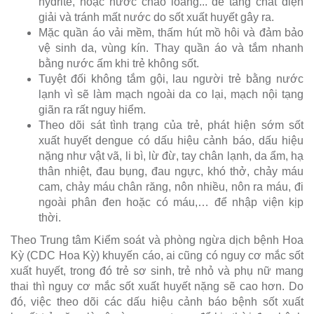
hydrite, hoặc nước cháo loãng... để tăng chất điện
giải và tránh mất nước do sốt xuất huyết gây ra.
Mặc quần áo vải mềm, thấm hút mồ hôi và đảm bảo
vệ sinh da, vùng kín. Thay quần áo và tắm nhanh
bằng nước ấm khi trẻ không sốt.
Tuyệt đối không tắm gội, lau người trẻ bằng nước
lạnh vì sẽ làm mạch ngoài da co lại, mạch nội tạng
giãn ra rất nguy hiểm.
Theo dõi sát tình trạng của trẻ, phát hiện sớm sốt
xuất huyết dengue có dấu hiệu cảnh báo, dấu hiệu
nặng như vật vã, li bì, lừ đừ, tay chân lạnh, da ẩm, hạ
thân nhiệt, đau bụng, đau ngực, khó thở, chảy máu
cam, chảy máu chân răng, nôn nhiều, nôn ra máu, đi
ngoài phân đen hoặc có máu,… để nhập viện kịp
thời.
Theo Trung tâm Kiểm soát và phòng ngừa dịch bệnh Hoa
Kỳ (CDC Hoa Kỳ) khuyến cáo, ai cũng có nguy cơ mắc sốt
xuất huyết, trong đó trẻ sơ sinh, trẻ nhỏ và phụ nữ mang
thai thì nguy cơ mắc sốt xuất huyết nặng sẽ cao hơn. Do
đó, việc theo dõi các dấu hiệu cảnh báo bệnh sốt xuất