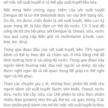
trẻ mắc sốt xuất huyết vì có thể gây xuất huyết tiêu hóa.
Một trong biến chứng nguy hiểm của sốt xuất huyết
Dengue đó là cơ thể thiếu/mất dịch, rơi vào tình trạng sốc.
Do đó, khi được chẩn đoán là sốt xuất huyết, điều cực kỳ
quan trọng đó là bảo đảm cơ thể đủ nước. Có 3 loại đồ
uống rất tốt cho hồi phục sốt Dengue là: Oresol, sữa, nước
hoa quả cung cấp điện giải và multivitamin (chuối, cam,
kiwi, bơ, dừa).
Trong giai đoạn đầu của sốt xuất huyết, trên 70% người
bệnh có thể tự theo dõi và chăm sóc ở nhà bằng chế độ
dinh dưỡng hợp lý và uống đủ nước. Trong giai đoạn này
người bệnh thường mệt, đau mỏi người và khớp, do vậy
được nghỉ ngơi đủ là rất quan trọng để giúp cơ thể nghỉ
ngơi và hồi phục.
Theo các chuyên gia y tế, những thực phẩm tốt nhất cho
người bệnh sốt xuất huyết: Nước tinh khiết, Oresol, nước
dừa, nước trái cây; sữa, các chế phẩm từ sữa; thực phẩm
nhiều đạm (protein) như thịt gà, thịt bò, cá; gan; trứng. Các
thực phẩm phải tránh cho trẻ khi mắc sốt xuất huyết là thực