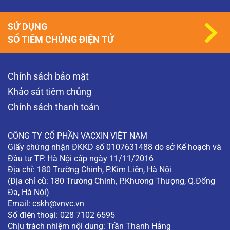
SỬ DỤNG
SỔ TIÊM CHỦNG ĐIỆN TỬ
Chính sách bảo mật
Khảo sát tiêm chủng
Chính sách thanh toán
CÔNG TY CỔ PHẦN VACXIN VIỆT NAM
Giấy chứng nhận ĐKKD số 0107631488 do sở Kế hoạch và
Đầu tư TP. Hà Nội cấp ngày 11/11/2016
Địa chỉ: 180 Trường Chinh, P.Kim Liên, Hà Nội
(Địa chỉ cũ: 180 Trường Chinh, P.Khương Thượng, Q.Đống
Đa, Hà Nội)
Email:
cskh@vnvc.vn
Số điện thoại: 028 7102 6595
Chịu trách nhiệm nội dung: Trần Thanh Hằng