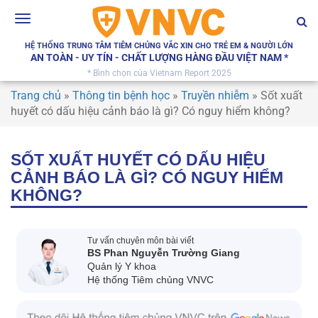
Toggle
navigation
HỆ THỐNG TRUNG TÂM TIÊM CHỦNG VẮC XIN CHO TRẺ EM & NGƯỜI LỚN
AN TOÀN - UY TÍN - CHẤT LƯỢNG HÀNG ĐẦU VIỆT NAM *
* Bình chọn của Vietnam Report 2025
Trang chủ
»
Thông tin bệnh học
»
Truyền nhiễm
»
Sốt xuất
huyết có dấu hiệu cảnh báo là gì? Có nguy hiểm không?
SỐT XUẤT HUYẾT CÓ DẤU HIỆU
CẢNH BÁO LÀ GÌ? CÓ NGUY HIỂM
KHÔNG?
Tư vấn chuyên môn bài viết
BS Phan Nguyễn Trường Giang
Quản lý Y khoa
Hệ thống Tiêm chủng VNVC