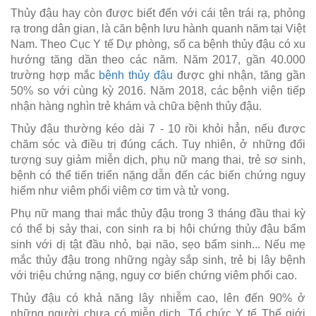
Thủy đậu hay còn được biết đến với cái tên trái rạ, phỏng
rạ trong dân gian, là căn bệnh lưu hành quanh năm tại Việt
Nam. Theo Cục Y tế Dự phòng, số ca bệnh thủy đậu có xu
hướng tăng dần theo các năm. Năm 2017, gần 40.000
trường hợp mắc
bệnh thủy đậu
được ghi nhận, tăng gần
50% so với cùng kỳ 2016. Năm 2018, các bệnh viện tiếp
nhận hàng nghìn trẻ khám và chữa bệnh thủy đậu.
Thủy đậu thường kéo dài 7 - 10 rồi khỏi hẳn, nếu được
chăm sóc và điều trị đúng cách. Tuy nhiên, ở những đối
tượng suy giảm miễn dịch, phụ nữ mang thai, trẻ sơ sinh,
bệnh có thể tiến triển nặng dẫn đến các biến chứng nguy
hiểm như viêm phổi viêm cơ tim và tử vong.
Phụ nữ mang thai mắc thủy đậu trong 3 tháng đầu thai kỳ
có thể bị sảy thai, con sinh ra bị hội chứng thủy đậu bẩm
sinh với dị tật đầu nhỏ, bại não, sẹo bẩm sinh... Nếu mẹ
mắc thủy đậu trong những ngày sắp sinh, trẻ bị lây bệnh
với triệu chứng nặng, nguy cơ biến chứng viêm phổi cao.
Thủy đậu có khả năng lây nhiễm cao, lên đến 90% ở
những người chưa có miễn dịch. Tổ chức Y tế Thế giới