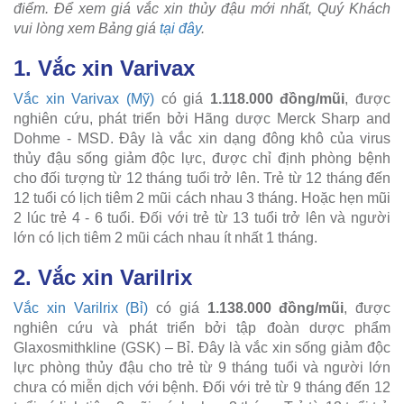
điểm. Để xem giá vắc xin thủy đậu mới nhất, Quý Khách
vui lòng xem Bảng giá
tại đây
.
1. Vắc xin Varivax
Vắc xin Varivax (Mỹ)
có giá
1.118.000
đồng/mũi
, được
nghiên cứu, phát triển bởi Hãng dược Merck Sharp and
Dohme - MSD. Đây là vắc xin dạng đông khô của virus
thủy đậu sống giảm độc lực, được chỉ định phòng bệnh
cho đối tượng từ 12 tháng tuổi trở lên. Trẻ từ 12 tháng đến
12 tuổi có lịch tiêm 2 mũi cách nhau 3 tháng. Hoặc hẹn mũi
2 lúc trẻ 4 - 6 tuổi. Đối với trẻ từ 13 tuổi trở lên và người
lớn có lịch tiêm 2 mũi cách nhau ít nhất 1 tháng.
2. Vắc xin Varilrix
Vắc xin Varilrix (Bỉ)
có giá
1.138.000
đồng/mũi
, được
nghiên cứu và phát triển bởi tập đoàn dược phẩm
Glaxosmithkline (GSK) – Bỉ. Đây là vắc xin sống giảm độc
lực phòng thủy đậu cho trẻ từ 9 tháng tuổi và người lớn
chưa có miễn dịch với bệnh. Đối với trẻ từ 9 tháng đến 12