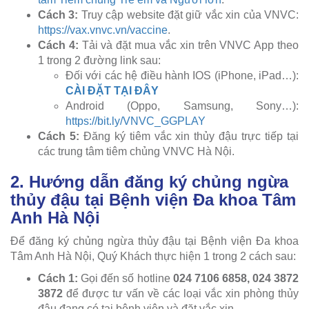
Cách 3:
Truy cập website đặt giữ vắc xin của VNVC:
https://vax.vnvc.vn/vaccine
.
Cách 4:
Tải và đặt mua vắc xin trên VNVC App theo
1 trong 2 đường link sau:
Đối với các hệ điều hành IOS (iPhone, iPad…):
CÀI ĐẶT TẠI ĐÂY
Android (Oppo, Samsung, Sony…):
https://bit.ly/VNVC_GGPLAY
Cách 5:
Đăng ký tiêm vắc xin thủy đậu trực tiếp tại
các trung tâm tiêm chủng VNVC Hà Nội.
2. Hướng dẫn đăng ký chủng ngừa
thủy đậu tại Bệnh viện Đa khoa Tâm
Anh Hà Nội
Để đăng ký chủng ngừa thủy đậu tại Bệnh viện Đa khoa
Tâm Anh Hà Nội, Quý Khách thực hiện 1 trong 2 cách sau:
Cách 1:
Gọi đến số hotline
024 7106 6858, 024 3872
3872
để được tư vấn về các loại vắc xin phòng thủy
đậu đang có tại bệnh viện và đặt vắc xin.