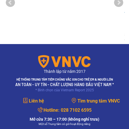
Tiêm phòng sốt xuất huyết ở Bình Định ở đâu
uy tín? Giá bao nhiêu?
Khí hậu biến đổi, tốc độ đô thị hóa nhanh và việc giữ vệ
sinh cơ sở hạ tầng chưa hoàn thiện là những thách
thức khiến...
Thành lập từ năm 2017
HỆ THỐNG TRUNG TÂM TIÊM CHỦNG VẮC XIN CHO TRẺ EM & NGƯỜI LỚN
AN TOÀN - UY TÍN - CHẤT LƯỢNG HÀNG ĐẦU VIỆT NAM *
* Bình chọn của Vietnam Report 2025
Liên hệ
Tìm trung tâm VNVC
Hotline:
028 7102 6595
Mở cửa 7:30 – 17:00 (không nghỉ trưa)
Một số Trung tâm có giờ hoạt động riêng