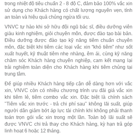
trong nhiệt độ tiêu chuẩn 2 - 8 độ C, đảm bảo 100% vắc xin
sử dụng cho Khách hàng có chất lượng nguyên vẹn, tính
an toàn và hiệu quả chủng ngừa tối ưu.
VNVC tự hào khi sở hữu đội ngũ bác sĩ, điều dưỡng viên
giàu kinh nghiệm, giỏi chuyên môn, được đào tạo bài bản.
Điều dưỡng được đào tạo kỹ năng tiêm chuẩn chuyên
môn, đặc biệt khi tiêm các loại vắc xin “khó tiêm” như sốt
xuất huyết, kỹ thuật tiêm nhẹ nhàng, êm ái, cùng kỹ năng
chăm sóc Khách hàng chuyên nghiệp, cam kết mang lại
trải nghiệm toàn diện cho Khách hàng khi tiêm chủng tại
trung tâm.
Để giúp nhiều Khách hàng tiếp cận dễ dàng hơn với vắc
xin, VNVC còn có nhiều chương trình ưu đãi giá vắc xin
khi tiêm lẻ, tiêm combo vắc xin. Đặc biệt là chính sách
"Tiêm vắc xin trước - trả chi phí sau" không lãi suất, giúp
người dân giảm bớt áp lực tài chính khi không phải thanh
toán trọn gói vắc xin trong một lần. Toàn bộ lãi suất sẽ
được VNVC chi trả thay cho Khách hàng, kỳ hạn trả góp
linh hoạt 6 hoặc 12 tháng.