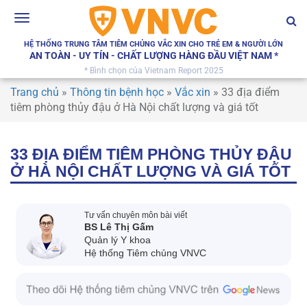
Toggle
navigation
HỆ THỐNG TRUNG TÂM TIÊM CHỦNG VẮC XIN CHO TRẺ EM & NGƯỜI LỚN
AN TOÀN - UY TÍN - CHẤT LƯỢNG HÀNG ĐẦU VIỆT NAM *
* Bình chọn của Vietnam Report 2025
Trang chủ
»
Thông tin bệnh học
»
Vắc xin
»
33 địa điểm
tiêm phòng thủy đậu ở Hà Nội chất lượng và giá tốt
33 ĐỊA ĐIỂM TIÊM PHÒNG THỦY ĐẬU
Ở HÀ NỘI CHẤT LƯỢNG VÀ GIÁ TỐT
Tư vấn chuyên môn bài viết
BS Lê Thị Gấm
Quản lý Y khoa
Hệ thống Tiêm chủng VNVC