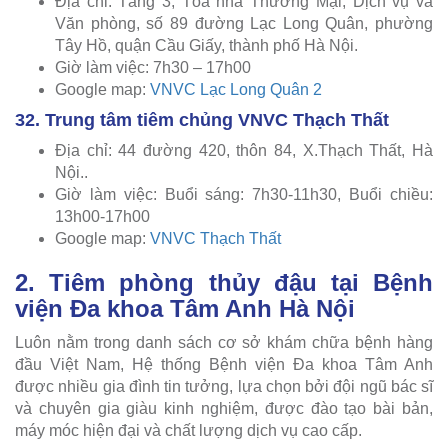
Địa chỉ: Tầng 3, Tòa nhà Thương Mại, Dịch vụ và
Văn phòng, số 89 đường Lạc Long Quân, phường
Tây Hồ, quận Cầu Giấy, thành phố Hà Nội.
Giờ làm việc: 7h30 – 17h00
Google map:
VNVC Lạc Long Quân 2
32. Trung tâm tiêm chủng VNVC Thạch Thất
Địa chỉ: 44 đường 420, thôn 84, X.Thạch Thất, Hà
Nội..
Giờ làm việc: Buổi sáng: 7h30-11h30, Buổi chiều:
13h00-17h00
Google map:
VNVC Thạch Thất
2. Tiêm phòng thủy đậu tại Bệnh
viện Đa khoa Tâm Anh Hà Nội
Luôn nằm trong danh sách cơ sở khám chữa bệnh hàng
đầu Việt Nam, Hệ thống Bệnh viện Đa khoa Tâm Anh
được nhiều gia đình tin tưởng, lựa chọn bởi đội ngũ bác sĩ
và chuyên gia giàu kinh nghiệm, được đào tạo bài bản,
máy móc hiện đại và chất lượng dịch vụ cao cấp.