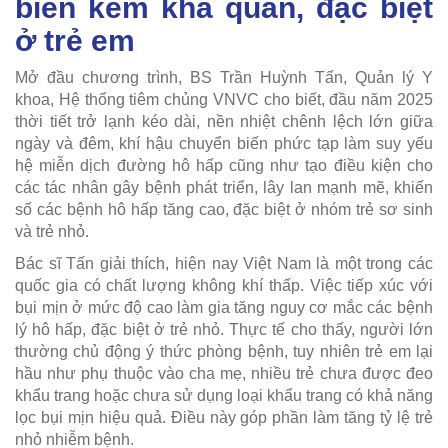
biến kém khả quan, đặc biệt
ở trẻ em
Mở đầu chương trình, BS Trần Huỳnh Tấn, Quản lý Y
khoa, Hệ thống tiêm chủng VNVC cho biết, đầu năm 2025
thời tiết trở lạnh kéo dài, nền nhiệt chênh lệch lớn giữa
ngày và đêm, khí hậu chuyển biến phức tạp làm suy yếu
hệ miễn dịch đường hô hấp cũng như tạo điều kiện cho
các tác nhân gây bệnh phát triển, lây lan mạnh mẽ, khiến
số các bệnh hô hấp tăng cao, đặc biệt ở nhóm trẻ sơ sinh
và trẻ nhỏ.
Bác sĩ Tấn giải thích, hiện nay Việt Nam là một trong các
quốc gia có chất lượng không khí thấp. Việc tiếp xúc với
bụi mịn ở mức độ cao làm gia tăng nguy cơ mắc các bệnh
lý hô hấp, đặc biệt ở trẻ nhỏ. Thực tế cho thấy, người lớn
thường chủ động ý thức phòng bệnh, tuy nhiên trẻ em lại
hầu như phụ thuộc vào cha mẹ, nhiều trẻ chưa được đeo
khẩu trang hoặc chưa sử dụng loại khẩu trang có khả năng
lọc bụi mịn hiệu quả. Điều này góp phần làm tăng tỷ lệ trẻ
nhỏ nhiễm bệnh.