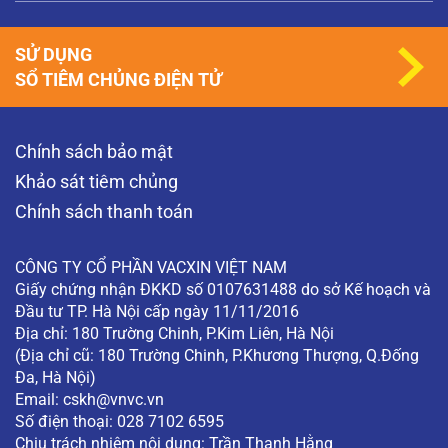
SỬ DỤNG
SỔ TIÊM CHỦNG ĐIỆN TỬ
Chính sách bảo mật
Khảo sát tiêm chủng
Chính sách thanh toán
CÔNG TY CỔ PHẦN VACXIN VIỆT NAM
Giấy chứng nhận ĐKKD số 0107631488 do sở Kế hoạch và
Đầu tư TP. Hà Nội cấp ngày 11/11/2016
Địa chỉ: 180 Trường Chinh, P.Kim Liên, Hà Nội
(Địa chỉ cũ: 180 Trường Chinh, P.Khương Thượng, Q.Đống
Đa, Hà Nội)
Email:
cskh@vnvc.vn
Số điện thoại: 028 7102 6595
Chịu trách nhiệm nội dung: Trần Thanh Hằng