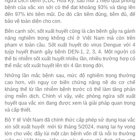
ngừa Dịch bệnh (CDC Hoa Kỳ, sau mũi 1 hiệu quả phòng
bệnh của vắc xin sởi có thể đạt khoảng 93% và tăng lên
đến 97% khi tiêm mũi. Do đó cần tiêm đúng, tiêm đủ, để
bảo vệ toàn diện cho con.
Bên cạnh sởi, sốt xuất huyết cũng là căn bệnh gây ra gánh
nặng nghiêm trọng không chỉ ở Việt Nam mà còn trên
phạm vi toàn cầu. Sốt xuất huyết do virus Dengue với 4
tuýp huyết thanh gây bệnh DEN-1, 2, 3, 4. Một người có
thể bị nhiễm sốt xuất huyết nhiều lần, nhiều trường hợp có
thể mắc sốt xuất huyết lên tới 4 lần trong đời.
Những lần mắc bệnh sau, mức độ nghiêm trọng thường
cao hơn, với nguy cơ biến chứng nặng nề do cơ chế
kháng thể từ lần nhiễm bệnh trước có thể làm tăng phản
ứng miễn dịch. Chính vì vậy, việc phòng ngừa sốt xuất
huyết qua vắc xin đang được xem là giải pháp quan trọng
và cấp thiết.
Bộ Y tế Việt Nam đã chính thức cấp phép sử dụng loại vắc
xin sốt xuất huyết mới từ tháng 5/2024, mang lại hy vọng
lớn cho việc đẩy lùi một căn bệnh vốn dĩ là nỗi lo thường