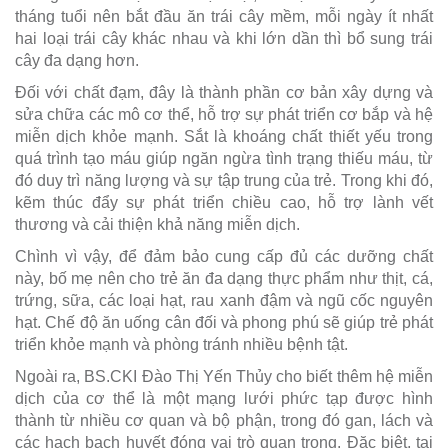
tháng tuổi nên bắt đầu ăn trái cây mềm, mỗi ngày ít nhất
hai loại trái cây khác nhau và khi lớn dần thì bổ sung trái
cây đa dạng hơn.
Đối với chất đạm, đây là thành phần cơ bản xây dựng và
sửa chữa các mô cơ thể, hỗ trợ sự phát triển cơ bắp và hệ
miễn dịch khỏe mạnh. Sắt là khoáng chất thiết yếu trong
quá trình tạo máu giúp ngăn ngừa tình trạng thiếu máu, từ
đó duy trì năng lượng và sự tập trung của trẻ. Trong khi đó,
kẽm thúc đẩy sự phát triển chiều cao, hỗ trợ lành vết
thương và cải thiện khả năng miễn dịch.
Chình vì vậy, để đảm bảo cung cấp đủ các dưỡng chất
này, bố mẹ nên cho trẻ ăn đa dạng thực phẩm như thịt, cá,
trứng, sữa, các loại hạt, rau xanh đậm và ngũ cốc nguyên
hạt. Chế độ ăn uống cân đối và phong phú sẽ giúp trẻ phát
triển khỏe mạnh và phòng tránh nhiều bệnh tật.
Ngoài ra, BS.CKI Đào Thị Yến Thủy cho biết thêm hệ miễn
dịch của cơ thể là một mạng lưới phức tạp được hình
thành từ nhiều cơ quan và bộ phận, trong đó gan, lách và
các hạch bạch huyết đóng vai trò quan trọng. Đặc biệt, tại