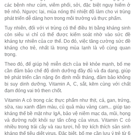
các bệnh như cúm, viêm phổi, sởi, đặc biệt nguy hiểm ở
trẻ nhỏ. Ngược lại, mùa nóng thì nhiệt độ làm cho vi trùng
phát triển dễ dàng hơn trong môi trường và thực phẩm.
Tuy nhiên, đối với vi trùng có thể điều trị bằng kháng sinh
còn siêu vi chỉ có thể được kiểm soát nhờ vào sức đề
kháng tự nhiên của cơ thể. Do đó, việc tăng cường sức đề
kháng cho trẻ, nhất là trong mùa lạnh là vô cùng quan
trọng.
Theo đó, để giúp hệ miễn dịch của trẻ khỏe mạnh, bố mẹ
cần đảm bảo chế độ dinh dưỡng đầy đủ và đa dạng, giúp
trẻ phát triển cân nặng ổn định mỗi tháng, đảm bảo không
bị suy dinh dưỡng. Vitamin A, C, sắt, kẽm cùng với chất
đạm đóng vai trò then chốt.
Vitamin A có trong các thực phẩm như thịt, cá, gan, trứng,
sữa, rau xanh đậm màu, củ quả màu vàng cam... giúp tạo
kháng thể bề mặt như IgA, bảo vệ niêm mạc da, mũi, họng
và đường ruột khỏi sự tấn công của virus. Vitamin C có
nhiều trong trái cây và rau tươi, hỗ trợ kích thích sản sinh
kháng thể tiêu diệt virus. Đặc biệt, bố mẹ cần lưu ý trẻ từ 6