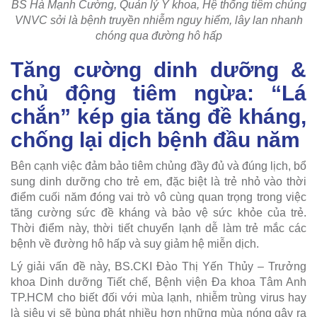
BS Hà Mạnh Cường, Quản lý Y khoa, Hệ thống tiêm chủng
VNVC sởi là bệnh truyền nhiễm nguy hiểm, lây lan nhanh
chóng qua đường hô hấp
Tăng cường dinh dưỡng &
chủ động tiêm ngừa: “Lá
chắn” kép gia tăng đề kháng,
chống lại dịch bệnh đầu năm
Bên cạnh việc đảm bảo tiêm chủng đầy đủ và đúng lịch, bổ
sung dinh dưỡng cho trẻ em, đặc biệt là trẻ nhỏ vào thời
điểm cuối năm đóng vai trò vô cùng quan trọng trong việc
tăng cường sức đề kháng và bảo vệ sức khỏe của trẻ.
Thời điểm này, thời tiết chuyển lạnh dễ làm trẻ mắc các
bệnh về đường hô hấp và suy giảm hệ miễn dịch.
Lý giải vấn đề này, BS.CKI Đào Thị Yến Thủy – Trưởng
khoa Dinh dưỡng Tiết chế, Bệnh viện Đa khoa Tâm Anh
TP.HCM cho biết đối với mùa lạnh, nhiễm trùng virus hay
là siêu vi sẽ bùng phát nhiều hơn những mùa nóng gây ra