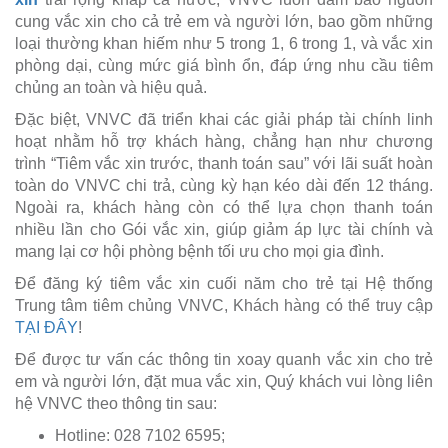
cung vắc xin cho cả trẻ em và người lớn, bao gồm những
loại thường khan hiếm như 5 trong 1, 6 trong 1, và vắc xin
phòng dại, cùng mức giá bình ổn, đáp ứng nhu cầu tiêm
chủng an toàn và hiệu quả.
Đặc biệt, VNVC đã triển khai các giải pháp tài chính linh
hoạt nhằm hỗ trợ khách hàng, chẳng hạn như chương
trình “Tiêm vắc xin trước, thanh toán sau” với lãi suất hoàn
toàn do VNVC chi trả, cùng kỳ hạn kéo dài đến 12 tháng.
Ngoài ra, khách hàng còn có thể lựa chọn thanh toán
nhiều lần cho Gói vắc xin, giúp giảm áp lực tài chính và
mang lại cơ hội phòng bệnh tối ưu cho mọi gia đình.
Để đăng ký tiêm vắc xin cuối năm cho trẻ tại Hệ thống
Trung tâm tiêm chủng VNVC, Khách hàng có thể truy cập
TẠI ĐÂY
!
Để được tư vấn các thông tin xoay quanh vắc xin cho trẻ
em và người lớn, đặt mua vắc xin, Quý khách vui lòng liên
hệ VNVC theo thông tin sau:
Hotline: 028 7102 6595;