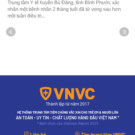
Trung tâm Y tế huyện Bù Đăng, tỉnh Bình Phước xác
nhận một bệnh nhân 2 tháng tuổi đã tử vong sau hơn
một tuần điều trị...
Thành lập từ năm 2017
HỆ THỐNG TRUNG TÂM TIÊM CHỦNG VẮC XIN CHO TRẺ EM & NGƯỜI LỚN
AN TOÀN - UY TÍN - CHẤT LƯỢNG HÀNG ĐẦU VIỆT NAM *
* Bình chọn của Vietnam Report 2025
Liên hệ
Tìm trung tâm VNVC