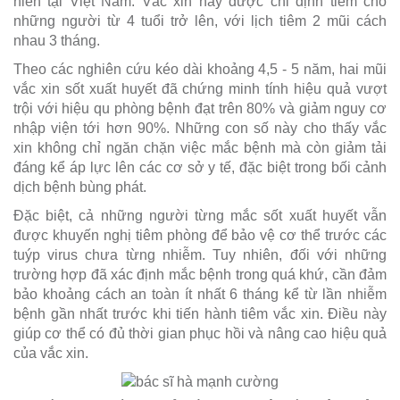
niên tại Việt Nam. Vắc xin này được chỉ định tiêm cho
những người từ 4 tuổi trở lên, với lịch tiêm 2 mũi cách
nhau 3 tháng.
Theo các nghiên cứu kéo dài khoảng 4,5 - 5 năm, hai mũi
vắc xin sốt xuất huyết đã chứng minh tính hiệu quả vượt
trội với hiệu qu phòng bệnh đạt trên 80% và giảm nguy cơ
nhập viện tới hơn 90%. Những con số này cho thấy vắc
xin không chỉ ngăn chặn việc mắc bệnh mà còn giảm tải
đáng kể áp lực lên các cơ sở y tế, đặc biệt trong bối cảnh
dịch bệnh bùng phát.
Đặc biệt, cả những người từng mắc sốt xuất huyết vẫn
được khuyến nghị tiêm phòng để bảo vệ cơ thể trước các
tuýp virus chưa từng nhiễm. Tuy nhiên, đối với những
trường hợp đã xác định mắc bệnh trong quá khứ, cần đảm
bảo khoảng cách an toàn ít nhất 6 tháng kể từ lần nhiễm
bệnh gần nhất trước khi tiến hành tiêm vắc xin. Điều này
giúp cơ thể có đủ thời gian phục hồi và nâng cao hiệu quả
của vắc xin.