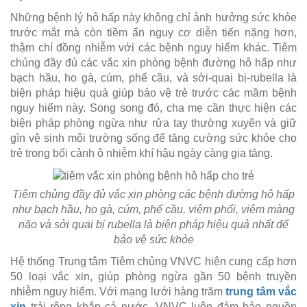
Những bệnh lý hô hấp này không chỉ ảnh hưởng sức khỏe
trước mắt mà còn tiềm ẩn nguy cơ diễn tiến nặng hơn,
thậm chí đồng nhiễm với các bệnh nguy hiểm khác. Tiêm
chủng đầy đủ các vắc xin phòng bệnh đường hô hấp như
bạch hầu, ho gà, cúm, phế cầu, và sởi-quai bị-rubella là
biện pháp hiệu quả giúp bảo vệ trẻ trước các mầm bệnh
nguy hiểm này. Song song đó, cha mẹ cần thực hiện các
biện pháp phòng ngừa như rửa tay thường xuyên và giữ
gìn vệ sinh môi trường sống để tăng cường sức khỏe cho
trẻ trong bối cảnh ô nhiễm khí hậu ngày càng gia tăng.
Tiêm chủng đầy đủ vắc xin phòng các bệnh đường hô hấp
như bạch hầu, ho gà, cúm, phế cầu, viêm phổi, viêm màng
não và sởi quai bị rubella là biện pháp hiệu quả nhất để
bảo vệ sức khỏe
Hệ thống Trung tâm Tiêm chủng VNVC hiện cung cấp hơn
50 loại vắc xin, giúp phòng ngừa gần 50 bệnh truyền
nhiễm nguy hiểm. Với mạng lưới hàng trăm
trung tâm vắc
xin
trải rộng khắp cả nước, VNVC luôn đảm bảo nguồn