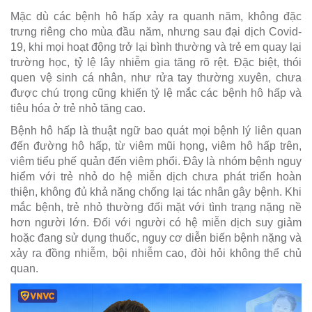
Mặc dù các bệnh hô hấp xảy ra quanh năm, không đặc
trưng riêng cho mùa đầu năm, nhưng sau đại dịch Covid-
19, khi mọi hoạt động trở lại bình thường và trẻ em quay lại
trường học, tỷ lệ lây nhiễm gia tăng rõ rệt. Đặc biệt, thói
quen vệ sinh cá nhân, như rửa tay thường xuyên, chưa
được chú trọng cũng khiến tỷ lệ mắc các bệnh hô hấp và
tiêu hóa ở trẻ nhỏ tăng cao.
Bệnh hô hấp là thuật ngữ bao quát mọi bệnh lý liên quan
đến đường hô hấp, từ viêm mũi họng, viêm hô hấp trên,
viêm tiểu phế quản đến viêm phổi. Đây là nhóm bệnh nguy
hiểm với trẻ nhỏ do hệ miễn dịch chưa phát triển hoàn
thiện, không đủ khả năng chống lại tác nhân gây bệnh. Khi
mắc bệnh, trẻ nhỏ thường đối mặt với tình trạng nặng nề
hơn người lớn. Đối với người có hệ miễn dịch suy giảm
hoặc đang sử dụng thuốc, nguy cơ diễn biến bệnh nặng và
xảy ra đồng nhiễm, bội nhiễm cao, đòi hỏi không thể chủ
quan.