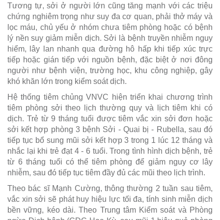
Tương tự, sởi ở người lớn cũng tăng mạnh với các triệu
chứng nghiêm trọng như suy đa cơ quan, phải thở máy và
lọc máu, chủ yếu ở nhóm chưa tiêm phòng hoặc có bệnh
lý nền suy giảm miễn dịch. Sởi là bệnh truyền nhiễm nguy
hiểm, lây lan nhanh qua đường hô hấp khi tiếp xúc trực
tiếp hoặc gián tiếp với nguồn bệnh, đặc biệt ở nơi đông
người như bệnh viện, trường học, khu công nghiệp, gây
khó khăn lớn trong kiểm soát dịch.
Hệ thống tiêm chủng VNVC hiện triển khai chương trình
tiêm phòng sởi theo lịch thường quy và lịch tiêm khi có
dịch. Trẻ từ 9 tháng tuổi được tiêm vắc xin sởi đơn hoặc
sởi kết hợp phòng 3 bệnh Sởi - Quai bị - Rubella, sau đó
tiếp tục bổ sung mũi sởi kết hợp 3 trong 1 lúc 12 tháng và
nhắc lại khi trẻ đạt 4 - 6 tuổi. Trong tình hình dịch bệnh, trẻ
từ 6 tháng tuổi có thể tiêm phòng để giảm nguy cơ lây
nhiễm, sau đó tiếp tục tiêm đầy đủ các mũi theo lịch trình.
Theo bác sĩ Mạnh Cường, thông thường 2 tuần sau tiêm,
vắc xin sởi sẽ phát huy hiệu lực tối đa, tính sinh miễn dịch
bền vững, kéo dài. Theo Trung tâm Kiểm soát và Phòng