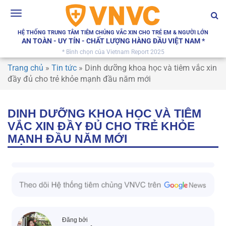
Toggle
navigation
HỆ THỐNG TRUNG TÂM TIÊM CHỦNG VẮC XIN CHO TRẺ EM & NGƯỜI LỚN
AN TOÀN - UY TÍN - CHẤT LƯỢNG HÀNG ĐẦU VIỆT NAM *
* Bình chọn của Vietnam Report 2025
Trang chủ
»
Tin tức
»
Dinh dưỡng khoa học và tiêm vắc xin
đầy đủ cho trẻ khỏe mạnh đầu năm mới
DINH DƯỠNG KHOA HỌC VÀ TIÊM
VẮC XIN ĐẦY ĐỦ CHO TRẺ KHỎE
MẠNH ĐẦU NĂM MỚI
Đăng bởi