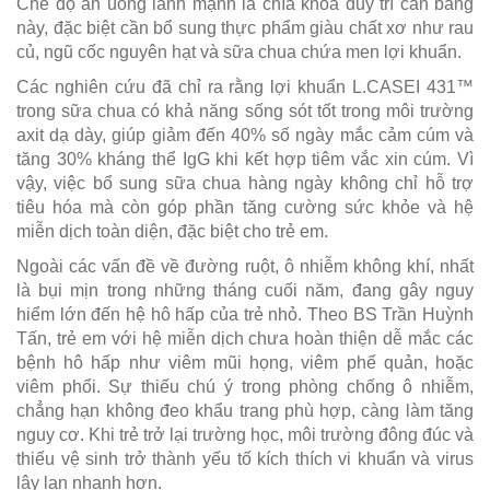
Chế độ ăn uống lành mạnh là chìa khóa duy trì cân bằng
này, đặc biệt cần bổ sung thực phẩm giàu chất xơ như rau
củ, ngũ cốc nguyên hạt và sữa chua chứa men lợi khuẩn.
Các nghiên cứu đã chỉ ra rằng lợi khuẩn L.CASEI 431™
trong sữa chua có khả năng sống sót tốt trong môi trường
axit dạ dày, giúp giảm đến 40% số ngày mắc cảm cúm và
tăng 30% kháng thể IgG khi kết hợp tiêm vắc xin cúm. Vì
vậy, việc bổ sung sữa chua hàng ngày không chỉ hỗ trợ
tiêu hóa mà còn góp phần tăng cường sức khỏe và hệ
miễn dịch toàn diện, đặc biệt cho trẻ em.
Ngoài các vấn đề về đường ruột, ô nhiễm không khí, nhất
là bụi mịn trong những tháng cuối năm, đang gây nguy
hiểm lớn đến hệ hô hấp của trẻ nhỏ. Theo BS Trần Huỳnh
Tấn, trẻ em với hệ miễn dịch chưa hoàn thiện dễ mắc các
bệnh hô hấp như viêm mũi họng, viêm phế quản, hoặc
viêm phổi. Sự thiếu chú ý trong phòng chống ô nhiễm,
chẳng hạn không đeo khẩu trang phù hợp, càng làm tăng
nguy cơ. Khi trẻ trở lại trường học, môi trường đông đúc và
thiếu vệ sinh trở thành yếu tố kích thích vi khuẩn và virus
lây lan nhanh hơn.