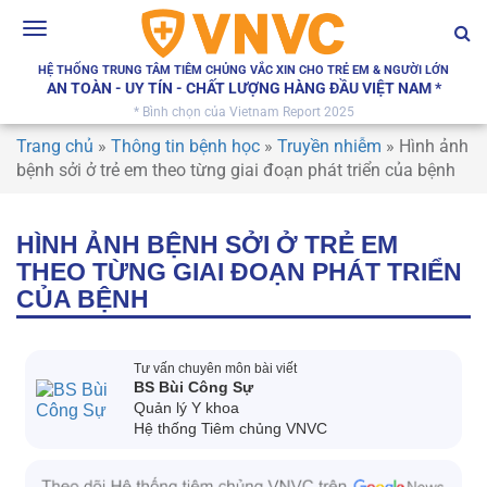
Toggle
navigation
HỆ THỐNG TRUNG TÂM TIÊM CHỦNG VẮC XIN CHO TRẺ EM & NGƯỜI LỚN
AN TOÀN - UY TÍN - CHẤT LƯỢNG HÀNG ĐẦU VIỆT NAM *
* Bình chọn của Vietnam Report 2025
Trang chủ
»
Thông tin bệnh học
»
Truyền nhiễm
»
Hình ảnh
bệnh sởi ở trẻ em theo từng giai đoạn phát triển của bệnh
HÌNH ẢNH BỆNH SỞI Ở TRẺ EM
THEO TỪNG GIAI ĐOẠN PHÁT TRIỂN
CỦA BỆNH
Tư vấn chuyên môn bài viết
BS Bùi Công Sự
Quản lý Y khoa
Hệ thống Tiêm chủng VNVC