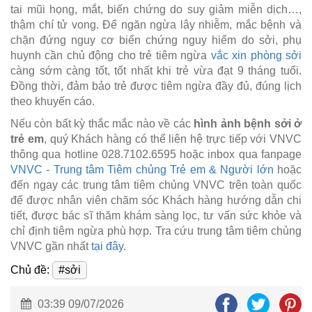
tai mũi họng, mắt, biến chứng do suy giảm miễn dịch…,
thậm chí tử vong. Để ngăn ngừa lây nhiễm, mắc bệnh và
chặn đứng nguy cơ biến chứng nguy hiểm do sởi, phụ
huynh cần chủ động cho trẻ tiêm ngừa
vắc xin phòng sởi
càng sớm càng tốt, tốt nhất khi trẻ vừa đạt 9 tháng tuổi.
Đồng thời, đảm bảo trẻ được tiêm ngừa đầy đủ, đúng lịch
theo khuyến cáo.
Nếu còn bất kỳ thắc mắc nào về các
hình ảnh bệnh sởi ở
trẻ em
, quý Khách hàng có thể liên hệ trực tiếp với VNVC
thông qua hotline 028.7102.6595 hoặc inbox qua fanpage
VNVC - Trung tâm Tiêm chủng Trẻ em & Người lớn
hoặc
đến ngay các trung tâm tiêm chủng VNVC trên toàn quốc
để được nhân viên chăm sóc Khách hàng hướng dẫn chi
tiết, được bác sĩ thăm khám sàng lọc, tư vấn sức khỏe và
chỉ định tiêm ngừa phù hợp. Tra cứu trung tâm tiêm chủng
VNVC gần nhất
tại đây
.
Chủ đề:
#sởi
03:39 09/07/2026