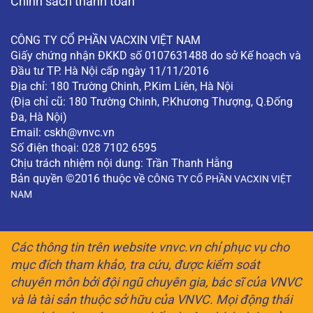
Chính sách thanh toán
CÔNG TY CỔ PHẦN VACXIN VIỆT NAM
Giấy chứng nhận ĐKKD số 0107631488 do sở Kế hoạch và
Đầu tư TP. Hà Nội cấp ngày 11/11/2016
Địa chỉ: 180 Trường Chinh, P.Kim Liên, Hà Nội
(Địa chỉ cũ: 180 Trường Chinh, P.Khương Thượng, Q.Đống
Đa, Hà Nội)
Email:
cskh@vnvc.vn
Số điện thoại: 028 7102 6595
Chịu trách nhiệm nội dung: Trần Thanh Hằng
Bản quyền ©2016 thuộc về
CÔNG TY CỔ PHẦN VACXIN VIỆT
NAM
Các thông tin trên website vnvc.vn chỉ phục vụ cho
mục đích tham khảo, tra cứu, được kiểm soát
chuyên môn bởi đội ngũ chuyên gia, bác sĩ của VNVC
và là tài sản thuộc sở hữu của VNVC. Mọi động thái