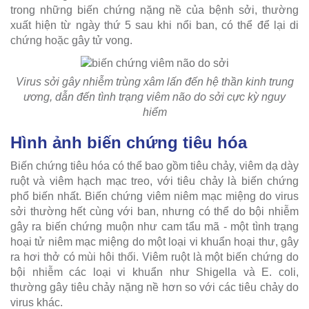
trong những biến chứng nặng nề của bệnh sởi, thường
xuất hiện từ ngày thứ 5 sau khi nổi ban, có thể để lại di
chứng hoặc gây tử vong.
Virus sởi gây nhiễm trùng xâm lấn đến hệ thần kinh trung
ương, dẫn đến tình trạng viêm não do sởi cực kỳ nguy
hiểm
Hình ảnh biến chứng tiêu hóa
Biến chứng tiêu hóa có thể bao gồm tiêu chảy, viêm dạ dày
ruột và viêm hạch mạc treo, với tiêu chảy là biến chứng
phổ biến nhất. Biến chứng viêm niêm mạc miệng do virus
sởi thường hết cùng với ban, nhưng có thể do bội nhiễm
gây ra biến chứng muộn như cam tẩu mã - một tình trạng
hoại tử niêm mạc miệng do một loại vi khuẩn hoại thư, gây
ra hơi thở có mùi hôi thối. Viêm ruột là một biến chứng do
bội nhiễm các loại vi khuẩn như Shigella và E. coli,
thường gây tiêu chảy nặng nề hơn so với các tiêu chảy do
virus khác.