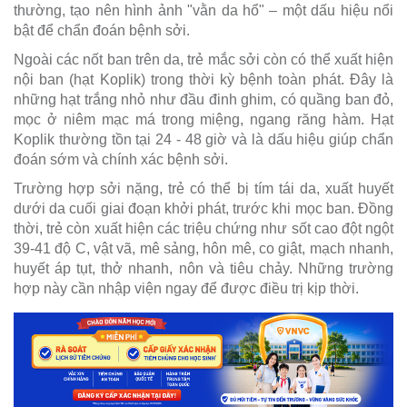
thường, tạo nên hình ảnh "vằn da hổ" – một dấu hiệu nổi
bật để chẩn đoán bệnh sởi.
Ngoài các nốt ban trên da, trẻ mắc sởi còn có thể xuất hiện
nội ban (hạt Koplik) trong thời kỳ bệnh toàn phát. Đây là
những hạt trắng nhỏ như đầu đinh ghim, có quầng ban đỏ,
mọc ở niêm mạc má trong miệng, ngang răng hàm. Hạt
Koplik thường tồn tại 24 - 48 giờ và là dấu hiệu giúp chẩn
đoán sớm và chính xác bệnh sởi.
Trường hợp sởi nặng, trẻ có thể bị tím tái da, xuất huyết
dưới da cuối giai đoạn khởi phát, trước khi mọc ban. Đồng
thời, trẻ còn xuất hiện các triệu chứng như sốt cao đột ngột
39-41 độ C, vật vã, mê sảng, hôn mê, co giật, mạch nhanh,
huyết áp tụt, thở nhanh, nôn và tiêu chảy. Những trường
hợp này cần nhập viện ngay để được điều trị kịp thời.