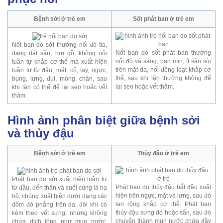
Bệnh sởi ở trẻ em
Sốt phát ban ở trẻ em
Nốt ban do sởi thường nổi đỏ tía,
Nốt ban do sốt phát ban thường
dạng dát sẩn, hơi gồ, không nổi
nổi đỏ và sáng, ban mịn, ít sần sùi
tuần tự khắp cơ thể mà xuất hiện
trên mặt da, nổi đồng loạt khắp cơ
tuần tự từ đầu, mặt, cổ, tay, ngực,
thể, sau khi lặn thường không để
bụng, lưng, đùi, mông, chân, sau
lại sẹo hoặc vết thâm.
khi lặn có thể để lại sẹo hoặc vết
thâm.
Hình ảnh phân biệt giữa bệnh sởi
và thủy đậu
Bệnh sởi ở trẻ em
Thủy đậu ở trẻ em
Phát ban do sởi xuất hiện tuần tự
Phát ban do thủy đậu bắt đầu xuất
từ đầu, đến thân và cuối cùng là hạ
hiện trên ngực, mặt và lưng, sau đó
bộ, chúng xuất hiện dưới dạng các
lan rộng khắp cơ thể. Phát ban
đốm đỏ phẳng trên da, đôi khi có
thủy đậu sưng đỏ hoặc sẩn, sau đó
kèm theo vết sưng, nhưng không
chuyển thành mụn nước chứa đầy
chứa dịch lỏng như mụn nước.