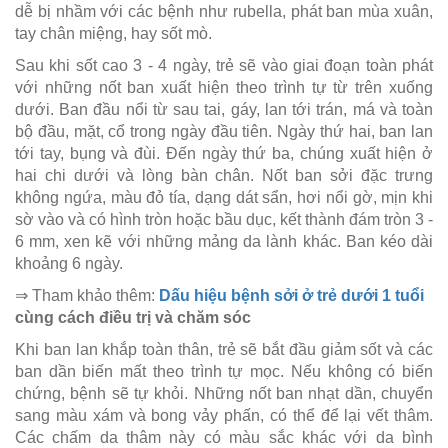
dễ bị nhầm với các bệnh như rubella, phát ban mùa xuân,
tay chân miệng, hay sốt mò.
Sau khi sốt cao 3 - 4 ngày, trẻ sẽ vào giai đoạn toàn phát
với những nốt ban xuất hiện theo trình tự từ trên xuống
dưới. Ban đầu nổi từ sau tai, gáy, lan tới trán, má và toàn
bộ đầu, mặt, cổ trong ngày đầu tiên. Ngày thứ hai, ban lan
tới tay, bụng và đùi. Đến ngày thứ ba, chúng xuất hiện ở
hai chi dưới và lòng bàn chân. Nốt ban sởi đặc trưng
không ngứa, màu đỏ tía, dạng dát sẩn, hơi nổi gờ, mịn khi
sờ vào và có hình tròn hoặc bầu dục, kết thành đám tròn 3 -
6 mm, xen kẽ với những mảng da lành khác. Ban kéo dài
khoảng 6 ngày.
⇒ Tham khảo thêm:
Dấu hiệu bệnh sởi ở trẻ dưới 1 tuổi
cùng cách điều trị và chăm sóc
Khi ban lan khắp toàn thân, trẻ sẽ bắt đầu giảm sốt và các
ban dần biến mất theo trình tự mọc. Nếu không có biến
chứng, bệnh sẽ tự khỏi. Những nốt ban nhạt dần, chuyển
sang màu xám và bong vảy phấn, có thể để lại vết thâm.
Các chấm da thâm này có màu sắc khác với da bình