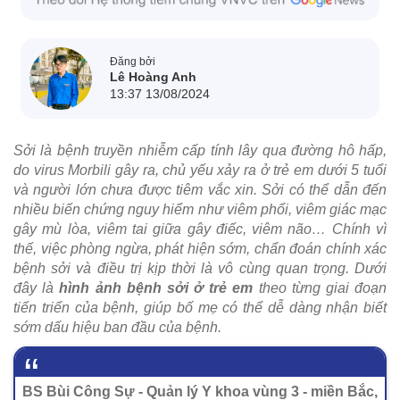
Đăng bởi
Lê Hoàng Anh
13:37 13/08/2024
Sởi là bệnh truyền nhiễm cấp tính lây qua đường hô hấp,
do virus Morbili gây ra, chủ yếu xảy ra ở trẻ em dưới 5 tuổi
và người lớn chưa được tiêm vắc xin. Sởi có thể dẫn đến
nhiều biến chứng nguy hiểm như viêm phổi, viêm giác mạc
gây mù lòa, viêm tai giữa gây điếc, viêm não… Chính vì
thế, việc phòng ngừa, phát hiện sớm, chẩn đoán chính xác
bệnh sởi và điều trị kịp thời là vô cùng quan trọng. Dưới
đây là
hình ảnh bệnh sởi ở trẻ em
theo từng giai đoạn
tiến triển của bệnh, giúp bố mẹ có thể dễ dàng nhận biết
sớm dấu hiệu ban đầu của bệnh.
BS Bùi Công Sự - Quản lý Y khoa vùng 3 - miền Bắc,