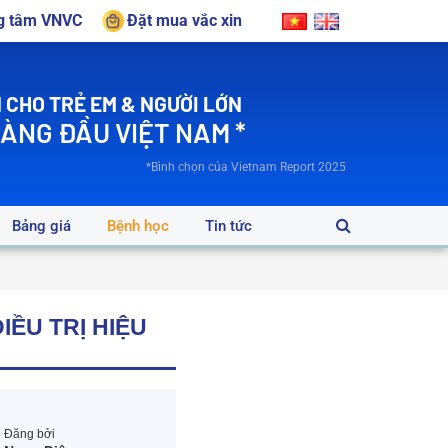
ng tâm VNVC
Đặt mua vắc xin
 CHO TRẺ EM & NGƯỜI LỚN
HÀNG ĐẦU VIỆT NAM *
*Bình chọn của Vietnam Report 2025
Bảng giá
Bệnh học
Tin tức
ỀU TRỊ HIỆU
Đăng bởi