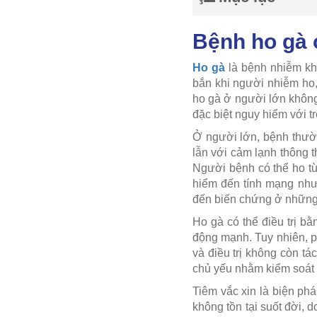
Bệnh ho gà 
Ho gà
là bệnh nhiễm khu
bắn khi người nhiễm ho,
ho gà ở người lớn không 
đặc biệt nguy hiểm với tr
Ở người lớn, bệnh thườn
lẫn với cảm lạnh thông t
Người bệnh có thể ho từ
hiểm đến tính mạng như
đến biến chứng ở những
Ho gà có thể điều trị bằ
động mạnh. Tuy nhiên, p
và điều trị không còn tá
chủ yếu nhằm kiểm soát 
Tiêm vắc xin là biện ph
không tồn tại suốt đời, 