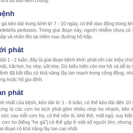
chưa đủ tuổi tiêm chủng.
 bệnh
gà kéo dài trung bình từ 7 - 10 ngày, có thể dao động trong k
rdetella pertussis. Trong giai đoạn này, người nhiễm chưa có 
ập và nhân lên tại niêm mạc đường hô hấp.
ởi phát
dài 1 - 2 tuần, đây là giai đoạn bệnh khởi phát với các triệu c
i, hắt hơi, ho nhẹ, sốt nhẹ. Dù biểu hiện còn mơ hồ và dễ b
ệnh đã bắt đầu có khả năng lây lan mạnh trong cộng đồng, nhất
ng hoặc hộ gia đình.
àn phát
nh nhất của bệnh, kéo dài từ 1 - 6 tuần, có thể kéo dài đến 10
ưng là các cơn ho kịch phát gồm nhiều nhịp ho nhanh, liên t
ức sau mỗi cơn ho, có thể nôn ói, khó thở, mất ngủ, suy kiệt 
au cơn ho (tiếng “ho gà”) có thể gặp ở một số người lớn, nhưng
iai đoạn có khả năng lây lan cao nhất.