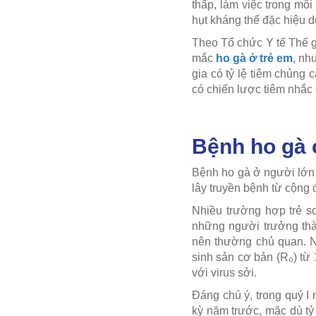
thấp, làm việc trong mô
hụt kháng thể đặc hiệu 
Theo Tổ chức Y tế Thế g
mắc
ho gà ở trẻ em
, nh
gia có tỷ lệ tiêm chủng 
có chiến lược tiêm nhắc 
Bệnh ho gà 
Bệnh ho gà ở người lớn 
lây truyền bệnh từ cộng 
Nhiều trường hợp trẻ s
những người trưởng thà
nên thường chủ quan. Ng
sinh sản cơ bản (R₀) từ
với virus sởi.
Đáng chú ý, trong quý I
kỳ năm trước, mặc dù tỷ