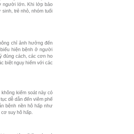
ở người lớn. Khi lớp bảo
 sinh, trẻ nhỏ, nhóm tuổi
.
không chỉ ảnh hưởng đến
 biểu hiện bệnh ở người
ý đúng cách, các cơn ho
ặc biệt nguy hiểm với các
o không kiểm soát này có
n tục dễ dẫn đến viêm phế
sẵn bệnh nền hô hấp như
 cơ suy hô hấp.