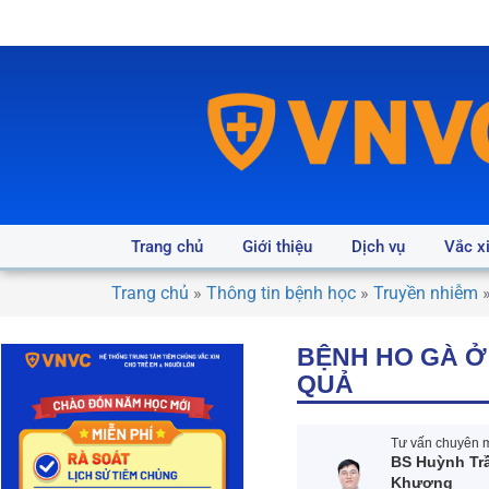
Trang chủ
Giới thiệu
Dịch vụ
Vắc x
Trang chủ
»
Thông tin bệnh học
»
Truyền nhiễm
BỆNH HO GÀ Ở 
QUẢ
Tư vấn chuyên m
BS Huỳnh Tr
Khương