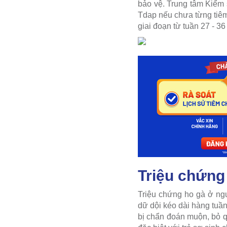
bảo vệ. Trung tâm Kiểm
Tdap nếu chưa từng tiêm
giai đoạn từ tuần 27 - 3
Triệu chứng
Triệu chứng ho gà ở ngư
dữ dội kéo dài hàng tuầ
bị chẩn đoán muộn, bỏ qu