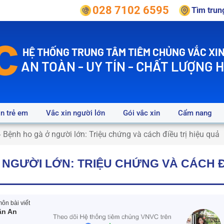
028 7102 6595
Tìm tru
HỆ THỐNG TRUNG TÂM TIÊM CHỦNG VẮC XIN
AN TOÀN - UY TÍN - CHẤT LƯỢNG 
in trẻ em
Vắc xin người lớn
Gói vắc xin
Cẩm nang
»
Bệnh ho gà ở người lớn: Triệu chứng và cách điều trị hiệu quả
NGƯỜI LỚN: TRIỆU CHỨNG VÀ CÁCH ĐI
ôn bài viết
ần An