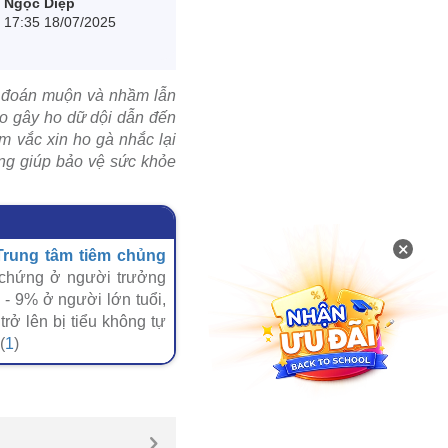
Ngọc Diệp
17:35 18/07/2025
 đoán muộn và nhầm lẫn
cao gây ho dữ dội dẫn đến
m vắc xin ho gà nhắc lại
rọng giúp bảo vệ sức khỏe
×
Trung tâm tiêm chủng
 chứng ở người trưởng
 - 9% ở người lớn tuổi,
rở lên bị tiểu không tự
(
1
)