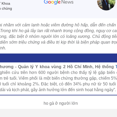
Y Khoa
m chủng
ị nhầm với cảm lạnh hoặc viêm đường hô hấp, dẫn đến chẩn
. Trong khi ho gà lây lan rất nhanh trong cộng đồng, nguy cơ 
ng, đặc biệt ở nhóm người lớn có loãng xương. Chủ động tiê
diện sớm triệu chứng và điều trị kịp thời là biện pháp quan t
ình.
hương - Quản lý Y khoa vùng 2 Hồ Chí MInh, Hệ thống
ghiên cứu trên hơn 600 người bệnh cho thấy tỷ lệ gặp biến
 trẻ tuổi. Viêm phổi là một biến chứng thường gặp, chiếm 5%
 tuổi chỉ khoảng 2%. Đặc biệt, có đến 34% phụ nữ từ 50 tuổi t
dài và kịch phát, gây ảnh hưởng lớn đến sinh hoạt hằng ngày”. 