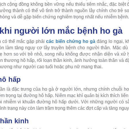
ịch cộng đồng không bền vững nếu thiếu tiêm nhắc, đặc biệt 
ưởng thành có thể vô tình trở thành nguồn lây chính cho trẻ sơ
phòng và dễ gặp biến chứng nghiêm trọng nhất nếu nhiễm bệnh
khi người lớn mắc bệnh ho gà
n có thể mắc gặp phải
các biến chứng ho gà
đáng lo ngại, 
n làm tăng nguy cơ lây truyền bệnh cho người thân. Mặc dù
ẹ hơn so với trẻ nhỏ, song nếu không được nhận diện và xử l
ổn thương hô hấp, rối loạn thần kinh, ảnh hưởng toàn thân và đ
hương như người cao tuổi hoặc phụ nữ mang thai.
hô hấp
ần là đặc trưng của ho gà ở người lớn, nhưng chính chuỗi h
m trọng tại đường hô hấp. Niêm mạc khí quản bị kích thích liê
ội nhiễm vi khuẩn đường hô hấp dưới. Với những người có 
nh trạng này còn làm trầm trọng thêm các đợt cấp và tăng nguy
thần kinh