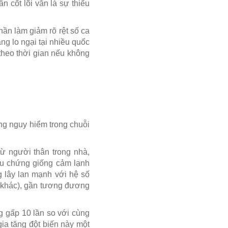
 cốt lõi vẫn là sự thiếu
ần làm giảm rõ rệt số ca
ng lo ngại tại nhiều quốc
 theo thời gian nếu không
ng nguy hiểm trong chuỗi
ừ người thân trong nhà,
ệu chứng giống cảm lạnh
g lây lan mạnh với hệ số
i khác), gần tương đương
g gấp 10 lần so với cùng
ia tăng đột biến này một