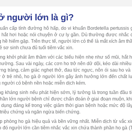
ở người lớn là gì?
ẩn cấp tính đường hô hấp, do vi khuẩn Bordetella pertussis g
 hắt hơi hoặc nói chuyện ở cự ly gần. Dù thường được nhắc 
hề hiếm gặp. Trên thực tế, người lớn có thể là mắt xích âm thầ
ẻ sơ sinh chưa đủ tuổi tiêm vắc xin.
g khởi phát âm thầm với các biểu hiện nhẹ như sổ mũi, hắt h
hường. Sau vài ngày, các cơn ho trở nên dữ dội, kéo dài nhiều 
ng tràng, cảm giác nghẹt thở, đau tức ngực, nôn ói sau ho v
 ở trẻ nhỏ, ho gà ở người lớn gây ảnh hưởng lớn đến chất l
 người có bệnh nền hoặc miễn dịch kém.
ng kháng sinh nếu phát hiện sớm, lý tưởng là trong tuần đầu t
hần lớn người bệnh chỉ được chẩn đoán ở giai đoạn muộn, khi
c dụng đáng kể trong việc giảm thời gian bệnh hoặc mức độ lây l
triệu chứng và ngăn ngừa biến chứng.
áp phòng ho gà hiệu quả và bền vững nhất. Miễn dịch từ vắc xin
do đó người lớn cần tiêm nhắc vắc xin chứa thành phần ho gà (