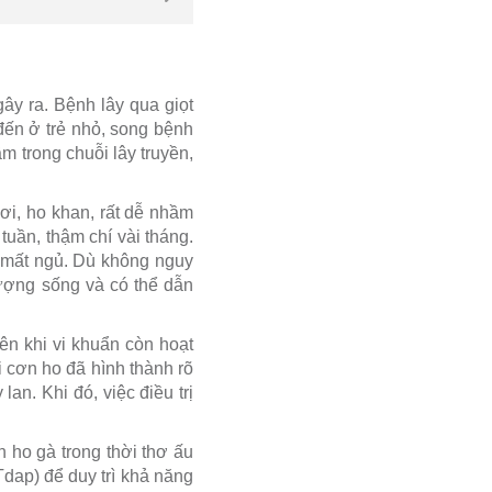
ây ra. Bệnh lây qua giọt
đến ở trẻ nhỏ, song bệnh
m trong chuỗi lây truyền,
ơi, ho khan, rất dễ nhầm
tuần, thậm chí vài tháng.
à mất ngủ. Dù không nguy
ượng sống và có thể dẫn
iên khi vi khuẩn còn hoạt
 cơn ho đã hình thành rõ
an. Khi đó, việc điều trị
 ho gà trong thời thơ ấu
Tdap) để duy trì khả năng