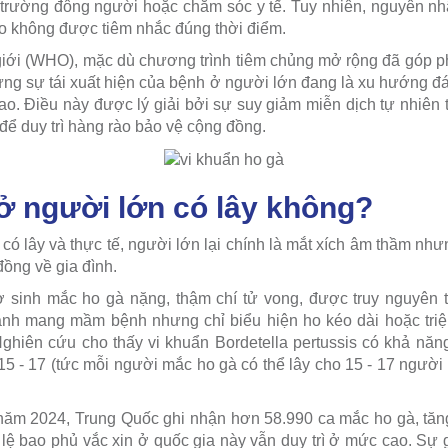
i trường đông người hoặc chăm sóc y tế. Tuy nhiên, nguyên nhân
do không được tiêm nhắc đúng thời điểm.
iới (WHO), mặc dù chương trình tiêm chủng mở rộng đã góp ph
ưng sự tái xuất hiện của bệnh ở người lớn đang là xu hướng đá
cao. Điều này được lý giải bởi sự suy giảm miễn dịch tự nhiên
để duy trì hàng rào bảo vệ cộng đồng.
ở người lớn có lây không?
có lây và thực tế, người lớn lại chính là mắt xích âm thầm như
đồng về gia đình.
ơ sinh mắc ho gà nặng, thậm chí tử vong, được truy nguyên t
nh mang mầm bệnh nhưng chỉ biểu hiện ho kéo dài hoặc tri
hiên cứu cho thấy vi khuẩn Bordetella pertussis có khả năn
 15 - 17 (tức mỗi người mắc ho gà có thể lây cho 15 - 17 ngườ
 năm 2024, Trung Quốc ghi nhận hơn 58.990 ca mắc ho gà, tăn
 lệ bao phủ vắc xin ở quốc gia này vẫn duy trì ở mức cao. Sự g