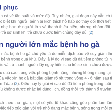
ồi phục
 cả về tần suất và mức độ. Tuy nhiên, giai đoạn này vẫn có th
c biệt khi người bệnh bị kích thích hô hấp do thay đổi thời tiết
 nhẹ hơn ở người lớn và thanh thiếu niên, nhưng nhóm đối 
trẻ sơ sinh khi trẻ chưa được tiêm chủng đầy đủ. (
2
)
 người lớn mắc bệnh ho gà
mắc bệnh ho gà chủ yếu là do miễn dịch bảo vệ suy giảm theo
 bệnh trong quá khứ. Đây là lý do vì sao dù đã tiêm phòng từ n
is và trở thành nguồn lây nguy hiểm cho trẻ sơ sinh chưa được
ệu quả cao trong việc phòng bệnh nặng, nhưng không mang lại 
a vắc xin ho gà bắt đầu giảm rõ rệt trong vòng 4 - 6 năm sau 
in Tdap (
3
). Điều này lý giải vì sao dù đã tiêm phòng trong tuổ
u không được nhắc lại đúng lịch, đồng thời trở thành ổ truyền
ch theo thời gian, một số yếu tố khác cũng góp phần làm t
việc tiếp xúc gần với trẻ nhỏ đang mắc bệnh, sống trong môi tr