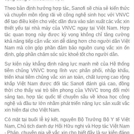
Theo bản định hướng hợp tác, Sanofi sẽ chia sẻ kiến thức
và chuyên môn rộng rãi về công nghệ sinh học với VNVC
để tạo điều kiện cho việc dần đưa vào sản xuất các vắc xin
thiết yếu tại nhà máy của VNVC ngay tại Việt Nam. Hợp
tác quan trọng này được kỳ vọng không chỉ tăng cường
khả năng tiếp cận vắc xin dễ dàng hơn cho người dân Việt
Nam mà còn góp phần đảm bảo nguồn cung vắc xin ổn
định, góp phần chăm sóc sức khoẻ tốt cho người dân.
Sự kiện này khẳng định năng lực mạnh mẽ của Hệ thống
tiêm chủng VNVC trong lĩnh vực phân phối, nhập khẩu,
triển khai tiêm chủng vắc xin an toàn, chất lượng cao rộng
khắp Việt Nam được đối tác Sanofi đánh giá cao, đồng
thời cho thấy vai trò tiên phong của VNVC trong đổi mới
sáng tạo, hợp tác quốc tế chuyên sâu về khoa học công
nghệ và đầu tư lớn nhằm phát triển năng lực sản xuất vắc
xin hiện đại cho Việt Nam.
Có mặt tại buổi lễ ký kết, nguyên Bộ Trưởng Bộ Y tế Việt
Nam, Chủ tịch danh dự Hội Hữu nghị và Hợp tác Việt Nam
- Pháp, chuyên gia về vắc xin cho biết đây là sự kiện đáng