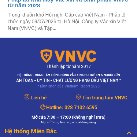
từ năm 2028
Trong khuôn khổ Hội nghị Cấp cao Việt Nam - Pháp tổ
chức ngày 09/07/2026 tại Hà Nội, Công ty Vắc xin Việt
Nam (VNVC) và Tập...
Thành lập từ năm 2017
HỆ THỐNG TRUNG TÂM TIÊM CHỦNG VẮC XIN CHO TRẺ EM & NGƯỜI LỚN
AN TOÀN - UY TÍN - CHẤT LƯỢNG HÀNG ĐẦU VIỆT NAM *
* Bình chọn của Vietnam Report 2025
Liên hệ
Tìm trung tâm VNVC
Hotline:
028 7102 6595
Mở cửa 7:30 – 17:00 (không nghỉ trưa)
Một số Trung tâm có giờ hoạt động riêng
Hệ thống Miền Bắc