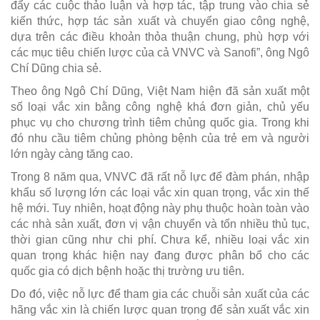
đẩy các cuộc thảo luận và hợp tác, tập trung vào chia sẻ
kiến ​​thức, hợp tác ​​sản xuất và chuyển giao công nghệ,
dựa trên các điều khoản thỏa thuận chung, phù hợp với
các mục tiêu chiến lược của cả VNVC và Sanofi”, ông Ngô
Chí Dũng chia sẻ.
Theo ông Ngô Chí Dũng, Việt Nam hiện đã sản xuất một
số loại vắc xin bằng công nghệ khá đơn giản, chủ yếu
phục vụ cho chương trình tiêm chủng quốc gia. Trong khi
đó nhu cầu tiêm chủng phòng bệnh của trẻ em và người
lớn ngày càng tăng cao.
Trong 8 năm qua, VNVC đã rất nỗ lực để đàm phán, nhập
khẩu số lượng lớn các loại vắc xin quan trọng, vắc xin thế
hệ mới. Tuy nhiên, hoạt động này phụ thuộc hoàn toàn vào
các nhà sản xuất, đơn vị vận chuyển và tốn nhiều thủ tục,
thời gian cũng như chi phí. Chưa kể, nhiều loại vắc xin
quan trọng khác hiện nay đang được phân bổ cho các
quốc gia có dịch bệnh hoặc thị trường ưu tiên.
Do đó, việc nỗ lực để tham gia các chuỗi sản xuất của các
hãng vắc xin là chiến lược quan trọng để sản xuất vắc xin