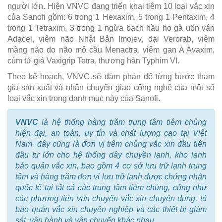
người lớn. Hiện VNVC đang triển khai tiêm 10 loại vắc xin
của Sanofi gồm: 6 trong 1 Hexaxim, 5 trong 1 Pentaxim, 4
trong 1 Tetraxim, 3 trong 1 ngừa bạch hầu ho gà uốn ván
Adacel, viêm não Nhật Bản Imojev, dại Verorab, viêm
màng não do não mô cầu Menactra, viêm gan A Avaxim,
cúm tứ giá Vaxigrip Tetra, thương hàn Typhim VI.
Theo kế hoạch, VNVC sẽ đàm phán để từng bước tham
gia sản xuất và nhận chuyển giao công nghệ của một số
loại vắc xin trong danh mục này của Sanofi.
VNVC
là hệ thống hàng trăm trung tâm tiêm chủng
hiện đại, an toàn, uy tín và chất lượng cao tại Việt
Nam, đây cũng là đơn vị tiêm chủng vắc xin đầu tiên
đầu tư lớn cho hệ thống dây chuyền lạnh, kho lạnh
bảo quản vắc xin, bao gồm 4 cơ sở lưu trữ lạnh trung
tâm và hàng trăm đơn vị lưu trữ lạnh được chứng nhận
quốc tế tại tất cả các trung tâm tiêm chủng, cũng như
các phương tiện vận chuyển vắc xin chuyên dụng, tủ
bảo quản vắc xin chuyên nghiệp và các thiết bị giám
sát, vận hành và vận chuyển khác nhau.