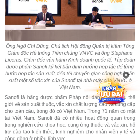
Ông Ngô Chí Dũng, Chủ tịch Hội đồng Quản trị kiêm Tổng
Giám đốc Hệ thống Tiêm chủng VNVC và ông Stephane
Liceras, Giám đốc vận hành Kinh doanh quốc tế, Tập đoàn
dược phẩm Sanofi ký kết bản định hướng hợp tác để từng
bước hợp tác sản xuất, tiến tới chuyển giao công nghệ sản
×
xuất một số vắc xin của Sanofi tại nhà máy của VNVC ở
Việt Nam.
Sanofi là hãng dược phẩm Pháp nổi danh hàng đầu thế
giới về sản xuất thuốc, vắc xin chất lượng cao và cung cấp
cho toàn cầu, trong đó có Việt Nam. Trong 71 năm có mặt
tại Việt Nam, Sanofi đã có nhiều hoạt động quan trọng
trong nghiên cứu khoa học, cung ứng thuốc và vắc xin, hỗ
trợ đào tạo kiến thức, kinh nghiệm cho nhân viên y tế và
cộng đồng ở nhiều lĩnh vực.