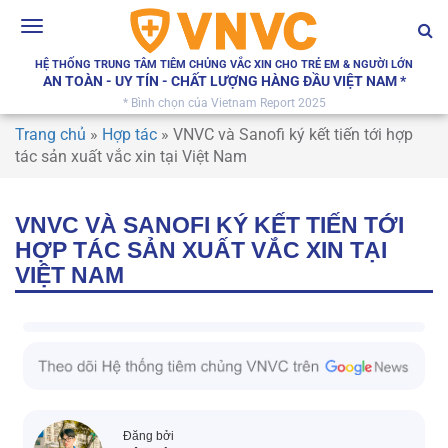
Toggle
navigation
HỆ THỐNG TRUNG TÂM TIÊM CHỦNG VẮC XIN CHO TRẺ EM & NGƯỜI LỚN
AN TOÀN - UY TÍN - CHẤT LƯỢNG HÀNG ĐẦU VIỆT NAM *
* Bình chọn của Vietnam Report 2025
Trang chủ
»
Hợp tác
»
VNVC và Sanofi ký kết tiến tới hợp
tác sản xuất vắc xin tại Việt Nam
VNVC VÀ SANOFI KÝ KẾT TIẾN TỚI
HỢP TÁC SẢN XUẤT VẮC XIN TẠI
VIỆT NAM
Đăng bởi