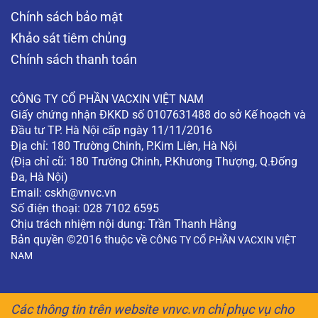
Chính sách bảo mật
Khảo sát tiêm chủng
Chính sách thanh toán
CÔNG TY CỔ PHẦN VACXIN VIỆT NAM
Giấy chứng nhận ĐKKD số 0107631488 do sở Kế hoạch và
Đầu tư TP. Hà Nội cấp ngày 11/11/2016
Địa chỉ: 180 Trường Chinh, P.Kim Liên, Hà Nội
(Địa chỉ cũ: 180 Trường Chinh, P.Khương Thượng, Q.Đống
Đa, Hà Nội)
Email:
cskh@vnvc.vn
Số điện thoại: 028 7102 6595
Chịu trách nhiệm nội dung: Trần Thanh Hằng
Bản quyền ©2016 thuộc về
CÔNG TY CỔ PHẦN VACXIN VIỆT
NAM
Các thông tin trên website vnvc.vn chỉ phục vụ cho