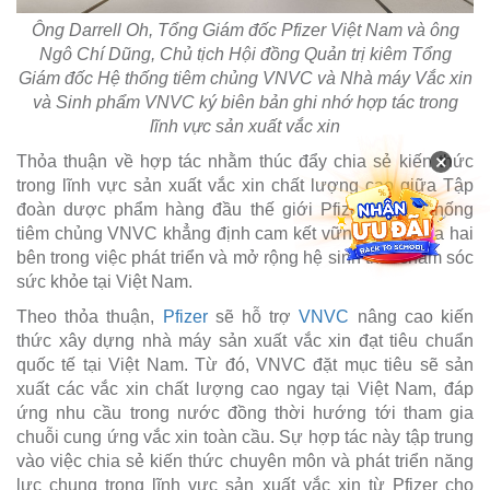
Ông Darrell Oh, Tổng Giám đốc Pfizer Việt Nam và ông
Ngô Chí Dũng, Chủ tịch Hội đồng Quản trị kiêm Tổng
Giám đốc Hệ thống tiêm chủng VNVC và Nhà máy Vắc xin
và Sinh phẩm VNVC ký biên bản ghi nhớ hợp tác trong
lĩnh vực sản xuất vắc xin
×
Thỏa thuận về hợp tác nhằm thúc đẩy chia sẻ kiến thức
trong lĩnh vực sản xuất vắc xin chất lượng cao giữa Tập
đoàn dược phẩm hàng đầu thế giới Pfizer và Hệ thống
tiêm chủng VNVC khẳng định cam kết vững mạnh của hai
bên trong việc phát triển và mở rộng hệ sinh thái chăm sóc
sức khỏe tại Việt Nam.
Theo thỏa thuận,
Pfizer
sẽ hỗ trợ
VNVC
nâng cao kiến
thức xây dựng nhà máy sản xuất vắc xin đạt tiêu chuẩn
quốc tế tại Việt Nam. Từ đó, VNVC đặt mục tiêu sẽ sản
xuất các vắc xin chất lượng cao ngay tại Việt Nam, đáp
ứng nhu cầu trong nước đồng thời hướng tới tham gia
chuỗi cung ứng vắc xin toàn cầu. Sự hợp tác này tập trung
vào việc chia sẻ kiến thức chuyên môn và phát triển năng
lực chung trong lĩnh vực sản xuất vắc xin từ Pfizer cho