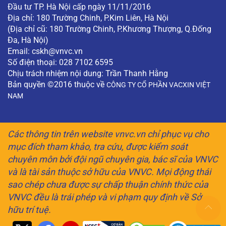
Đầu tư TP. Hà Nội cấp ngày 11/11/2016
Địa chỉ: 180 Trường Chinh, P.Kim Liên, Hà Nội
(Địa chỉ cũ: 180 Trường Chinh, P.Khương Thượng, Q.Đống
Đa, Hà Nội)
Email:
cskh@vnvc.vn
Số điện thoại: 028 7102 6595
Chịu trách nhiệm nội dung: Trần Thanh Hằng
Bản quyền ©2016 thuộc về
CÔNG TY CỔ PHẦN VACXIN VIỆT
NAM
Các thông tin trên website vnvc.vn chỉ phục vụ cho
mục đích tham khảo, tra cứu, được kiểm soát
chuyên môn bởi đội ngũ chuyên gia, bác sĩ của VNVC
và là tài sản thuộc sở hữu của VNVC. Mọi động thái
sao chép chưa được sự chấp thuận chính thức của
VNVC đều là trái phép và vi phạm quy định về Sở
hữu trí tuệ.