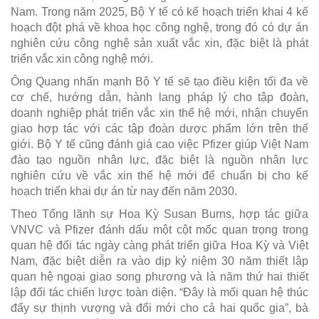
Nam. Trong năm 2025, Bộ Y tế có kế hoạch triển khai 4 kế
hoạch đột phá về khoa học công nghệ, trong đó có dự án
nghiên cứu công nghệ sản xuất vắc xin, đặc biệt là phát
triển vắc xin công nghệ mới.
Ông Quang nhấn mạnh Bộ Y tế sẽ tạo điều kiện tối đa về
cơ chế, hướng dẫn, hành lang pháp lý cho tập đoàn,
doanh nghiệp phát triển vắc xin thế hệ mới, nhận chuyển
giao hợp tác với các tập đoàn dược phẩm lớn trên thế
giới. Bộ Y tế cũng đánh giá cao việc Pfizer giúp Việt Nam
đào tạo nguồn nhân lực, đặc biệt là nguồn nhân lực
nghiên cứu về vắc xin thế hệ mới để chuẩn bị cho kế
hoạch triển khai dự án từ nay đến năm 2030.
Theo Tổng lãnh sự Hoa Kỳ Susan Burns, hợp tác giữa
VNVC và Pfizer đánh dấu một cột mốc quan trọng trong
quan hệ đối tác ngày càng phát triển giữa Hoa Kỳ và Việt
Nam, đặc biệt diễn ra vào dịp kỷ niệm 30 năm thiết lập
quan hệ ngoại giao song phương và là năm thứ hai thiết
lập đối tác chiến lược toàn diện. “Đây là mối quan hệ thúc
đẩy sự thịnh vượng và đổi mới cho cả hai quốc gia”, bà