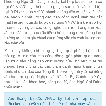
Theo ông Ngô Chí Dũng, việc ký kết hợp tác sẽ mở ra cơ
hội để VNVC học hỏi kinh nghiệm sản xuất vắc xin hiện
đại từ Pfizer, giúp VNVC nhanh chóng tiến tới sản xuất các
loại vắc xin chất lượng cao theo công nghệ hiện đại bậc
nhất thế giới, qua đó bước đầu giúp VNVC tìm kiếm cơ hội
nhận chuyển giao các công nghệ tiên tiến trong sản xuất
vắc xin, đáp ứng nhu cầu tiêm chủng trong nước đồng thời
hướng tới tham gia chuỗi cung ứng vắc xin chất lượng cao
trên toàn cầu.
“Điều này không chỉ mang lại hiệu quả phòng bệnh cho
mỗi người mà còn cho cộng đồng, góp phần quan trọng
vào mục tiêu nâng cao chất lượng của lĩnh vực Y tế dự
phòng, tiêm chủng vắc xin, giảm gánh nặng khám chữa
bệnh, như chỉ đạo của Tổng Bí thư với ngành y tế nói riêng
và chủ trương của Nghị quyết 57 của Bộ Chính trị về đột
phá phát triển khoa học, công nghệ”, ông Ngô Chí Dũng
nhấn mạnh.
Vào tháng 1/2025, VNVC ký kết với Tập đoàn
Rieckermann (Đức) để thiết kế một nhà máy vắc xin