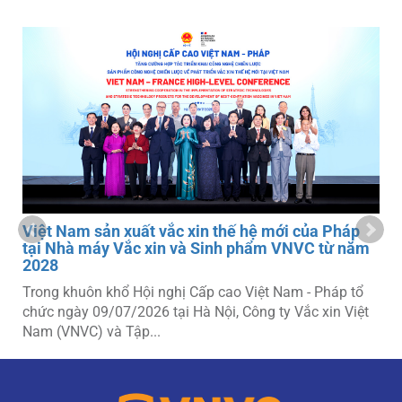
Việt Nam sản xuất vắc xin thế hệ mới của Pháp
tại Nhà máy Vắc xin và Sinh phẩm VNVC từ năm
2028
Trong khuôn khổ Hội nghị Cấp cao Việt Nam - Pháp tổ
m
chức ngày 09/07/2026 tại Hà Nội, Công ty Vắc xin Việt
Nam (VNVC) và Tập...
-