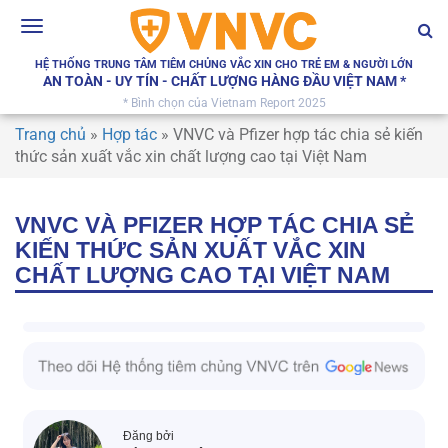
Toggle
navigation
HỆ THỐNG TRUNG TÂM TIÊM CHỦNG VẮC XIN CHO TRẺ EM & NGƯỜI LỚN
AN TOÀN - UY TÍN - CHẤT LƯỢNG HÀNG ĐẦU VIỆT NAM *
* Bình chọn của Vietnam Report 2025
Trang chủ
»
Hợp tác
»
VNVC và Pfizer hợp tác chia sẻ kiến
thức sản xuất vắc xin chất lượng cao tại Việt Nam
VNVC VÀ PFIZER HỢP TÁC CHIA SẺ
KIẾN THỨC SẢN XUẤT VẮC XIN
CHẤT LƯỢNG CAO TẠI VIỆT NAM
Đăng bởi