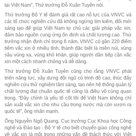
tại Việt Nam”, Thứ trưởng Đỗ Xuân Tuyên nói.
Thứ trưởng Bộ Y tế đánh giá rất cao nỗ lực của VNVC và
các tổ chức nghiên cứu đã không ngừng tìm kiếm, đổi mới
sáng tạo để giúp Việt Nam tự chủ các giải pháp vắc xin,
đảm bảo nguồn cung ứng ổn định và chất lượng cao. Thứ
trưởng nhận định chỉ trong 8 năm, VNVC có gần 220 điểm
tiêm vắc xin ở nhiều tỉnh, thành đặc biệt là miền núi, vùng
sâu vùng xa, vùng khó khăn, giúp người dân tiếp cận vắc
xin một cách nhanh chóng và dễ dàng.
Thứ trưởng Đỗ Xuân Tuyên cũng cho rằng VNVC phát
triển năng lực, xây dựng đội ngũ có trình độ cao, thúc đẩy
nghiên cứu thử nghiệm lâm sàng, tạo nên hệ thống quản lý
chất lượng đạt chuẩn quốc tế cũng là điều vô cùng quan
trọng. “Đây chính là yếu tố cốt lõi để Việt Nam không chỉ
sản xuất vắc xin cho nhu cầu trong nước mà còn vươn ra
quốc tế”, ông nhấn mạnh.
Ông Nguyễn Ngô Quang, Cục trưởng Cục Khoa học Công
nghệ và Đào tạo - Bộ Y tế cho biết chuyển giao công nghệ
về vắc xin là một trong những vấn đề thách thức với Việt