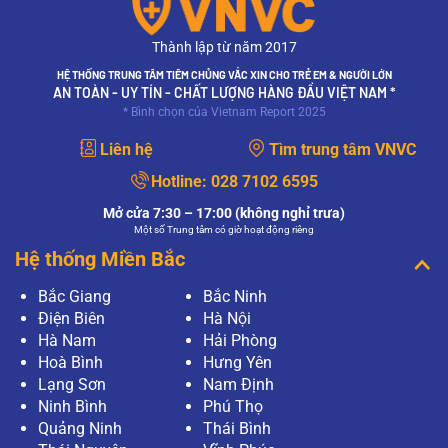
Thành lập từ năm 2017
HỆ THỐNG TRUNG TÂM TIÊM CHỦNG VẮC XIN CHO TRẺ EM & NGƯỜI LỚN
AN TOÀN - UY TÍN - CHẤT LƯỢNG HÀNG ĐẦU VIỆT NAM *
* Bình chọn của Vietnam Report 2025
Liên hệ
Tìm trung tâm VNVC
Hotline:
028 7102 6595
Mở cửa 7:30 – 17:00 (không nghỉ trưa)
Một số Trung tâm có giờ hoạt động riêng
Hệ thống Miền Bắc
Bắc Giang
Bắc Ninh
Điện Biên
Hà Nội
Hà Nam
Hải Phòng
Hoà Bình
Hưng Yên
Lạng Sơn
Nam Định
Ninh Bình
Phú Thọ
Quảng Ninh
Thái Bình