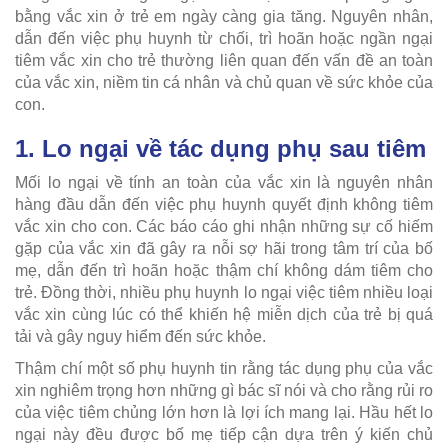
bằng vắc xin ở trẻ em ngày càng gia tăng. Nguyên nhân,
dẫn đến việc phụ huynh từ chối, trì hoãn hoặc ngần ngại
tiêm vắc xin cho trẻ thường liên quan đến vấn đề an toàn
của vắc xin, niềm tin cá nhân và chủ quan về sức khỏe của
con.
1. Lo ngại về tác dụng phụ sau tiêm
Mối lo ngại về tính an toàn của vắc xin là nguyên nhân
hàng đầu dẫn đến việc phụ huynh quyết định không tiêm
vắc xin cho con. Các báo cáo ghi nhận những sự cố hiếm
gặp của vắc xin đã gây ra nỗi sợ hãi trong tâm trí của bố
mẹ, dẫn đến trì hoãn hoặc thậm chí không dám tiêm cho
trẻ. Đồng thời, nhiều phụ huynh lo ngại việc tiêm nhiều loại
vắc xin cùng lúc có thể khiến hệ miễn dịch của trẻ bị quá
tải và gây nguy hiểm đến sức khỏe.
Thậm chí một số phụ huynh tin rằng tác dụng phụ của vắc
xin nghiêm trọng hơn những gì bác sĩ nói và cho rằng rủi ro
của việc tiêm chủng lớn hơn là lợi ích mang lại. Hầu hết lo
ngại này đều được bố mẹ tiếp cận dựa trên ý kiến chủ