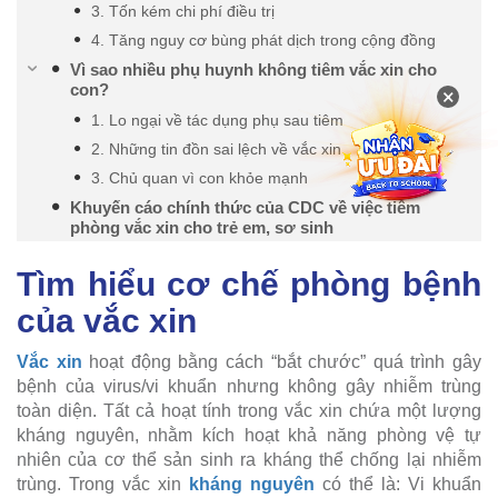
3. Tốn kém chi phí điều trị
4. Tăng nguy cơ bùng phát dịch trong cộng đồng
Vì sao nhiều phụ huynh không tiêm vắc xin cho
con?
×
1. Lo ngại về tác dụng phụ sau tiêm
2. Những tin đồn sai lệch về vắc xin
3. Chủ quan vì con khỏe mạnh
Khuyến cáo chính thức của CDC về việc tiêm
phòng vắc xin cho trẻ em, sơ sinh
Tìm hiểu cơ chế phòng bệnh
của vắc xin
Vắc xin
hoạt động bằng cách “bắt chước” quá trình gây
bệnh của virus/vi khuẩn nhưng không gây nhiễm trùng
toàn diện. Tất cả hoạt tính trong vắc xin chứa một lượng
kháng nguyên, nhằm kích hoạt khả năng phòng vệ tự
nhiên của cơ thể sản sinh ra kháng thể chống lại nhiễm
trùng. Trong vắc xin
kháng nguyên
có thể là: Vi khuẩn