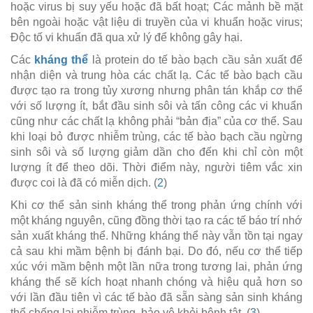
hoặc virus bị suy yếu hoặc đã bất hoạt; Các mảnh bề mặt
bên ngoài hoặc vật liệu di truyền của vi khuẩn hoặc virus;
Độc tố vi khuẩn đã qua xử lý để không gây hại.
Các
kháng thể
là protein do tế bào bạch cầu sản xuất để
nhận diện và trung hòa các chất lạ. Các tế bào bạch cầu
được tạo ra trong tủy xương nhưng phân tán khắp cơ thể
với số lượng ít, bắt đầu sinh sôi và tấn công các vi khuẩn
cũng như các chất lạ không phải “bản địa” của cơ thể. Sau
khi loại bỏ được nhiễm trùng, các tế bào bạch cầu ngừng
sinh sôi và số lượng giảm dần cho đến khi chỉ còn một
lượng ít để theo dõi. Thời điểm này, người tiêm vắc xin
được coi là đã có miễn dịch. (
2
)
Khi cơ thể sản sinh kháng thể trong phản ứng chính với
một kháng nguyên, cũng đồng thời tạo ra các tế báo trí nhớ
sản xuất kháng thể. Những kháng thể này vẫn tồn tại ngay
cả sau khi mầm bệnh bị đánh bại. Do đó, nếu cơ thể tiếp
xúc với mầm bệnh một lần nữa trong tương lai, phản ứng
kháng thể sẽ kích hoạt nhanh chóng và hiệu quả hơn so
với lần đầu tiên vì các tế bào đã sẵn sàng sản sinh kháng
thể chống lại nhiễm trùng, bảo vệ khỏi bệnh tật. (
3
)