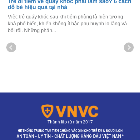
Trẻ đi tiêm về quấy khóc phải làm sao? 6 cách
dỗ bé hiệu quả tại nhà
Việc trẻ quấy khóc sau khi tiêm phòng là hiện tượng
khá phổ biến, khiến không ít bậc phụ huynh lo lắng và
bối rối. Những phản...
Thành lập từ năm 2017
HỆ THỐNG TRUNG TÂM TIÊM CHỦNG VẮC XIN CHO TRẺ EM & NGƯỜI LỚN
AN TOÀN - UY TÍN - CHẤT LƯỢNG HÀNG ĐẦU VIỆT NAM *