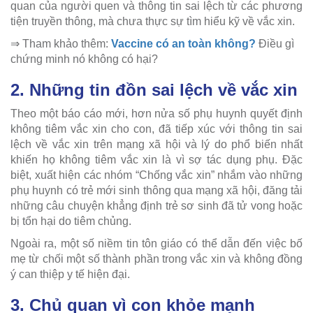
quan của người quen và thông tin sai lệch từ các phương
tiện truyền thông, mà chưa thực sự tìm hiểu kỹ về vắc xin.
⇒ Tham khảo thêm:
Vaccine có an toàn không?
Điều gì
chứng minh nó không có hại?
2. Những tin đồn sai lệch về vắc xin
Theo một báo cáo mới, hơn nửa số phụ huynh quyết định
không tiêm vắc xin cho con, đã tiếp xúc với thông tin sai
lệch về vắc xin trên mạng xã hội và lý do phổ biến nhất
khiến họ không tiêm vắc xin là vì sợ tác dụng phụ. Đặc
biệt, xuất hiện các nhóm “Chống vắc xin” nhắm vào những
phụ huynh có trẻ mới sinh thông qua mạng xã hội, đăng tải
những câu chuyện khẳng định trẻ sơ sinh đã tử vong hoặc
bị tổn hại do tiêm chủng.
Ngoài ra, một số niềm tin tôn giáo có thể dẫn đến việc bố
mẹ từ chối một số thành phần trong vắc xin và không đồng
ý can thiệp y tế hiện đại.
3. Chủ quan vì con khỏe mạnh