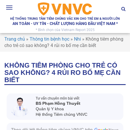
Toggle
navigation
HỆ THỐNG TRUNG TÂM TIÊM CHỦNG VẮC XIN CHO TRẺ EM & NGƯỜI LỚN
AN TOÀN - UY TÍN - CHẤT LƯỢNG HÀNG ĐẦU VIỆT NAM *
* Bình chọn của Vietnam Report 2025
Trang chủ
»
Thông tin bệnh học
»
Nhi
»
Không tiêm phòng
cho trẻ có sao không? 4 rủi ro bố mẹ cần biết
KHÔNG TIÊM PHÒNG CHO TRẺ CÓ
SAO KHÔNG? 4 RỦI RO BỐ MẸ CẦN
BIẾT
Tư vấn chuyên môn bài viết
BS Phạm Hồng Thuyết
Quản lý Y khoa
Hệ thống Tiêm chủng VNVC