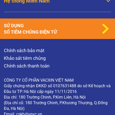
Hệ thống Miền Nam
SỬ DỤNG
SỔ TIÊM CHỦNG ĐIỆN TỬ
Chính sách bảo mật
Khảo sát tiêm chủng
Chính sách thanh toán
CÔNG TY CỔ PHẦN VACXIN VIỆT NAM
Giấy chứng nhận ĐKKD số 0107631488 do sở Kế hoạch và
Đầu tư TP. Hà Nội cấp ngày 11/11/2016
Địa chỉ: 180 Trường Chinh, P.Kim Liên, Hà Nội
(Địa chỉ cũ: 180 Trường Chinh, P.Khương Thượng, Q.Đống
Đa, Hà Nội)
Email:
cskh@vnvc.vn