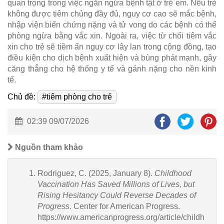
quan trọng trong việc ngăn ngừa bệnh tật ở trẻ em. Nếu trẻ
không được tiêm chủng đầy đủ, nguy cơ cao sẽ mắc bệnh,
nhập viện biến chứng nặng và tử vong do các bệnh có thể
phòng ngừa bằng vắc xin. Ngoài ra, việc từ chối tiêm vắc
xin cho trẻ sẽ tiềm ẩn nguy cơ lây lan trong cộng đồng, tạo
điều kiện cho dịch bệnh xuất hiện và bùng phát mạnh, gây
căng thẳng cho hệ thống y tế và gánh nặng cho nền kinh
tế.
Chủ đề:
#tiêm phòng cho trẻ
02:39 09/07/2026
Nguồn tham khảo
Rodriguez, C. (2025, January 8).
Childhood
Vaccination Has Saved Millions of Lives, but
Rising Hesitancy Could Reverse Decades of
Progress
. Center for American Progress.
https://www.americanprogress.org/article/childh