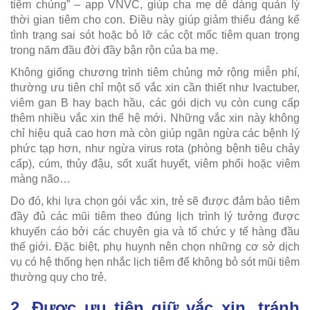
tiêm chủng” – app VNVC, giúp cha mẹ dễ dàng quản lý
thời gian tiêm cho con. Điều này giúp giảm thiểu đáng kể
tình trạng sai sót hoặc bỏ lỡ các cột mốc tiêm quan trọng
trong năm đầu đời đầy bận rộn của ba mẹ.
Không giống chương trình tiêm chủng mở rộng miễn phí,
thường ưu tiên chỉ một số vắc xin cần thiết như Ivactuber,
viêm gan B hay bạch hầu, các gói dịch vụ còn cung cấp
thêm nhiều vắc xin thế hệ mới. Những vắc xin này không
chỉ hiệu quả cao hơn mà còn giúp ngăn ngừa các bệnh lý
phức tạp hơn, như ngừa virus rota (phòng bệnh tiêu chảy
cấp), cúm, thủy đậu, sốt xuất huyết, viêm phổi hoặc viêm
màng não…
Do đó, khi lựa chọn gói vắc xin, trẻ sẽ được đảm bảo tiêm
đầy đủ các mũi tiêm theo đúng lịch trình lý tưởng được
khuyến cáo bởi các chuyên gia và tổ chức y tế hàng đầu
thế giới. Đặc biệt, phụ huynh nên chọn những cơ sở dịch
vụ có hệ thống hẹn nhắc lịch tiêm để không bỏ sót mũi tiêm
thường quy cho trẻ.
2. Được ưu tiên giữ vắc xin, tránh