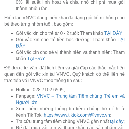
0% lãi suất linh hoạt và chia nhỏ chi phí mua gói
thành nhiều lần.
Hiện tại, VNVC đang triển khai đa dạng gói tiêm chủng cho
bé theo từng nhóm tuổi, bao gồm:
Gói vắc xin cho trẻ từ 0 - 2 tuổi: Tham khảo
TẠI ĐÂY
Gói vắc xin cho trẻ tiền học đường: Tham khảo
TẠI
ĐÂY
Gói vắc xin cho trẻ vị thành niên và thanh niên: Tham
khảo
TẠI ĐÂY
Để được tư vấn, đặt lịch tiêm và giải đáp các thắc mắc liên
quan đến gói vắc xin tại VNVC, Quý khách có thể liên hệ
trực tiếp với VNVC theo thông tin sau:
Hotline: 028 7102 6595;
Fanpage:
VNVC – Trung tâm Tiêm chủng Trẻ em và
Người lớn
;
Xem thêm những thông tin tiêm chủng hữu ích từ
kênh Tik Tok:
https://www.tiktok.com/@vnvc.vn
;
Tra cứu trung tâm tiêm chủng VNVC gần nhất
tại đây
;
Để đặt mua vắc xin và tham khảo các sản phẩm vắc