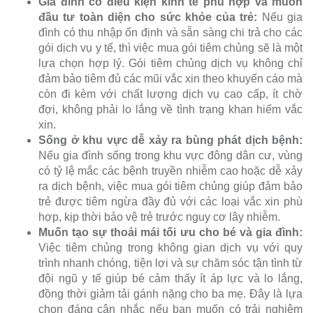
Gia đình có điều kiện kinh tế phù hợp và muốn
đầu tư toàn diện cho sức khỏe của trẻ:
Nếu gia
đình có thu nhập ổn định và sẵn sàng chi trả cho các
gói dịch vụ y tế, thì việc mua gói tiêm chủng sẽ là một
lựa chọn hợp lý. Gói tiêm chủng dịch vụ không chỉ
đảm bảo tiêm đủ các mũi vắc xin theo khuyến cáo mà
còn đi kèm với chất lượng dịch vụ cao cấp, ít chờ
đợi, không phải lo lắng về tình trạng khan hiếm vắc
xin.
Sống ở khu vực dễ xảy ra bùng phát dịch bệnh:
Nếu gia đình sống trong khu vực đông dân cư, vùng
có tỷ lệ mắc các bệnh truyền nhiễm cao hoặc dễ xảy
ra dịch bệnh, việc mua gói tiêm chủng giúp đảm bảo
trẻ được tiêm ngừa đầy đủ với các loại vắc xin phù
hợp, kịp thời bảo vệ trẻ trước nguy cơ lây nhiễm.
Muốn tạo sự thoải mái tối ưu cho bé và gia đình:
Việc tiêm chủng trong không gian dịch vụ với quy
trình nhanh chóng, tiện lợi và sự chăm sóc tận tình từ
đội ngũ y tế giúp bé cảm thấy ít áp lực và lo lắng,
đồng thời giảm tải gánh nặng cho ba mẹ. Đây là lựa
chọn đáng cân nhắc nếu bạn muốn có trải nghiệm