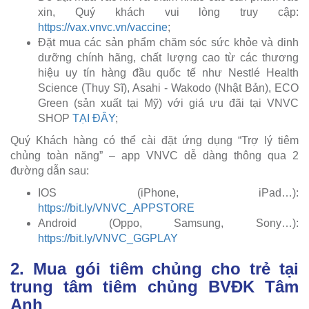
xin, Quý khách vui lòng truy cập:
https://vax.vnvc.vn/vaccine
;
Đặt mua các sản phẩm chăm sóc sức khỏe và dinh
dưỡng chính hãng, chất lượng cao từ các thương
hiệu uy tín hàng đầu quốc tế như Nestlé Health
Science (Thụy Sĩ), Asahi - Wakodo (Nhật Bản), ECO
Green (sản xuất tại Mỹ) với giá ưu đãi tại VNVC
SHOP
TẠI ĐÂY
;
Quý Khách hàng có thể cài đặt ứng dụng “Trợ lý tiêm
chủng toàn năng” – app VNVC dễ dàng thông qua 2
đường dẫn sau:
IOS (iPhone, iPad…):
https://bit.ly/VNVC_APPSTORE
Android (Oppo, Samsung, Sony…):
https://bit.ly/VNVC_GGPLAY
2. Mua gói tiêm chủng cho trẻ tại
trung tâm tiêm chủng BVĐK Tâm
Anh