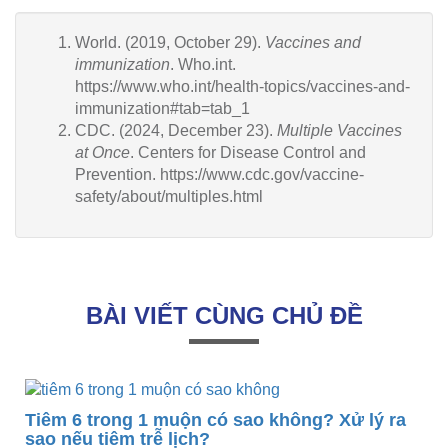
World. (2019, October 29).
Vaccines and
immunization
. Who.int.
https://www.who.int/health-topics/vaccines-and-
immunization#tab=tab_1
CDC. (2024, December 23).
Multiple Vaccines
at Once
. Centers for Disease Control and
Prevention. https://www.cdc.gov/vaccine-
safety/about/multiples.html
BÀI VIẾT CÙNG CHỦ ĐỀ
1 muộn có sao không? Xử lý ra
ễ lịch?