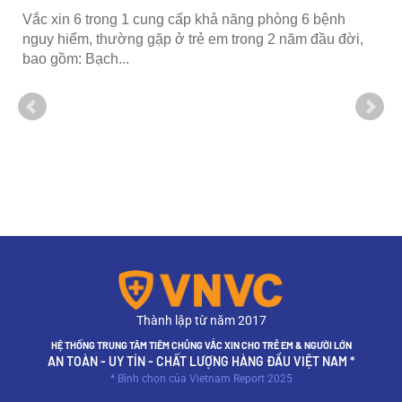
1 cung cấp khả năng phòng 6 bệnh
g gặp ở trẻ em trong 2 năm đầu đời,
Uống rota bao lâu
huy tác dụng khi 
0Rotavirus dễ lây lan,
bụng và mất nước ở tr
xin rota đủ...
Thành lập từ năm 2017
HỆ THỐNG TRUNG TÂM TIÊM CHỦNG VẮC XIN CHO TRẺ EM & NGƯỜI LỚN
AN TOÀN - UY TÍN - CHẤT LƯỢNG HÀNG ĐẦU VIỆT NAM *
* Bình chọn của Vietnam Report 2025