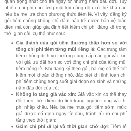
quan trọng nhất cho trẻ ngay từ những năm đầu đời. Tuy
nhiên, chi phí cho từng mũi khi cộng dồn có thể khá cao
nếu ba mẹ lựa chọn phương thức tiêm lẻ. Vì vậy, đăng ký
gói tiêm chủng không chỉ đảm bảo trẻ được bảo vệ toàn
diện mà còn giúp gia đình tiết kiệm chi phí đáng kể trong
thời gian dài, cụ thể như sau:
Giá thành của gói tiêm thường thấp hơn so với
tổng chi phí tiêm từng mũi riêng lẻ:
Các trung tâm
tiêm chủng dịch vụ thường cung cấp các gói vắc xin
với giá ưu đãi hơn so với tổng chi phí của từng mũi
tiêm riêng lẻ. Khi đăng ký theo gói, ba mẹ có thể tiết
kiệm một khoản không nhỏ, đặc biệt khi tính toán chi
phí tiêm chủng trong suốt giai đoạn sơ sinh và những
năm đầu đời của trẻ;
Không lo tăng giá vắc xin
: Giá vắc xin có thể thay
đổi theo thời điểm do tình trạng nguồn cung và chi
phí nhập khẩu. Nếu ba mẹ mua gói tiêm sớm, mức
giá được cố định ngay từ đầu, tránh rủi ro chi phí
tăng theo thời gian;
Giảm chi phí đi lại và thời gian chờ đợi
: Tiêm lẻ