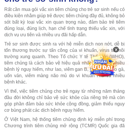
Rất cần mua gói vắc xin tiêm chủng cho trẻ sơ sinh nếu có
điều kiện nhằm giúp trẻ được tiêm chủng đầy đủ, không bỏ
sót bất kỳ loại vắc xin quan trọng nào, đảm bảo trẻ tiêm
đúng loại, đúng lịch, hạn chế tình trạng thiếu vắc xin, với
dịch vụ ưu tiên và nhiều ưu đãi hấp dẫn.
Trẻ sơ sinh được sinh ra với hệ miễn dịch non nớt, dễ bị
×
tổn thương trước sự tấn công của vi khuẩn, virus từ môi
trường xung quanh. Theo Tổ chức Y tế Thế giới (WHO),
tiêm chủng là cách bảo vệ hiệu quả nhất chống lại nhiều
bệnh lý nguy hiểm, như lao, viêm gan B, bạch hầu, ho gà,
uốn ván, viêm màng não mủ do vi khuẩn Hib và nhiều
bệnh khác.
Vì thế, việc tiêm chủng cho trẻ ngay từ những năm tháng
đầu đời không chỉ bảo vệ sức khỏe của riêng trẻ mà còn
góp phần đảm bảo sức khỏe cộng đồng, giảm thiểu nguy
cơ bùng phát các dịch bệnh nguy hiểm.
Ở Việt Nam, hệ thống tiêm chủng định kỳ miễn phí trong
Chương trình tiêm chủng mở rộng (TCMR) Quốc gia đã