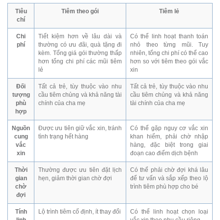
Tiêu
Tiêm theo gói
Tiêm lẻ
chí
Chi
Tiết kiệm hơn về lâu dài và
Có thể linh hoạt thanh toán
phí
thường có ưu đãi, quà tặng đi
nhỏ theo từng mũi. Tuy
kèm. Tổng giá gói thường thấp
nhiên, tổng chi phí có thể cao
hơn tổng chi phí các mũi tiêm
hơn so với tiêm theo gói vắc
lẻ
xin
Đối
Tất cả trẻ, tùy thuộc vào nhu
Tất cả trẻ, tùy thuộc vào nhu
tượng
cầu tiêm chủng và khả năng tài
cầu tiêm chủng và khả năng
phù
chính của cha mẹ
tài chính của cha mẹ
hợp
Nguồn
Được ưu tiên giữ vắc xin, tránh
Có thể gặp nguy cơ vắc xin
cung
tình trạng hết hàng
khan hiếm, phải chờ nhập
vắc
hàng, đặc biệt trong giai
xin
đoạn cao điểm dịch bệnh
Thời
Thường được ưu tiên đặt lịch
Có thể phải chờ đợi khá lâu
gian
hẹn, giảm thời gian chờ đợi
để tư vấn và sắp xếp theo lộ
chờ
trình tiêm phù hợp cho bé
đợi
Tính
Lộ trình tiêm cố định, ít thay đổi
Có thể linh hoạt chọn loại
linh
vắc xin theo nhu cầu riêng