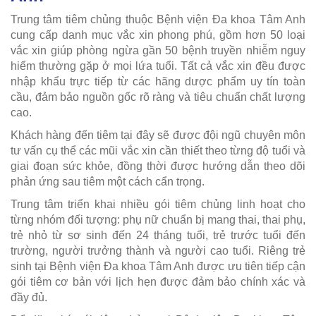
Trung tâm tiêm chủng thuộc Bệnh viện Đa khoa Tâm Anh
cung cấp danh mục vắc xin phong phú, gồm hơn 50 loại
vắc xin giúp phòng ngừa gần 50 bệnh truyền nhiễm nguy
hiểm thường gặp ở mọi lứa tuổi. Tất cả vắc xin đều được
nhập khẩu trực tiếp từ các hãng dược phẩm uy tín toàn
cầu, đảm bảo nguồn gốc rõ ràng và tiêu chuẩn chất lượng
cao.
Khách hàng đến tiêm tại đây sẽ được đội ngũ chuyên môn
tư vấn cụ thể các mũi vắc xin cần thiết theo từng độ tuổi và
giai đoạn sức khỏe, đồng thời được hướng dẫn theo dõi
phản ứng sau tiêm một cách cẩn trọng.
Trung tâm triển khai nhiều gói tiêm chủng linh hoạt cho
từng nhóm đối tượng: phụ nữ chuẩn bị mang thai, thai phụ,
trẻ nhỏ từ sơ sinh đến 24 tháng tuổi, trẻ trước tuổi đến
trường, người trưởng thành và người cao tuổi. Riêng trẻ
sinh tại Bệnh viện Đa khoa Tâm Anh được ưu tiên tiếp cận
gói tiêm cơ bản với lịch hẹn được đảm bảo chính xác và
đầy đủ.