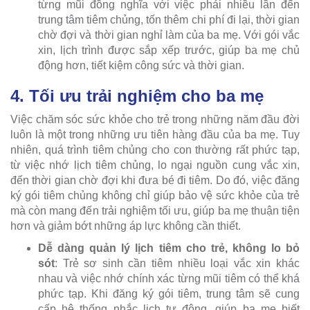
từng mũi đồng nghĩa với việc phải nhiều lần đến
trung tâm tiêm chủng, tốn thêm chi phí đi lại, thời gian
chờ đợi và thời gian nghỉ làm của ba mẹ. Với gói vắc
xin, lịch trình được sắp xếp trước, giúp ba mẹ chủ
động hơn, tiết kiệm công sức và thời gian.
4. Tối ưu trải nghiệm cho ba mẹ
Việc chăm sóc sức khỏe cho trẻ trong những năm đầu đời
luôn là một trong những ưu tiên hàng đầu của ba mẹ. Tuy
nhiên, quá trình tiêm chủng cho con thường rất phức tạp,
từ việc nhớ lịch tiêm chủng, lo ngại nguồn cung vắc xin,
đến thời gian chờ đợi khi đưa bé đi tiêm. Do đó, việc đăng
ký gói tiêm chủng không chỉ giúp bảo vệ sức khỏe của trẻ
mà còn mang đến trải nghiệm tối ưu, giúp ba mẹ thuận tiện
hơn và giảm bớt những áp lực không cần thiết.
Dễ dàng quản lý lịch tiêm cho trẻ, không lo bỏ
sót
: Trẻ sơ sinh cần tiêm nhiều loại vắc xin khác
nhau và việc nhớ chính xác từng mũi tiêm có thể khá
phức tạp. Khi đăng ký gói tiêm, trung tâm sẽ cung
cấp hệ thống nhắc lịch tự động, giúp ba mẹ biết