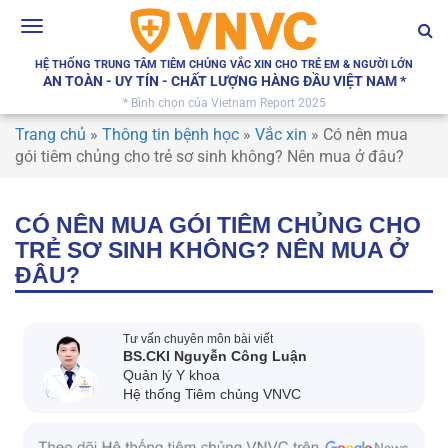
Toggle
navigation
HỆ THỐNG TRUNG TÂM TIÊM CHỦNG VẮC XIN CHO TRẺ EM & NGƯỜI LỚN
AN TOÀN - UY TÍN - CHẤT LƯỢNG HÀNG ĐẦU VIỆT NAM *
* Bình chọn của Vietnam Report 2025
Trang chủ
»
Thông tin bệnh học
»
Vắc xin
»
Có nên mua
gói tiêm chủng cho trẻ sơ sinh không? Nên mua ở đâu?
CÓ NÊN MUA GÓI TIÊM CHỦNG CHO
TRẺ SƠ SINH KHÔNG? NÊN MUA Ở
ĐÂU?
Tư vấn chuyên môn bài viết
BS.CKI Nguyễn Công Luận
Quản lý Y khoa
Hệ thống Tiêm chủng VNVC