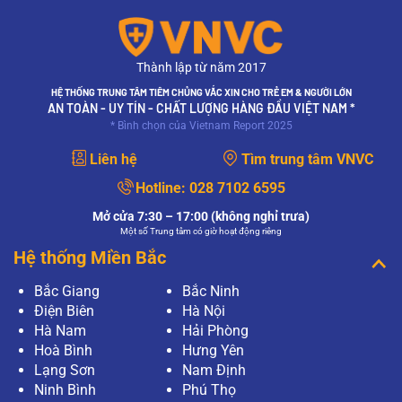
Thành lập từ năm 2017
HỆ THỐNG TRUNG TÂM TIÊM CHỦNG VẮC XIN CHO TRẺ EM & NGƯỜI LỚN
AN TOÀN - UY TÍN - CHẤT LƯỢNG HÀNG ĐẦU VIỆT NAM *
* Bình chọn của Vietnam Report 2025
Liên hệ
Tìm trung tâm VNVC
Hotline:
028 7102 6595
Mở cửa 7:30 – 17:00 (không nghỉ trưa)
Một số Trung tâm có giờ hoạt động riêng
Hệ thống Miền Bắc
Bắc Giang
Bắc Ninh
Điện Biên
Hà Nội
Hà Nam
Hải Phòng
Hoà Bình
Hưng Yên
Lạng Sơn
Nam Định
Ninh Bình
Phú Thọ