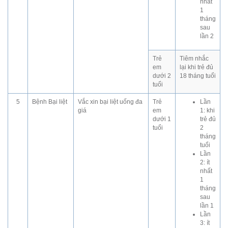
nhất
1
tháng
sau
lần 2
Trẻ
Tiêm nhắc
em
lại khi trẻ đủ
dưới 2
18 tháng tuổi
tuổi
5
Bệnh Bại liệt
Vắc xin bại liệt uống đa
Trẻ
Lần
giá
em
1: khi
dưới 1
trẻ đủ
tuổi
2
tháng
tuổi
Lần
2: ít
nhất
1
tháng
sau
lần 1
Lần
3: ít