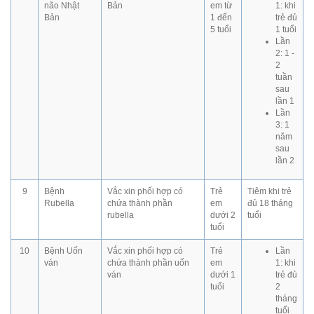
não Nhật
Bản
em từ
1: khi
Bản
1 đến
trẻ đủ
5 tuổi
1 tuổi
Lần
2: 1 -
2
tuần
sau
lần 1
Lần
3: 1
năm
sau
lần 2
9
Bệnh
Vắc xin phối hợp có
Trẻ
Tiêm khi trẻ
Rubella
chứa thành phần
em
đủ 18 tháng
rubella
dưới 2
tuổi
tuổi
10
Bệnh Uốn
Vắc xin phối hợp có
Trẻ
Lần
ván
chứa thành phần uốn
em
1: khi
ván
dưới 1
trẻ đủ
tuổi
2
tháng
tuổi