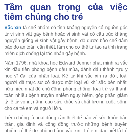
Tầm quan trọng của việc
tiêm chủng cho trẻ
Vắc xin
là chế phẩm có tính kháng nguyên có nguồn gốc
từ vi sinh vật gây bệnh hoặc vi sinh vật có cấu trúc kháng
nguyên giống vi sinh vật gây bệnh, đã được bào chế đảm
bảo độ an toàn cần thiết, làm cho cơ thể tự tạo ra tình trạng
miễn dịch chống lại tác nhân gây bệnh.
Năm 1796, nhà khoa học Edward Jenner phát minh ra vắc
xin đầu tiên phòng bệnh đậu mùa, đánh dấu thành tựu y
học vĩ đại của nhân loại. Kể từ khi vắc xin ra đời, loài
người đã thực sự có được một loại vũ khí sắc bén nhất,
hữu hiệu nhất để chủ động phòng chống, loại trừ và thanh
toán nhiều bệnh truyền nhiễm nguy hiểm, góp phần giảm
tỷ lệ tử vong, nâng cao sức khỏe và chất lượng cuộc sống
cho cả trẻ em và người lớn.
Tiêm chủng là hoạt động cần thiết để bảo vệ sức khỏe bản
thân, gia đình và cộng đồng trước những bệnh truyền
nhiễm có thể dự phòng bằng vắc xin. Trẻ em, đặc biệt là trẻ