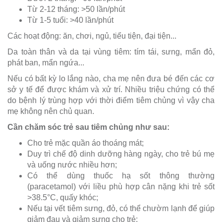
Từ 2-12 tháng: >50 lần/phút
Từ 1-5 tuổi: >40 lần/phút
Các hoạt động: ăn, chơi, ngủ, tiểu tiện, đại tiện...
Da toàn thân và da tại vùng tiêm: tím tái, sưng, mẩn đỏ,
phát ban, mẩn ngứa...
Nếu có bất kỳ lo lắng nào, cha mẹ nên đưa bé đến các cơ
sở y tế để được khám và xử trí. Nhiều triệu chứng có thể
do bệnh lý trùng hợp với thời điểm tiêm chủng vì vậy cha
mẹ không nên chủ quan.
Cần chăm sóc trẻ sau tiêm chủng như sau:
Cho trẻ mặc quần áo thoáng mát;
Duy trì chế độ dinh dưỡng hàng ngày, cho trẻ bú mẹ
và uống nước nhiều hơn;
Có thể dùng thuốc hạ sốt thông thường
(paracetamol) với liều phù hợp cân nặng khi trẻ sốt
>38.5°C, quấy khóc;
Nếu tại vết tiêm sưng, đỏ, có thể chườm lạnh để giúp
giảm đau và giảm sưng cho trẻ;