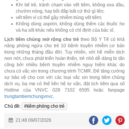
Khi bế trẻ, tránh chạm vào vết tiêm, không xoa dầu,
chườm nóng, hay bôi đắp bất cứ thứ gì lên;
vết tiêm vì có thể gây nhiễm trùng vết tiêm;
Không dùng aspirin, không dùng thêm các thuốc ho
và hạ sốt khác nếu không có chỉ định của bác sĩ.
Lịch tiêm chủng mở rộng cho trẻ
theo Bộ Y Tế có khả
năng phòng ngừa cho trẻ 10 bệnh truyền nhiễm cơ bản
trong những tháng đầu đời. Tuy nhiên, với hệ miễn dịch
non nớt, chưa phát triển hoàn thiện, trẻ nhỏ dễ dàng bị tấn
công bởi nhiều bệnh truyền nhiễm nguy hiểm khác do
chưa có vắc xin trong chương trình TCMR. Để tăng cường
sự bảo vệ cho con với các loại vắc xin trong tiêm chủng
dịch vụ, ba mẹ có thể liên hệ tư vấn, đặt lịch tiêm qua số
Hotline của VNVC 028 7102 6595 hoặc fanpage
trungtamtiemchungvnvc
.
Chủ đề:
#tiêm phòng cho trẻ
21:48 09/07/2026