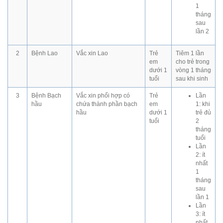
1
tháng
sau
lần 2
2
Bệnh Lao
Vắc xin Lao
Trẻ
Tiêm 1 lần
em
cho trẻ trong
dưới 1
vòng 1 tháng
tuổi
sau khi sinh
3
Bệnh Bạch
Vắc xin phối hợp có
Trẻ
Lần
hầu
chứa thành phần bạch
em
1: khi
hầu
dưới 1
trẻ đủ
tuổi
2
tháng
tuổi
Lần
2: ít
nhất
1
tháng
sau
lần 1
Lần
3: ít
nhất