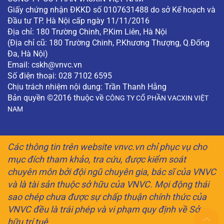
Giấy chứng nhận ĐKKD số 0107631488 do sở Kế hoạch và
Đầu tư TP. Hà Nội cấp ngày 11/11/2016
Địa chỉ: 180 Trường Chinh, P.Kim Liên, Hà Nội
(Địa chỉ cũ: 180 Trường Chinh, P.Khương Thượng, Q.Đống
Đa, Hà Nội)
Email:
cskh@vnvc.vn
Số điện thoại: 028 7102 6595
Chịu trách nhiệm nội dung: Trần Thanh Hằng
Bản quyền ©2016 thuộc về
CÔNG TY CỔ PHẦN VACXIN VIỆT
NAM
Các thông tin trên website vnvc.vn chỉ phục vụ cho
mục đích tham khảo, tra cứu, được kiểm soát
chuyên môn bởi đội ngũ chuyên gia, bác sĩ của VNVC
và là tài sản thuộc sở hữu của VNVC. Mọi động thái
sao chép chưa được sự chấp thuận chính thức của
VNVC đều là trái phép và vi phạm quy định về Sở
hữu trí tuệ.