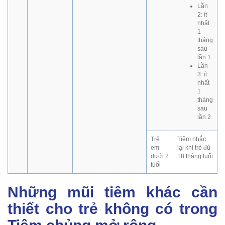
Lần
2: ít
nhất
1
tháng
sau
lần 1
Lần
3: ít
nhất
1
tháng
sau
lần 2
Trẻ
Tiêm nhắc
em
lại khi trẻ đủ
dưới 2
18 tháng tuổi
tuổi
Những mũi tiêm khác cần
thiết cho trẻ không có trong