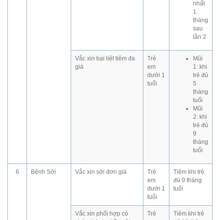
nhất
1
tháng
sau
lần 2
Vắc xin bại liệt tiêm đa
Trẻ
Mũi
giá
em
1: khi
dưới 1
trẻ đủ
tuổi
5
tháng
tuổi
Mũi
2: khi
trẻ đủ
9
tháng
tuổi
6
Bệnh Sởi
Vắc xin sởi đơn giá
Trẻ
Tiêm khi trẻ
em
đủ 9 tháng
dưới 1
tuổi
tuổi
Vắc xin phối hợp có
Trẻ
Tiêm khi trẻ