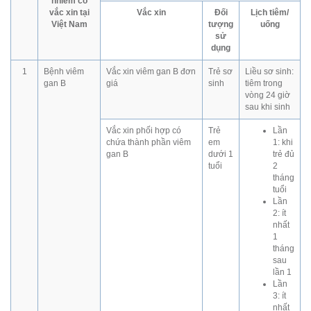
nhiễm có
vắc xin tại
Vắc xin
Đối
Lịch tiêm/
Việt Nam
tượng
uống
sử
dụng
1
Bệnh viêm
Vắc xin viêm gan B đơn
Trẻ sơ
Liều sơ sinh:
gan B
giá
sinh
tiêm trong
vòng 24 giờ
sau khi sinh
Vắc xin phối hợp có
Trẻ
Lần
chứa thành phần viêm
em
1: khi
gan B
dưới 1
trẻ đủ
tuổi
2
tháng
tuổi
Lần
2: ít
nhất
1
tháng
sau
lần 1
Lần
3: ít
nhất