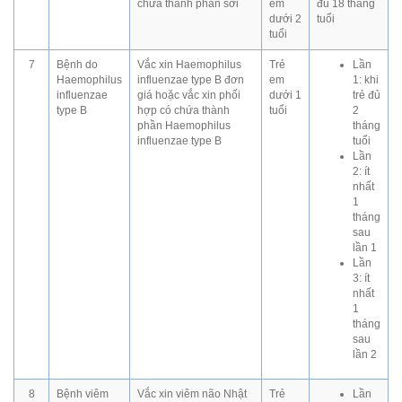
chứa thành phần sởi
em
đủ 18 tháng
dưới 2
tuổi
tuổi
7
Bệnh do
Vắc xin Haemophilus
Trẻ
Lần
Haemophilus
influenzae type B đơn
em
1: khi
influenzae
giá hoặc vắc xin phối
dưới 1
trẻ đủ
type B
hợp có chứa thành
tuổi
2
phần Haemophilus
tháng
influenzae type B
tuổi
Lần
2: ít
nhất
1
tháng
sau
lần 1
Lần
3: ít
nhất
1
tháng
sau
lần 2
8
Bệnh viêm
Vắc xin viêm não Nhật
Trẻ
Lần