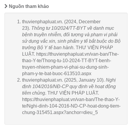
Nguồn tham khảo
thuvienphapluat.vn. (2024, December
23).
Thông tư 10/2024/TT-BYT về danh mục
bệnh truyền nhiễm, đối tượng và phạm vi phải
sử dụng vắc xin, sinh phẩm y tế bắt buộc do Bộ
trưởng Bộ Y tế ban hành
. THƯ VIỆN PHÁP
LUẬT. https://thuvienphapluat.vn/van-ban/The-
thao-Y-te/Thong-tu-10-2024-TT-BYT-benh-
truyen-nhiem-pham-vi-phai-su-dung-sinh-
pham-y-te-bat-buoc-613510.aspx
thuvienphapluat.vn. (2025, January 10).
Nghị
định 104/2016/NĐ-CP quy định về hoạt động
tiêm chủng
. THƯ VIỆN PHÁP LUẬT.
https://thuvienphapluat.vn/van-ban/The-thao-Y-
te/Nghi-dinh-104-2016-ND-CP-hoat-dong-tiem-
chung-315451.aspx?anchor=dieu_5