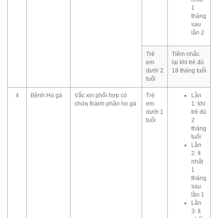
1
tháng
sau
lần 2
Trẻ
Tiêm nhắc
em
lại khi trẻ đủ
dưới 2
18 tháng tuổi
tuổi
4
Bệnh Ho gà
Vắc xin phối hợp có
Trẻ
Lần
chứa thành phần ho gà
em
1: khi
dưới 1
trẻ đủ
tuổi
2
tháng
tuổi
Lần
2: ít
nhất
1
tháng
sau
lần 1
Lần
3: ít