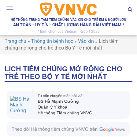
Toggle
navigation
HỆ THỐNG TRUNG TÂM TIÊM CHỦNG VẮC XIN CHO TRẺ EM & NGƯỜI LỚN
AN TOÀN - UY TÍN - CHẤT LƯỢNG HÀNG ĐẦU VIỆT NAM *
* Bình chọn của Vietnam Report 2025
Trang chủ
»
Thông tin bệnh học
»
Vắc xin
»
Lịch tiêm
chủng mở rộng cho trẻ theo Bộ Y Tế mới nhất
LỊCH TIÊM CHỦNG MỞ RỘNG CHO
TRẺ THEO BỘ Y TẾ MỚI NHẤT
Tư vấn chuyên môn bài viết
BS Hà Mạnh Cường
Quản lý Y khoa
Hệ thống Tiêm chủng VNVC