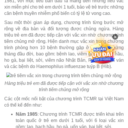
1981, với mục tiêu ban đầu là mang đến những liều vắc
xin miễn phí cho trẻ em dưới 1 tuổi, bảo vệ trẻ trước những
căn bệnh truyền nhiễm phổ biến có tỷ lệ tử vong cao.
Sau một thời gian áp dụng, chương trình từng bước mở
rộng về địa bàn và đối tượng được chủng ngừa. Hàng
triệu trẻ em đã được tiếp cận với vắc xin nhờ chương trình
×
tiêm chủng mở rộng. Hiện danh mục vắc xin trong chương
trình phòng hơn 10 bệnh thường gặp ở trẻ trong những
tháng đầu đời, bao gồm: bệnh lao, viêm gan B, bạch hầu,
ho gà, bại liệt, sởi, viêm não Nhật Bản, Rubella, uốn ván
và các bệnh do Haemophilus influenzae tuýp B (Hib).
Hàng triệu trẻ em đã được tiếp cận với vắc xin nhờ chương
trình tiêm chủng mở rộng
Các cột mốc nổi bật của chương trình TCMR tại Việt Nam
có thể kể đến như:
Năm 1985
: Chương trình TCMR được triển khai trên
toàn quốc ở trẻ em dưới 1 tuổi, với 6 loại vắc xin
gồm: lao, bạch hầu, ho gà, uốn ván, bại liệt, sởi.