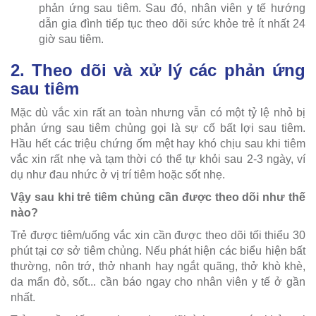
phản ứng sau tiêm. Sau đó, nhân viên y tế hướng
dẫn gia đình tiếp tục theo dõi sức khỏe trẻ ít nhất 24
giờ sau tiêm.
2. Theo dõi và xử lý các phản ứng
sau tiêm
Mặc dù vắc xin rất an toàn nhưng vẫn có một tỷ lệ nhỏ bị
phản ứng sau tiêm chủng gọi là sự cố bất lợi sau tiêm.
Hầu hết các triệu chứng ốm mệt hay khó chịu sau khi tiêm
vắc xin rất nhẹ và tạm thời có thể tự khỏi sau 2-3 ngày, ví
dụ như đau nhức ở vị trí tiêm hoặc sốt nhẹ.
Vậy sau khi trẻ tiêm chủng cần được theo dõi như thế
nào?
Trẻ được tiêm/uống vắc xin cần được theo dõi tối thiểu 30
phút tại cơ sở tiêm chủng. Nếu phát hiện các biểu hiện bất
thường, nôn trớ, thở nhanh hay ngắt quãng, thở khò khè,
da mẩn đỏ, sốt... cần báo ngay cho nhân viên y tế ở gần
nhất.