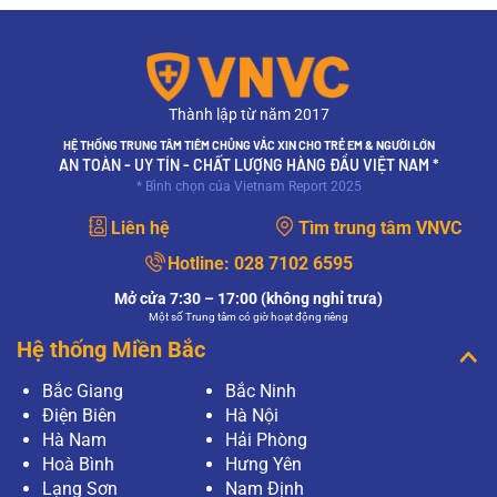
Thành lập từ năm 2017
HỆ THỐNG TRUNG TÂM TIÊM CHỦNG VẮC XIN CHO TRẺ EM & NGƯỜI LỚN
AN TOÀN - UY TÍN - CHẤT LƯỢNG HÀNG ĐẦU VIỆT NAM *
* Bình chọn của Vietnam Report 2025
Liên hệ
Tìm trung tâm VNVC
Hotline:
028 7102 6595
Mở cửa 7:30 – 17:00 (không nghỉ trưa)
Một số Trung tâm có giờ hoạt động riêng
Hệ thống Miền Bắc
Bắc Giang
Bắc Ninh
Điện Biên
Hà Nội
Hà Nam
Hải Phòng
Hoà Bình
Hưng Yên
Lạng Sơn
Nam Định