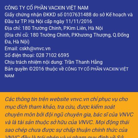
CÔNG TY CỔ PHẦN VACXIN VIỆT NAM
Giấy chứng nhận ĐKKD số 0107631488 do sở Kế hoạch và
Đầu tư TP. Hà Nội cấp ngày 11/11/2016
Địa chỉ: 180 Trường Chinh, P.Kim Liên, Hà Nội
(Địa chỉ cũ: 180 Trường Chinh, P.Khương Thượng, Q.Đống
Đa, Hà Nội)
Email:
cskh@vnvc.vn
Số điện thoại: 028 7102 6595
Chịu trách nhiệm nội dung: Trần Thanh Hằng
Bản quyền ©2016 thuộc về
CÔNG TY CỔ PHẦN VACXIN VIỆT
NAM
Các thông tin trên website vnvc.vn chỉ phục vụ cho
mục đích tham khảo, tra cứu, được kiểm soát
chuyên môn bởi đội ngũ chuyên gia, bác sĩ của VNVC
và là tài sản thuộc sở hữu của VNVC. Mọi động thái
sao chép chưa được sự chấp thuận chính thức của
VNVC đều là trái phép và vi phạm quy định về Sở