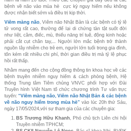
bệnh về não vào mùa hè cực kỳ nguy hiểm nếu không
được nhận biết sớm và điều trị kịp thời.
Viêm màng não
, Viêm não Nhật Bản là các bệnh có tỷ lệ
tử vong rất cao, thường để lại di chứng tàn tật suốt đời
như liệt, câm, điếc, mù, thiểu năng trí tuệ, động kinh hoặc
phải cắt cụt chân tay,... Người lớn mắc bệnh trở thành
nguồn lây nhiễm cho trẻ em, người lớn tuổi trong gia đình,
tốn kém rất nhiều chi phí, thời gian điều trị mà tỷ lệ phục
hồi rất thấp.
Nhằm mang đến cho cộng đồng thông tin khoa học về các
bệnh truyền nhiễm nguy hiểm & cách phòng bệnh, Hệ
thống Trung tâm Tiêm chủng VNVC phối hợp với Đài
Truyền hình Việt Nam tổ chức chương trình Tư vấn trực
tuyến:
“Viêm màng não, Viêm não Nhật Bản & các bệnh
về não nguy hiểm trong mùa hè”
vào lúc 20h thứ Sáu,
ngày 17/05/2024,với sự tham gia của các chuyên gia:
BS Trương Hữu Khanh
, Phó chủ tịch Liên chi hội
Truyền nhiễm TPHCM;
BS.CKII Nguyễn Lê Ngọc
, Bác sĩ khoa Nhi, BVĐK