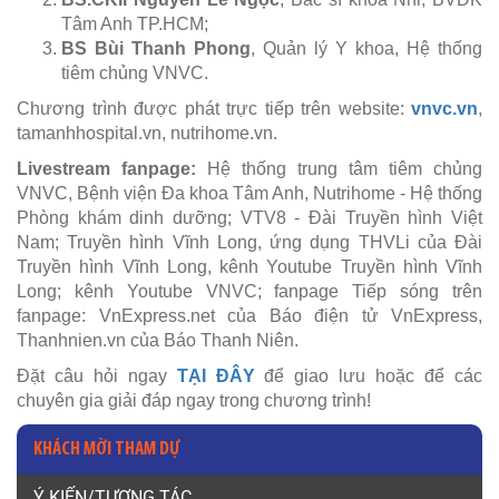
Tâm Anh TP.HCM;
BS Bùi Thanh Phong
, Quản lý Y khoa, Hệ thống
tiêm chủng VNVC.
Chương trình được phát trực tiếp trên website:
vnvc.vn
,
tamanhhospital.vn, nutrihome.vn.
Livestream fanpage:
Hệ thống trung tâm tiêm chủng
VNVC, Bệnh viện Đa khoa Tâm Anh, Nutrihome - Hệ thống
Phòng khám dinh dưỡng; VTV8 - Đài Truyền hình Việt
Nam; Truyền hình Vĩnh Long, ứng dụng THVLi của Đài
Truyền hình Vĩnh Long, kênh Youtube Truyền hình Vĩnh
Long; kênh Youtube VNVC; fanpage Tiếp sóng trên
fanpage: VnExpress.net của Báo điện tử VnExpress,
Thanhnien.vn của Báo Thanh Niên.
Đặt câu hỏi ngay
TẠI ĐÂY
để giao lưu hoặc để các
chuyên gia giải đáp ngay trong chương trình!
KHÁCH MỜI THAM DỰ
Ý KIẾN/TƯƠNG TÁC