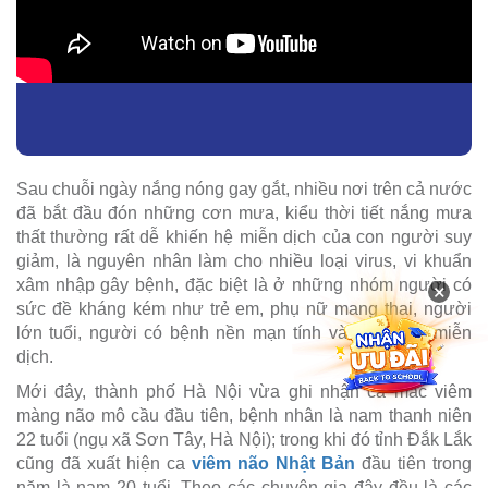
Sau chuỗi ngày nắng nóng gay gắt, nhiều nơi trên cả nước
đã bắt đầu đón những cơn mưa, kiểu thời tiết nắng mưa
thất thường rất dễ khiến hệ miễn dịch của con người suy
giảm, là nguyên nhân làm cho nhiều loại virus, vi khuẩn
xâm nhập gây bệnh, đặc biệt là ở những nhóm người có
×
sức đề kháng kém như trẻ em, phụ nữ mang thai, người
lớn tuổi, người có bệnh nền mạn tính và suy giảm miễn
dịch.
Mới đây, thành phố Hà Nội vừa ghi nhận ca mắc viêm
màng não mô cầu đầu tiên, bệnh nhân là nam thanh niên
22 tuổi (ngụ xã Sơn Tây, Hà Nội); trong khi đó tỉnh Đắk Lắk
cũng đã xuất hiện ca
viêm não Nhật Bản
đầu tiên trong
năm là nam 20 tuổi. Theo các chuyên gia đây đều là các