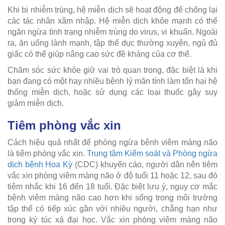
Khi bị nhiễm trùng, hệ miễn dịch sẽ hoạt động để chống lại
các tác nhân xâm nhập. Hệ miễn dịch khỏe mạnh có thể
ngăn ngừa tình trạng nhiễm trùng do virus, vi khuẩn. Ngoài
ra, ăn uống lành mạnh, tập thể dục thường xuyên, ngủ đủ
giấc có thể giúp nâng cao sức đề kháng của cơ thể.
Chăm sóc sức khỏe giữ vai trò quan trọng, đặc biệt là khi
bạn đang có một hay nhiều bệnh lý mãn tính làm tổn hại hệ
thống miễn dịch, hoặc sử dụng các loại thuốc gây suy
giảm miễn dịch.
Tiêm phòng vắc xin
Cách hiệu quả nhất để phòng ngừa bệnh viêm màng não
là tiêm phòng vắc xin.
Trung tâm Kiểm soát và Phòng ngừa
dịch bệnh Hoa Kỳ
(CDC) khuyến cáo, người dân nên tiêm
vắc xin phòng viêm màng não ở độ tuổi 11 hoặc 12, sau đó
tiêm nhắc khi 16 đến 18 tuổi. Đặc biệt lưu ý, nguy cơ mắc
bệnh viêm màng não cao hơn khi sống trong môi trường
tập thể có tiếp xúc gần với nhiều người, chẳng hạn như
trong ký túc xá đại học. Vắc xin phòng viêm màng não