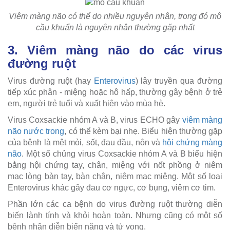
Viêm màng não có thể do nhiều nguyên nhân, trong đó mô
cầu khuẩn là nguyên nhân thường gặp nhất
3. Viêm màng não do các virus
đường ruột
Virus đường ruột (hay
Enterovirus
) lây truyền qua đường
tiếp xúc phân - miệng hoặc hô hấp, thường gây bệnh ở trẻ
em, người trẻ tuổi và xuất hiện vào mùa hè.
Virus Coxsackie nhóm A và B, virus ECHO gây
viêm màng
não nước trong
, có thể kèm bại nhẹ. Biểu hiện thường gặp
của bệnh là mệt mỏi, sốt, đau đầu, nôn và
hội chứng màng
não
. Một số chủng virus Coxsackie nhóm A và B biểu hiện
bằng hội chứng tay, chân, miệng với nốt phồng ở niêm
mạc lòng bàn tay, bàn chân, niêm mạc miệng. Một số loại
Enterovirus khác gây đau cơ ngực, cơ bụng, viêm cơ tim.
Phần lớn các ca bệnh do virus đường ruột thường diễn
biến lành tính và khỏi hoàn toàn. Nhưng cũng có một số
bệnh nhân diễn biến nặng và tử vong.