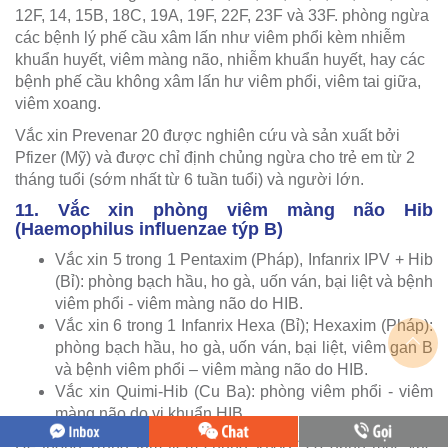
12F, 14, 15B, 18C, 19A, 19F, 22F, 23F và 33F. phòng ngừa
các bệnh lý phế cầu xâm lấn như viêm phổi kèm nhiễm
khuẩn huyết, viêm màng não, nhiễm khuẩn huyết, hay các
bệnh phế cầu không xâm lấn hư viêm phổi, viêm tai giữa,
viêm xoang.
Vắc xin Prevenar 20 được nghiên cứu và sản xuất bởi
Pfizer (Mỹ) và được chỉ định chủng ngừa cho trẻ em từ 2
tháng tuổi (sớm nhất từ 6 tuần tuổi) và người lớn.
11. Vắc xin phòng viêm màng não Hib
(Haemophilus influenzae týp B)
Vắc xin 5 trong 1 Pentaxim (Pháp), Infanrix IPV + Hib
(Bỉ): phòng bạch hầu, ho gà, uốn ván, bại liệt và bệnh
viêm phổi - viêm màng não do HIB.
Vắc xin 6 trong 1 Infanrix Hexa (Bỉ); Hexaxim (Pháp):
phòng bạch hầu, ho gà, uốn ván, bại liệt, viêm gan B
và bệnh viêm phổi – viêm màng não do HIB.
Vắc xin Quimi-Hib (Cu Ba): phòng viêm phổi - viêm
màng não do vi khuẩn HIB.
Hệ thống Trung tâm tiêm chủng VNVC có danh mục vắc