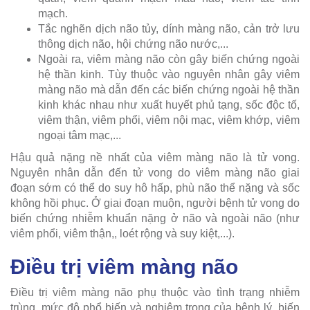
mạch.
Tắc nghẽn dịch não tủy, dính màng não, cản trở lưu
thông dịch não, hội chứng não nước,...
Ngoài ra, viêm màng não còn gây biến chứng ngoài
hệ thần kinh. Tùy thuộc vào nguyên nhân gây viêm
màng não mà dẫn đến các biến chứng ngoài hệ thần
kinh khác nhau như xuất huyết phủ tạng, sốc độc tố,
viêm thận, viêm phổi, viêm nội mạc, viêm khớp, viêm
ngoại tâm mạc,...
Hậu quả nặng nề nhất của viêm màng não là tử vong.
Nguyên nhân dẫn đến tử vong do viêm màng não giai
đoạn sớm có thể do suy hô hấp, phù não thể nặng và sốc
không hồi phục. Ở giai đoạn muộn, người bệnh tử vong do
biến chứng nhiễm khuẩn nặng ở não và ngoài não (như
viêm phổi, viêm thận,, loét rộng và suy kiệt,...).
Điều trị viêm màng não
Điều trị viêm màng não phụ thuộc vào tình trạng nhiễm
trùng, mức độ phổ biến và nghiêm trọng của bệnh lý, biến