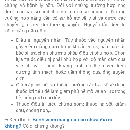
chứng và bệnh lý nền. Đối với những trường hợp nhẹ
được các bác sĩ chỉ định điều trị ở cơ sở ngoại trú. Những
trường hợp nặng cần có sự hỗ trợ về y tế và được các
chuyên gia theo dõi thường xuyên. Nguyên tắc điều trị
viêm màng não gồm:
Điều trị nguyên nhân: Tùy thuộc vào nguyên nhân
gây viêm màng não như vi khuẩn, virus, nấm mà các
bác sĩ lựa chọn phương pháp điều trị phù hợp. Chọn
lựa thuốc điều trị phải phù hợp với độ mẫn cảm của
vi sinh vật. Thuốc kháng sinh có thể được tiêm
đường tĩnh mạch hoặc tiêm thông qua ống truyền
dịch.
Giảm áp lực nội sọ: thông thường các bác sĩ sử dụng
thuốc lợi tiểu để làm giảm phù nề mô và áp lực trong
hệ thống dịch não tủy.
Thuốc điều trị triệu chứng gồm: thuốc hạ sốt, giảm
đau, chống nôn,...
⇒ Xem thêm:
Bệnh viêm màng não có chữa được
không?
Có di chứng không?