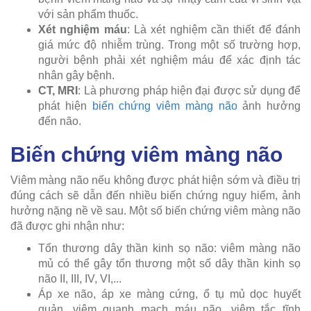
với sản phẩm thuốc.
Xét nghiệm máu
: Là xét nghiệm cần thiết để đánh
giá mức độ nhiễm trùng. Trong một số trường hợp,
người bệnh phải xét nghiệm máu để xác định tác
nhân gây bệnh.
CT, MRI
: Là phương pháp hiện đại được sử dụng để
phát hiện
biến chứng viêm màng não
ảnh hưởng
đến não.
Biến chứng viêm màng não
Viêm màng não nếu không được phát hiện sớm và điều trị
đúng cách sẽ dẫn đến nhiều biến chứng nguy hiểm, ảnh
hưởng nặng nề về sau. Một số biến chứng viêm màng não
đã được ghi nhận như:
Tổn thương dây thần kinh sọ não: viêm màng não
mủ có thể gây tổn thương một số dây thần kinh sọ
não II, III, IV, VI,...
Áp xe não, áp xe màng cứng, ổ tụ mủ dọc huyết
quản, viêm quanh mạch máu não, viêm tắc tĩnh