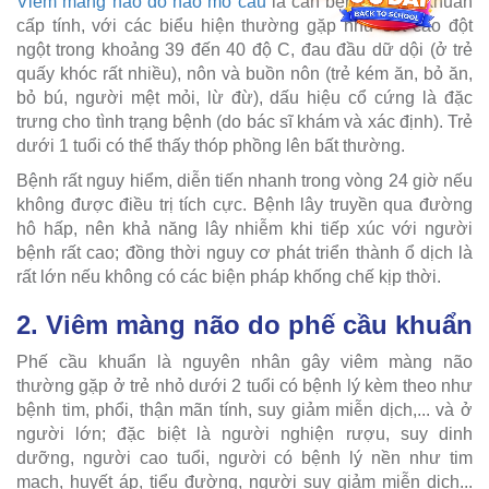
Viêm màng não do não mô cầu
là căn bệnh nhiễm khuẩn
cấp tính, với các biểu hiện thường gặp như sốt cao đột
ngột trong khoảng 39 đến 40 độ C, đau đầu dữ dội (ở trẻ
quấy khóc rất nhiều), nôn và buồn nôn (trẻ kém ăn, bỏ ăn,
bỏ bú, người mệt mỏi, lừ đừ), dấu hiệu cổ cứng là đặc
trưng cho tình trạng bệnh (do bác sĩ khám và xác định). Trẻ
dưới 1 tuổi có thể thấy thóp phồng lên bất thường.
Bệnh rất nguy hiểm, diễn tiến nhanh trong vòng 24 giờ nếu
không được điều trị tích cực. Bệnh lây truyền qua đường
hô hấp, nên khả năng lây nhiễm khi tiếp xúc với người
bệnh rất cao; đồng thời nguy cơ phát triển thành ổ dịch là
rất lớn nếu không có các biện pháp khống chế kịp thời.
2. Viêm màng não do phế cầu khuẩn
Phế cầu khuẩn là nguyên nhân gây viêm màng não
thường gặp ở trẻ nhỏ dưới 2 tuổi có bệnh lý kèm theo như
bệnh tim, phổi, thận mãn tính, suy giảm miễn dịch,... và ở
người lớn; đặc biệt là người nghiện rượu, suy dinh
dưỡng, người cao tuổi, người có bệnh lý nền như tim
mạch, huyết áp, tiểu đường, người suy giảm miễn dịch...