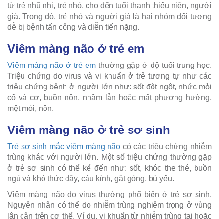
từ trẻ nhũ nhi, trẻ nhỏ, cho đến tuổi thanh thiếu niên, người
già. Trong đó, trẻ nhỏ và người già là hai nhóm đối tượng
dễ bị bệnh tấn công và diễn tiến nặng.
Viêm màng não ở trẻ em
Viêm màng não ở trẻ em
thường gặp ở độ tuổi trung học.
Triệu chứng do virus và vi khuẩn ở trẻ tương tự như các
triệu chứng bệnh ở người lớn như: sốt đột ngột, nhức mỏi
cổ và cơ, buồn nôn, nhầm lẫn hoặc mất phương hướng,
mệt mỏi, nôn.
Viêm màng não ở trẻ sơ sinh
Trẻ sơ sinh mắc viêm màng não
có các triệu chứng nhiễm
trùng khác với người lớn. Một số triệu chứng thường gặp
ở trẻ sơ sinh có thể kể đến như: sốt, khóc the thé, buồn
ngủ và khó thức dậy, cáu kỉnh, gắt gỏng, bú yếu.
Viêm màng não do virus thường phổ biến ở trẻ sơ sinh.
Nguyên nhân có thể do nhiễm trùng nghiêm trọng ở vùng
lân cận trên cơ thể. Ví dụ, vi khuẩn từ nhiễm trùng tai hoặc