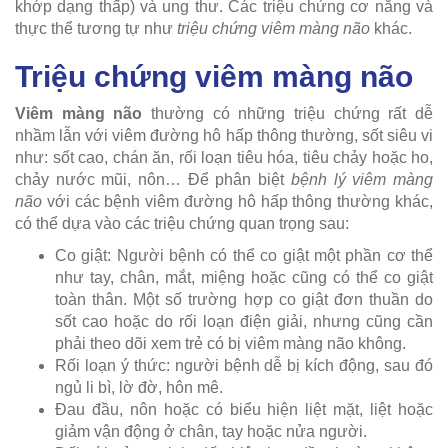
khớp dạng thấp) và ung thư. Các triệu chứng cơ năng và
thực thể tương tự như
triệu chứng viêm màng não
khác.
Triệu chứng viêm màng não
Viêm màng não
thường có những triệu chứng rất dễ
nhầm lẫn với viêm đường hô hấp thông thường, sốt siêu vi
như: sốt cao, chán ăn, rối loạn tiêu hóa, tiêu chảy hoặc ho,
chảy nước mũi, nôn… Để phân biệt
bệnh lý viêm màng
não
với các bệnh viêm đường hô hấp thông thường khác,
có thể dựa vào các triệu chứng quan trọng sau:
Co giật: Người bệnh có thể co giật một phần cơ thể
như tay, chân, mắt, miệng hoặc cũng có thể co giật
toàn thân. Một số trường hợp co giật đơn thuần do
sốt cao hoặc do rối loạn điện giải, nhưng cũng cần
phải theo dõi xem trẻ có bị viêm màng não không.
Rối loạn ý thức: người bệnh dễ bị kích động, sau đó
ngủ li bì, lờ đờ, hôn mê.
Đau đầu, nôn hoặc có biểu hiện liệt mặt, liệt hoặc
giảm vận động ở chân, tay hoặc nửa người.