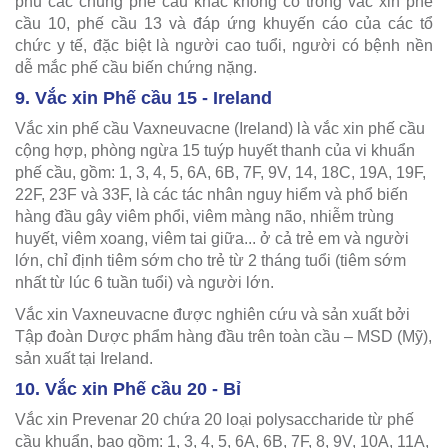
phủ các chủng phế cầu khác không có trong vắc xin phế
cầu 10, phế cầu 13 và đáp ứng khuyến cáo của các tổ
chức y tế, đặc biệt là người cao tuổi, người có bệnh nền
dễ mắc phế cầu biến chứng nặng.
9. Vắc xin Phế cầu 15 - Ireland
Vắc xin phế cầu Vaxneuvacne (Ireland) là vắc xin phế cầu
cộng hợp, phòng ngừa 15 tuýp huyết thanh của vi khuẩn
phế cầu, gồm: 1, 3, 4, 5, 6A, 6B, 7F, 9V, 14, 18C, 19A, 19F,
22F, 23F và 33F, là các tác nhân nguy hiểm và phổ biến
hàng đầu gây viêm phổi, viêm màng não, nhiễm trùng
huyết, viêm xoang, viêm tai giữa... ở cả trẻ em và người
lớn, chỉ định tiêm sớm cho trẻ từ 2 tháng tuổi (tiêm sớm
nhất từ lúc 6 tuần tuổi) và người lớn.
Vắc xin Vaxneuvacne được nghiên cứu và sản xuất bởi
Tập đoàn Dược phẩm hàng đầu trên toàn cầu – MSD (Mỹ),
sản xuất tại Ireland.
10. Vắc xin Phế cầu 20 - Bỉ
Vắc xin Prevenar 20 chứa 20 loại polysaccharide từ phế
cầu khuẩn, bao gồm: 1, 3, 4, 5, 6A, 6B, 7F, 8, 9V, 10A, 11A,