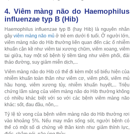
4. Viêm màng não do Haemophilus
influenzae typ B (Hib)
Haemophilus influenzae typ B (hay Hib) là nguyên nhân
gây
viêm màng não mủ
ở trẻ em dưới 6 tuổi. Ở người lớn,
viêm màng não do Hib thường liên quan đến các ổ nhiễm
khuẩn cận kề như viêm tai xương chũm, viêm xoang, viêm
tai giữa, hay một số bệnh lý tiềm tàng như viêm phổi, đái
tháo đường, suy giảm miễn dịch,...
Viêm màng não do Hib có thể đi kèm một số biểu hiện của
nhiễm khuẩn toàn thân như viêm cơ, viêm phổi, viêm mủ
hầu họng, viêm xương tủy, nhiễm khuẩn huyết,... Triệu
chứng lâm sàng của viêm màng não do Hib thường không
có nhiều khác biệt với so với các bệnh viêm màng não
khác: sốt, đau đầu, nôn,...
Tỷ lệ tử vong của bệnh viêm màng não do Hib thường rơi
vào khoảng 5%. Nếu may mắn sống sót, người bệnh có
thể có một số di chứng về thần kinh như giảm thính lực,
điếc, chậm nói, não úng thủy.