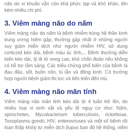
não do vi khuẩn vẫn còn khá phức tạp và khó khăn, tốn
kém nhiều chi phí.
3. Viêm màng não do nấm
Viêm màng não do nấm là bệnh nhiễm trùng hệ thần kinh
trung ương hiếm gặp, thường gặp nhất ở những người
suy giảm miễn dịch như người nhiễm HIV, sử dụng
corticoid kéo dài, bệnh máu ác tính,... Bệnh thường diễn
biến kéo dài, tỷ lệ tử vong cao, khó chẩn đoán nếu không
có hỗ trợ lâm sàng. Các triệu chứng phổ biến của bệnh là
đau đầu, sốt, buồn nôn, lú lẫn và động kinh. Có trường
hợp người bệnh giảm thị lực và tiến triển đến mù.
4. Viêm màng não mãn tính
Viêm màng não mãn tính kéo dài từ 4 tuần trở lên, do
nhiều loại vi sinh vật và yếu tố nguy cơ như: Nấm,
spirochetes, Mycobacterium tuberculosis, rickettsiae,
Toxoplasma gondii, HIV, enteroviruses và một số bệnh rối
loạn thấp khớp tự miễn dịch (lupus ban đỏ hệ thống, viêm