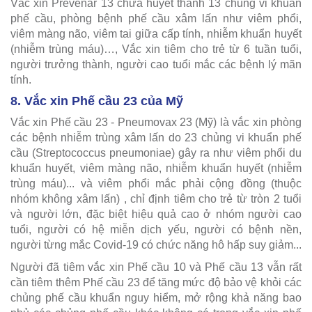
Vắc xin Prevenar 13 chứa huyết thanh 13 chủng vi khuẩn
phế cầu, phòng bệnh phế cầu xâm lấn như viêm phổi,
viêm màng não, viêm tai giữa cấp tính, nhiễm khuẩn huyết
(nhiễm trùng máu)…, Vắc xin tiêm cho trẻ từ 6 tuần tuổi,
người trưởng thành, người cao tuổi mắc các bệnh lý mãn
tính.
8. Vắc xin Phế cầu 23 của Mỹ
Vắc xin Phế cầu 23 - Pneumovax 23 (Mỹ) là vắc xin phòng
các bệnh nhiễm trùng xâm lấn do 23 chủng vi khuẩn phế
cầu (Streptococcus pneumoniae) gây ra như viêm phổi du
khuẩn huyết, viêm màng não, nhiễm khuẩn huyết (nhiễm
trùng máu)... và viêm phổi mắc phải cộng đồng (thuộc
nhóm không xâm lấn) , chỉ định tiêm cho trẻ từ tròn 2 tuổi
và người lớn, đặc biệt hiệu quả cao ở nhóm người cao
tuổi, người có hệ miễn dịch yếu, người có bệnh nền,
người từng mắc Covid-19 có chức năng hô hấp suy giảm...
Người đã tiêm vắc xin Phế cầu 10 và Phế cầu 13 vẫn rất
cần tiêm thêm Phế cầu 23 để tăng mức độ bảo vệ khỏi các
chủng phế cầu khuẩn nguy hiểm, mở rộng khả năng bao