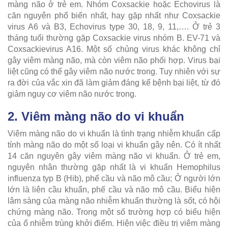
màng não ở trẻ em. Nhóm Coxsackie hoặc Echovirus là
căn nguyên phổ biến nhất, hay gặp nhất như Coxsackie
virus A6 và B3, Echovirus type 30, 18, 9, 11,…. Ở trẻ 3
tháng tuổi thường gặp Coxsackie virus nhóm B. EV-71 và
Coxsackievirus A16. Một số chủng virus khác không chỉ
gây viêm màng não, mà còn viêm não phối hợp. Virus bại
liệt cũng có thể gây viêm não nước trong. Tuy nhiên với sự
ra đời của vắc xin đã làm giảm đáng kể bệnh bại liệt, từ đó
giảm nguy cơ viêm não nước trong.
2. Viêm màng não do vi khuẩn
Viêm màng não do vi khuẩn là tình trạng nhiễm khuẩn cấp
tính màng não do một số loại vi khuẩn gây nên. Có ít nhất
14 căn nguyên gây viêm màng não vi khuẩn. Ở trẻ em,
nguyên nhân thường gặp nhất là vi khuẩn Hemophilus
influenza typ B (Hib), phế cầu và não mô cầu; Ở người lớn
lớn là liên cầu khuẩn, phế cầu và não mô cầu. Biểu hiện
lâm sàng của màng não nhiễm khuẩn thường là sốt, có hội
chứng màng não. Trong một số trường hợp có biểu hiện
của ổ nhiễm trùng khởi điểm. Hiện việc điều trị viêm màng