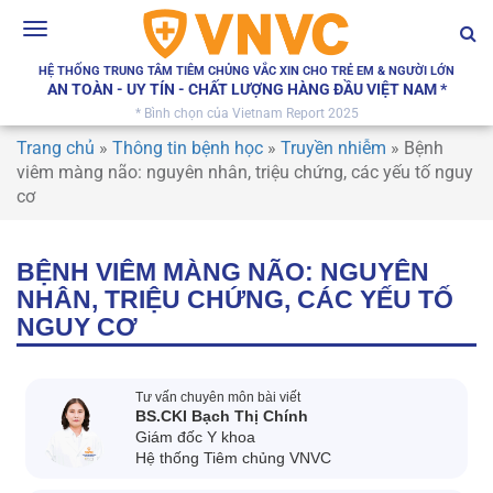
Toggle
navigation
HỆ THỐNG TRUNG TÂM TIÊM CHỦNG VẮC XIN CHO TRẺ EM & NGƯỜI LỚN
AN TOÀN - UY TÍN - CHẤT LƯỢNG HÀNG ĐẦU VIỆT NAM *
* Bình chọn của Vietnam Report 2025
Trang chủ
»
Thông tin bệnh học
»
Truyền nhiễm
»
Bệnh
viêm màng não: nguyên nhân, triệu chứng, các yếu tố nguy
cơ
BỆNH VIÊM MÀNG NÃO: NGUYÊN
NHÂN, TRIỆU CHỨNG, CÁC YẾU TỐ
NGUY CƠ
Tư vấn chuyên môn bài viết
BS.CKI Bạch Thị Chính
Giám đốc Y khoa
Hệ thống Tiêm chủng VNVC