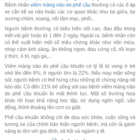
Bệnh nhân
viêm màng não do phế cầu
thường có các ổ áp
xe cận kề sọ não hoặc các cơ quan khác như tai giữa, tai
xương chũm, xoang, nội tâm mạc, phổi,..
Người bệnh thường có biểu hiện sốt cao, đau đầu trong
một vài giờ hoặc từ 1 đến 2 ngày. Ngoài ra, bệnh nhân còn
có thể xuất hiện một số triệu chứng khác như nôn mửa,
nhạy cảm ánh sáng, ăn không ngon, đau cứng cổ, rối loạn
ý thức, li bì, ngủ gà,...
Viêm màng não do phế cầu khuẩn có tỷ lệ tử vong ở trẻ
nhỏ lên đến 8%, ở người lớn là 22%. Nếu may mắn sống
sót, người bệnh có thể hứng chịu những di chứng nặng nề
kéo dài. Có đến 21% trẻ sống sót sau bệnh viêm màng não
do phế cầu khuẩn bị mất thính lực. Một số trường hợp
khác rối loạn khả năng học tập, sử dụng ngôn ngữ, vận
động, thỉnh thoảng lên cơn co giật.
Phế cầu khuẩn không chỉ đe dọa sức khỏe, cuộc sống và
tương lai của chính bản thân người bệnh, mà còn là gánh
nặng to lớn với gia đình, xã hội và ngành y tế.