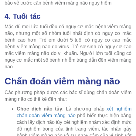
bảo vệ trước căn bệnh viêm màng não nguy hiểm.
4. Tuổi tác
Mặc dù mọi lứa tuổi đều có nguy cơ mắc bệnh viêm màng
não, nhưng một số nhóm tuổi nhất định có nguy cơ mắc
bệnh cao hơn. Trẻ em dưới 5 tuổi có nguy cơ cao mắc
bệnh viêm màng não do virus. Trẻ sơ sinh có nguy cơ cao
mắc viêm màng não do vi khuẩn. Người lớn tuổi cũng có
nguy cơ mắc một số bệnh nhiễm trùng dẫn đến viêm màng
não.
Chẩn đoán viêm màng não
Các phương pháp được các bác sĩ dùng chẩn đoán viêm
màng não có thể kể đến như:
Chọc dịch não tủy
: Là phương pháp
xét nghiệm
chẩn đoán viêm màng não
phổ biến thực hiện bằng
cách lấy dịch não tủy xét nghiệm nhằm xác định mức
độ nghiêm trọng của tình trạng viêm, tác nhân gây
bệnh viêm màng não và sự nhạy cảm của vi sinh vật