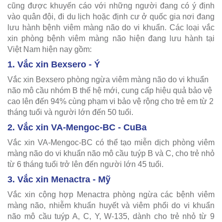
cũng được khuyến cáo với những người đang có ý định
vào quân đội, đi du lịch hoặc định cư ở quốc gia nơi đang
lưu hành bệnh viêm màng não do vi khuẩn. Các loại vắc
xin phòng bệnh viêm màng não hiện đang lưu hành tại
Việt Nam hiện nay gồm:
1. Vắc xin Bexsero - Ý
Vắc xin Bexsero phòng ngừa viêm màng não do vi khuẩn
não mô cầu nhóm B thế hệ mới, cung cấp hiệu quả bảo vệ
cao lên đến 94% cùng phạm vi bảo vệ rộng cho trẻ em từ 2
tháng tuổi và người lớn đến 50 tuổi.
2. Vắc xin VA-Mengoc-BC - CuBa
Vắc xin VA-Mengoc-BC có thể tạo miễn dịch phòng viêm
màng não do vi khuẩn não mô cầu tuýp B và C, cho trẻ nhỏ
từ 6 tháng tuổi trở lên đến người lớn 45 tuổi.
3. Vắc xin Menactra - Mỹ
Vắc xin cộng hợp Menactra phòng ngừa các bệnh viêm
màng não, nhiễm khuẩn huyết và viêm phổi do vi khuẩn
não mô cầu tuýp A, C, Y, W-135, dành cho trẻ nhỏ từ 9