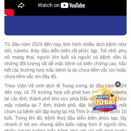
Từ đầu năm 2024 đến nay, tình hình nhiều dịch bệnh như
sởi, rubella, thủy đậu diễn biến rất phức tạp. Trẻ nhỏ, phụ
nữ mang thai, người lớn tuổi và người có bệnh nền là
những đối tượng rất dễ mắc bệnh và biến chứng cao, hầu
hết các trường hợp mắc bệnh là do chưa tiêm vắc xin hoặc
chưa tiêm vắc xin đầy đủ.
×
Theo Viện Vệ sinh dịch tễ Trung ương, từ đầu năm 2024
đến nay, có 78 trường hợp sốt phát ban nghi sởi, rubella
tại các tỉnh, thành phố khu vực phía Bắc và 10 trường hợp
mắc rubella tại 7 tỉnh, thành phố, đặc biệt ghi nhận một
chùm ca bệnh sởi tập trung tại Hà Tĩnh ở nhóm trẻ dưới 10
tuổi. Trong khi đó, bệnh thuỷ đậu diễn biến phức tạp, lây
nhanh ở trẻ em nhưng diễn biến nặng hơn ở người lớn,
nhiều người tưởng mắc bệnh nhẹ với vài nốt mụn nước