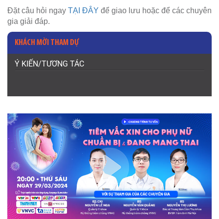
Đặt câu hỏi ngay
TẠI ĐÂY
để giao lưu hoặc để các chuyên
gia giải đáp.
KHÁCH MỜI THAM DỰ
Ý KIẾN/TƯƠNG TÁC