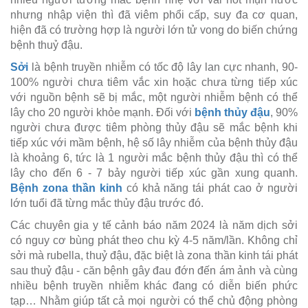
nhưng nhập viện thì đã viêm phổi cấp, suy đa cơ quan,
hiện đã có trường hợp là người lớn tử vong do biến chứng
bệnh thuỷ đậu.
Sởi
là bệnh truyền nhiễm có tốc độ lây lan cực nhanh, 90-
100% người chưa tiêm vắc xin hoặc chưa từng tiếp xúc
với nguồn bệnh sẽ bị mắc, một người nhiễm bệnh có thể
lây cho 20 người khỏe mạnh. Đối với
bệnh thủy đậu
, 90%
người chưa được tiêm phòng thủy đậu sẽ mắc bệnh khi
tiếp xúc với mầm bệnh, hệ số lây nhiễm của bệnh thủy đậu
là khoảng 6, tức là 1 người mắc bệnh thủy đậu thì có thể
lây cho đến 6 - 7 bảy người tiếp xúc gần xung quanh.
Bệnh zona thần kinh
có khả năng tái phát cao ở người
lớn tuổi đã từng mắc thủy đậu trước đó.
Các chuyên gia y tế cảnh báo năm 2024 là năm dịch sởi
có nguy cơ bùng phát theo chu kỳ 4-5 năm/lần. Không chỉ
sởi mà rubella, thuỷ đậu, đặc biệt là zona thần kinh tái phát
sau thuỷ đậu - căn bệnh gây đau đớn đến ám ảnh và cùng
nhiều bệnh truyền nhiễm khác đang có diễn biến phức
tạp… Nhằm giúp tất cả mọi người có thể chủ động phòng