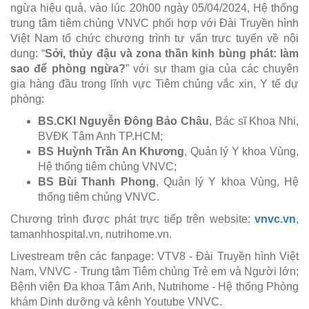
ngừa hiệu quả, vào lúc 20h00 ngày 05/04/2024, Hệ thống
trung tâm tiêm chủng VNVC phối hợp với Đài Truyền hình
Việt Nam tổ chức chương trình tư vấn trực tuyến về nội
dung: “
Sởi, thủy đậu và zona thần kinh bùng phát: làm
sao để phòng ngừa?
” với sự tham gia của các chuyên
gia hàng đầu trong lĩnh vực Tiêm chủng vắc xin, Y tế dự
phòng:
BS.CKI Nguyễn Đông Bảo Châu
, Bác sĩ Khoa Nhi,
BVĐK Tâm Anh TP.HCM;
BS Huỳnh Trần An Khương
, Quản lý Y khoa Vùng,
Hệ thống tiêm chủng VNVC;
BS Bùi Thanh Phong
, Quản lý Y khoa Vùng, Hệ
thống tiêm chủng VNVC.
Chương trình được phát trực tiếp trên website:
vnvc.vn
,
tamanhhospital.vn, nutrihome.vn.
Livestream trên các fanpage: VTV8 - Đài Truyền hình Việt
Nam, VNVC - Trung tâm Tiêm chủng Trẻ em và Người lớn;
Bệnh viện Đa khoa Tâm Anh, Nutrihome - Hệ thống Phòng
khám Dinh dưỡng và kênh Youtube VNVC.