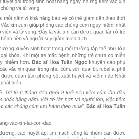
 tuyệt đối trong sinh hoạt hàng ngày, nhưng tiêm vắc xin
 chứng và tử vong.
c mỗi năm vì khả năng bảo vệ có thể giảm dần theo thời
i. Vắc xin cúm giúp phòng các chủng cúm nguy hiểm, nhất
viện và tử vong. Đây là vắc xin cần được quan tâm ở trẻ
ó bệnh nền và người suy giảm miễn dịch.
hường xuyên sinh hoạt trong môi trường tập thể như lớp
goại khóa. Khi một trẻ mắc bệnh, những trẻ chưa có miễn
lây nhiễm hơn.
Bác sĩ Hoa Tuấn Ngọc
khuyến cáo phụ
 các vắc xin quan trọng như cúm, sởi, quai bị, rubella, phế
 được quan tâm phòng sốt xuất huyết và viêm não Nhật
phát triển.
ổi. Trẻ từ 6 tháng đến dưới 9 tuổi nếu tiêm cúm lần đầu
 nhắc hằng năm. Với trẻ lớn hơn và người lớn, việc tiêm
ước các chủng cúm lưu hành theo mùa”
,
Bác sĩ Hoa Tuấn
 đường, cao huyết áp, tim mạch cũng là nhóm cần được