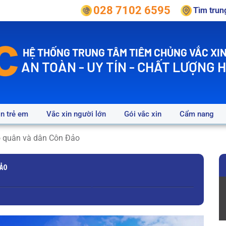
028 7102 6595
Tìm tru
HỆ THỐNG TRUNG TÂM TIÊM CHỦNG VẮC XIN
AN TOÀN - UY TÍN - CHẤT LƯỢNG 
in trẻ em
Vắc xin người lớn
Gói vắc xin
Cẩm nang
 quân và dân Côn Đảo
ĐẢO