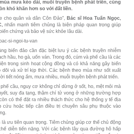
 mùa mưa kéo dài, muỗi truyền bệnh phát triển, cùng
còn khó khăn hơn so với đất liền.
ỏe cho quân và dân Côn Đảo”,
Bác sĩ Hoa Tuấn Ngọc,
,
nhấn mạnh tiêm chủng là biện pháp quan trọng giúp
iến chứng và bảo vệ sức khỏe lâu dài.
ùng biển đảo cần đặc biệt lưu ý các bệnh truyền nhiễm
ch hầu, ho gà, uốn ván. Trong đó, cúm và phế cầu là các
hiện trong sinh hoạt cộng đồng và có khả năng gây biến
õi và xử trí kịp thời. Các bệnh theo mùa như sốt xuất
ời tiết nóng ẩm, mưa nhiều, muỗi truyền bệnh phát triển.
 phế cầu, nguy cơ không chỉ dừng ở sốt, ho, mệt mỏi mà
huyết, suy đa tạng, thậm chí tử vong ở những trường hợp
òn có thể đặt ra nhiều thách thức cho hệ thống y tế địa
 cứu hoặc tiếp cận điều trị chuyên sâu phụ thuộc vào
ông.
là ưu tiên quan trọng. Tiêm chủng giúp cơ thể chủ động
chế diễn tiến nặng. Với các bệnh lây qua đường hô hấp