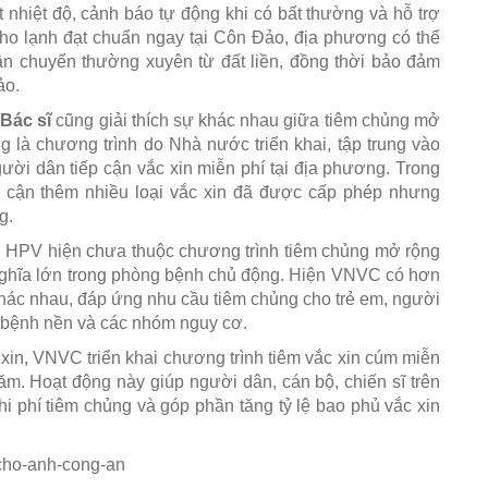
nhiệt độ, cảnh báo tự động khi có bất thường và hỗ trợ
 kho lạnh đạt chuẩn ngay tại Côn Đảo, địa phương có thể
vận chuyển thường xuyên từ đất liền, đồng thời bảo đảm
ảo.
Bác sĩ
cũng giải thích sự khác nhau giữa tiêm chủng mở
 là chương trình do Nhà nước triển khai, tập trung vào
ười dân tiếp cận vắc xin miễn phí tại địa phương. Trong
ếp cận thêm nhiều loại vắc xin đã được cấp phép nhưng
g.
, HPV hiện chưa thuộc chương trình tiêm chủng mở rộng
 nghĩa lớn trong phòng bệnh chủ động. Hiện VNVC có hơn
khác nhau, đáp ứng nhu cầu tiêm chủng cho trẻ em, người
ó bệnh nền và các nhóm nguy cơ.
xin, VNVC triển khai chương trình tiêm vắc xin cúm miễn
ăm. Hoạt động này giúp người dân, cán bộ, chiến sĩ trên
hi phí tiêm chủng và góp phần tăng tỷ lệ bao phủ vắc xin