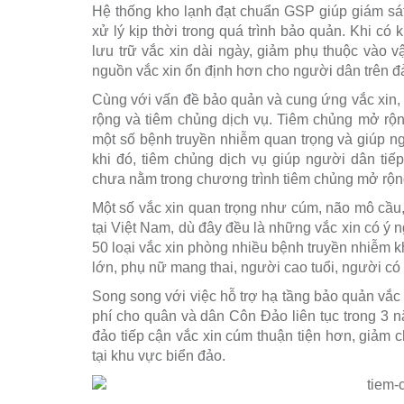
Hệ thống kho lạnh đạt chuẩn GSP giúp giám sát 
xử lý kịp thời trong quá trình bảo quản. Khi có
lưu trữ vắc xin dài ngày, giảm phụ thuộc vào 
nguồn vắc xin ổn định hơn cho người dân trên đ
Cùng với vấn đề bảo quản và cung ứng vắc xin,
rộng và tiêm chủng dịch vụ. Tiêm chủng mở rộng
một số bệnh truyền nhiễm quan trọng và giúp ng
khi đó, tiêm chủng dịch vụ giúp người dân ti
chưa nằm trong chương trình tiêm chủng mở rộn
Một số vắc xin quan trọng như cúm, não mô cầu
tại Việt Nam, dù đây đều là những vắc xin có ý
50 loại vắc xin phòng nhiều bệnh truyền nhiễm 
lớn, phụ nữ mang thai, người cao tuổi, người c
Song song với việc hỗ trợ hạ tầng bảo quản vắc 
phí cho quân và dân Côn Đảo liên tục trong 3 n
đảo tiếp cận vắc xin cúm thuận tiện hơn, giảm c
tại khu vực biển đảo.