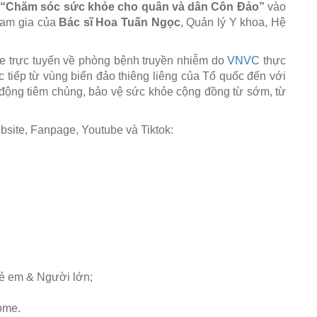
“Chăm sóc sức khỏe cho quân và dân Côn Đảo”
vào
tham gia của
Bác sĩ Hoa Tuấn Ngọc
, Quản lý Y khoa, Hệ
ỏe trực tuyến về phòng bệnh truyền nhiễm do
VNVC
thực
c tiếp từ vùng biển đảo thiêng liêng của Tổ quốc đến với
 động tiêm chủng, bảo vệ sức khỏe cộng đồng từ sớm, từ
bsite, Fanpage, Youtube và Tiktok:
ẻ em & Người lớn;
ome.