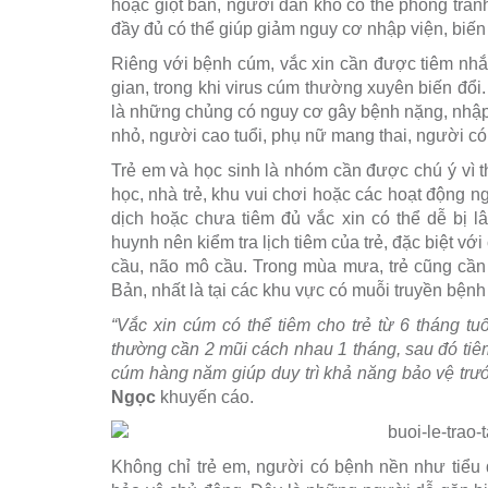
hoặc giọt bắn, người dân khó có thể phòng tránh
đầy đủ có thể giúp giảm nguy cơ nhập viện, biến
Riêng với bệnh cúm, vắc xin cần được tiêm nhắ
gian, trong khi virus cúm thường xuyên biến đổ
là những chủng có nguy cơ gây bệnh nặng, nhập 
nhỏ, người cao tuổi, phụ nữ mang thai, người c
Trẻ em và học sinh là nhóm cần được chú ý vì t
học, nhà trẻ, khu vui chơi hoặc các hoạt động n
dịch hoặc chưa tiêm đủ vắc xin có thể dễ bị 
huynh nên kiểm tra lịch tiêm của trẻ, đặc biệt với
cầu, não mô cầu. Trong mùa mưa, trẻ cũng cần
Bản, nhất là tại các khu vực có muỗi truyền bệnh 
“Vắc xin cúm có thể tiêm cho trẻ từ 6 tháng tu
thường cần 2 mũi cách nhau 1 tháng, sau đó tiêm
cúm hàng năm giúp duy trì khả năng bảo vệ tr
Ngọc
khuyến cáo.
Không chỉ trẻ em, người có bệnh nền như tiểu