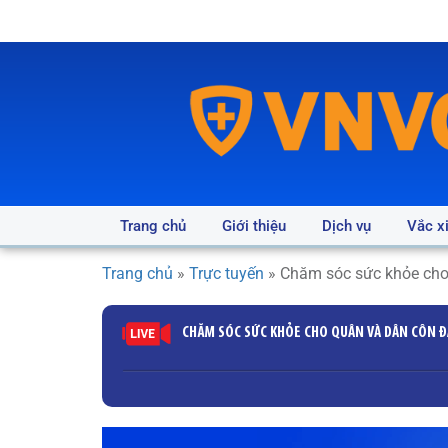
Trang chủ
Giới thiệu
Dịch vụ
Vắc x
Trang chủ
»
Trực tuyến
»
Chăm sóc sức khỏe cho
CHĂM SÓC SỨC KHỎE CHO QUÂN VÀ DÂN CÔN 