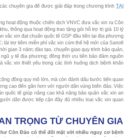
 các chuyên gia để được giải đáp trong chương trình
TẠI
ững hoạt động thuộc chiến dịch VNVC đưa vắc xin ra Côn
u, thông qua hoạt động trao tặng gói hỗ trợ trị giá 10 tỷ
ản vắc xin đạt chuẩn quốc tế GSP đầu tiên tại địa phương
; tài trợ tiêm miễn phí vắc xin cúm thế hệ mới của Sanofi
thời gian 3 năm; đào tạo, chuyển giao quy trình bảo quản,
i ngũ y tế địa phương; đồng thời ưu tiên bảo đảm nguồn
à vắc xin thiết yếu trong các tình huống dịch bệnh khẩn
 cộng đồng quy mô lớn, mà còn đánh dấu bước tiến quan
lượng cao đến gần hơn với người dân vùng biển đảo. Việc
ẩn quốc tế giúp nâng cao khả năng bảo quản vắc xin an
người dân được tiếp cận đầy đủ nhiều loại vắc xin quan
UAN TRỌNG TỪ CHUYÊN GIA
như Côn Đảo có thể đối mặt với nhiều nguy cơ bệnh