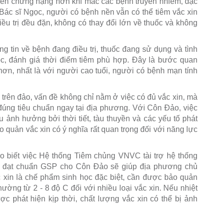
iến chứng nặng hơn khi mắc các bệnh truyền nhiễm, đặc
Bác sĩ Ngọc, người có bệnh nền vẫn có thể tiêm vắc xin
iều trị đều đặn, không có thay đổi lớn về thuốc và không
g tin về bệnh đang điều trị, thuốc đang sử dụng và tình
ọc, đánh giá thời điểm tiêm phù hợp. Đây là bước quan
 hơn, nhất là với người cao tuổi, người có bệnh mạn tính
rên đảo, vấn đề không chỉ nằm ở việc có đủ vắc xin, mà
úng tiêu chuẩn ngay tại địa phương. Với Côn Đảo, việc
ịu ảnh hưởng bởi thời tiết, tàu thuyền và các yếu tố phát
ảo quản vắc xin có ý nghĩa rất quan trọng đối với năng lực
o biết việc Hệ thống Tiêm chủng VNVC tài trợ hệ thống
in đạt chuẩn GSP cho Côn Đảo sẽ giúp địa phương chủ
c xin là chế phẩm sinh học đặc biệt, cần được bảo quản
hường từ 2 - 8 độ C đối với nhiều loại vắc xin. Nếu nhiệt
 phát hiện kịp thời, chất lượng vắc xin có thể bị ảnh