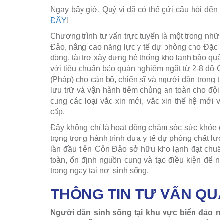
Ngay bây giờ, Quý vị đã có thể gửi câu hỏi đến
ĐÂY
!
Chương trình tư vấn trực tuyến là một trong nh
Đảo, nâng cao năng lực y tế dự phòng cho Đặc kh
đồng, tài trợ xây dựng hệ thống kho lạnh bảo qu
với tiêu chuẩn bảo quản nghiêm ngặt từ 2-8 độ C
(Pháp) cho cán bộ, chiến sĩ và người dân trong 
lưu trữ và vận hành tiêm chủng an toàn cho độ
cung các loại vắc xin mới, vắc xin thế hệ mới v
cấp.
Đây không chỉ là hoạt động chăm sóc sức khỏe
trọng trong hành trình đưa y tế dự phòng chất 
lần đầu tiên Côn Đảo sở hữu kho lạnh đạt chu
toàn, ổn định nguồn cung và tạo điều kiện để 
trọng ngay tại nơi sinh sống.
THÔNG TIN TƯ VẤN Q
Người dân sinh sống tại khu vực biển đảo 