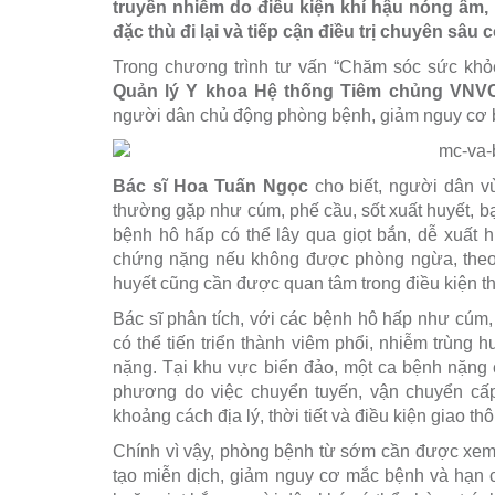
truyền nhiễm do điều kiện khí hậu nóng ẩm,
đặc thù đi lại và tiếp cận điều trị chuyên sâu 
Trong chương trình tư vấn “Chăm sóc sức kh
Quản lý Y khoa Hệ thống Tiêm chủng VNVC
người dân chủ động phòng bệnh, giảm nguy cơ b
Bác sĩ Hoa Tuấn Ngọc
cho biết, người dân v
thường gặp như cúm, phế cầu, sốt xuất huyết, bạ
bệnh hô hấp có thể lây qua giọt bắn, dễ xuất 
chứng nặng nếu không được phòng ngừa, theo d
huyết cũng cần được quan tâm trong điều kiện th
Bác sĩ phân tích, với các bệnh hô hấp như cúm,
có thể tiến triển thành viêm phổi, nhiễm trùng 
nặng. Tại khu vực biển đảo, một ca bệnh nặng c
phương do việc chuyển tuyến, vận chuyển cấp
khoảng cách địa lý, thời tiết và điều kiện giao th
Chính vì vậy, phòng bệnh từ sớm cần được xem 
tạo miễn dịch, giảm nguy cơ mắc bệnh và hạn 