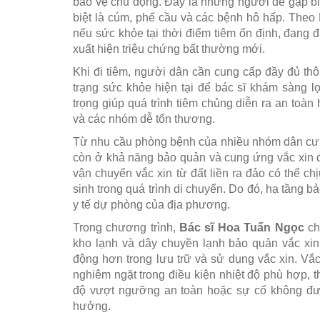
bảo vệ chủ động. Đây là những người dễ gặp b
biệt là cúm, phế cầu và các bệnh hô hấp. Theo 
nếu sức khỏe tại thời điểm tiêm ổn định, đang đ
xuất hiện triệu chứng bất thường mới.
Khi đi tiêm, người dân cần cung cấp đầy đủ thôn
trạng sức khỏe hiện tại để bác sĩ khám sàng l
trọng giúp quá trình tiêm chủng diễn ra an toàn
và các nhóm dễ tổn thương.
Từ nhu cầu phòng bệnh của nhiều nhóm dân cư t
còn ở khả năng bảo quản và cung ứng vắc xin đ
vận chuyển vắc xin từ đất liền ra đảo có thể ch
sinh trong quá trình di chuyển. Do đó, hạ tầng b
y tế dự phòng của địa phương.
Trong chương trình,
Bác sĩ Hoa Tuấn Ngọc
ch
kho lạnh và dây chuyền lạnh bảo quản vắc x
động hơn trong lưu trữ và sử dụng vắc xin. Vắ
nghiêm ngặt trong điều kiện nhiệt độ phù hợp, t
độ vượt ngưỡng an toàn hoặc sự cố không được
hưởng.