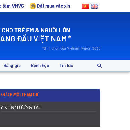
ng tâm VNVC
Đặt mua vắc xin
 CHO TRẺ EM & NGƯỜI LỚN
HÀNG ĐẦU VIỆT NAM *
*Bình chọn của Vietnam Report 2025
Bảng giá
Bệnh học
Tin tức
KHÁCH MỜI THAM DỰ
Ý KIẾN/TƯƠNG TÁC