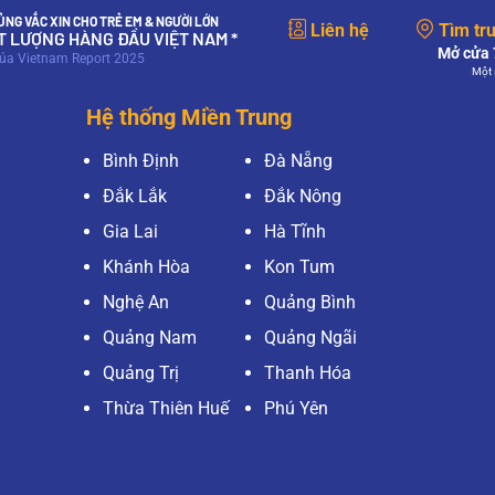
NG VẮC XIN CHO TRẺ EM & NGƯỜI LỚN
Liên hệ
Tìm tr
ẤT LƯỢNG HÀNG ĐẦU VIỆT NAM *
Mở cửa 7
của Vietnam Report 2025
Một 
Hệ thống Miền Trung
Bình Định
Đà Nẵng
Đắk Lắk
Đắk Nông
Gia Lai
Hà Tĩnh
Khánh Hòa
Kon Tum
Nghệ An
Quảng Bình
Quảng Nam
Quảng Ngãi
Quảng Trị
Thanh Hóa
Thừa Thiên Huế
Phú Yên