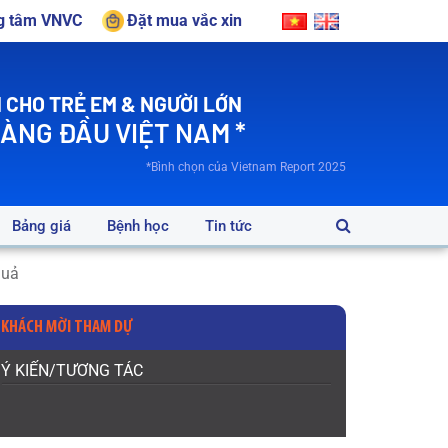
ng tâm VNVC
Đặt mua vắc xin
 CHO TRẺ EM & NGƯỜI LỚN
HÀNG ĐẦU VIỆT NAM *
*Bình chọn của Vietnam Report 2025
Bảng giá
Bệnh học
Tin tức
quả
KHÁCH MỜI THAM DỰ
Ý KIẾN/TƯƠNG TÁC