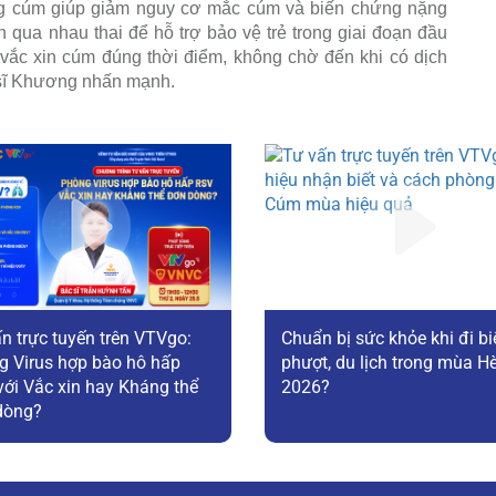
hòng cúm giúp giảm nguy cơ mắc cúm và biến chứng nặng
 qua nhau thai để hỗ trợ bảo vệ trẻ trong giai đoạn đầu
 vắc xin cúm đúng thời điểm, không chờ đến khi có dịch
 sĩ Khương nhấn mạnh.
n trực tuyến trên VTVgo:
Chuẩn bị sức khỏe khi đi bi
g Virus hợp bào hô hấp
phượt, du lịch trong mùa H
ới Vắc xin hay Kháng thể
2026?
dòng?