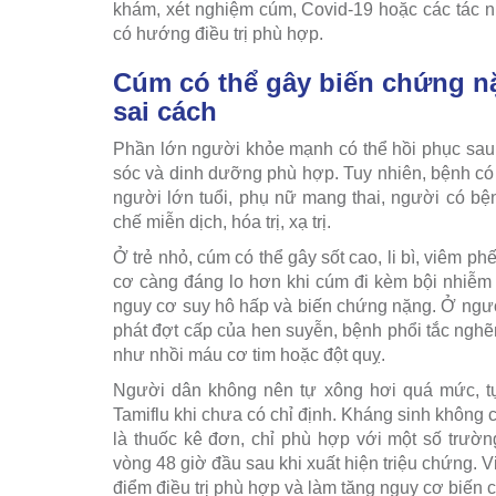
khám, xét nghiệm cúm, Covid-19 hoặc các tác 
có hướng điều trị phù hợp.
Cúm có thể gây biến chứng nặ
sai cách
Phần lớn người khỏe mạnh có thể hồi phục sau
sóc và dinh dưỡng phù hợp. Tuy nhiên, bệnh có 
người lớn tuổi, phụ nữ mang thai, người có bệ
chế miễn dịch, hóa trị, xạ trị.
Ở trẻ nhỏ, cúm có thể gây sốt cao, li bì, viêm p
cơ càng đáng lo hơn khi cúm đi kèm bội nhiễm
nguy cơ suy hô hấp và biến chứng nặng. Ở ngườ
phát đợt cấp của hen suyễn, bệnh phổi tắc nghẽ
như nhồi máu cơ tim hoặc đột quỵ.
Người dân không nên tự xông hơi quá mức, t
Tamiflu khi chưa có chỉ định. Kháng sinh không c
là thuốc kê đơn, chỉ phù hợp với một số trườn
vòng 48 giờ đầu sau khi xuất hiện triệu chứng. Vi
điểm điều trị phù hợp và làm tăng nguy cơ biế