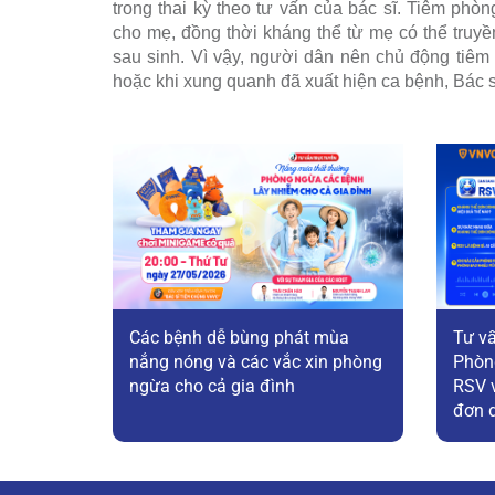
trong thai kỳ theo tư vấn của bác sĩ. Tiêm p
cho mẹ, đồng thời kháng thể từ mẹ có thể truyền
sau sinh. Vì vậy, người dân nên chủ động tiêm
hoặc khi xung quanh đã xuất hiện ca bệnh, Bác
Các bệnh dễ bùng phát mùa
Tư vấ
nắng nóng và các vắc xin phòng
Phòn
ngừa cho cả gia đình
RSV v
đơn 