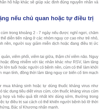
nhân hô hấp khác sẽ giúp xác định đúng nguyên nhân và
ng nếu chủ quan hoặc tự điều trị
 cúm trong khoảng 2 - 7 ngày nếu được nghỉ ngơi, chăm
thể diễn tiến nặng ở các nhóm nguy cơ cao như trẻ nhỏ,
nh nền, người suy giảm miễn dịch hoặc đang điều trị ức
hế quản, viêm phổi, viêm tai giữa, thậm chí viêm não. Nguy
 hoặc đồng nhiễm với tác nhân khác như RSV, làm tăng
i lớn tuổi hoặc người có bệnh nền, cúm có thể làm khởi
n mạn tính, đồng thời làm tăng nguy cơ biến cố tim mạch
ự mua kháng sinh hoặc tự dùng thuốc kháng virus như
ó tác dụng tiêu diệt virus cúm, còn thuốc kháng virus cúm
g hợp và hiệu quả tốt nhất khi dùng sớm, thường trong
ệc tự điều trị sai cách có thể khiến người bệnh bỏ lỡ thời
n chứng, Bác sĩ Khương nhấn mạnh.