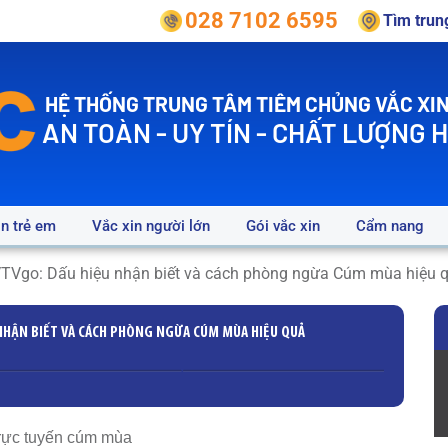
028 7102 6595
Tìm tru
HỆ THỐNG TRUNG TÂM TIÊM CHỦNG VẮC XIN
AN TOÀN - UY TÍN - CHẤT LƯỢNG 
in trẻ em
Vắc xin người lớn
Gói vắc xin
Cẩm nang
 VTVgo: Dấu hiệu nhận biết và cách phòng ngừa Cúm mùa hiệu 
NHẬN BIẾT VÀ CÁCH PHÒNG NGỪA CÚM MÙA HIỆU QUẢ