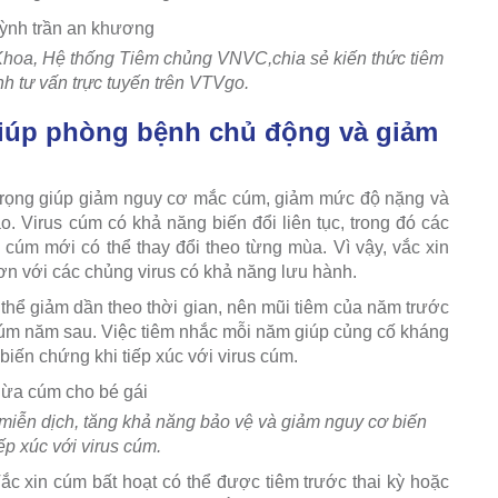
hoa, Hệ thống Tiêm chủng VNVC,chia sẻ kiến thức tiêm
nh tư vấn trực tuyến trên VTVgo.
iúp phòng bệnh chủ động và giảm
trọng giúp giảm nguy cơ mắc cúm, giảm mức độ nặng và
. Virus cúm có khả năng biến đổi liên tục, trong đó các
m mới có thể thay đổi theo từng mùa. Vì vậy, vắc xin
 với các chủng virus có khả năng lưu hành.
thể giảm dần theo thời gian, nên mũi tiêm của năm trước
úm năm sau. Việc tiêm nhắc mỗi năm giúp củng cố kháng
iến chứng khi tiếp xúc với virus cúm.
miễn dịch, tăng khả năng bảo vệ và giảm nguy cơ biến
ếp xúc với virus cúm.
ắc xin cúm bất hoạt có thể được tiêm trước thai kỳ hoặc