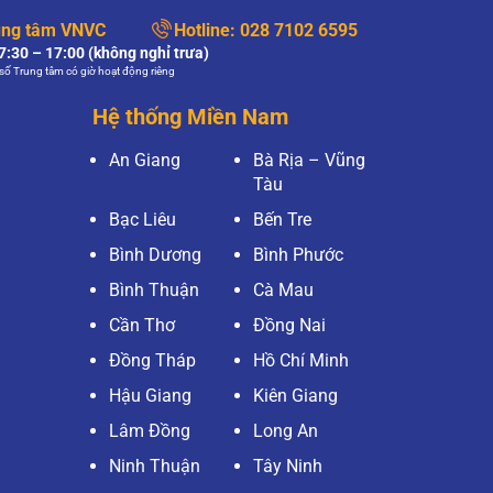
ung tâm VNVC
Hotline:
028 7102 6595
:30 – 17:00 (không nghỉ trưa)
số Trung tâm có giờ hoạt động riêng
Hệ thống Miền Nam
An Giang
Bà Rịa – Vũng
Tàu
Bạc Liêu
Bến Tre
Bình Dương
Bình Phước
Bình Thuận
Cà Mau
Cần Thơ
Đồng Nai
Đồng Tháp
Hồ Chí Minh
Hậu Giang
Kiên Giang
Lâm Đồng
Long An
Ninh Thuận
Tây Ninh