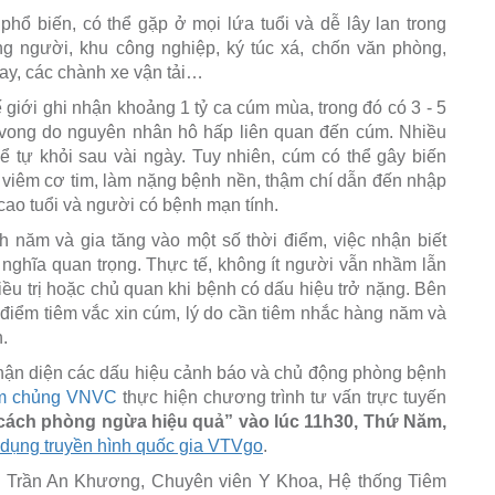
ổ biến, có thể gặp ở mọi lứa tuổi và dễ lây lan trong
ông người, khu công nghiệp, ký túc xá, chốn văn phòng,
ay, các chành xe vận tải…
giới ghi nhận khoảng 1 tỷ ca cúm mùa, trong đó có 3 - 5
ử vong do nguyên nhân hô hấp liên quan đến cúm. Nhiều
ể tự khỏi sau vài ngày. Tuy nhiên, cúm có thể gây biến
 viêm cơ tim, làm nặng bệnh nền, thậm chí dẫn đến nhập
 cao tuổi và người có bệnh mạn tính.
 năm và gia tăng vào một số thời điểm, việc nhận biết
nghĩa quan trọng. Thực tế, không ít người vẫn nhầm lẫn
ều trị hoặc chủ quan khi bệnh có dấu hiệu trở nặng. Bên
 điểm tiêm vắc xin cúm, lý do cần tiêm nhắc hàng năm và
.
ận diện các dấu hiệu cảnh báo và chủ động phòng bệnh
êm chủng VNVC
thực hiện chương trình tư vấn trực tuyến
cách phòng ngừa hiệu quả” vào lúc 11h30, Thứ Năm,
dụng truyền hình quốc gia VTVgo
.
h Trần An Khương, Chuyên viên Y Khoa, Hệ thống Tiêm