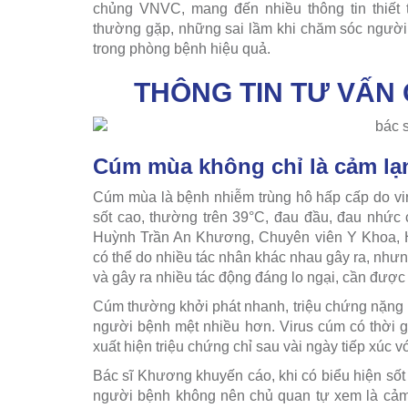
chủng VNVC, mang đến nhiều thông tin thiết 
thường gặp, những sai lầm khi chăm sóc người 
trong phòng bệnh hiệu quả.
THÔNG TIN TƯ VẤN
Cúm mùa không chỉ là cảm lạ
Cúm mùa là bệnh nhiễm trùng hô hấp cấp do viru
sốt cao, thường trên 39°C, đau đầu, đau nhức c
Huỳnh Trần An Khương, Chuyên viên Y Khoa, 
có thể do nhiều tác nhân khác nhau gây ra, như
và gây ra nhiều tác động đáng lo ngại, cần được 
Cúm thường khởi phát nhanh, triệu chứng nặng 
người bệnh mệt nhiều hơn. Virus cúm có thời g
xuất hiện triệu chứng chỉ sau vài ngày tiếp xúc v
Bác sĩ Khương khuyến cáo, khi có biểu hiện sốt 
người bệnh không nên chủ quan tự xem là cảm