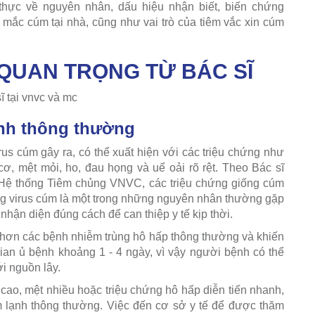
thực về nguyên nhân, dấu hiệu nhận biết, biến chứng
mắc cúm tại nhà, cũng như vai trò của tiêm vắc xin cúm
 QUAN TRỌNG TỪ BÁC SĨ
nh thông thường
s cúm gây ra, có thể xuất hiện với các triệu chứng như
ơ, mệt mỏi, ho, đau họng và uể oải rõ rệt. Theo Bác sĩ
Hệ thống Tiêm chủng VNVC, các triệu chứng giống cúm
ng virus cúm là một trong những nguyên nhân thường gặp
nhận diện đúng cách để can thiệp y tế kịp thời.
hơn các bệnh nhiễm trùng hô hấp thông thường và khiến
ian ủ bệnh khoảng 1 - 4 ngày, vì vậy người bệnh có thể
ới nguồn lây.
cao, mệt nhiều hoặc triệu chứng hô hấp diễn tiến nhanh,
 lạnh thông thường. Việc đến cơ sở y tế để được thăm