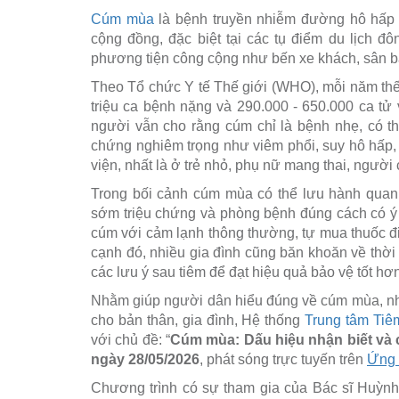
Cúm mùa
là bệnh truyền nhiễm đường hô hấp ph
cộng đồng, đặc biệt tại các tụ điểm du lịch đ
phương tiện công cộng như bến xe khách, sân b
Theo Tổ chức Y tế Thế giới (WHO), mỗi năm thế 
triệu ca bệnh nặng và 290.000 - 650.000 ca t
người vẫn cho rằng cúm chỉ là bệnh nhẹ, có th
chứng nghiêm trọng như viêm phổi, suy hô hấp,
viện, nhất là ở trẻ nhỏ, phụ nữ mang thai, người
Trong bối cảnh cúm mùa có thể lưu hành quanh
sớm triệu chứng và phòng bệnh đúng cách có ý 
cúm với cảm lạnh thông thường, tự mua thuốc đi
cạnh đó, nhiều gia đình cũng băn khoăn về thời
các lưu ý sau tiêm để đạt hiệu quả bảo vệ tốt hơn
Nhằm giúp người dân hiểu đúng về cúm mùa, nh
cho bản thân, gia đình, Hệ thống
Trung tâm Ti
với chủ đề: “
Cúm mùa: Dấu hiệu nhận biết và 
ngày 28/05/2026
, phát sóng trực tuyến trên
Ứng 
Chương trình có sự tham gia của Bác sĩ Huỳn