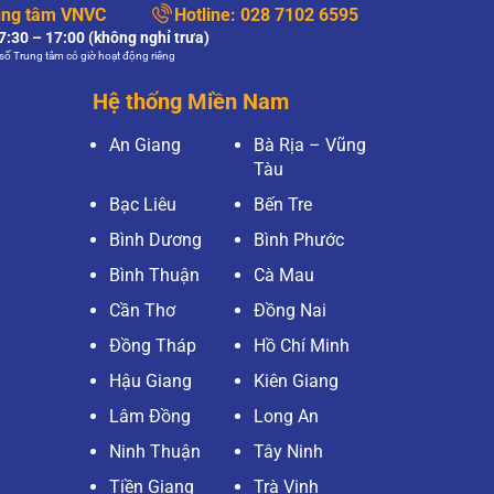
ung tâm VNVC
Hotline:
028 7102 6595
:30 – 17:00 (không nghỉ trưa)
số Trung tâm có giờ hoạt động riêng
Hệ thống Miền Nam
An Giang
Bà Rịa – Vũng
Tàu
Bạc Liêu
Bến Tre
Bình Dương
Bình Phước
Bình Thuận
Cà Mau
Cần Thơ
Đồng Nai
Đồng Tháp
Hồ Chí Minh
Hậu Giang
Kiên Giang
Lâm Đồng
Long An
Ninh Thuận
Tây Ninh
Tiền Giang
Trà Vinh