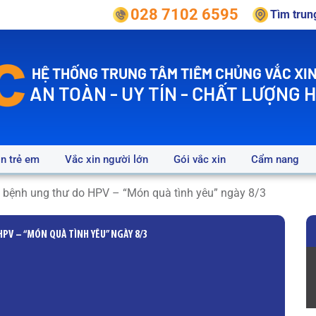
028 7102 6595
Tìm tru
HỆ THỐNG TRUNG TÂM TIÊM CHỦNG VẮC XIN
AN TOÀN - UY TÍN - CHẤT LƯỢNG 
in trẻ em
Vắc xin người lớn
Gói vắc xin
Cẩm nang
 bệnh ung thư do HPV – “Món quà tình yêu” ngày 8/3
PV – “MÓN QUÀ TÌNH YÊU” NGÀY 8/3