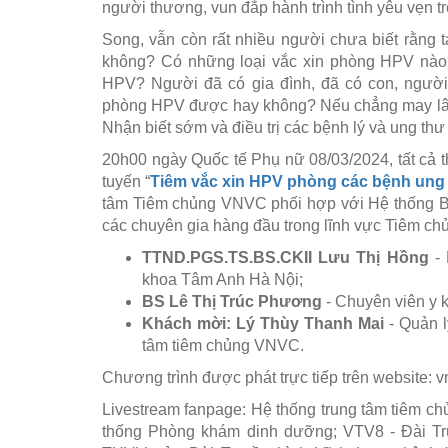
người thương, vun đắp hành trình tình yêu vẹn tr
Song, vẫn còn rất nhiều người chưa biết rằng 
không? Có những loại vắc xin phòng HPV nào? 
HPV? Người đã có gia đình, đã có con, ngườ
phòng HPV được hay không? Nếu chẳng may lây 
Nhận biết sớm và điều trị các bệnh lý và ung th
20h00 ngày Quốc tế Phụ nữ 08/03/2024, tất cả t
tuyến “
Tiêm vắc xin HPV phòng các bệnh ung t
tâm Tiêm chủng VNVC phối hợp với Hệ thống B
các chuyên gia hàng đầu trong lĩnh vực Tiêm ch
TTND.PGS.TS.BS.CKII Lưu Thị Hồng
- 
khoa Tâm Anh Hà Nội;
BS Lê Thị Trúc Phương
- Chuyên viên y 
Khách mời: Lý Thùy Thanh Mai
- Quản 
tâm tiêm chủng VNVC.
Chương trình được phát trực tiếp trên website: v
Livestream fanpage: Hệ thống trung tâm tiêm 
thống Phòng khám dinh dưỡng; VTV8 - Đài Tr