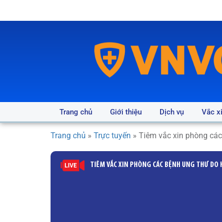
Trang chủ
Giới thiệu
Dịch vụ
Vắc x
Trang chủ
»
Trực tuyến
»
Tiêm vắc xin phòng các
TIÊM VẮC XIN PHÒNG CÁC BỆNH UNG THƯ DO H