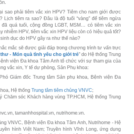
òn.
tại sao phải tiêm vắc xin HPV? Tiêm cho nam giới được
Lịch tiêm ra sao? Đâu là độ tuổi “vàng” để tiêm ngừa
i đã quá tuổi, cộng đồng LGBT, MSM… có tiêm vắc xin
nhiễm HPV, tiêm vắc xin HPV liệu còn có hiệu quả tốt?
ư sinh dục do HPV gây ra như thế nào?
hắc mắc sẽ được giải đáp trong chương trình tư vấn trực
hư - Món quà tình yêu cho giới trẻ
” do Hệ thống Trung
ệnh viện Đa khoa Tâm Anh tổ chức với sự tham gia của
ủng vắc xin, Y tế dự phòng, Sản Phụ khoa:
Phó Giám đốc Trung tâm Sản phụ khoa, Bệnh viện Đa
khoa, Hệ thống
Trung tâm tiêm chủng VNVC
;
lý Chăm sóc Khách hàng vùng TP.HCM, Hệ thống Trung
nvc.vn, tamanhhospital.vn, nutrihome.vn.
chủng VNVC, Bệnh viện Đa khoa Tâm Anh, Nutrihome - Hệ
uyền hình Việt Nam; Truyền hình Vĩnh Long, ứng dụng