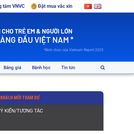
ng tâm VNVC
Đặt mua vắc xin
 CHO TRẺ EM & NGƯỜI LỚN
HÀNG ĐẦU VIỆT NAM *
*Bình chọn của Vietnam Report 2025
Bảng giá
Bệnh học
Tin tức
KHÁCH MỜI THAM DỰ
Ý KIẾN/TƯƠNG TÁC