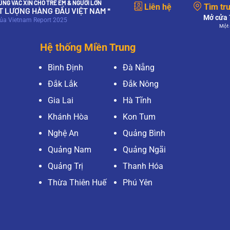
NG VẮC XIN CHO TRẺ EM & NGƯỜI LỚN
Liên hệ
Tìm tr
ẤT LƯỢNG HÀNG ĐẦU VIỆT NAM *
Mở cửa 7
của Vietnam Report 2025
Một 
Hệ thống Miền Trung
Bình Định
Đà Nẵng
Đắk Lắk
Đắk Nông
Gia Lai
Hà Tĩnh
Khánh Hòa
Kon Tum
Nghệ An
Quảng Bình
Quảng Nam
Quảng Ngãi
Quảng Trị
Thanh Hóa
Thừa Thiên Huế
Phú Yên