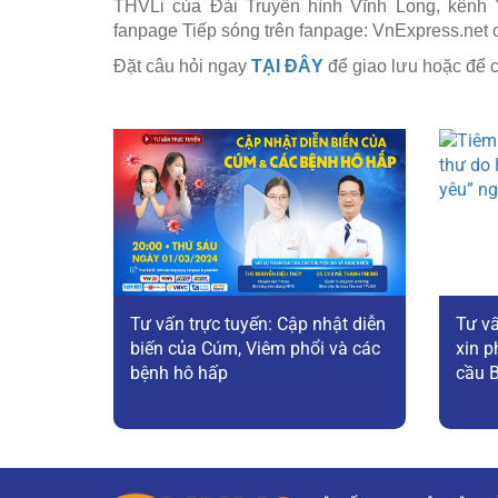
THVLi của Đài Truyền hình Vĩnh Long, kênh
fanpage Tiếp sóng trên fanpage: VnExpress.net 
Đặt câu hỏi ngay
TẠI ĐÂY
để giao lưu hoặc để c
Tư vấn trực tuyến: Cập nhật diễn
Tư vấ
biến của Cúm, Viêm phổi và các
xin 
bệnh hô hấp
cầu 