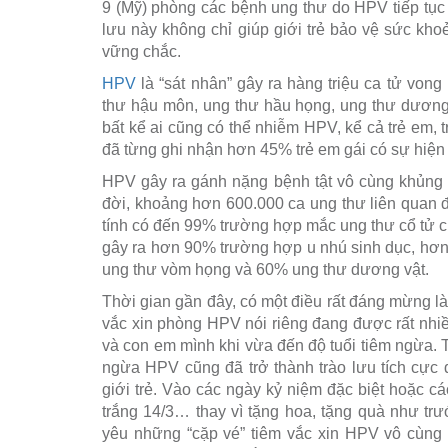
9 (Mỹ) phòng các bệnh ung thư do HPV tiếp tục 
lưu này không chỉ giúp giới trẻ bảo vệ sức kh
vững chắc.
HPV
là “sát nhân” gây ra hàng triệu ca tử vong
thư hậu môn, ung thư hầu họng, ung thư dươn
bất kể ai cũng có thể nhiễm HPV, kể cả trẻ em, 
đã từng ghi nhận hơn 45% trẻ em gái có sự hiện
HPV gây ra gánh nặng bệnh tật vô cùng khủng 
đời, khoảng hơn 600.000 ca ung thư liên quan 
tính có đến 99% trường hợp mắc ung thư cổ tử 
gây ra hơn 90% trường hợp u nhú sinh dục, hơ
ung thư vòm họng và 60% ung thư dương vật.
Thời gian gần đây, có một điều rất đáng mừng là
vắc xin phòng HPV nói riêng đang được rất nhi
và con em mình khi vừa đến độ tuổi tiêm ngừa. 
ngừa HPV cũng đã trở thành trào lưu tích cực 
giới trẻ. Vào các ngày kỷ niệm đặc biệt hoặc các
trắng 14/3… thay vì tặng hoa, tặng quà như tr
yêu những “cặp vé” tiêm vắc xin HPV vô cùng