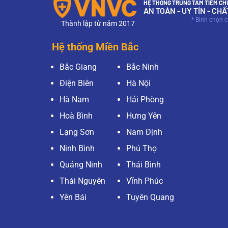
HỆ THỐNG TRUNG TÂM TIÊM CHỦ
AN TOÀN - UY TÍN - CH
* Bình chọn 
Thành lập từ năm 2017
Hệ thống Miền Bắc
Bắc Giang
Bắc Ninh
Điện Biên
Hà Nội
Hà Nam
Hải Phòng
Hoà Bình
Hưng Yên
Lạng Sơn
Nam Định
Ninh Bình
Phú Thọ
Quảng Ninh
Thái Bình
Thái Nguyên
Vĩnh Phúc
Yên Bái
Tuyên Quang