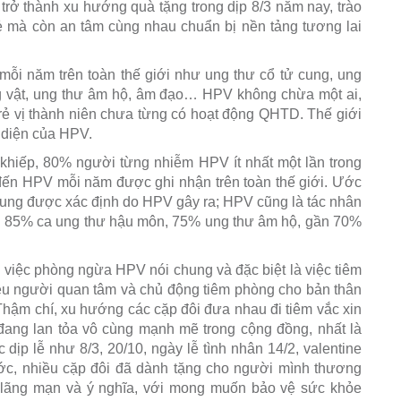
trở thành xu hướng quà tặng trong dịp 8/3 năm nay, trào
oẻ mà còn an tâm cùng nhau chuẩn bị nền tảng tương lai
 mỗi năm trên toàn thế giới như ung thư cổ tử cung, ung
g vật, ung thư âm hộ, âm đạo… HPV không chừa một ai,
trẻ vị thành niên chưa từng có hoạt động QHTD. Thế giới
 diện của HPV.
khiếp, 80% người từng nhiễm HPV ít nhất một lần trong
đến HPV mỗi năm được ghi nhận trên toàn thế giới. Ước
cung được xác định do HPV gây ra; HPV cũng là tác nhân
n 85% ca ung thư hậu môn, 75% ung thư âm hộ, gần 70%
 việc phòng ngừa HPV nói chung và đặc biệt là việc tiêm
ều người quan tâm và chủ động tiêm phòng cho bản thân
Thậm chí, xu hướng các cặp đôi đưa nhau đi tiêm vắc xin
đang lan tỏa vô cùng mạnh mẽ trong cộng đồng, nhất là
 dịp lễ như 8/3, 20/10, ngày lễ tình nhân 14/2, valentine
ước, nhiều cặp đôi đã dành tặng cho người mình thương
 lãng mạn và ý nghĩa, với mong muốn bảo vệ sức khỏe