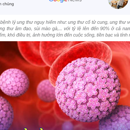
m chủng
 bệnh lý ung thư nguy hiểm như: ung thư cổ tử cung, ung thư
ng thư âm đạo, sùi mào gà,... với tỷ lệ lên đến 90% ở cả na
m, khó điều trị, ảnh hưởng lớn đến cuộc sống, tiền bạc và tín