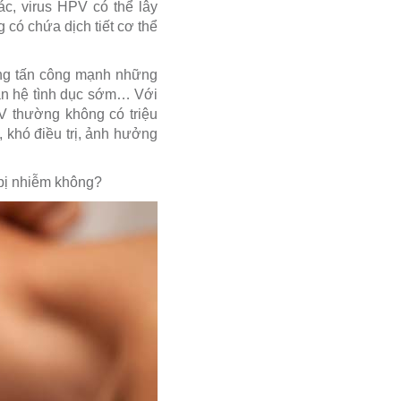
c, virus HPV có thể lây
 có chứa dịch tiết cơ thể
ường tấn công mạnh những
uan hệ tình dục sớm… Với
 thường không có triệu
, khó điều trị, ảnh hưởng
 bị nhiễm không?