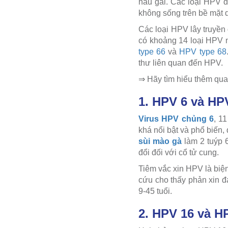
hầu gai.
Các loại HPV đ
không sống trên bề mặt 
Các loại HPV lây truyền
có khoảng 14 loại HPV 
type 66
và
HPV type 68
thư liên quan đến HPV.
⇒ Hãy tìm hiểu thêm qua 
1.
HPV 6 và HP
Virus HPV chủng 6
, 1
khá nổi bật và phổ biến,
sùi mào gà
làm 2 tuýp 6
đổi đối với cổ tử cung.
Tiêm vắc xin HPV là biệ
cứu cho thấy phản xin đạ
9-45 tuổi.
2.
HPV 16 và H