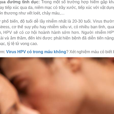
qua đường tình dục:
Trong một số trường hợp hiếm gặp khá
y tiếp xúc qua da, niêm mạc có trầy xước, tiếp xúc với vật dụng
 tổn thương như vết loét, chảy máu,…
phổ biến, độ tuổi dễ lây nhiễm nhất là 20-30 tuổi. Virus th
tress, cơ thể suy yếu hay nhiễm siêu vi, có nhiều bạn tình, q
m, HPV sẽ có cơ hội hoành hành sớm hơn. Người nhiễm HPV
 dài và âm thầm, đến khi được phát hiện bệnh đã diễn tiến nặng
ạc, tỷ lệ tử vong cao.
hêm:
Virus HPV có trong máu không
? Xét nghiệm máu có biết