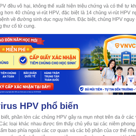
PV đều vô hại, không thể xuất hiện triệu chứng và có thể tự kh
g hơn 40 chủng vi-rút HPV, đặc biệt là 14 chủng vi-rút HPV n
 bệnh về đường sinh dục nguy hiểm.
Đặc biệt, chủng HPV nguy 
 thư cổ tử cung.
irus HPV phổ biến
 biết, phần lớn các chủng HPV gây ra mụn nhọt trên da ở các vị
Các loại khác nhau được tìm thấy chủ yếu tại các niêm phong 
ặt ẩm bao phía ngoài các cơ quan và các bộ phận của cơ thể nh