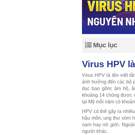
Mục lục
Virus HPV là
Virus HPV là tên viết t
ảnh hưởng đến các bộ p
dục bao gồm: âm hộ, âm
khoảng 14 chủng được co
tại Mỹ mỗi năm có khoản
HPV có thể gây ra nhiều
hậu môn, ung thư vòm họ
nam hay nữ giới.
Ngoài
người khác.