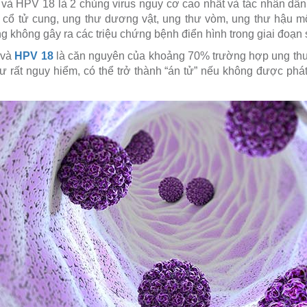
và HPV 18 là 2 chủng virus nguy cơ cao nhất và tác nhân dẫ
cổ tử cung, ung thư dương vật, ung thư vòm, ung thư hậu môn
 không gây ra các triệu chứng bệnh điển hình trong giai đoạn
và
HPV 18
là căn nguyên của khoảng 70% trường hợp ung thư 
ư rất nguy hiểm, có thể trở thành “án tử” nếu không được phát 