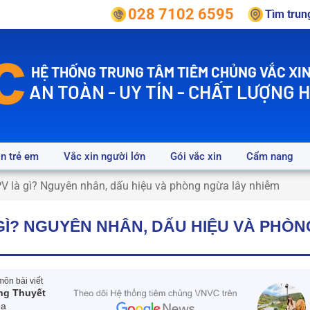
028 7102 6595
Tìm tru
HỆ THỐNG TRUNG TÂM TIÊM CHỦNG VẮC XIN
AN TOÀN - UY TÍN - CHẤT LƯỢNG 
in trẻ em
Vắc xin người lớn
Gói vắc xin
Cẩm nang
PV là gì? Nguyên nhân, dấu hiệu và phòng ngừa lây nhiễm
 GÌ? NGUYÊN NHÂN, DẤU HIỆU VÀ PHÒ
ôn bài viết
ng Thuyết
oa