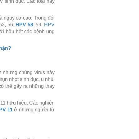
V sinh dục.
Các loại này
và nguy cơ cao.
Trong đó,
 52, 56,
HPV 58
, 59,
HPV
với hầu hết các bệnh ung
chặn?
m nhưng chủng virus này
mụn nhọt sinh dục, u nhú,
ó thể gây ra những thay
 11 hữu hiệu.
Các nghiên
PV 11
ở những người từ