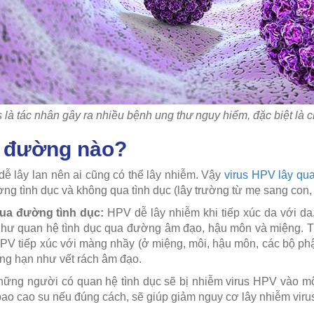
là tác nhân gây ra nhiều bệnh ung thư nguy hiểm, đặc biệt là 
a đường nào?
dễ lây lan nên ai cũng có thể lây nhiễm. Vậy
virus HPV lây qu
ng tình dục và không qua tình dục (lây trường từ mẹ sang con, qu
qua đường tình dục:
HPV dễ lây nhiễm khi tiếp xúc da với da,
như quan hệ tình dục qua đường âm đạo, hậu môn và miệng. T
 HPV tiếp xúc với màng nhầy (ở miệng, môi, hậu môn, các bộ ph
ẳng hạn như vết rách âm đạo.
hững người có quan hệ tình dục sẽ bị nhiễm virus HPV vào mộ
bao cao su nếu đúng cách, sẽ giúp giảm nguy cơ lây nhiễm vir