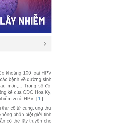
Có khoảng 100 loại HPV
 các bệnh về đường sinh
 hậu môn,… Trong số đó,
ống kê của CDC Hoa Kỳ,
nhiễm vi rút HPV.
[
1
]
 thư cổ tử cung, ung thư
hông phân biệt giới tính
n có thể lây truyền cho