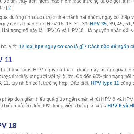
ược tìm thấy trên niêm mạc niêm mạc thường được gọi là HP
da.
[
2
]
 qua đường tình dục được chia thành hai nhóm, nguy cơ thấp 
nguy cơ cao bao gồm HPV 16, 18, 31, 33,
HPV 35
, 39, 45, 51,
. Hai trong số này là HPV16 và HPV18 , là nguyên nhân đối 
bài viết:
12 loại hpv nguy cơ cao là gì?
Cách nào để ngăn 
V 11
1 là chủng virus HPV nguy cơ thấp, không gây bệnh nguy hiể
 được tìm thấy ở người với tỷ lệ lớn.
Có đến 90% tình trạng nổi 
, 11, tuy nhiên có ít trường hợp.
Đặc biệt,
HPV type 11
cũng c
n pháp đơn giản, hiệu quả giúp ngăn chặn vi rút HPV 6 và HPV
t hiệu quả lên đến 90% trong việc chống lại virus
HPV 6 và H
PV 18