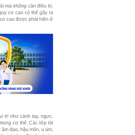
ỏi mà không cần điều trị.
guy cơ cao có thể gây ra
cơ cao được phát hiện ở
 trí như cánh tay, ngực,
trong cơ thể.
Các lớp lót
ư âm đạo, hậu môn, u ám,