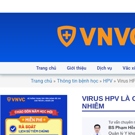
Trang chủ
Giới thiệu
Dịch vụ
Vắc x
Trang chủ
»
Thông tin bệnh học
»
HPV
»
Virus H
VIRUS HPV LÀ
NHIỄM
Tư vấn chuyên m
BS Phạm Hồ
Quản lý Y kh