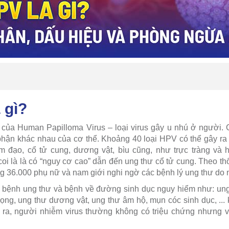
 gì?
ắt của Human Papilloma Virus – loại virus gây u nhú ở người.
hận khác nhau của cơ thể.
Khoảng 40 loại HPV có thể gây ra
 đạo, cổ tử cung, dương vật, bìu cũng, như trực tràng và
i là là có “nguy cơ cao” dẫn đến ung thư cổ tử cung.
Theo th
g 36.000 phụ nữ và nam giới nghi ngờ các bệnh lý ung thư do 
 bệnh ung thư và bệnh về đường sinh dục nguy hiểm như: ung
ng, ung thư dương vật, ung thư âm hộ, mụn cóc sinh dục, ... k
 ra, người nhiễm virus thường không có triệu chứng nhưng vẫ