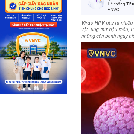
Hệ thống Tiê
VNVC
Virus HPV
gây ra nhiều
vật, ung thư hậu môn, u
những căn bệnh nguy hiể