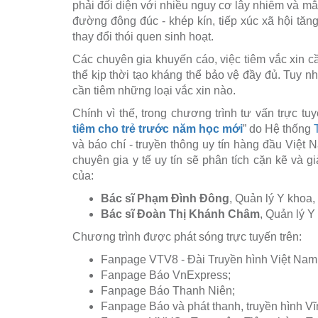
phải đối diện với nhiều nguy cơ lây nhiễm và m
đường đông đúc - khép kín, tiếp xúc xã hội tăn
thay đổi thói quen sinh hoạt.
Các chuyên gia khuyến cáo, việc tiêm vắc xin c
thể kịp thời tạo kháng thể bảo vệ đầy đủ. Tuy 
cần tiêm những loại vắc xin nào.
Chính vì thế, trong chương trình tư vấn trực tuy
tiêm cho trẻ trước năm học mới
” do Hệ thống
và báo chí - truyền thông uy tín hàng đầu Việt 
chuyên gia y tế uy tín sẽ phân tích cặn kẽ và gi
của:
Bác sĩ Phạm Đình Đông
, Quản lý Y khoa
Bác sĩ Đoàn Thị Khánh Châm
, Quản lý 
Chương trình được phát sóng trực tuyến trên:
Fanpage VTV8 - Đài Truyền hình Việt Nam
Fanpage Báo VnExpress;
Fanpage Báo Thanh Niên;
Fanpage Báo và phát thanh, truyền hình V