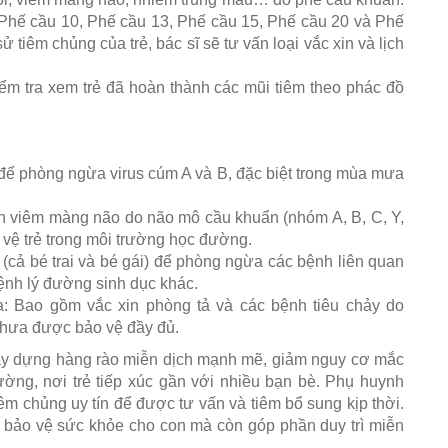
ư Phế cầu 10, Phế cầu 13, Phế cầu 15, Phế cầu 20 và Phế
ử tiêm chủng của trẻ, bác sĩ sẽ tư vấn loại vắc xin và lịch
m tra xem trẻ đã hoàn thành các mũi tiêm theo phác đồ
để phòng ngừa virus cúm A và B, đặc biệt trong mùa mưa
 viêm màng não do não mô cầu khuẩn (nhóm A, B, C, Y,
o vệ trẻ trong môi trường học đường.
n (cả bé trai và bé gái) để phòng ngừa các bệnh liên quan
ệnh lý đường sinh dục khác.
a: Bao gồm vắc xin phòng tả và các bệnh tiêu chảy do
chưa được bảo vệ đầy đủ.
 xây dựng hàng rào miễn dịch mạnh mẽ, giảm nguy cơ mắc
ờng, nơi trẻ tiếp xúc gần với nhiều bạn bè. Phụ huynh
iêm chủng uy tín để được tư vấn và tiêm bổ sung kịp thời.
 bảo vệ sức khỏe cho con mà còn góp phần duy trì miễn