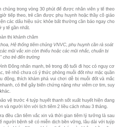
iêm chủng trong vòng 30 phút để được nhân viên y tế theo
giờ tiếp theo, trẻ cần được phụ huynh hoặc thầy cô giáo
 hiện các dấu hiệu sức khỏe bất thường cần báo ngay cho
 y tế gần nhất.
hoa, Hệ thống tiêm chủng VNVC, phụ huynh cần rà soát
g các mũi vắc xin còn thiếu hoặc các mũi nhắc, chuẩn bị
" cho trẻ đến trường
ình Đông nhấn mạnh, trẻ trong độ tuổi đi học có nguy cơ
c, trẻ nhỏ chưa có ý thức phòng muỗi đốt như mặc quần
iếu động, thích khám phá vui chơi dễ bị muỗi đốt và mắc
c nhanh, có thể gây biến chứng nặng như viêm cơ tim, suy
 khác.
ảo vệ trước 4 tuýp huyết thanh sốt xuất huyết hiện đang
lên và người lớn với lịch tiêm 2 liều cách nhau 3 tháng.
ưa đều cần tiêm vắc xin và thời gian tiêm lý tưởng là sau
hể người bệnh sẽ có miễn dịch bền vững, lâu dài với tuýp