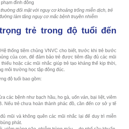
c thường đối mặt với nguy cơ khoảng trống miễn dịch, trẻ
c đường làm tăng nguy cơ mắc bệnh truyền nhiễm
trọng trẻ trong độ tuổi đến
Hệ thống tiêm chủng VNVC cho biết, trước khi trẻ bước
hủng của con, để đảm bảo trẻ được tiêm đầy đủ các mũi
 thiếu hoặc các mũi nhắc giúp trẻ tạo kháng thể kịp thời,
ng môi trường học tập đông đúc.
từng độ tuổi bao gồm:
ừa các bệnh như bạch hầu, ho gà, uốn ván, bại liệt, viêm
. Nếu trẻ chưa hoàn thành phác đồ, cần đến cơ sở y tế
m đủ mũi và không quên các mũi nhắc lại để duy trì miễn
 bùng phát.
ổi, viêm màng não, nhiễm trùng máu… do phế cầu khuẩn.