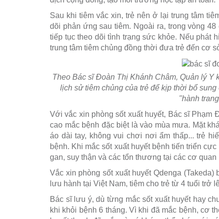
Sau khi tiêm vắc xin, trẻ nên ở lại trung tâm t
dõi phản ứng sau tiêm. Ngoài ra, trong vòng 48 
tiếp tục theo dõi tình trạng sức khỏe. Nếu phát
trung tâm tiêm chủng đồng thời đưa trẻ đến cơ sở
Theo Bác sĩ Đoàn Thị Khánh Châm, Quản lý Y k
lịch sử tiêm chủng của trẻ để kịp thời bổ sun
"hành trang
Với vắc xin phòng sốt xuất huyết, Bác sĩ Phạm Đ
cao mắc bệnh đặc biệt là vào mùa mưa. Mặt khá
áo dài tay, không vui chơi nơi ẩm thấp... trẻ h
bệnh. Khi mắc sốt xuất huyết bệnh tiến triển cự
gan, suy thận và các tổn thương tại các cơ quan
Vắc xin phòng sốt xuất huyết Qdenga (Takeda) b
lưu hành tại Việt Nam, tiêm cho trẻ từ 4 tuổi trở 
Bác sĩ lưu ý, dù từng mắc sốt xuất huyết hay ch
khi khỏi bệnh 6 tháng. Vì khi đã mắc bệnh, cơ t