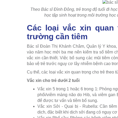
Theo Bác sĩ Đình Đông, trẻ trong độ tuổi đi họ
học tập sinh hoạt trong môi trường họ
Các loại vắc xin quan 
trường cần tiêm
Bác sĩ Đoàn Thị Khánh Châm, Quản lý Y khoa, 
vào năm học mới ba mẹ nên kiểm tra sổ tiêm c
vắc xin cần thiết. Việc bổ sung các mũi tiêm còn
bảo vệ trẻ trước nguy cơ lây nhiễm bệnh cao tro
Cụ thể, các loại vắc xin quan trọng cho trẻ theo 
Vắc xin cho trẻ dưới 2 tuổi
Vắc xin 5 trong 1 hoặc 6 trong 1: Phòng ng
phổi/viêm màng não do Hib, và viêm gan B
để được tư vấn và tiêm bổ sung.
Vắc xin Sởi - Quai bị - Rubella: Cần tiê
dịch, đặc biệt khi dịch sởi đang có nguy cơ
Vắc xin Phế cầu: Phòng các bệnh viêm ph