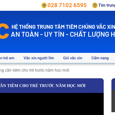
028 7102 6595
Tìm tru
HỆ THỐNG TRUNG TÂM TIÊM CHỦNG VẮC XIN
AN TOÀN - UY TÍN - CHẤT LƯỢNG 
in trẻ em
Vắc xin người lớn
Gói vắc xin
Cẩm nang
ng cần tiêm cho trẻ trước năm học mới
ẦN TIÊM CHO TRẺ TRƯỚC NĂM HỌC MỚI