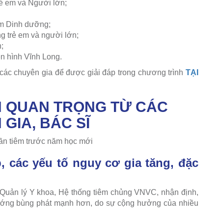
ẻ em và Người lớn;
m Dinh dưỡng;
 trẻ em và người lớn;
;
n hình Vĩnh Long.
 các chuyên gia để được giải đáp trong chương trình
TẠI
N QUAN TRỌNG TỪ CÁC
GIA, BÁC SĨ
, các yếu tố nguy cơ gia tăng, đặc
Quản lý Y khoa, Hệ thống tiêm chủng VNVC, nhận định,
hướng bùng phát mạnh hơn, do sự cộng hưởng của nhiều