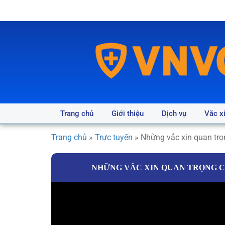
Trang chủ
Giới thiệu
Dịch vụ
Vắc x
Trang chủ
»
Trực tuyến
»
Những vắc xin quan trọ
NHỮNG VẮC XIN QUAN TRỌNG C