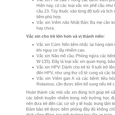
Hiện nay, có các loại vắc xin phế cầu nh
cầu 23. Tùy thuộc vào từng độ tuổi và lịch s
tiêm phù hợp.
Vắc xin Viêm não Nhật Bản: Ba mẹ cần kiể
hay chưa.
Vắc xin cho trẻ lớn hơn và vị thành niên:
Vắc xin Cúm: Nên tiêm nhắc lại hàng năm 
khi nguy cơ lây nhiễm cao.
Vắc xin Não mô cầu: Phòng ngừa các bệnh
W-135). Đây là loại vắc xin quan trọng, bả
Vắc xin HPV: Dành cho trẻ từ 9 tuổi trở lê
đến HPV, như ung thư cổ tử cung và các b
Vắc xin Viêm gan A và các bệnh tiêu hó
Rotavirus, cần được tiêm bổ sung nếu trẻ 
Hoàn thành các mũi vắc xin đúng lịch giúp trẻ
các bệnh truyền nhiễm trong môi trường học đư
nên đưa trẻ đến các cơ sở y tế hoặc trung tâm t
Đảm bảo trẻ được tiêm phòng đầy đủ không chỉ
dịch cộng đồng, tạo môi trường học tập an toàn.