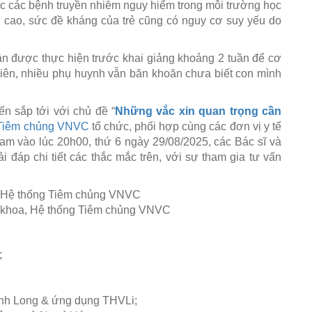
ắc các bệnh truyền nhiễm nguy hiểm trong môi trường học
g cao, sức đề kháng của trẻ cũng có nguy cơ suy yếu do
ần được thực hiện trước khai giảng khoảng 2 tuần để cơ
nhiên, nhiều phụ huynh vẫn băn khoăn chưa biết con mình
ến sắp tới với chủ đề “
Những vắc xin quan trọng cần
Tiêm chủng VNVC
tổ chức, phối hợp cùng các đơn vị y tế
Nam vào lúc 20h00, thứ 6 ngày 29/08/2025, các Bác sĩ và
ải đáp chi tiết các thắc mắc trên, với sự tham gia tư vấn
, Hệ thống Tiêm chủng VNVC
Y khoa, Hệ thống Tiêm chủng VNVC
;
ĩnh Long & ứng dụng THVLi;