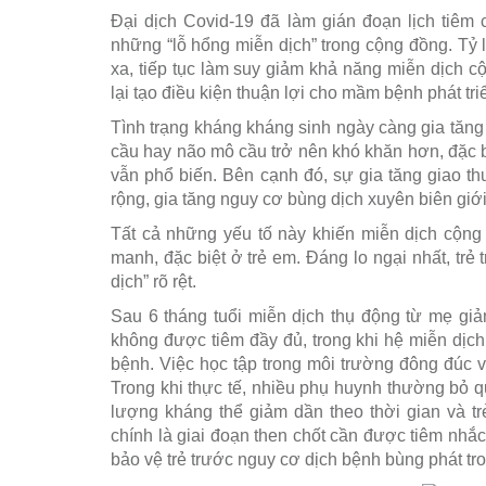
Đại dịch Covid-19 đã làm gián đoạn lịch tiêm 
những “lỗ hổng miễn dịch” trong cộng đồng. Tỷ 
xa, tiếp tục làm suy giảm khả năng miễn dịch cộ
lại tạo điều kiện thuận lợi cho mầm bệnh phát tr
Tình trạng kháng kháng sinh ngày càng gia tăng 
cầu hay não mô cầu trở nên khó khăn hơn, đặc bi
vẫn phổ biến. Bên cạnh đó, sự gia tăng giao 
rộng, gia tăng nguy cơ bùng dịch xuyên biên giới
Tất cả những yếu tố này khiến miễn dịch cộng
manh, đặc biệt ở trẻ em. Đáng lo ngại nhất, trẻ
dịch” rõ rệt.
Sau 6 tháng tuổi miễn dịch thụ động từ mẹ gi
không được tiêm đầy đủ, trong khi hệ miễn dịch
bệnh. Việc học tập trong môi trường đông đúc và
Trong khi thực tế, nhiều phụ huynh thường bỏ qu
lượng kháng thể giảm dần theo thời gian và tr
chính là giai đoạn then chốt cần được tiêm nhắc
bảo vệ trẻ trước nguy cơ dịch bệnh bùng phát t