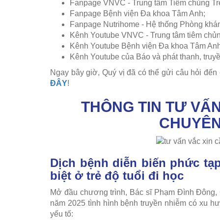
Fanpage VNVC - Trung tâm Tiêm chủng Tr
Fanpage Bệnh viện Đa khoa Tâm Anh;
Fanpage Nutrihome - Hệ thống Phòng khá
Kênh Youtube VNVC - Trung tâm tiêm chủng
Kênh Youtube Bệnh viện Đa khoa Tâm Anh
Kênh Youtube của Báo và phát thanh, truyề
Ngay bây giờ, Quý vị đã có thể gửi câu hỏi đến
ĐÂY
!
THÔNG TIN TƯ VẤ
CHUYÊN 
Dịch bệnh diễn biến phức tạp
biệt ở trẻ độ tuổi đi học
Mở đầu chương trình, Bác sĩ Phạm Đình Đông, 
năm 2025 tình hình bệnh truyền nhiễm có xu 
yếu tố: