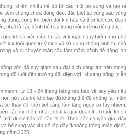
chủng, khiến nhiều trẻ bỏ lỡ các mũi bổ sung và tạo ra
lệ tiêm chủng chưa đồng đều, đặc biệt tại vùng sâu vùng
ng đồng, trong khi biến đổi khí hậu và thời tiết cực đoan
iển, nhất là các bệnh hô hấp trong môi trường đông đúc.
cũng khiến việc điều trị các vi khuẩn nguy hiểm như phế
ệt khi thói quen tự ý mua và sử dụng kháng sinh tại nhà
thương và di chuyển toàn cầu làm mầm bệnh dễ dàng lan
.
 đồng vốn đã suy giảm sau đại dịch càng trở nên mong
 trong độ tuổi đến trường đối diện với “khoảng trống miễn
ảm mạnh, từ 18 - 24 tháng hàng rào bảo vệ suy yếu nếu
 non nớt của trẻ khó tạo đủ kháng thể để chống lại mầm
 sự thay đổi thời tiết càng làm tăng nguy cơ lây nhiễm.
ên các mũi tiêm nhắc, nhất là giai đoạn 4 - 6 tuổi, khiến
ẻ mất đi sự bảo vệ cần thiết. Theo các chuyên gia, đây
 và bổ sung vắc xin để lấp đầy “khoảng trống miễn dịch”,
rong năm 2025.