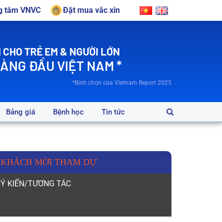
ng tâm VNVC
Đặt mua vắc xin
 CHO TRẺ EM & NGƯỜI LỚN
HÀNG ĐẦU VIỆT NAM *
*Bình chọn của Vietnam Report 2025
Bảng giá
Bệnh học
Tin tức
KHÁCH MỜI THAM DỰ
Ý KIẾN/TƯƠNG TÁC