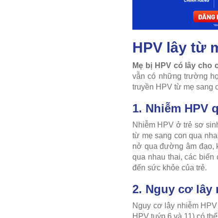
HPV lây từ 
Mẹ bị HPV có lây cho
vẫn có những trường hợp
truyền HPV từ mẹ sang 
1. Nhiễm HPV q
Nhiễm HPV ở trẻ sơ sinh
từ mẹ sang con qua nhau
nở qua đường âm đạo, khi
qua nhau thai, các biến
đến sức khỏe của trẻ.
2. Nguy cơ lây
Nguy cơ lây nhiễm HPV t
HPV tuýp 6 và 11) có th