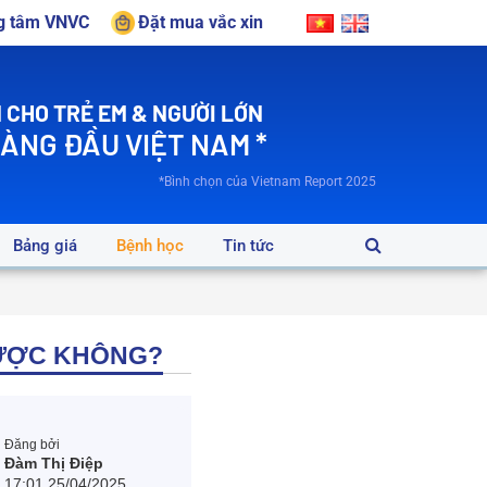
ng tâm VNVC
Đặt mua vắc xin
 CHO TRẺ EM & NGƯỜI LỚN
HÀNG ĐẦU VIỆT NAM *
*Bình chọn của Vietnam Report 2025
Bảng giá
Bệnh học
Tin tức
ĐƯỢC KHÔNG?
Đăng bởi
Đàm Thị Điệp
17:01 25/04/2025