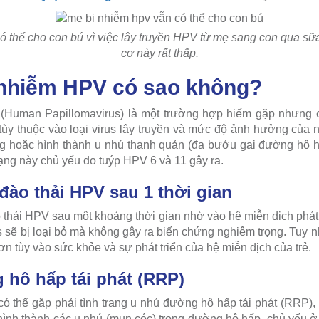
 thể cho con bú vì việc lây truyền HPV từ mẹ sang con qua sữa
cơ này rất thấp.
 nhiễm HPV có sao không?
(Human Papillomavirus) là một trường hợp hiếm gặp nhưng c
ùy thuộc vào loại virus lây truyền và mức độ ảnh hưởng của nó
g hoặc hình thành u nhú thanh quản (đa bướu gai đường hô 
ạng này chủ yếu do tuýp HPV 6 và 11 gây ra.
 đào thải HPV sau 1 thời gian
o thải HPV sau một khoảng thời gian nhờ vào hệ miễn dịch phát
s sẽ bị loại bỏ mà không gây ra biến chứng nghiêm trọng. Tuy nh
ơn tùy vào sức khỏe và sự phát triển của hệ miễn dịch của trẻ.
 hô hấp tái phát (RRP)
ó thể gặp phải tình trạng u nhú đường hô hấp tái phát (RRP),
ình thành các u nhú (mụn cóc) trong đường hô hấp, chủ yếu ở