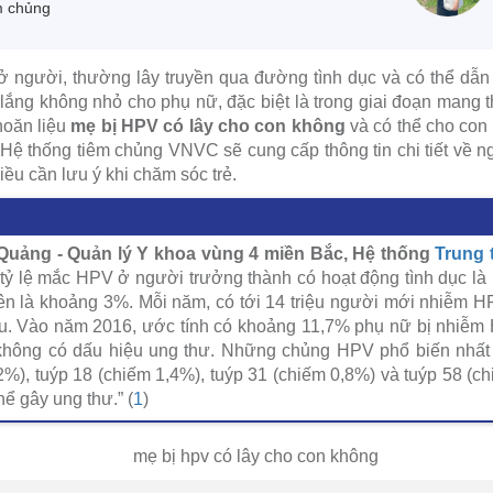
m chủng
ở người, thường lây truyền qua đường tình dục và có thể dẫ
 lắng không nhỏ cho phụ nữ, đặc biệt là trong giai đoạn mang 
hoăn liệu
mẹ bị HPV có lây cho con không
và có thể cho con 
 Hệ thống tiêm chủng VNVC sẽ cung cấp thông tin chi tiết về 
ều cần lưu ý khi chăm sóc trẻ.
uảng - Quản lý Y khoa vùng 4 miền Bắc, Hệ thống
Trung 
tỷ lệ mắc HPV ở người trưởng thành có hoạt động tình dục là 
iên là khoảng 3%. Mỗi năm, có tới 14 triệu người mới nhiễm 
ệu. Vào năm 2016, ước tính có khoảng 11,7% phụ nữ bị nhiễm
không có dấu hiệu ung thư. Những chủng HPV phổ biến nhất
%), tuýp 18 (chiếm 1,4%), tuýp 31 (chiếm 0,8%) và tuýp 58 (chi
ể gây ung thư.” (
1
)