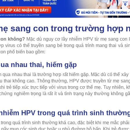
mẹ sang con trong trường hợp 
 con không?
Mặc dù nguy cơ lây nhiễm HPV từ mẹ sang con l
 virus có thể truyền sang bé trong quá trình mang thai và 
con phổ biến bao gồm:
ua nhau thai, hiếm gặp
 qua nhau thai là trường hợp rất hiếm gặp. Mặc dù có thể xảy r
 thai không cao. Thông thường, HPV được truyền từ mẹ sang 
 trẻ tiếp xúc trực tiếp với virus trong cơ thể mẹ. Tuy nhiên, 
 chứng nghiêm trọng là rất ít và tình trạng này thường không 
 nhiễm HPV trong quá trình sinh thườn
rong quá trình sinh thường khá cao, đặc biệt khi mẹ mắc phải
ể gây mụn cóc sinh dục hoặc u nhú đường hô hấp. Khi trẻ đượ