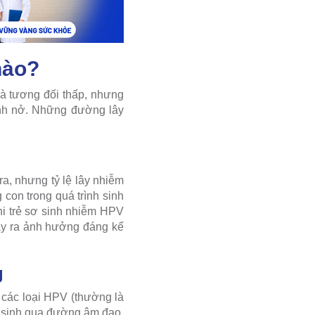
nào?
à tương đối thấp, nhưng
sinh nở. Những đường lây
a, nhưng tỷ lệ lây nhiễm
con trong quá trình sinh
khi trẻ sơ sinh nhiễm HPV
gây ra ảnh hưởng đáng kể
g
 các loại HPV (thường là
c sinh qua đường âm đạo,