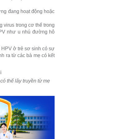
ương đang hoạt động hoặc
g virus trong cơ thể trong
HPV như u nhú đường hô
m HPV ở trẻ sơ sinh có sự
nh ra từ các bà mẹ có kết
ó thể lây truyền từ mẹ