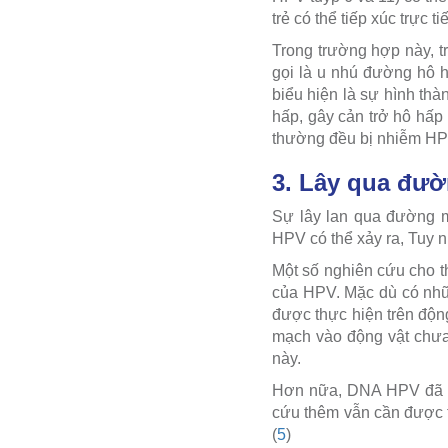
trẻ có thể tiếp xúc trực
Trong trường hợp này, t
gọi là u nhú đường hô h
biểu hiện là sự hình thà
hấp, gây cản trở hô hấp
thường đều bị nhiễm HPV 
3. Lây qua đườ
Sự lây lan qua đường m
HPV có thể xảy ra, Tuy n
Một số nghiên cứu cho t
của HPV. Mặc dù có nhữ
được thực hiện trên độn
mạch vào động vật chưa
này.
Hơn nữa, DNA HPV đã đư
cứu thêm vẫn cần được t
(
5
)