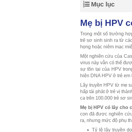
Mục lục
Mẹ bị HPV c
Trong một số trường hợp
trẻ sơ sinh sinh ra từ 
họng hoặc niêm mạc miệng
Một nghiên cứu của Caso
virus này vẫn có thể đư
sự tồn tại của HPV tron
hiện DNA HPV ở trẻ em k
Lây truyền HPV từ mẹ sa
hấp tái phát ở trẻ vị thà
ca trên 100.000 trẻ sơ sin
Mẹ bị HPV có lây cho 
con đã được nghiên cứu 
ra, nhưng mức độ phụ thu
Tỷ lệ lây truyền d