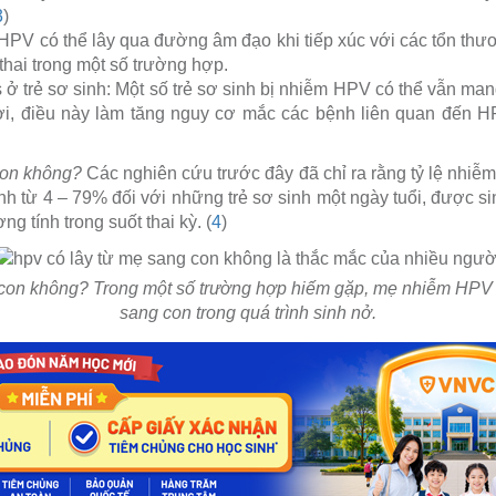
3
)
HPV có thể lây qua đường âm đạo khi tiếp xúc với các tổn th
thai trong một số trường hợp.
s ở trẻ sơ sinh: Một số trẻ sơ sinh bị nhiễm HPV có thể vẫn man
i, điều này làm tăng nguy cơ mắc các bệnh liên quan đến 
con không?
Các nghiên cứu trước đây đã chỉ ra rằng tỷ lệ nhiễ
nh từ 4 – 79% đối với những trẻ sơ sinh một ngày tuổi, được si
 tính trong suốt thai kỳ. (
4
)
con không? Trong một số trường hợp hiếm gặp, mẹ nhiễm HPV c
sang con trong quá trình sinh nở.