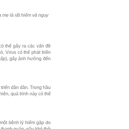
 mẹ là rất hiếm và nguy
ó thể gây ra các vấn đề
. Virus có thể phát triển
hấp), gây ảnh hưởng đến
 triển dần dần. Trong hầu
iên, quá trình này có thể
 một bệnh lý hiếm gặp do
 thanh quản, gây khó thở