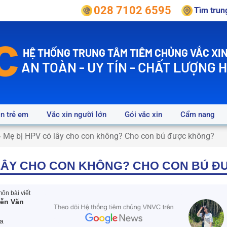
028 7102 6595
Tìm tru
HỆ THỐNG TRUNG TÂM TIÊM CHỦNG VẮC XIN
AN TOÀN - UY TÍN - CHẤT LƯỢNG 
in trẻ em
Vắc xin người lớn
Gói vắc xin
Cẩm nang
»
Mẹ bị HPV có lây cho con không? Cho con bú được không?
 LÂY CHO CON KHÔNG? CHO CON BÚ 
ôn bài viết
ễn Văn
a