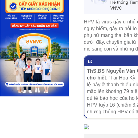
Hệ thống Tiê
VNVC
HPV là virus gây u nhú 
nguy hiểm, gây ra nỗi lo
phụ nữ mang thai băn k
dưới đây, chuyên gia từ
mẹ sang con và những đi
ThS.BS Nguyễn Văn Q
cho biết:
“Tại Hoa Kỳ, 
lệ này ở thanh thiếu n
mắc lên khoảng 79 tri
dù tế bào học của họ 
HPV tuýp 16 (chiếm 3,2
những chủng HPV có th