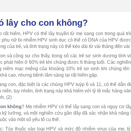
ó lây cho con không?
 rất hiếm, HPV có thể lây truyền từ mẹ sang con trong quá t
các phụ nữ bị nhiễm HPV sinh dục có thể có DNA của HPV được 
 của trẻ, và tình trạng này có thể kéo dài từ vài tháng đến vài
n và cộng sự cho thấy, trong số các trẻ sơ sinh dương tính 
ợc phát hiện ở 60% trẻ khi chúng được 6 tháng tuổi. Các nghiê
g niêm mạc miệng của khoảng 10% trẻ sơ sinh khi chúng lên 3
há cao, nhưng bệnh lâm sàng lại rất hiếm gặp.
ng con, đặc biệt là các chủng HPV tuýp 6 và 11, có thể dẫn
nh niên, tuy nhiên, tình trạng này khá hiếm với tỷ lệ mắc hàng n
h. (
2
)
con không
? Mẹ nhiễm HPV có thể lây sang con và nguy cơ lâ
kỹ lưỡng, và một nghiên cứu gần đây đã xác nhận khả năng l
ộc vào một số yếu tố cụ thể:
ọc: Tùy thuộc vào loại HPV và mức độ nhiễm virus của mẹ, tỷ 