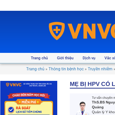
Trang chủ
Giới thiệu
Dịch vụ
Vắc x
Trang chủ
»
Thông tin bệnh học
»
Truyền nhiễm
MẸ BỊ HPV CÓ
Tư vấn chuyên m
ThS.BS Nguy
Quảng
Quản lý Y kho