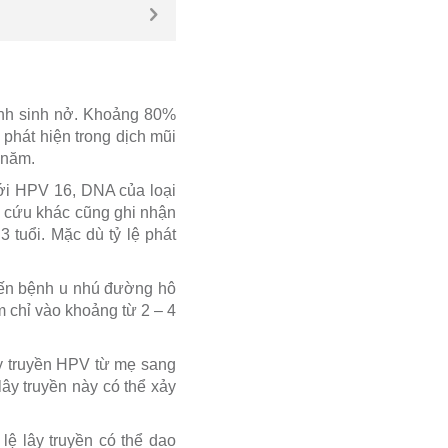
rình sinh nở. Khoảng 80%
phát hiện trong dịch mũi
 năm.
với HPV 16, DNA của loại
n cứu khác cũng ghi nhận
 tuổi. Mặc dù tỷ lệ phát
 đến bệnh u nhú đường hô
ăm chỉ vào khoảng từ 2 – 4
y truyền HPV từ mẹ sang
ây truyền này có thể xảy
lệ lây truyền có thể dao