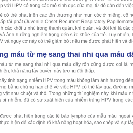
 tiếp với HPV có trong các mô sinh dục của mẹ, từ đó dẫn đến vi
rẻ có thể phát triển các tổn thương như mụn cóc ở miệng, cổ
ấp tái phát (Juvenile-Onset Recurrent Respiratory Papillomat
nh các khối u nhú trong thanh quản, khí quản, và đôi khi là c
 và ảnh hưởng nghiêm trọng đến sức khỏe của trẻ. Tuy nhiên, kh
và nguy cơ này có thể giảm bớt nếu mẹ được phát hiện và điều 
ng máu từ mẹ sang thai nhi qua máu d
áu từ mẹ sang thai nhi qua máu dây rốn cũng được coi là m
hiên, khả năng lây truyền này tương đối thấp.
hấy tình trạng nhiễm HPV trong máu không làm ảnh hưởng đến 
ng bằng chứng hạn chế về việc HPV có thể lây qua đường má
g vật như chuột và thỏ. Trong những thí nghiệm này, khi máu 
 bị nhiễm, đã có sự xuất hiện của nhiễm trùng HPV trong cá
ợc phát hiện trong các tế bào lympho của mẫu máu ngoại vi
hực hiện để xác định rõ khả năng hoạt hóa, sao chép và sự 