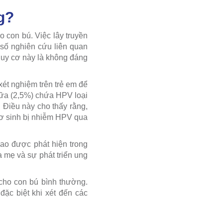
g?
 con bú. Việc lây truyền
số nghiên cứu liên quan
guy cơ này là không đáng
ét nghiệm trên trẻ em để
sữa (2,5%) chứa HPV loại
 Điều này cho thấy rằng,
sơ sinh bị nhiễm HPV qua
ao được phát hiện trong
 mẹ và sự phát triển ung
cho con bú bình thường.
ặc biệt khi xét đến các