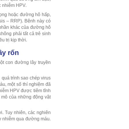
ệc nhiễm HPV.
 họng hoặc đường hô hấp,
osis – RRP). Bệnh này có
ác phần khác của đường hô
ông phải tất cả trẻ sinh
trị kịp thời.
ây rốn
ột con đường lây truyền
quá trình sao chép virus
u, một số thí nghiệm đã
nhiễm HPV được tiêm tĩnh
c mô của những động vật
. Tuy nhiên, các nghiên
lây nhiễm qua đường máu.