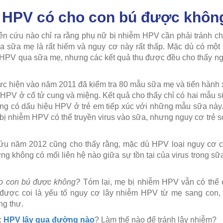
 HPV có cho con bú được khôn
ên cứu nào chỉ ra rằng phụ nữ bị nhiễm HPV cần phải tránh cho
 sữa mẹ là rất hiếm và nguy cơ này rất thấp. Mặc dù có một 
 HPV qua sữa mẹ, nhưng các kết quả thu được đều cho thấy n
c hiện vào năm 2011 đã kiểm tra 80 mẫu sữa mẹ và tiến hành x
ủa HPV ở cổ tử cung và miệng. Kết quả cho thấy chỉ có hai mẫu 
g có dấu hiệu HPV ở trẻ em tiếp xúc với những mẫu sữa này.
 bị nhiễm HPV có thể truyền virus vào sữa, nhưng nguy cơ trẻ 
ứu năm 2012 cũng cho thấy rằng, mặc dù HPV loại nguy cơ c
g không có mối liên hệ nào giữa sự tồn tại của virus trong sữa
o con bú được không?
Tóm lại, mẹ bị nhiễm HPV vẫn có thể 
được coi là yếu tố nguy cơ lây nhiễm HPV từ mẹ sang con, đ
g thư.
:
HPV lây qua đường nào
? Làm thế nào để tránh lây nhiễm?