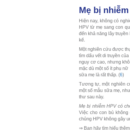
Mẹ bị nhiễm
Hiện nay, không có nghi
HPV từ mẹ sang con qua
đến khả năng lây truyền
kể.
Một nghiên cứu được thự
tìm dấu vết di truyền c
nguy cơ cao, nhưng khôn
mặc dù một số ít phụ nữ
sữa mẹ là rất thấp. (
6
)
Tương tự, một nghiên c
một số mẫu sữa mẹ, nhưn
thư sau này.
Mẹ bị nhiễm HPV có ch
Việc cho con bú không 
chủng HPV không gây un
⇒ Bạn hãy tìm hiểu thêm