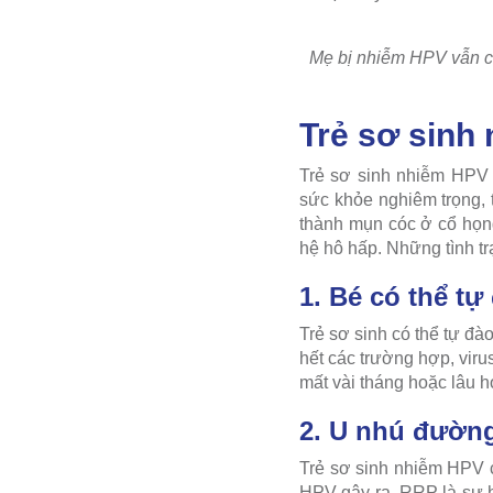
Mẹ bị nhiễm HPV vẫn có
Trẻ sơ sinh
Trẻ sơ sinh nhiễm HPV 
sức khỏe nghiêm trọng, t
thành mụn cóc ở cổ họn
hệ hô hấp. Những tình tr
1. Bé có thể tự
Trẻ sơ sinh có thể tự đà
hết các trường hợp, viru
mất vài tháng hoặc lâu h
2. U nhú đường
Trẻ sơ sinh nhiễm HPV c
HPV gây ra. RRP là sự h