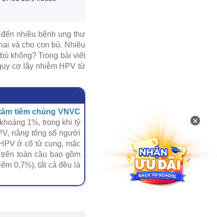
n đến nhiều bệnh ung thư
thai và cho con bú. Nhiều
bú không? Trong bài viết
nguy cơ lây nhiễm HPV từ
tâm tiêm chủng VNVC
×
khoảng 1%, trong khi tỷ
HPV, nâng tổng số người
 HPV ở cổ tử cung, mặc
 trên toàn cầu bao gồm
ếm 0,7%), tất cả đều là