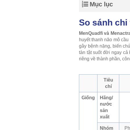
Mục lục
So sánh chi
MenQuadfi và Menactr
huyết thanh não mô cầu 
gây bệnh nặng, biến chứ
tàn tật suốt đời ngay cả 
riêng về thành phần, công
Tiêu
chí
Giống
Hãng/
nước
sản
xuất
Nhóm
Ph