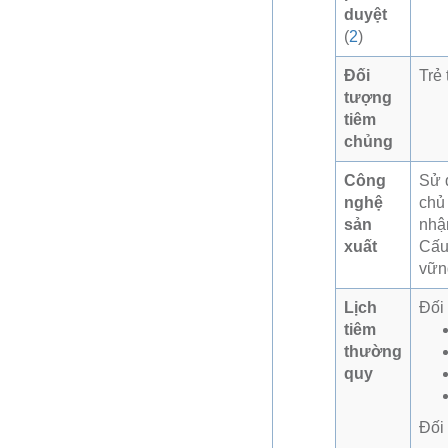
duyệt
(
2
)
Đối
Trẻ 
tượng
tiêm
chủng
Công
Sử d
nghệ
chủ 
sản
nhận
xuất
Cấu 
vữn
Lịch
Đối 
tiêm
thường
quy
Đối 