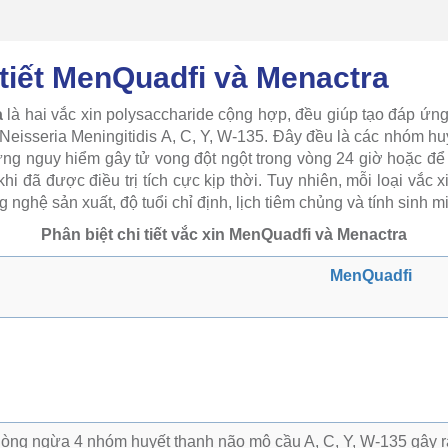
 tiết MenQuadfi và Menactra
a
là hai vắc xin polysaccharide cộng hợp, đều giúp tạo đáp ứn
Neisseria Meningitidis A, C, Y, W-135. Đây đều là các nhóm huy
ng nguy hiểm gây tử vong đột ngột trong vòng 24 giờ hoặc để 
khi đã được điều trị tích cực kịp thời. Tuy nhiên, mỗi loại vắc
 nghệ sản xuất, độ tuổi chỉ định, lịch tiêm chủng và tính sinh m
Phân biệt chi tiết vắc xin MenQuadfi và Menactra
MenQuadfi
òng ngừa 4 nhóm huyết thanh não mô cầu A, C, Y, W-135 gây r