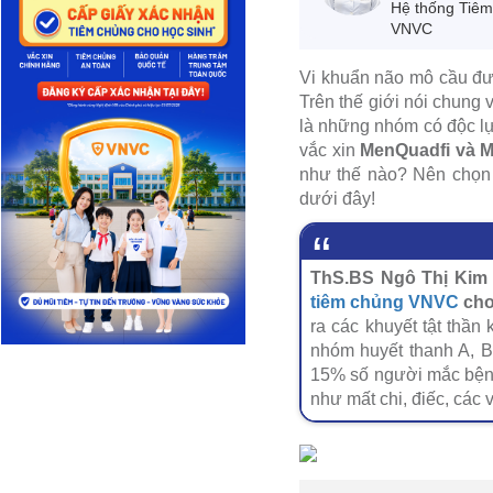
Hệ thống Tiê
VNVC
Vi khuẩn não mô cầu đượ
Trên thế giới nói chung 
là những nhóm có độc lự
vắc xin
MenQuadfi và 
như thế nào? Nên chọn 
dưới đây!
ThS.BS Ngô Thị Kim 
tiêm chủng VNVC
cho 
ra các khuyết tật thầ
nhóm huyết thanh A, B
15% số người mắc bệnh 
như mất chi, điếc, các 