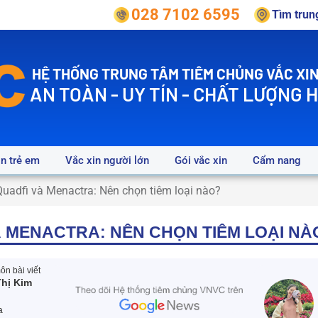
028 7102 6595
Tìm tru
HỆ THỐNG TRUNG TÂM TIÊM CHỦNG VẮC XIN
AN TOÀN - UY TÍN - CHẤT LƯỢNG 
in trẻ em
Vắc xin người lớn
Gói vắc xin
Cẩm nang
adfi và Menactra: Nên chọn tiêm loại nào?
 MENACTRA: NÊN CHỌN TIÊM LOẠI NÀ
n bài viết
hị Kim
a