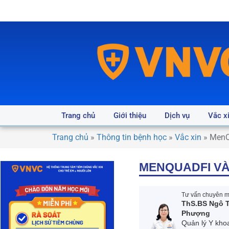
Trang chủ
Giới thiệu
Dịch vụ
Vắc x
Trang chủ
»
Thông tin bệnh học
»
Vắc xin
»
MenQu
MENQUADFI VÀ
Tư vấn chuyên mô
ThS.BS Ngô T
Phượng
Quản lý Y kho