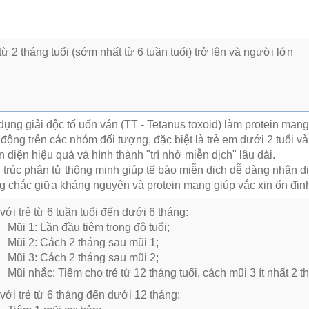
từ 2 tháng tuổi (sớm nhất từ 6 tuần tuổi) trở lên và người lớn
ụng giải độc tố uốn ván (TT - Tetanus toxoid) làm protein mang
động trên các nhóm đối tượng, đặc biệt là trẻ em dưới 2 tuổi và
 diện hiệu quả và hình thành "trí nhớ miễn dịch" lâu dài.
trúc phân tử thông minh giúp tế bào miễn dịch dễ dàng nhận diệ
g chắc giữa kháng nguyên và protein mang giúp vắc xin ổn định
với trẻ từ 6 tuần tuổi đến dưới 6 tháng:
Mũi 1: Lần đầu tiêm trong độ tuổi;
Mũi 2: Cách 2 tháng sau mũi 1;
Mũi 3: Cách 2 tháng sau mũi 2;
Mũi nhắc: Tiêm cho trẻ từ 12 tháng tuổi, cách mũi 3 ít nhất 2 t
với trẻ từ 6 tháng đến dưới 12 tháng: