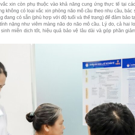
 vắc xin còn phụ thuộc vào khả năng cung ứng thực tế tại c
ủng không có loại vắc xin phòng não mô cầu theo nhu cầu, bác s
 đang có sẵn (phù hợp với độ tuổi và thể trạng) để đảm bảo tạ
p tính nặng như viêm màng não do não mô cầu. Lý do, cả hai loạ
 sinh miễn dịch tốt, hiệu quả bảo vệ lâu dài và góp phần gi