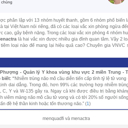
m chủng
c phân lập với 13 nhóm huyết thanh, gồm 6 nhóm phổ biến là
và tại Việt Nam nói riêng, đã có các loại vắc xin phòng ngừa đ
c cao, gây bệnh nặng. Trong các loại vắc xin phòng 4 nhóm huy
Menactra
là hai vắc xin được nhiều gia đình quan tâm. Vậy 2 l
tiêm loại nào để mang lại hiệu quả cao? Chuyên gia VNVC sẽ 
Phượng - Quản lý Y khoa vùng khu vực 2 miền Trung - 
biết: “
Nhiễm trùng não mô cầu diễn tiến cấp tính tỷ lệ tử vong
n kinh dai dẳng. Trong đó, hơn 99% các trường hợp nhiễm trùn
, C, Y và W-135 gây ra. Ngay cả khi được điều trị bằng kháng
viêm màng não mô cầu tử vong và có tới 20% số người sống só
vấn đề hệ thần kinh hoặc tổn thương não.” (
1
)