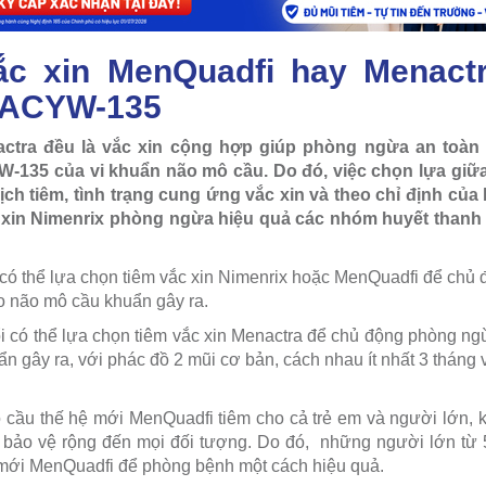
ắc xin MenQuadfi hay Menact
 ACYW-135
ctra đều là vắc xin cộng hợp giúp phòng ngừa an toàn
 W-135 của vi khuẩn não mô cầu. Do đó, việc chọn lựa giữa 
lịch tiêm, tình trạng cung ứng vắc xin và theo chỉ định của bá
xin Nimenrix phòng ngừa hiệu quả các nhóm huyết thanh A
uổi có thể lựa chọn tiêm vắc xin Nimenrix hoặc MenQuadfi để c
o não mô cầu khuẩn gây ra.
tuổi có thể lựa chọn tiêm vắc xin Menactra để chủ động phòng n
 gây ra, với phác đồ 2 mũi cơ bản, cách nhau ít nhất 3 tháng và
ô cầu thế hệ mới MenQuadfi tiêm cho cả trẻ em và người lớn, k
 bảo vệ rộng đến mọi đối tượng. Do đó, những người lớn từ 56
ệ mới MenQuadfi để phòng bệnh một cách hiệu quả.