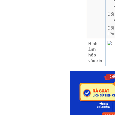
Đối 
Đối 
tiê
Hình
ảnh
hộp
vắc xin