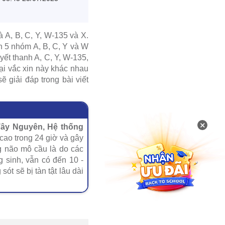
 A, B, C, Y, W-135 và X.
ến 5 nhóm A, B, C, Y và W
ết thanh A, C, Y, W-135,
oại vắc xin này khác nhau
giải đáp trong bài viết
×
Tây Nguyên, Hệ thống
 cao trong 24 giờ và gây
g não mô cầu là do các
 sinh, vẫn có đến 10 -
t sẽ bị tàn tật lâu dài