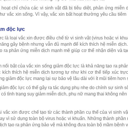
t hoạt chỉ chứa các vi sinh vật đã bị tiêu diệt, phản ứng miễn
 vắc xin sống. Vì vậy, vắc xin bất hoạt thường yêu cầu tiêm n
ảm độc lực
c là loại vắc xin được điều chế từ vi sinh vật (virus hoặc vi 
 năng gây bệnh nhưng vẫn đủ mạnh để kích thích hệ miễn dịch. 
ạo ra phản ứng miễn dịch mạnh mẽ giúp cơ thể nhận diện và tạo
 nổi bật của vắc xin sống giảm độc lực là khả năng tạo ra phả
 kích thích hệ miễn dịch tương tự như khi cơ thể tiếp xúc trự
ng giảm độc lực mang lại sự bảo vệ lâu dài với ít mũi tiêm hơn s
giảm độc lực có thể gây ra tác dụng phụ nhẹ do chính sự sinh sôi
có tình trạng suy giảm miễn dịch, phụ nữ mang thai không nên 
oại vắc xin được chế tạo từ các thành phần cụ thể của vi sinh vậ
ay vì sử dụng toàn bộ virus hoặc vi khuẩn. Những thành phần
n dịch tạo ra phản ứng bảo vệ mà không đưa toàn bộ mầm bệnh v