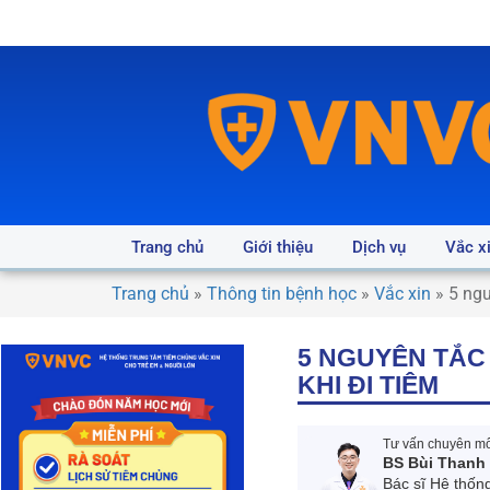
Trang chủ
Giới thiệu
Dịch vụ
Vắc x
Trang chủ
»
Thông tin bệnh học
»
Vắc xin
»
5 ngu
5 NGUYÊN TẮC
KHI ĐI TIÊM
Tư vấn chuyên môn
BS Bùi Thanh
Bác sĩ Hệ thốn