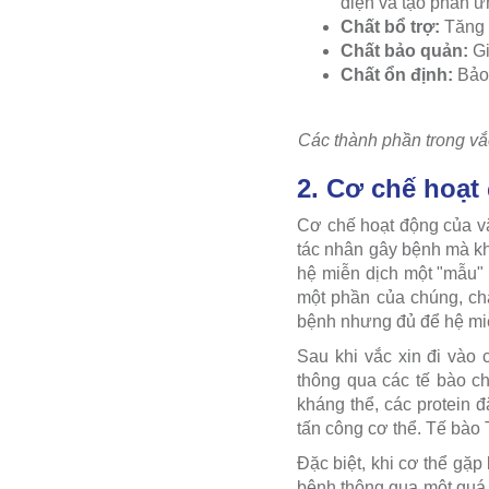
diện và tạo phản 
Chất bổ trợ:
Tăng 
Chất bảo quản:
Gi
Chất ổn định:
Bảo 
Các thành phần trong vắc
2. Cơ chế hoạt
Cơ chế hoạt động của vắ
tác nhân gây bệnh mà kh
hệ miễn dịch một "mẫu" 
một phần của chúng, ch
bệnh nhưng đủ để hệ miễ
Sau khi vắc xin đi vào 
thông qua các tế bào c
kháng thể, các protein 
tấn công cơ thể. Tế bào 
Đặc biệt, khi cơ thể gặp
bệnh thông qua một quá 