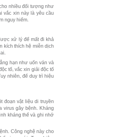
i cho nhiều đối tượng như
i vắc xin này là yêu cầu
ễm nguy hiểm.
 được xử lý để mất đi khả
 kích thích hệ miễn dịch
ai.
chẳng hạn như uốn ván và
c tố, vắc xin giải độc tố
y nhiên, để duy trì hiệu
đoạn vật liệu di truyền
 virus gây bệnh. Kháng
inh kháng thể và ghi nhớ
bệnh. Công nghệ này cho