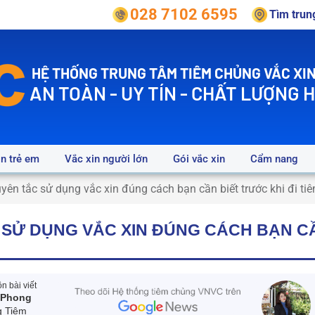
028 7102 6595
Tìm tru
HỆ THỐNG TRUNG TÂM TIÊM CHỦNG VẮC XIN
AN TOÀN - UY TÍN - CHẤT LƯỢNG 
in trẻ em
Vắc xin người lớn
Gói vắc xin
Cẩm nang
yên tắc sử dụng vắc xin đúng cách bạn cần biết trước khi đi ti
 SỬ DỤNG VẮC XIN ĐÚNG CÁCH BẠN C
 bài viết
 Phong
g Tiêm