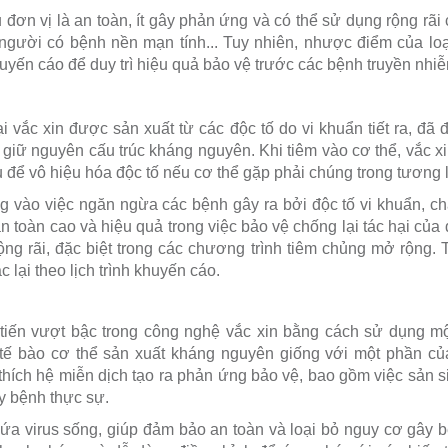
 đơn vị là an toàn, ít gây phản ứng và có thể sử dụng rộng rã
, người có bệnh nền mạn tính... Tuy nhiên, nhược điểm của loạ
khuyến cáo để duy trì hiệu quả bảo vệ trước các bệnh truyền nhi
oại vắc xin được sản xuất từ các độc tố do vi khuẩn tiết ra, đã
giữ nguyên cấu trúc kháng nguyên. Khi tiêm vào cơ thể, vắc xin
u để vô hiệu hóa độc tố nếu cơ thể gặp phải chúng trong tương l
ung vào việc ngăn ngừa các bệnh gây ra bởi độc tố vi khuẩn, 
 toàn cao và hiệu quả trong việc bảo vệ chống lại tác hại của độ
g rãi, đặc biệt trong các chương trình tiêm chủng mở rộng. Tu
 lại theo lịch trình khuyến cáo.
iến vượt bậc trong công nghệ vắc xin bằng cách sử dụng một 
 bào cơ thể sản xuất kháng nguyên giống với một phần của
thích hệ miễn dịch tạo ra phản ứng bảo vệ, bao gồm việc sản s
y bệnh thực sự.
a virus sống, giúp đảm bảo an toàn và loại bỏ nguy cơ gây 