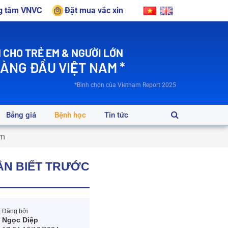
ng tâm VNVC
Đặt mua vắc xin
 CHO TRẺ EM & NGƯỜI LỚN
HÀNG ĐẦU VIỆT NAM *
*Bình chọn của Vietnam Report 2025
Bảng giá
Bệnh học
Tin tức
êm
ẦN BIẾT TRƯỚC
Đăng bởi
Ngọc Diệp