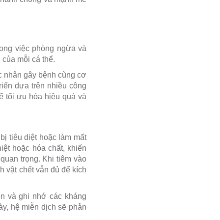
trong việc phòng ngừa và
của mỗi cá thể.
ác nhân gây bệnh cùng cơ
riển dựa trên nhiều công
ể tối ưu hóa hiệu quả và
 bị tiêu diệt hoặc làm mất
ệt hoặc hóa chất, khiến
uan trọng. Khi tiêm vào
h vật chết vẫn đủ để kích
ện và ghi nhớ các kháng
này, hệ miễn dịch sẽ phản