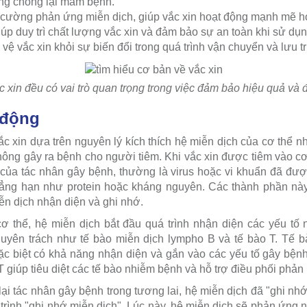
ứng chống lại mầm bệnh.
cường phản ứng miễn dịch, giúp vắc xin hoạt động mạnh mẽ h
úp duy trì chất lượng vắc xin và đảm bảo sự an toàn khi sử dụn
vệ vắc xin khỏi sự biến đổi trong quá trình vận chuyển và lưu tr
 xin đều có vai trò quan trọng trong việc đảm bảo hiệu quả và
 động
c xin dựa trên nguyên lý kích thích hệ miễn dịch của cơ thể nh
ông gây ra bệnh cho người tiêm. Khi vắc xin được tiêm vào cơ
của tác nhân gây bệnh, thường là virus hoặc vi khuẩn đã đượ
ẳng hạn như protein hoặc kháng nguyên. Các thành phần nà
n dịch nhận diện và ghi nhớ.
cơ thể, hệ miễn dịch bắt đầu quá trình nhận diện các yếu tố 
huyên trách như tế bào miễn dịch lympho B và tế bào T. Tế b
đặc biệt có khả năng nhận diện và gắn vào các yếu tố gây bệ
T giúp tiêu diệt các tế bào nhiễm bệnh và hỗ trợ điều phối phản
 lại tác nhân gây bệnh trong tương lai, hệ miễn dịch đã "ghi 
trình "ghi nhớ miễn dịch". Lúc này, hệ miễn dịch sẽ phản ứn