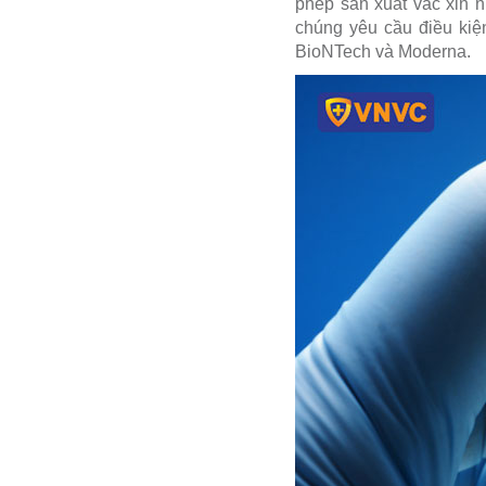
phép sản xuất vắc xin n
chúng yêu cầu điều kiệ
BioNTech và Moderna.