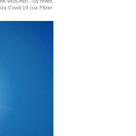
hể virus mới. Tuy nhiên,
ừa Covid-19 của Pfizer-