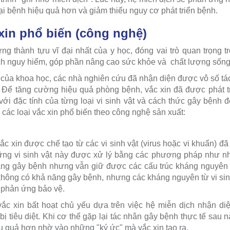
ại bệnh hiệu quả hơn và giảm thiểu nguy cơ phát triển bệnh.
 xin phổ biến (công nghệ)
ững thành tựu vĩ đại nhất của y học, đóng vai trò quan trọng 
ch nguy hiểm, góp phần nâng cao sức khỏe và chất lượng sống 
ộ của khoa học, các nhà nghiên cứu đã nhận diện được vô số t
. Để tăng cường hiệu quả phòng bệnh, vắc xin đã được phát t
với đặc tính của từng loại vi sinh vật và cách thức gây bệnh đ
à các loại vắc xin phổ biến theo công nghệ sản xuất:
vắc xin được chế tạo từ các vi sinh vật (virus hoặc vi khuẩn) đã
ng vi sinh vật này được xử lý bằng các phương pháp như nhi
ng gây bệnh nhưng vẫn giữ được các cấu trúc kháng nguyên q
 không có khả năng gây bệnh, nhưng các kháng nguyên từ vi sin
a phản ứng bảo vệ.
ắc xin bất hoạt chủ yếu dựa trên việc hệ miễn dịch nhận di
 bị tiêu diệt. Khi cơ thể gặp lại tác nhân gây bệnh thực tế sau 
 quả hơn nhờ vào những "ký ức" mà vắc xin tạo ra.