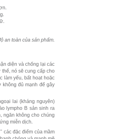
ơn.
g.
ữ.
 độ an toàn của sản phẩm.
ận diện và chống lại các
 thể, nó sẽ cung cấp cho
c làm yếu, bất hoạt hoặc
y không đủ mạnh để gây
ngoại lai (kháng nguyên)
ào lympho B sản sinh ra
nh, ngăn không cho chúng
 ứng miễn dịch.
nhớ" các đặc điểm của mầm
g nhanh chóng và mạnh mẽ