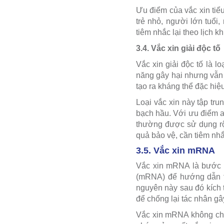
Ưu điểm của vắc xin tiểu
trẻ nhỏ, người lớn tuổi
tiêm nhắc lại theo lịch 
3.4. Vắc xin giải độc tố
Vắc xin giải độc tố là l
năng gây hại nhưng vẫn 
tạo ra kháng thể đặc hiệ
Loại vắc xin này tập tr
bạch hầu. Với ưu điểm an
thường được sử dụng rộn
quả bảo vệ, cần tiêm nhắc
3.5. Vắc xin mRNA
Vắc xin mRNA là bước t
(mRNA) để hướng dẫn tế
nguyên này sau đó kích 
để chống lại tác nhân gâ
Vắc xin mRNA không chứ