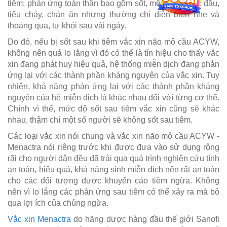
tiêm; phản ứng toàn thân bao gồm sốt, mệt mỏi, nhức đầu,
tiêu chảy, chán ăn nhưng thường chỉ diễn biến nhẹ và
thoáng qua, tự khỏi sau vài ngày.
Do đó, nếu bị sốt sau khi tiêm vắc xin não mô cầu ACYW,
không nên quá lo lắng vì đó có thể là tín hiệu cho thấy vắc
xin đang phát huy hiệu quả, hệ thống miễn dịch đang phản
ứng lại với các thành phần kháng nguyên của vắc xin. Tuy
nhiên, khả năng phản ứng lại với các thành phần kháng
nguyên của hệ miễn dịch là khác nhau đối với từng cơ thể.
Chính vì thế, mức độ sốt sau tiêm vắc xin cũng sẽ khác
nhau, thậm chí một số người sẽ không sốt sau tiêm.
Các loại vắc xin nói chung và vắc xin não mô cầu ACYW -
Menactra nói riêng trước khi được đưa vào sử dụng rộng
rãi cho người dân đều đã trải qua quá trình nghiên cứu tính
an toàn, hiệu quả, khả năng sinh miễn dịch nên rất an toàn
cho các đối tượng được khuyến cáo tiêm ngừa. Không
nên vì lo lắng các phản ứng sau tiêm có thể xảy ra mà bỏ
qua lợi ích của chủng ngừa.
Vắc xin Menactra
do hãng dược hàng đầu thế giới Sanofi