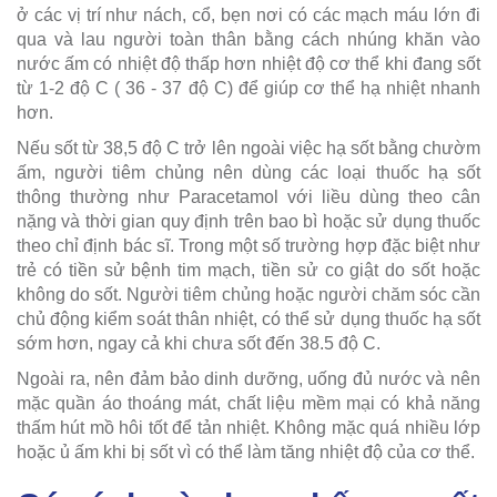
ở các vị trí như nách, cổ, bẹn nơi có các mạch máu lớn đi
qua và lau người toàn thân bằng cách nhúng khăn vào
nước ấm có nhiệt độ thấp hơn nhiệt độ cơ thể khi đang sốt
từ 1-2 độ C ( 36 - 37 độ C) để giúp cơ thể hạ nhiệt nhanh
hơn.
Nếu sốt từ 38,5 độ C trở lên ngoài việc hạ sốt bằng chườm
ấm, người tiêm chủng nên dùng các loại thuốc hạ sốt
thông thường như Paracetamol với liều dùng theo cân
nặng và thời gian quy định trên bao bì hoặc sử dụng thuốc
theo chỉ định bác sĩ. Trong một số trường hợp đặc biệt như
trẻ có tiền sử bệnh tim mạch, tiền sử co giật do sốt hoặc
không do sốt. Người tiêm chủng hoặc người chăm sóc cần
chủ động kiểm soát thân nhiệt, có thể sử dụng thuốc hạ sốt
sớm hơn, ngay cả khi chưa sốt đến 38.5 độ C.
Ngoài ra, nên đảm bảo dinh dưỡng, uống đủ nước và nên
mặc quần áo thoáng mát, chất liệu mềm mại có khả năng
thấm hút mồ hôi tốt để tản nhiệt. Không mặc quá nhiều lớp
hoặc ủ ấm khi bị sốt vì có thể làm tăng nhiệt độ của cơ thể.