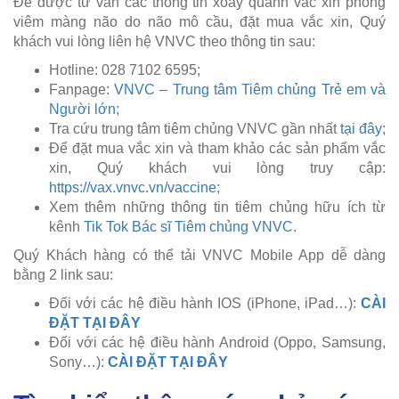
Để được tư vấn các thông tin xoay quanh vắc xin phòng
viêm màng não do não mô cầu, đặt mua vắc xin, Quý
khách vui lòng liên hệ VNVC theo thông tin sau:
Hotline: 028 7102 6595;
Fanpage:
VNVC – Trung tâm Tiêm chủng Trẻ em và
Người lớn
;
Tra cứu trung tâm tiêm chủng VNVC gần nhất
tại đây
;
Để đặt mua vắc xin và tham khảo các sản phẩm vắc
xin, Quý khách vui lòng truy cập:
https://vax.vnvc.vn/vaccine
;
Xem thêm những thông tin tiêm chủng hữu ích từ
kênh
Tik Tok Bác sĩ Tiêm chủng VNVC
.
Quý Khách hàng có thể tải VNVC Mobile App dễ dàng
bằng 2 link sau:
Đối với các hệ điều hành IOS (iPhone, iPad…):
CÀI
ĐẶT TẠI ĐÂY
Đối với các hệ điều hành Android (Oppo, Samsung,
Sony…):
CÀI ĐẶT TẠI ĐÂY