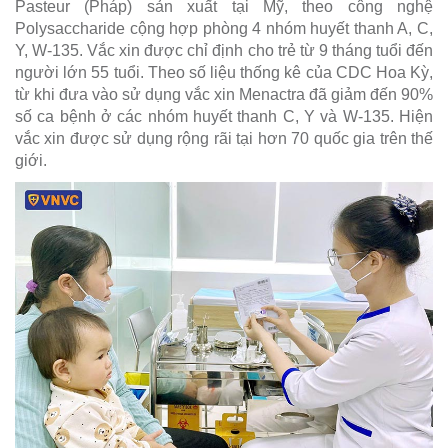
Pasteur (Pháp) sản xuất tại Mỹ, theo công nghệ
Polysaccharide cộng hợp phòng 4 nhóm huyết thanh A, C,
Y, W-135. Vắc xin được chỉ định cho trẻ từ 9 tháng tuổi đến
người lớn 55 tuổi. Theo số liệu thống kê của CDC Hoa Kỳ,
từ khi đưa vào sử dụng vắc xin Menactra đã giảm đến 90%
số ca bệnh ở các nhóm huyết thanh C, Y và W-135. Hiện
vắc xin được sử dụng rộng rãi tại hơn 70 quốc gia trên thế
giới.