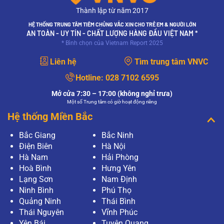
Thành lập từ năm 2017
HỆ THỐNG TRUNG TÂM TIÊM CHỦNG VẮC XIN CHO TRẺ EM & NGƯỜI LỚN
AN TOÀN - UY TÍN - CHẤT LƯỢNG HÀNG ĐẦU VIỆT NAM *
* Bình chọn của Vietnam Report 2025
Liên hệ
Tìm trung tâm VNVC
Hotline:
028 7102 6595
Mở cửa 7:30 – 17:00 (không nghỉ trưa)
Một số Trung tâm có giờ hoạt động riêng
Hệ thống Miền Bắc
Bắc Giang
Bắc Ninh
Điện Biên
Hà Nội
Hà Nam
Hải Phòng
Hoà Bình
Hưng Yên
Lạng Sơn
Nam Định
Ninh Bình
Phú Thọ
Quảng Ninh
Thái Bình
Thái Nguyên
Vĩnh Phúc
Yên Bái
Tuyên Quang