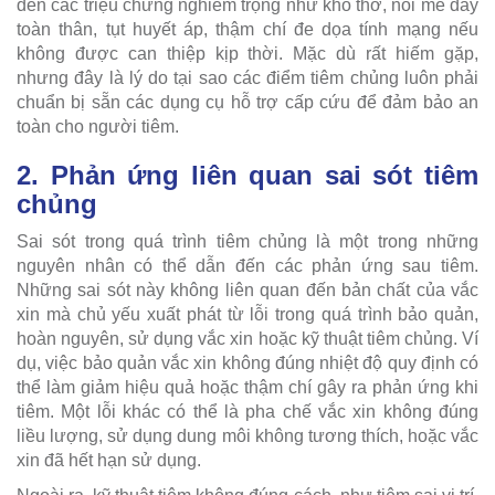
đến các triệu chứng nghiêm trọng như khó thở, nổi mề đay
toàn thân, tụt huyết áp, thậm chí đe dọa tính mạng nếu
không được can thiệp kịp thời. Mặc dù rất hiếm gặp,
nhưng đây là lý do tại sao các điểm tiêm chủng luôn phải
chuẩn bị sẵn các dụng cụ hỗ trợ cấp cứu để đảm bảo an
toàn cho người tiêm.
2. Phản ứng liên quan sai sót tiêm
chủng
Sai sót trong quá trình tiêm chủng là một trong những
nguyên nhân có thể dẫn đến các phản ứng sau tiêm.
Những sai sót này không liên quan đến bản chất của vắc
xin mà chủ yếu xuất phát từ lỗi trong quá trình bảo quản,
hoàn nguyên, sử dụng vắc xin hoặc kỹ thuật tiêm chủng. Ví
dụ, việc bảo quản vắc xin không đúng nhiệt độ quy định có
thể làm giảm hiệu quả hoặc thậm chí gây ra phản ứng khi
tiêm. Một lỗi khác có thể là pha chế vắc xin không đúng
liều lượng, sử dụng dung môi không tương thích, hoặc vắc
xin đã hết hạn sử dụng.