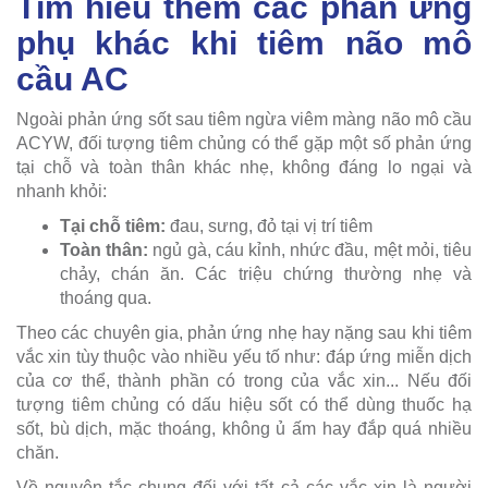
Tìm hiểu thêm các phản ứng
phụ khác khi tiêm não mô
cầu AC
Ngoài phản ứng sốt sau tiêm ngừa viêm màng não mô cầu
ACYW, đối tượng tiêm chủng có thể gặp một số phản ứng
tại chỗ và toàn thân khác nhẹ, không đáng lo ngại và
nhanh khỏi:
Tại chỗ tiêm:
đau, sưng, đỏ tại vị trí tiêm
Toàn thân:
ngủ gà, cáu kỉnh, nhức đầu, mệt mỏi, tiêu
chảy, chán ăn. Các triệu chứng thường nhẹ và
thoáng qua.
Theo các chuyên gia, phản ứng nhẹ hay nặng sau khi tiêm
vắc xin tùy thuộc vào nhiều yếu tố như: đáp ứng miễn dịch
của cơ thể, thành phần có trong của vắc xin... Nếu đối
tượng tiêm chủng có dấu hiệu sốt có thể dùng thuốc hạ
sốt, bù dịch, mặc thoáng, không ủ ấm hay đắp quá nhiều
chăn.
Về nguyên tắc chung đối với tất cả các vắc xin là người