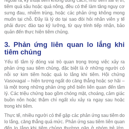
Ngoài ra, kỹ thuật tiêm không đúng cách, như tiêm sai vị trí,
tiêm quá sâu hoặc quá nông, đều có thể làm tăng nguy cơ
sưng đau, nhiễm trùng, hoặc các phản ứng không mong
muốn tại chỗ. Đây là lý do tại sao đòi hỏi nhân viên y tế
phải được đào tạo kỹ lưỡng, từ quy trình tiếp nhận, bảo
quản đến thực hiện tiêm chủng.
3. Phản ứng liên quan lo lắng khi
tiêm chủng
Yếu tố tâm lý đóng vai trò quan trọng trong việc xảy ra
phản ứng sau tiêm chủng, đặc biệt là ở những người có
nỗi sợ kim tiêm hoặc quá lo lắng khi tiêm. Hội chứng
Vasovagal – hiện tượng ngất do căng thẳng hoặc sợ hãi –
là một trong những phản ứng phổ biến liên quan đến tâm
lý. Các triệu chứng bao gồm chóng mặt, choáng, cảm giác
buồn nôn hoặc thậm chí ngất xỉu xảy ra ngay sau hoặc
trong khi tiêm.
Thực tế, nhiều người có thể gặp các phản ứng sau tiêm do
lo lắng, căng thẳng quá mức. Phản ứng sau tiêm liên quan
đến lo lắng khi tiêm chủng thường gặp ở nhóm trẻ lớn,