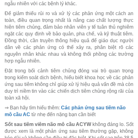
ngẫu nhiên với các bệnh lý khác.
Để giảm thiểu rủi ro và xử lý các phản ứng một cách an
toàn, điều quan trọng nhất là nâng cao chất lượng thực
hiện tiêm chủng, đảm bảo nhân viên y tế tuân thủ nghiêm
ngặt các quy định về bảo quản, pha chế, và kỹ thuật tiêm.
Đồng thời, cần truyền thông hiệu quả để giáo dục người
dân về các phản ứng có thể xảy ra, phân biệt rõ các
nguyên nhân khác nhau và không thổi phồng các trường
hợp ngẫu nhiên.
Đặt trong bối cảnh tiêm chủng đóng vai trò quan trọng
trong kiểm soát dịch bệnh, hiểu biết khoa học về các phản
ứng sau tiêm không chỉ giúp xử lý hiệu quả vấn đề mà còn
duy trì niềm tin vào các chiến dịch tiêm chủng rộng rãi của
toàn xã hội.
⇒ Bạn hãy tìm hiểu thêm:
Các phản ứng sau tiêm não
mô cầu AC
từ nhẹ đến nặng bạn cần biết
Sốt sau tiêm viêm não mô cầu ACYW
không đáng lo. Sốt
được xem là một phản ứng sau tiêm thường gặp, không
kéo dài và không cần điều trị đặc biệt. Khi sốt cao trên 38.5