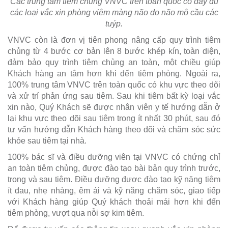
Các trung tâm tiêm chủng VNVC trên toàn quốc có đầy đủ
các loại vắc xin phòng viêm màng não do não mô cầu các
tuýp.
VNVC còn là đơn vị tiên phong nâng cấp quy trình tiêm
chủng từ 4 bước cơ bản lên 8 bước khép kín, toàn diện,
đảm bảo quy trình tiêm chủng an toàn, một chiều giúp
Khách hàng an tâm hơn khi đến tiêm phòng. Ngoài ra,
100% trung tâm VNVC trên toàn quốc có khu vực theo dõi
và xử trí phản ứng sau tiêm. Sau khi tiêm bất kỳ loại vắc
xin nào, Quý Khách sẽ được nhân viên y tế hướng dẫn ở
lại khu vực theo dõi sau tiêm trong ít nhất 30 phút, sau đó
tư vấn hướng dẫn Khách hàng theo dõi và chăm sóc sức
khỏe sau tiêm tại nhà.
100% bác sĩ và điều dưỡng viên tại VNVC có chứng chỉ
an toàn tiêm chủng, được đào tạo bài bản quy trình trước,
trong và sau tiêm. Điều dưỡng được đào tạo kỹ năng tiêm
ít đau, nhẹ nhàng, êm ái và kỹ năng chăm sóc, giao tiếp
với Khách hàng giúp Quý khách thoải mái hơn khi đến
tiêm phòng, vượt qua nỗi sợ kim tiêm.