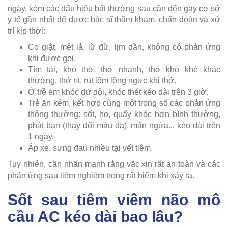
ngày, kèm các dấu hiệu bất thường sau cần đến gay cơ sở
y tế gần nhất để được bác sĩ thăm khám, chẩn đoán và xử
trí kịp thời:
Co giật, mệt lả, lừ đừ, lịm dần, không có phản ứng
khi được gọi.
Tím tái, khó thở, thở nhanh, thở khò khè khác
thường, thở rít, rút lõm lồng ngực khi thở.
Ở trẻ em khóc dữ dội, khóc thét kéo dài trên 3 giờ.
Trẻ ăn kém, kết hợp cùng một trong số các phản ứng
thông thường: sốt, ho, quấy khóc hơn bình thường,
phát ban (thay đổi màu da), mẩn ngứa... kéo dài trên
1 ngày.
Áp xe, sưng đau nhiều tại vết tiêm.
Tuy nhiên, cần nhấn mạnh rằng vắc xin rất an toàn và các
phản ứng sau tiêm nghiêm trọng rất hiếm khi xảy ra.
Sốt sau tiêm viêm não mô
cầu AC kéo dài bao lâu?