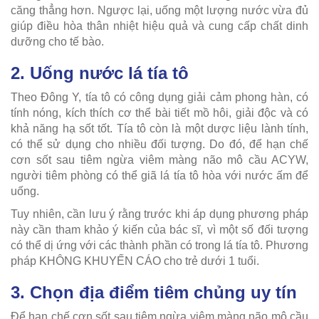
căng thẳng hơn. Ngược lại, uống một lượng nước vừa đủ
giúp điều hòa thân nhiệt hiệu quả và cung cấp chất dinh
dưỡng cho tế bào.
2. Uống nước lá tía tô
Theo Đông Y, tía tô có công dụng giải cảm phong hàn, có
tính nóng, kích thích cơ thể bài tiết mồ hôi, giải độc và có
khả năng hạ sốt tốt. Tía tô còn là một dược liệu lành tính,
có thể sử dụng cho nhiều đối tượng. Do đó, để hạn chế
cơn sốt sau tiêm ngừa viêm màng não mô cầu ACYW,
người tiêm phòng có thể giã lá tía tô hòa với nước ấm để
uống.
Tuy nhiên, cần lưu ý rằng trước khi áp dụng phương pháp
này cần tham khảo ý kiến của bác sĩ, vì một số đối tượng
có thể dị ứng với các thành phần có trong lá tía tô. Phương
pháp KHÔNG KHUYẾN CÁO cho trẻ dưới 1 tuổi.
3. Chọn địa điểm tiêm chủng uy tín
Để hạn chế cơn sốt sau tiêm ngừa viêm màng não mô cầu