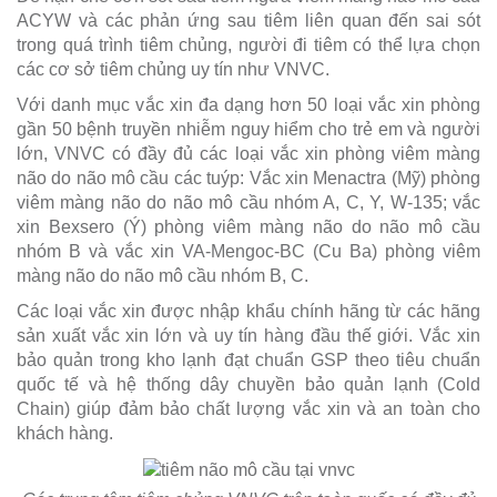
ACYW và các phản ứng sau tiêm liên quan đến sai sót
trong quá trình tiêm chủng, người đi tiêm có thể lựa chọn
các cơ sở tiêm chủng uy tín như VNVC.
Với danh mục vắc xin đa dạng hơn 50 loại vắc xin phòng
gần 50 bệnh truyền nhiễm nguy hiểm cho trẻ em và người
lớn, VNVC có đầy đủ các loại vắc xin phòng viêm màng
não do não mô cầu các tuýp: Vắc xin Menactra (Mỹ) phòng
viêm màng não do não mô cầu nhóm A, C, Y, W-135; vắc
xin Bexsero (Ý) phòng viêm màng não do não mô cầu
nhóm B và vắc xin VA-Mengoc-BC (Cu Ba) phòng viêm
màng não do não mô cầu nhóm B, C.
Các loại vắc xin được nhập khẩu chính hãng từ các hãng
sản xuất vắc xin lớn và uy tín hàng đầu thế giới. Vắc xin
bảo quản trong kho lạnh đạt chuẩn GSP theo tiêu chuẩn
quốc tế và hệ thống dây chuyền bảo quản lạnh (Cold
Chain) giúp đảm bảo chất lượng vắc xin và an toàn cho
khách hàng.