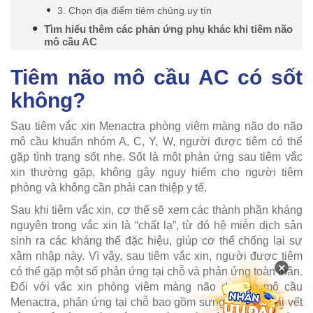
3. Chọn địa điểm tiêm chủng uy tín
Tìm hiểu thêm các phản ứng phụ khác khi tiêm não
mô cầu AC
Tiêm não mô cầu AC có sốt
không?
Sau tiêm vắc xin Menactra phòng viêm màng não do não
mô cầu khuẩn nhóm A, C, Y, W, người được tiêm có thể
gặp tình trạng sốt nhẹ. Sốt là một phản ứng sau tiêm vắc
xin thường gặp, không gây nguy hiểm cho người tiêm
phòng và không cần phải can thiệp y tế.
Sau khi tiêm vắc xin, cơ thể sẽ xem các thành phần kháng
nguyên trong vắc xin là “chất lạ”, từ đó hệ miễn dịch sản
sinh ra các kháng thể đặc hiệu, giúp cơ thể chống lại sự
xâm nhập này. Vì vậy, sau tiêm vắc xin, người được tiêm
×
có thể gặp một số phản ứng tại chỗ và phản ứng toàn thân.
Đối với vắc xin phòng viêm màng não do não mô cầu
Menactra, phản ứng tại chỗ bao gồm sưng, đỏ, đau tại vết