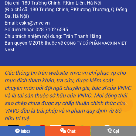
Địa chỉ: 180 Trường Chinh, P.Kim Liên, Hà Nội
(Địa chỉ cũ: 180 Trường Chinh, P.Khương Thượng, Q.Đống
Đa, Hà Nội)
Email:
cskh@vnvc.vn
Số điện thoại: 028 7102 6595
Chịu trách nhiệm nội dung: Trần Thanh Hằng
Bản quyền ©2016 thuộc về
CÔNG TY CỔ PHẦN VACXIN VIỆT
NAM
Các thông tin trên website vnvc.vn chỉ phục vụ cho
mục đích tham khảo, tra cứu, được kiểm soát
chuyên môn bởi đội ngũ chuyên gia, bác sĩ của VNVC
và là tài sản thuộc sở hữu của VNVC. Mọi động thái
sao chép chưa được sự chấp thuận chính thức của
VNVC đều là trái phép và vi phạm quy định về Sở
hữu trí tuệ.