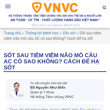
Toggle
navigation
HỆ THỐNG TRUNG TÂM TIÊM CHỦNG VẮC XIN CHO TRẺ EM & NGƯỜI LỚN
AN TOÀN - UY TÍN - CHẤT LƯỢNG HÀNG ĐẦU VIỆT NAM *
* Bình chọn của Vietnam Report 2025
Trang chủ
»
Thông tin bệnh học
»
Vắc xin
»
Sốt sau tiêm
viêm não mô cầu AC có sao không? Cách để hạ sốt
SỐT SAU TIÊM VIÊM NÃO MÔ CẦU
AC CÓ SAO KHÔNG? CÁCH ĐỂ HẠ
SỐT
Tư vấn chuyên môn bài viết
BS Nguyễn Như Điền
Quản lý Y khoa
Hệ thống Tiêm chủng VNVC