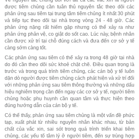
được tiêm chủng cần tuân thủ nguyên tắc theo dõi các
phản ứng sau tiêm tại trung tâm tiêm chủng ít nhất 30 phút
và tiếp tục theo dõi tại nhà trong vòng 24 - 48 giờ. Các
phản ứng nặng rất hiếm gặp nhưng có thể xảy ra như
phản ứng phản vệ, co giật do sốt cao. Lúc này, bệnh nhân
cần được xử trí tại chỗ đúng cách và đưa đến cơ sở y tế
càng sớm càng tốt.
Các phản ứng sau tiêm có thể xảy ra trong 48 giờ tại nhà
do đó cần theo dõi sức khoẻ chặt chẽ. Điều quan trọng là
trước và trong quá trình tiêm chủng, các cán bộ y tế luôn
dặn dò người được tiêm chủng cách phát hiện và xử trí đối
với những phản ứng sau tiêm thông thường và những dấu
hiệu nghiêm trọng cần đến ngay các cơ sở y tế, người tiêm
chủng hoặc phụ huynh cần quan tâm và thực hiện theo
đúng hướng dẫn của cán bộ y tế.
Có thể thấy, phản ứng sau tiêm chủng là một vấn đề phức
tạp, xuất phát từ nhiều nguyên nhân khác nhau, từ bản
chất của vắc xin, sai sót trong quá trình triển khai tiêm
chủng, các yếu tố tâm lý ở người tiêm, đến sự trùng hợp