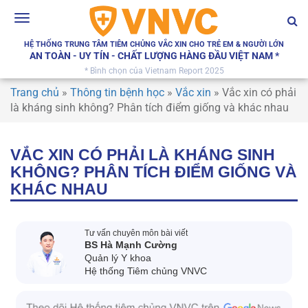
Toggle
navigation
HỆ THỐNG TRUNG TÂM TIÊM CHỦNG VẮC XIN CHO TRẺ EM & NGƯỜI LỚN
AN TOÀN - UY TÍN - CHẤT LƯỢNG HÀNG ĐẦU VIỆT NAM *
* Bình chọn của Vietnam Report 2025
Trang chủ
»
Thông tin bệnh học
»
Vắc xin
»
Vắc xin có phải
là kháng sinh không? Phân tích điểm giống và khác nhau
VẮC XIN CÓ PHẢI LÀ KHÁNG SINH
KHÔNG? PHÂN TÍCH ĐIỂM GIỐNG VÀ
KHÁC NHAU
Tư vấn chuyên môn bài viết
BS Hà Mạnh Cường
Quản lý Y khoa
Hệ thống Tiêm chủng VNVC