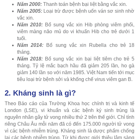
Năm 2000:
Thanh toán bệnh bại liệt bằng vắc xin.
Năm 2005:
Loại trừ được bệnh uốn ván sơ sinh nhờ
vắc xin.
Năm 2010:
Bổ sung vắc xin Hib phòng viêm phổi,
viêm màng não mủ do vi khuẩn Hib cho trẻ dưới 1
tuổi.
Năm 2014:
Bổ sung vắc xin Rubella cho trẻ 18
tháng.
Năm 2018:
Bổ sung vắc xin bại liệt tiêm cho trẻ 5
tháng. Tỷ lệ mắc bạch hầu đã giảm 205 lần, ho gà
giảm 140 lần so với năm 1985. Việt Nam tiến tới mục
tiêu loại trừ bệnh sởi và khống chế virus viêm gan B.
2. Kháng sinh là gì?
Theo Báo cáo của Trường Khoa học chính trị và kinh tế
London (LSE), vi khuẩn và các bệnh ký sinh trùng là
nguyên nhân gây tử vong nhiều thứ 2 trên thế giới. Chỉ tính
riêng Châu Âu mỗi năm đã có đến 175.000 người tử vong
vì các bệnh nhiễm trùng. Kháng sinh là dược phẩm chống
lại các bệnh nhiễm trùng. Từ khi được giới thiệu lâm sàng