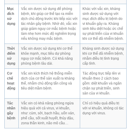
Mục
Vắc xin được sử dụng để phòng
Khác với vắc xin, kháng
đích
bệnh, khi giúp cơ thể tạo ra miễn
sinh được sử dụng với
sử
dịch chủ động trước khi tiếp xúc với
mục đích điều trị bệnh do
dụng
tác nhân gây bệnh. Nhờ đó, vắc xin
vi khuẩn gây ra. Kháng
giúp giảm nguy cơ mắc bệnh hoặc
sinh tiêu diệt hoặc ức chế
làm nhẹ hơn mức độ nghiêm trọng
sự phát triển của vi khuẩn
nếu không may mắc bệnh.
khi cơ thể đã nhiễm bệnh.
Thời
Vắc xin được sử dụng khi cơ thể
Kháng sinh được sử dụng
điểm
khỏe mạnh, mục tiêu dự phòng
khi cơ thể đã nhiễm bệnh,
sử
nguy cơ mắc bệnh. Có khả năng
nhằm điều trị tình trạng
dụng
phòng bệnh lâu dài.
cấp tính.
Cơ
Vắc xin kích thích hệ thống miễn
Tác động trực tiếp lên vi
chế
dịch của cơ thể sản xuất ra kháng
khuẩn theo 2 cách bao
hoạt
thể, nhằm chủ động tấn công và
gồm: diệt khuẩn và ngăn
động
tiêu diệt mầm bệnh.
chặn sự phát triển, sinh
sản của vi khuẩn.
Tác
Vắc xin có khả năng phòng ngừa
Chỉ có hiệu quả điều trị
nhân
hiệu quả với cả virus, vi khuẩn,
với vi khuẩn, không có tác
gây
như: cúm, sởi, bạch hầu, uốn ván,
dụng với virus.
bệnh
phế cầu, sốt xuất huyết, thủy đậu,
zona thần kinh, não mô cầu…