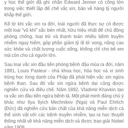
y học thế giới đã ghi nhận Edward Jenner có công lớn
trong việc thiết lập đế chế vắc xin, bảo vệ hàng tỷ người
khắp thế giới.
Kể từ khi vắc xin ra đời, loài người đã thực sự có được
một loại “vũ khí” sắc bén nhất, hữu hiệu nhất để chủ động
phòng chống, loại trừ và thanh toán nhiều bệnh truyền
nhiễm nguy hiểm, góp phần giảm tỷ lệ tử vong, nâng cao
sức khỏe và chất lượng cuộc sống, không chỉ cho trẻ em
mà còn cho cả người lớn.
Sau loại vắc xin đầu tiên phòng bệnh đậu mùa ra đời, năm
1881, Louis Pasteur - nhà khoa học, hóa học và vi sinh
trùng học lừng danh của Pháp đã phát hiện vắc xin ngừa
bệnh than. Sau đó vắc xin ngừa bệnh dại cũng được
nghiên cứu và điều chế. Năm 1892, Vladimir Khavkin tạo
ra vắc xin đầu tiên ngừa bệnh tả. Một phát minh đáng chú ý
khác như Ilya Ilyich Mechnikov (Nga) và Paul Ehrlich
(Đức) đã nghiên cứu bản chất của khả năng miễn dịch cá
thể sinh vật với các bệnh truyền nhiễm, tạo ra học thuyết
thống nhất về khả năng miễn dịch và được trao giải Nobel
năm 1908.