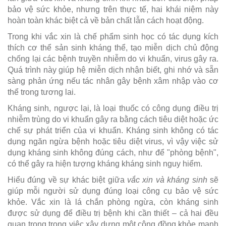
bảo vệ sức khỏe, nhưng trên thực tế, hai khái niệm này
hoàn toàn khác biệt cả về bản chất lẫn cách hoạt động.
Trong khi vắc xin là chế phẩm sinh học có tác dụng kích
thích cơ thể sản sinh kháng thể, tạo miễn dịch chủ động
chống lại các bệnh truyền nhiễm do vi khuẩn, virus gây ra.
Quá trình này giúp hệ miễn dịch nhận biết, ghi nhớ và sẵn
sàng phản ứng nếu tác nhân gây bệnh xâm nhập vào cơ
thể trong tương lai.
Kháng sinh, ngược lại, là loại thuốc có công dụng điều trị
nhiễm trùng do vi khuẩn gây ra bằng cách tiêu diệt hoặc ức
chế sự phát triển của vi khuẩn. Kháng sinh không có tác
dụng ngăn ngừa bệnh hoặc tiêu diệt virus, vì vậy việc sử
dụng kháng sinh không đúng cách, như để "phòng bệnh",
có thể gây ra hiện tượng kháng kháng sinh nguy hiểm.
Hiểu đúng về sự khác biệt giữa
vắc xin và kháng sinh
sẽ
giúp mỗi người sử dụng đúng loại công cụ bảo vệ sức
khỏe. Vắc xin là lá chắn phòng ngừa, còn kháng sinh
được sử dụng để điều trị bệnh khi cần thiết – cả hai đều
quan trọng trong việc xây dựng một cộng đồng khỏe mạnh