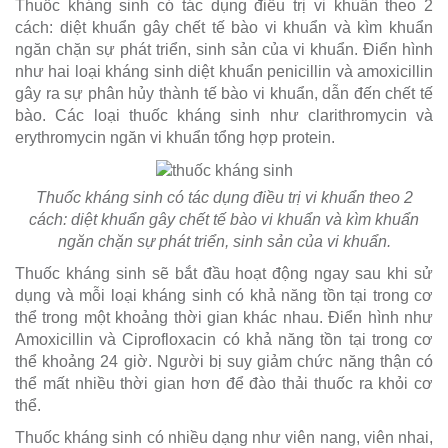
Thuốc kháng sinh có tác dụng điều trị vi khuẩn theo 2
cách: diệt khuẩn gây chết tế bào vi khuẩn và kìm khuẩn
ngăn chặn sự phát triển, sinh sản của vi khuẩn. Điển hình
như hai loại kháng sinh diệt khuẩn penicillin và amoxicillin
gây ra sự phân hủy thành tế bào vi khuẩn, dẫn đến chết tế
bào. Các loại thuốc kháng sinh như clarithromycin và
erythromycin ngăn vi khuẩn tổng hợp protein.
Thuốc kháng sinh có tác dụng điều trị vi khuẩn theo 2
cách: diệt khuẩn gây chết tế bào vi khuẩn và kìm khuẩn
ngăn chặn sự phát triển, sinh sản của vi khuẩn.
Thuốc kháng sinh sẽ bắt đầu hoạt động ngay sau khi sử
dụng và mỗi loại kháng sinh có khả năng tồn tại trong cơ
thể trong một khoảng thời gian khác nhau. Điển hình như
Amoxicillin và Ciprofloxacin có khả năng tồn tại trong cơ
thể khoảng 24 giờ. Người bị suy giảm chức năng thận có
thể mất nhiều thời gian hơn để đào thải thuốc ra khỏi cơ
thể.
Thuốc kháng sinh có nhiều dạng như viên nang, viên nhai,