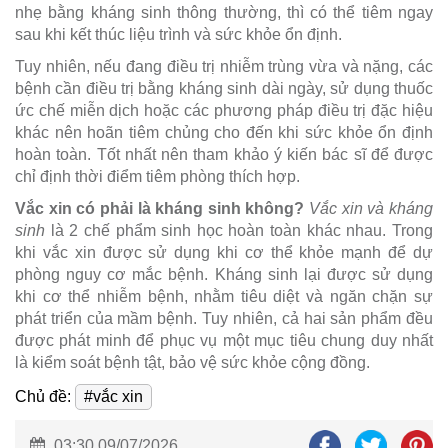
nhẹ bằng kháng sinh thông thường, thì có thể tiêm ngay
sau khi kết thúc liệu trình và sức khỏe ổn định.
Tuy nhiên, nếu đang điều trị nhiễm trùng vừa và nặng, các
bệnh cần điều trị bằng kháng sinh dài ngày, sử dụng thuốc
ức chế miễn dịch hoặc các phương pháp điều trị đặc hiệu
khác nên hoãn tiêm chủng cho đến khi sức khỏe ổn định
hoàn toàn. Tốt nhất nên tham khảo ý kiến bác sĩ để được
chỉ định thời điểm tiêm phòng thích hợp.
Vắc xin có phải là kháng sinh không?
Vắc xin và kháng
sinh
là 2 chế phẩm sinh học hoàn toàn khác nhau. Trong
khi vắc xin được sử dụng khi cơ thể khỏe mạnh để dự
phòng nguy cơ mắc bệnh. Kháng sinh lại được sử dụng
khi cơ thể nhiễm bệnh, nhằm tiêu diệt và ngăn chặn sự
phát triển của mầm bệnh. Tuy nhiên, cả hai sản phẩm đều
được phát minh để phục vụ một mục tiêu chung duy nhất
là kiểm soát bệnh tật, bảo vệ sức khỏe cộng đồng.
Chủ đề:
#vắc xin
03:30 09/07/2026