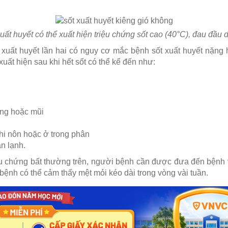
ất huyết có thể xuất hiện triệu chứng sốt cao (40°C), đau đầu dữ
uất huyết lần hai có nguy cơ mắc bệnh sốt xuất huyết nặng 
uất hiện sau khi hết sốt có thể kể đến như:
ng hoặc mũi
hi nôn hoặc ở trong phân
ân lạnh.
ệu chứng bất thường trên, người bệnh cần được đưa đến bệnh v
bệnh có thể cảm thấy mệt mỏi kéo dài trong vòng vài tuần.