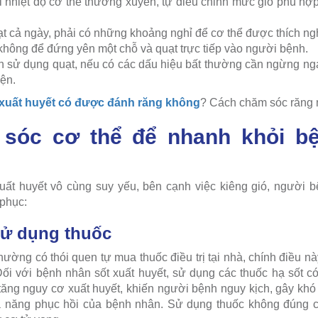
 nhiệt độ cơ thể thường xuyên, tự điều chỉnh mức gió phù hợ
 cả ngày, phải có những khoảng nghỉ để cơ thể được thích ngh
không để đứng yên một chỗ và quạt trực tiếp vào người bệnh.
nh sử dụng quạt, nếu có các dấu hiệu bất thường cần ngừng n
iện.
 xuất huyết có được đánh răng không
? Cách chăm sóc răng
sóc cơ thể để nhanh khỏi bệ
uất huyết vô cùng suy yếu, bên cạnh việc kiêng gió, người
phục:
sử dụng thuốc
thường có thói quen tự mua thuốc điều trị tại nhà, chính điều n
. Đối với bệnh nhân sốt xuất huyết, sử dụng các thuốc hạ sốt c
tăng nguy cơ xuất huyết, khiến người bệnh nguy kịch, gây khó k
năng phục hồi của bệnh nhân. Sử dụng thuốc không đúng cá