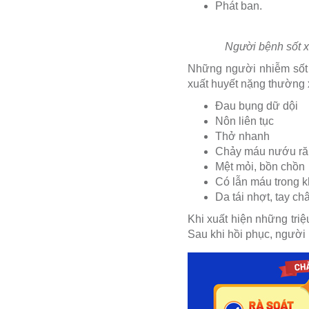
Phát ban.
Người bệnh sốt xu
Những người nhiễm sốt x
xuất huyết nặng thường x
Đau bụng dữ dội
Nôn liên tục
Thở nhanh
Chảy máu nướu ră
Mệt mỏi, bồn chồn
Có lẫn máu trong k
Da tái nhợt, tay ch
Khi xuất hiện những tri
Sau khi hồi phục, người 