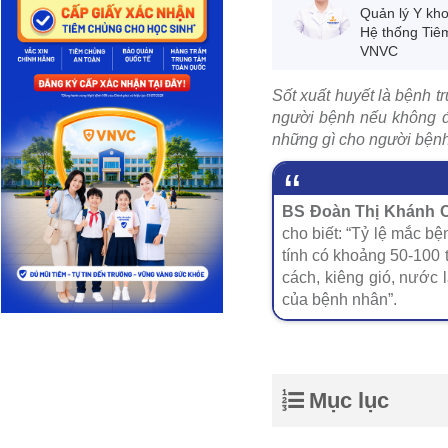
Quản lý Y kh
Hệ thống Tiê
VNVC
Sốt xuất huyết là bệnh 
người bệnh nếu không đ
những gì cho người bệnh 
BS Đoàn Thị Khánh C
cho biết: “Tỷ lệ mắc b
tính có khoảng 50-100 
cách, kiêng gió, nước 
của bệnh nhân”.
Mục lục