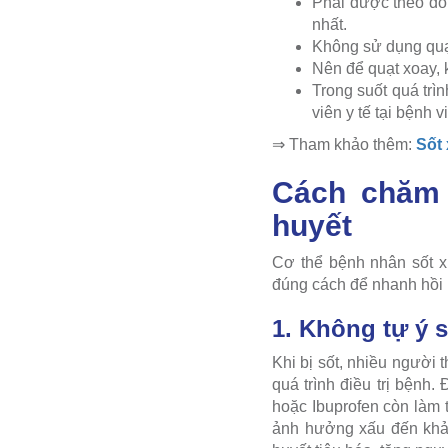
Phải được theo dõi
nhất.
Không sử dụng quạt
Nên để quạt xoay, 
Trong suốt quá trì
viên y tế tại bệnh v
⇒ Tham khảo thêm:
Sốt
Cách chăm 
huyết
Cơ thể bệnh nhân sốt x
đúng cách để nhanh hồi 
1. Không tự ý 
Khi bị sốt, nhiều người 
quá trình điều trị bệnh
hoặc Ibuprofen còn làm 
ảnh hưởng xấu đến khả 