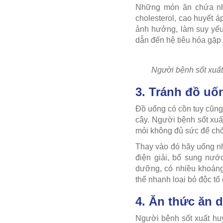
Những món ăn chứa nh
cholesterol, cao huyết á
ảnh hưởng, làm suy yếu
dẫn đến hệ tiêu hóa gặp
Người bệnh sốt xuấ
3. Tránh đồ uố
Đồ uống có cồn tuy cũng 
cây. Người bệnh sốt xuấ
mỏi không đủ sức để ch
Thay vào đó hãy uống nh
điện giải, bổ sung nướ
dưỡng, có nhiều khoáng 
thể nhanh loại bỏ độc tố 
4. Ăn thức ăn 
Người bệnh sốt xuất hu