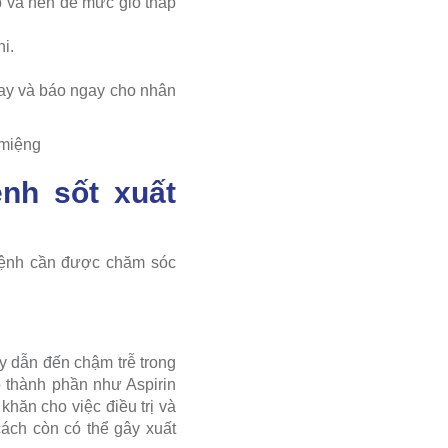
p và nên để mức gió thấp
i.
gay và báo ngay cho nhân
 miệng
nh sốt xuất
 bệnh cần được chăm sóc
ày dẫn đến chậm trễ trong
ó thành phần như Aspirin
hăn cho việc điều trị và
ch còn có thể gây xuất