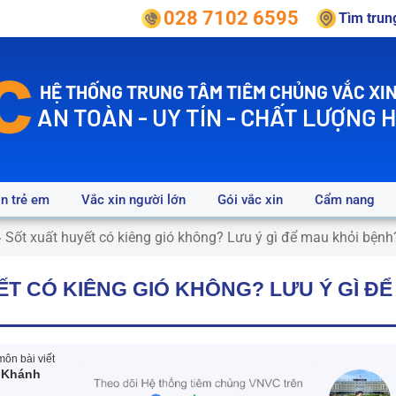
028 7102 6595
Tìm tru
HỆ THỐNG TRUNG TÂM TIÊM CHỦNG VẮC XIN
AN TOÀN - UY TÍN - CHẤT LƯỢNG 
in trẻ em
Vắc xin người lớn
Gói vắc xin
Cẩm nang
»
Sốt xuất huyết có kiêng gió không? Lưu ý gì để mau khỏi bệnh
T CÓ KIÊNG GIÓ KHÔNG? LƯU Ý GÌ ĐỂ
ôn bài viết
 Khánh