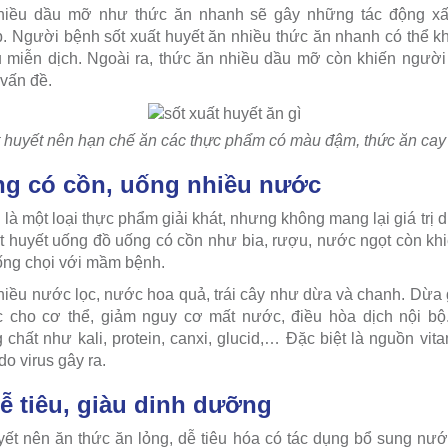
iều dầu mỡ như thức ăn nhanh sẽ gây những tác động xấu
p. Người bệnh sốt xuất huyết ăn nhiều thức ăn nhanh có thể kh
 miễn dịch. Ngoài ra, thức ăn nhiều dầu mỡ còn khiến người 
 vấn đề.
t huyết nên hạn chế ăn các thực phẩm có màu đậm, thức ăn cay
ng có cồn, uống nhiều nước
là một loại thực phẩm giải khát, nhưng không mang lại giá trị
t huyết uống đồ uống có cồn như bia, rượu, nước ngọt còn kh
ống chọi với mầm bệnh.
iều nước lọc, nước hoa quả, trái cây như dừa và chanh. Dừa 
c cho cơ thể, giảm nguy cơ mất nước, điều hòa dịch nội b
chất như kali, protein, canxi, glucid,… Đặc biệt là nguồn vita
do virus gây ra.
dễ tiêu, giàu dinh dưỡng
yết nên ăn thức ăn lỏng, dễ tiêu hóa có tác dụng bổ sung nư