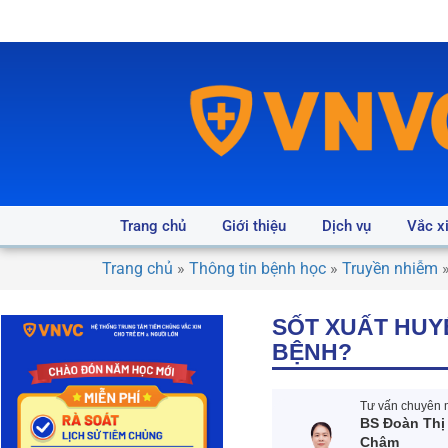
Trang chủ
Giới thiệu
Dịch vụ
Vắc x
Trang chủ
»
Thông tin bệnh học
»
Truyền nhiễm
SỐT XUẤT HUYẾ
BỆNH?
Tư vấn chuyên m
BS Đoàn Thị
Châm