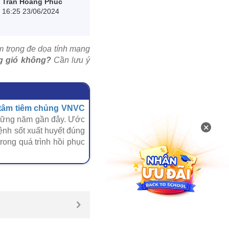
Trần Hoàng Phúc
16:25 23/06/2024
m trọng đe dọa tính mạng
ng gió không?
Cần lưu ý
tâm tiêm chủng VNVC
 những năm gần đây. Ước
×
ệnh sốt xuất huyết đúng
rong quá trình hồi phục