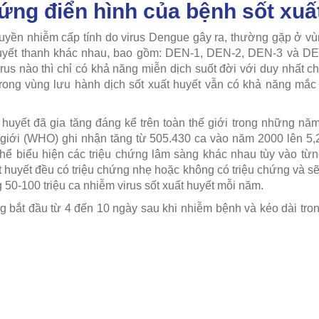
hứng điển hình của bệnh sốt xuấ
truyền nhiễm cấp tính do virus Dengue gây ra, thường gặp ở vùn
huyết thanh khác nhau, bao gồm: DEN-1, DEN-2, DEN-3 và DE
rus nào thì chỉ có khả năng miễn dịch suốt đời với duy nhất ch
rong vùng lưu hành dịch sốt xuất huyết vẫn có khả năng mắc
 huyết đã gia tăng đáng kể trên toàn thế giới trong những nă
giới (WHO) ghi nhận tăng từ 505.430 ca vào năm 2000 lên 5,2
thể biểu hiện các triệu chứng lâm sàng khác nhau tùy vào từ
 huyết đều có triệu chứng nhẹ hoặc không có triệu chứng và sẽ
50-100 triệu ca nhiễm virus sốt xuất huyết mỗi năm.
 bắt đầu từ 4 đến 10 ngày sau khi nhiễm bệnh và kéo dài trong