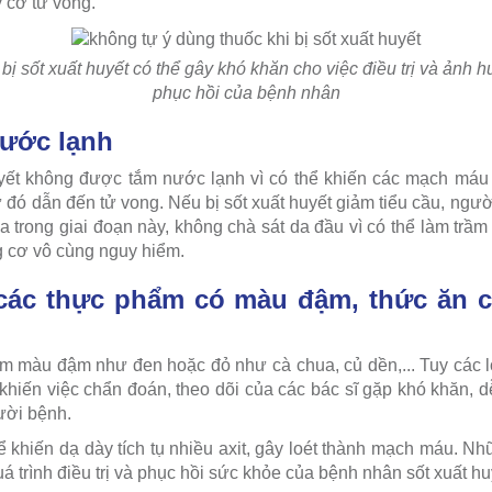
y cơ tử vong.
 bị sốt xuất huyết có thể gây khó khăn cho việc điều trị và ảnh
phục hồi của bệnh nhân
nước lạnh
yết không được tắm nước lạnh vì có thể khiến các mạch máu t
ừ đó dẫn đến tử vong. Nếu bị sốt xuất huyết giảm tiểu cầu, ngườ
 trong giai đoạn này, không chà sát da đầu vì có thể làm trầm 
g cơ vô cùng nguy hiểm.
 các thực phẩm có màu đậm, thức ăn c
ẩm màu đậm như đen hoặc đỏ như cà chua, củ dền,... Tuy các lo
khiến việc chẩn đoán, theo dõi của các bác sĩ gặp khó khăn, dễ
ười bệnh.
ể khiến dạ dày tích tụ nhiều axit, gây loét thành mạch máu. N
 trình điều trị và phục hồi sức khỏe của bệnh nhân sốt xuất hu