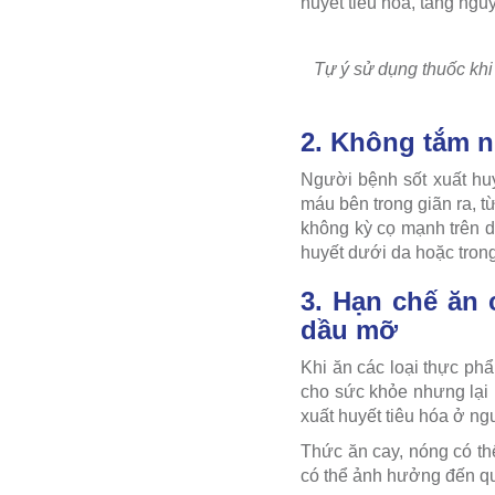
huyết tiêu hóa, tăng ngu
Tự ý sử dụng thuốc khi
2. Không tắm 
Người bệnh sốt xuất hu
máu bên trong giãn ra, t
không kỳ cọ mạnh trên da
huyết dưới da hoặc tron
3. Hạn chế ăn
dầu mỡ
Khi ăn các loại thực ph
cho sức khỏe nhưng lại 
xuất huyết tiêu hóa ở ng
Thức ăn cay, nóng có th
có thể ảnh hưởng đến quá