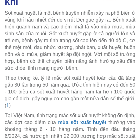
khí
Sốt xuất huyết là một bệnh truyền nhiễm xảy ra phổ biến ở
vùng khí hậu nhiệt đới do vi rút Dengue gây ra. Bệnh xuất
hiện quanh năm và cao điểm nhất là vào mùa mưa, mùa
sinh sản của muỗi. Sốt xuất huyết gặp ở cả người lớn và
trẻ em, bệnh gây ra tình trạng sốt cao lên đến 40 độ C, cơ
thể mệt mỏi, đau nhức xương, phát ban, xuất huyết, buồn
nôn và ói mửa, giảm huyết áp đột ngột. Với một số trường
hợp, bệnh có thể chuyển biến nặng ảnh hưởng xấu đến
sức khỏe, tính mạng người bệnh.
Theo thống kê, tỷ lệ mắc sốt xuất huyết toàn cầu đã tăng
gấp 30 lần trong 50 năm qua. Ước tính hiện nay có đến 50
- 100 triệu ca sốt xuất huyết hàng năm tại hơn 100 quốc
gia có dịch, gây nguy cơ cho gần một nửa dân số thế giới.
(
1
)
Tại Việt Nam, tình trạng mắc sốt xuất huyết không ổn định,
các đợt cao điểm của
mùa sốt xuất huyết
thường vào
khoảng tháng 6 - 10 hàng năm. Tính đến đầu tháng
6/2024, cả nước ghi nhận 22.000 trường hợp mắc sốt xuất