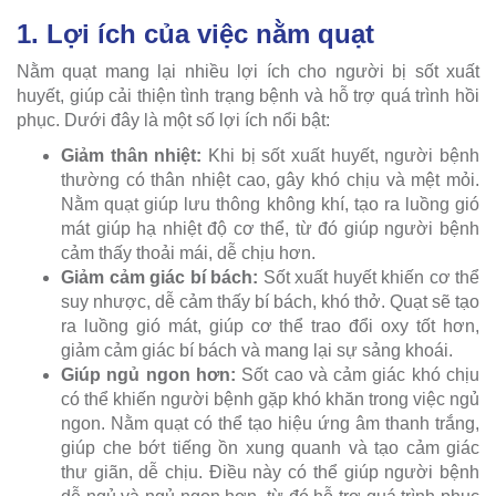
1. Lợi ích của việc nằm quạt
Nằm quạt mang lại nhiều lợi ích cho người bị sốt xuất
huyết, giúp cải thiện tình trạng bệnh và hỗ trợ quá trình hồi
phục. Dưới đây là một số lợi ích nổi bật:
Giảm thân nhiệt:
Khi bị sốt xuất huyết, người bệnh
thường có thân nhiệt cao, gây khó chịu và mệt mỏi.
Nằm quạt giúp lưu thông không khí, tạo ra luồng gió
mát giúp hạ nhiệt độ cơ thể, từ đó giúp người bệnh
cảm thấy thoải mái, dễ chịu hơn.
Giảm cảm giác bí bách:
Sốt xuất huyết khiến cơ thể
suy nhược, dễ cảm thấy bí bách, khó thở. Quạt sẽ tạo
ra luồng gió mát, giúp cơ thể trao đổi oxy tốt hơn,
giảm cảm giác bí bách và mang lại sự sảng khoái.
Giúp ngủ ngon hơn:
Sốt cao và cảm giác khó chịu
có thể khiến người bệnh gặp khó khăn trong việc ngủ
ngon. Nằm quạt có thể tạo hiệu ứng âm thanh trắng,
giúp che bớt tiếng ồn xung quanh và tạo cảm giác
thư giãn, dễ chịu. Điều này có thể giúp người bệnh