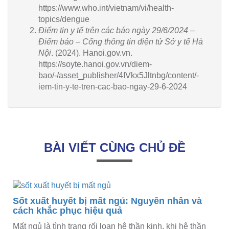
https://www.who.int/vietnam/vi/health-
topics/dengue
Điểm tin y tế trên các báo ngày 29/6/2024 –
Điểm báo – Cổng thông tin điện tử Sở y tế Hà
Nội
. (2024). Hanoi.gov.vn.
https://soyte.hanoi.gov.vn/diem-
bao/-/asset_publisher/4IVkx5Jltnbg/content/-
iem-tin-y-te-tren-cac-bao-ngay-29-6-2024
BÀI VIẾT CÙNG CHỦ ĐỀ
m
Sốt xuất huyết bị mất ngủ: Nguyên nhân và
cách khắc phục hiệu quả
Mất ngủ là tình trạng rối loạn hệ thần kinh, khi hệ thần