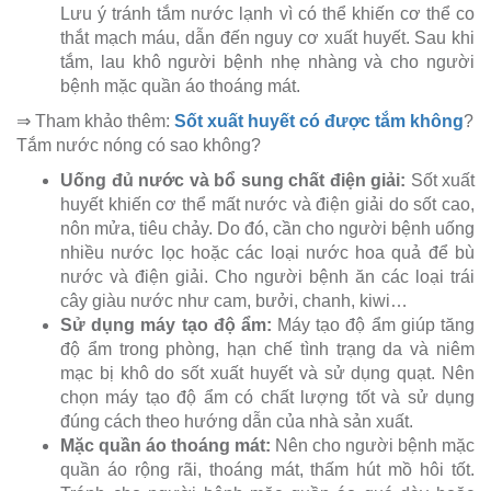
Lưu ý tránh tắm nước lạnh vì có thể khiến cơ thể co
thắt mạch máu, dẫn đến nguy cơ xuất huyết. Sau khi
tắm, lau khô người bệnh nhẹ nhàng và cho người
bệnh mặc quần áo thoáng mát.
⇒ Tham khảo thêm:
Sốt xuất huyết có được tắm không
?
Tắm nước nóng có sao không?
Uống đủ nước và bổ sung chất điện giải:
Sốt xuất
huyết khiến cơ thể mất nước và điện giải do sốt cao,
nôn mửa, tiêu chảy. Do đó, cần cho người bệnh uống
nhiều nước lọc hoặc các loại nước hoa quả để bù
nước và điện giải. Cho người bệnh ăn các loại trái
cây giàu nước như cam, bưởi, chanh, kiwi…
Sử dụng máy tạo độ ẩm:
Máy tạo độ ẩm giúp tăng
độ ẩm trong phòng, hạn chế tình trạng da và niêm
mạc bị khô do sốt xuất huyết và sử dụng quạt. Nên
chọn máy tạo độ ẩm có chất lượng tốt và sử dụng
đúng cách theo hướng dẫn của nhà sản xuất.
Mặc quần áo thoáng mát:
Nên cho người bệnh mặc
quần áo rộng rãi, thoáng mát, thấm hút mồ hôi tốt.