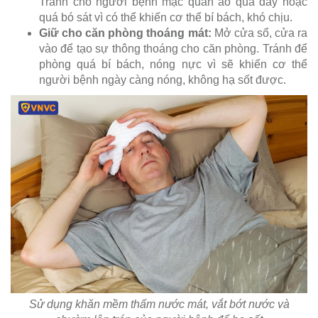
Tránh cho người bệnh mặc quần áo quá dày hoặc
quá bó sát vì có thể khiến cơ thể bí bách, khó chịu.
Giữ cho căn phòng thoáng mát:
Mở cửa sổ, cửa ra
vào để tạo sự thông thoáng cho căn phòng. Tránh để
phòng quá bí bách, nóng nực vì sẽ khiến cơ thể
người bệnh ngày càng nóng, không hạ sốt được.
Sử dụng khăn mềm thấm nước mát, vắt bớt nước và