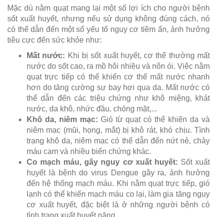
Mặc dù nằm quạt mang lại một số lợi ích cho người bệnh
sốt xuất huyết, nhưng nếu sử dụng không đúng cách, nó
có thể dẫn đến một số yếu tố nguy cơ tiềm ẩn, ảnh hưởng
tiêu cực đến sức khỏe như:
Mất nước:
Khi bị sốt xuất huyết, cơ thể thường mất
nước do sốt cao, ra mồ hôi nhiều và nôn ói. Việc nằm
quạt trực tiếp có thể khiến cơ thể mất nước nhanh
hơn do tăng cường sự bay hơi qua da. Mất nước có
thể dẫn đến các triệu chứng như khô miệng, khát
nước, da khô, nhức đầu, chóng mặt,...
Khô da, niêm mạc:
Gió từ quạt có thể khiến da và
niêm mạc (mũi, họng, mắt) bị khô rát, khó chịu. Tình
trạng khô da, niêm mạc có thể dẫn đến nứt nẻ, chảy
máu cam và nhiều biến chứng khác.
Co mạch máu, gây nguy cơ xuất huyết:
Sốt xuất
huyết là bệnh do virus Dengue gây ra, ảnh hưởng
đến hệ thống mạch máu. Khi nằm quạt trực tiếp, gió
lạnh có thể khiến mạch máu co lại, làm gia tăng nguy
cơ xuất huyết, đặc biệt là ở những người bệnh có
tình trạng xuất huyết nặng.