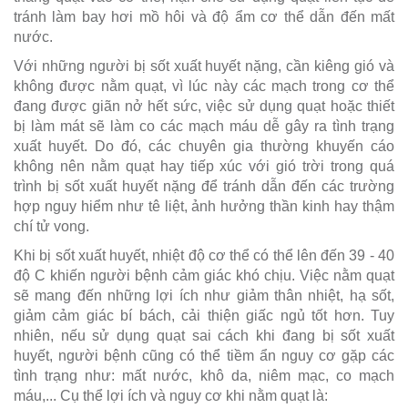
tránh làm bay hơi mồ hôi và độ ẩm cơ thể dẫn đến mất
nước.
Với những người bị sốt xuất huyết nặng, cần kiêng gió và
không được nằm quạt, vì lúc này các mạch trong cơ thể
đang được giãn nở hết sức, việc sử dụng quạt hoặc thiết
bị làm mát sẽ làm co các mạch máu dễ gây ra tình trạng
xuất huyết. Do đó, các chuyên gia thường khuyến cáo
không nên nằm quạt hay tiếp xúc với gió trời trong quá
trình bị sốt xuất huyết nặng để tránh dẫn đến các trường
hợp nguy hiểm như tê liệt, ảnh hưởng thần kinh hay thậm
chí tử vong.
Khi bị sốt xuất huyết, nhiệt độ cơ thể có thể lên đến 39 - 40
độ C khiến người bệnh cảm giác khó chịu. Việc nằm quạt
sẽ mang đến những lợi ích như giảm thân nhiệt, hạ sốt,
giảm cảm giác bí bách, cải thiện giấc ngủ tốt hơn. Tuy
nhiên, nếu sử dụng quạt sai cách khi đang bị sốt xuất
huyết, người bệnh cũng có thể tiềm ẩn nguy cơ gặp các
tình trạng như: mất nước, khô da, niêm mạc, co mạch
máu,... Cụ thể lợi ích và nguy cơ khi nằm quạt là: