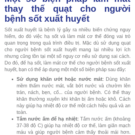
thay thế quạt cho người
bệnh sốt xuất huyết
Sốt xuất huyết là bệnh lý gây ra nhiều biến chứng nguy
hiểm, do đó việc hạ sốt và làm mát cơ thể đóng vai trò
quan trọng trong quá trình điều trị. Mặc dù sử dụng quạt
cho người bệnh sốt xuất huyết mang lại nhiều lợi ích
nhưng cũng tồn tại một số nguy cơ nếu sử dụng sai cách.
Do đó, để hạ sốt, làm mát cơ thể cho người bệnh sốt xuất
huyết, bạn có thể áp dụng một một số biện pháp sau đây:
Sử dụng khăn ướt hoặc nước mát:
Dùng khăn
mềm thấm nước mát, vắt bớt nước và chườm lên
trán, nách, bẹn, cổ... của người bệnh. Có thể thay
khăn thường xuyên khi khăn bị ấm hoặc khô. Cách
này giúp hạ nhiệt độ cơ thể một cách hiệu quả và an
toàn.
Tắm nước ấm để hạ nhiệt:
Tắm nước ấm (khoảng
37-38 độ C) giúp hạ nhiệt độ cơ thể, làm giãn mạch
máu và giúp người bệnh cảm thấy thoải mái hơn.