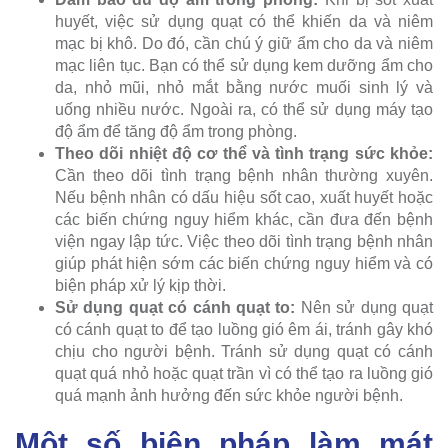
huyết, việc sử dụng quạt có thể khiến da và niêm
mạc bị khô. Do đó, cần chú ý giữ ẩm cho da và niêm
mạc liên tục. Bạn có thể sử dụng kem dưỡng ẩm cho
da, nhỏ mũi, nhỏ mắt bằng nước muối sinh lý và
uống nhiều nước. Ngoài ra, có thể sử dụng máy tạo
độ ẩm để tăng độ ẩm trong phòng.
Theo dõi nhiệt độ cơ thể và tình trạng sức khỏe:
Cần theo dõi tình trạng bệnh nhân thường xuyên.
Nếu bệnh nhân có dấu hiệu sốt cao, xuất huyết hoặc
các biến chứng nguy hiểm khác, cần đưa đến bệnh
viện ngay lập tức. Việc theo dõi tình trạng bệnh nhân
giúp phát hiện sớm các biến chứng nguy hiểm và có
biện pháp xử lý kịp thời.
Sử dụng quạt có cánh quạt to:
Nên sử dụng quạt
có cánh quạt to để tạo luồng gió êm ái, tránh gây khó
chịu cho người bệnh. Tránh sử dụng quạt có cánh
quạt quá nhỏ hoặc quạt trần vì có thể tạo ra luồng gió
quá mạnh ảnh hưởng đến sức khỏe người bệnh.
Một số biện pháp làm mát