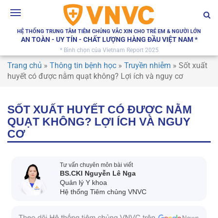
Toggle
navigation
HỆ THỐNG TRUNG TÂM TIÊM CHỦNG VẮC XIN CHO TRẺ EM & NGƯỜI LỚN
AN TOÀN - UY TÍN - CHẤT LƯỢNG HÀNG ĐẦU VIỆT NAM *
* Bình chọn của Vietnam Report 2025
Trang chủ
»
Thông tin bệnh học
»
Truyền nhiễm
»
Sốt xuất
huyết có được nằm quạt không? Lợi ích và nguy cơ
SỐT XUẤT HUYẾT CÓ ĐƯỢC NẰM
QUẠT KHÔNG? LỢI ÍCH VÀ NGUY
CƠ
Tư vấn chuyên môn bài viết
BS.CKI Nguyễn Lê Nga
Quản lý Y khoa
Hệ thống Tiêm chủng VNVC