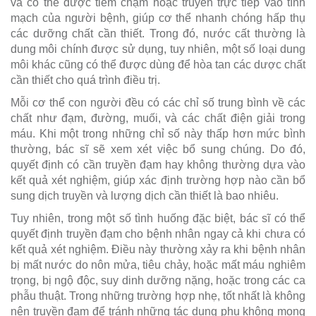
và có thể được tiêm chậm hoặc truyền trực tiếp vào tĩnh
mạch của người bệnh, giúp cơ thể nhanh chóng hấp thụ
các dưỡng chất cần thiết. Trong đó, nước cất thường là
dung môi chính được sử dụng, tuy nhiên, một số loại dung
môi khác cũng có thể được dùng để hòa tan các dược chất
cần thiết cho quá trình điều trị.
Mỗi cơ thể con người đều có các chỉ số trung bình về các
chất như đạm, đường, muối, và các chất điện giải trong
máu. Khi một trong những chỉ số này thấp hơn mức bình
thường, bác sĩ sẽ xem xét việc bổ sung chúng. Do đó,
quyết định có cần truyền đạm hay không thường dựa vào
kết quả xét nghiệm, giúp xác định trường hợp nào cần bổ
sung dịch truyền và lượng dịch cần thiết là bao nhiêu.
Tuy nhiên, trong một số tình huống đặc biệt, bác sĩ có thể
quyết định truyền đạm cho bệnh nhân ngay cả khi chưa có
kết quả xét nghiệm. Điều này thường xảy ra khi bệnh nhân
bị mất nước do nôn mửa, tiêu chảy, hoặc mất máu nghiêm
trọng, bị ngộ độc, suy dinh dưỡng nặng, hoặc trong các ca
phẫu thuật. Trong những trường hợp nhẹ, tốt nhất là không
nên truyền đạm để tránh những tác dụng phụ không mong