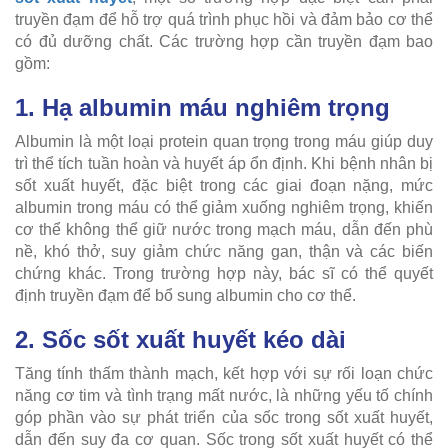
truyền đạm để hỗ trợ quá trình phục hồi và đảm bảo cơ thể
có đủ dưỡng chất. Các trường hợp cần truyền đạm bao
gồm:
1. Hạ albumin máu nghiêm trọng
Albumin là một loại protein quan trọng trong máu giúp duy
trì thể tích tuần hoàn và huyết áp ổn định. Khi bệnh nhân bị
sốt xuất huyết, đặc biệt trong các giai đoạn nặng, mức
albumin trong máu có thể giảm xuống nghiêm trọng, khiến
cơ thể không thể giữ nước trong mạch máu, dẫn đến phù
nề, khó thở, suy giảm chức năng gan, thận và các biến
chứng khác. Trong trường hợp này, bác sĩ có thể quyết
định truyền đạm để bổ sung albumin cho cơ thể.
2. Sốc sốt xuất huyết kéo dài
Tăng tính thấm thành mạch, kết hợp với sự rối loạn chức
năng cơ tim và tình trạng mất nước, là những yếu tố chính
góp phần vào sự phát triển của sốc trong sốt xuất huyết,
dẫn đến suy đa cơ quan. Sốc trong sốt xuất huyết có thể