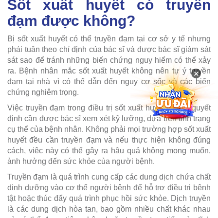
Sốt xuất huyết có truyền
đạm được không?
Bị sốt xuất huyết có thể truyền đạm tại cơ sở y tế nhưng
phải tuân theo chỉ định của bác sĩ và được bác sĩ giám sát
sát sao để tránh những biến chứng nguy hiểm có thể xảy
ra. Bệnh nhân mắc sốt xuất huyết không nên tự ý truyền
×
đạm tại nhà vì có thể dẫn đến nguy cơ sốc và các biến
chứng nghiêm trọng.
Việc truyền đạm trong điều trị sốt xuất huyết là một quyết
định cần được bác sĩ xem xét kỹ lưỡng, dựa trên tình trạng
cụ thể của bệnh nhân. Không phải mọi trường hợp sốt xuất
huyết đều cần truyền đạm và nếu thực hiện không đúng
cách, việc này có thể gây ra hậu quả không mong muốn,
ảnh hưởng đến sức khỏe của người bệnh.
Truyền đạm là quá trình cung cấp các dung dịch chứa chất
dinh dưỡng vào cơ thể người bệnh để hỗ trợ điều trị bệnh
tật hoặc thúc đẩy quá trình phục hồi sức khỏe. Dịch truyền
là các dung dịch hòa tan, bao gồm nhiều chất khác nhau