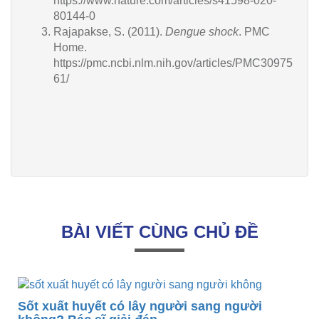
https://www.nature.com/articles/s41598-020-
80144-0
Rajapakse, S. (2011).
Dengue shock
. PMC
Home.
https://pmc.ncbi.nlm.nih.gov/articles/PMC30975
61/
BÀI VIẾT CÙNG CHỦ ĐỀ
Sốt xuất huyết có lây người sang người