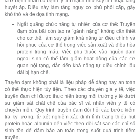
là ở bệnh nhân có bệnh lý tim mạch như suy tim hoặc tăng
huyết áp. Điều này làm tăng nguy cơ phù phổi cấp, gây
khó thở và đe dọa tính mạng.
Ngắt quãng chức năng tự nhiên của cơ thể: Truyền
đạm bừa bãi còn tạo ra “gánh nặng” không cần thiết
cho cơ thể, làm suy giảm khả năng tự điều chỉnh và
hồi phục của cơ thể trong việc sản xuất và điều hòa
protein trong máu. Việc phụ thuộc vào nguồn đạm
ngoại sinh có thể làm giảm hoạt động của các cơ
quan nội tạng, dẫn đến khả năng tự điều chỉnh lâu
dài bị hạn chế.
Truyền đạm không phải là liệu pháp dễ dàng hay an toàn
có thể thực hiện tùy tiện. Theo các chuyên gia y tế, việc
truyền đạm chỉ được thực hiện trong môi trường y tế dưới
sự giám sát chặt chẽ của bác sĩ và nhân viên y tế có
chuyên môn. Quy trình truyền đạm đòi hỏi các bước kiểm
tra kỹ lưỡng, từ xét nghiệm xác định tình trạng thiếu hụt
protein hoặc albumin đến việc theo dõi sát sao các chỉ số
sinh tồn để đảm bảo an toàn trong suốt quá trình tiêm
truyền.