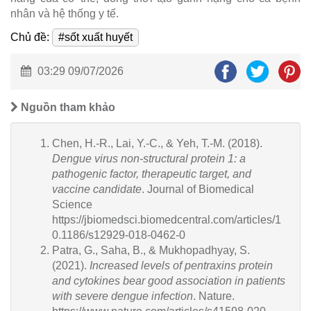
nhân và hệ thống y tế.
Chủ đề:
#sốt xuất huyết
03:29 09/07/2026
Nguồn tham khảo
Chen, H.-R., Lai, Y.-C., & Yeh, T.-M. (2018).
Dengue virus non-structural protein 1: a
pathogenic factor, therapeutic target, and
vaccine candidate
. Journal of Biomedical
Science
https://jbiomedsci.biomedcentral.com/articles/1
0.1186/s12929-018-0462-0
Patra, G., Saha, B., & Mukhopadhyay, S.
(2021).
Increased levels of pentraxins protein
and cytokines bear good association in patients
with severe dengue infection
. Nature.