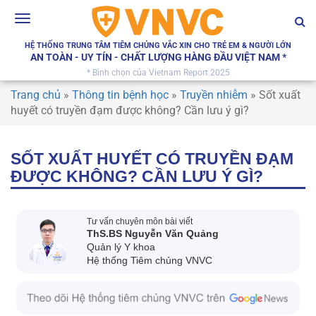
Toggle
navigation
HỆ THỐNG TRUNG TÂM TIÊM CHỦNG VẮC XIN CHO TRẺ EM & NGƯỜI LỚN
AN TOÀN - UY TÍN - CHẤT LƯỢNG HÀNG ĐẦU VIỆT NAM *
* Bình chọn của Vietnam Report 2025
Trang chủ
»
Thông tin bệnh học
»
Truyền nhiễm
»
Sốt xuất
huyết có truyền đạm được không? Cần lưu ý gì?
SỐT XUẤT HUYẾT CÓ TRUYỀN ĐẠM
ĐƯỢC KHÔNG? CẦN LƯU Ý GÌ?
Tư vấn chuyên môn bài viết
ThS.BS Nguyễn Văn Quảng
Quản lý Y khoa
Hệ thống Tiêm chủng VNVC