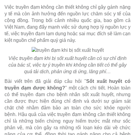
Việc truyền đạm không cần thiết không chỉ gây gánh nặng
y tế mà còn ảnh hưởng đến nguồn lực chăm sóc y tế của
cộng đồng. Trong bối cảnh nhiều quốc gia, bao gồm cả
Việt Nam, đang đẩy mạnh việc sử dụng hợp lý nguồn lực y
tế, việc truyền đạm lạm dụng hoặc sai mục đích sẽ làm cạn
kiệt nguồn chế phẩm quý giá này.
Việc truyền đạm khi bị sốt xuất huyết cần có sự chỉ định
của bác sĩ, việc tự ý truyền khi không cần tiết có thể gây
quá tải dịch, phản ứng dị ứng, lãng phí…
Bài viết trên đã giải đáp câu hỏi "
Sốt xuất huyết có
truyền đạm được không?
" một cách chi tiết. Hoàn toàn
có thể truyền đạm cho bệnh nhân sốt xuất huyết, nhưng
cần được thực hiện đúng chỉ định và dưới sự giám sát
chặt chẽ nhằm đảm bảo an toàn cho sức khỏe người
bệnh. Hậu quả của việc truyền đạm không cần thiết không
chỉ là những biến chứng nguy hiểm trước mắt như sốc
phản vệ, mà còn gây ra những rối loạn kéo dài về chức
năng của cơ thể, đồng thời tạo gánh nặng cho cả bệnh