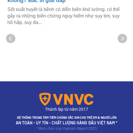
không? Bác sĩ giải đáp
Sốt xuất huyết là bệnh có diễn biến khó lường, có thể
u
gây ra những biến chứng nguy hiểm như suy tim, suy
hô hấp, suy đa...
Thành lập từ năm 2017
HỆ THỐNG TRUNG TÂM TIÊM CHỦNG VẮC XIN CHO TRẺ EM & NGƯỜI LỚN
AN TOÀN - UY TÍN - CHẤT LƯỢNG HÀNG ĐẦU VIỆT NAM *
* Bình chọn của Vietnam Report 2025