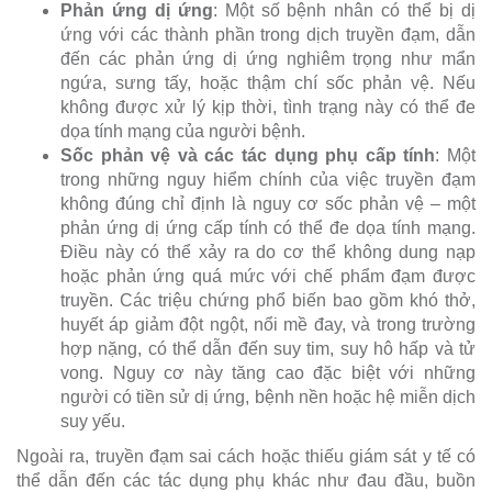
Phản ứng dị ứng
: Một số bệnh nhân có thể bị dị
ứng với các thành phần trong dịch truyền đạm, dẫn
đến các phản ứng dị ứng nghiêm trọng như mẩn
ngứa, sưng tấy, hoặc thậm chí sốc phản vệ. Nếu
không được xử lý kịp thời, tình trạng này có thể đe
dọa tính mạng của người bệnh.
Sốc phản vệ và các tác dụng phụ cấp tính
: Một
trong những nguy hiểm chính của việc truyền đạm
không đúng chỉ định là nguy cơ sốc phản vệ – một
phản ứng dị ứng cấp tính có thể đe dọa tính mạng.
Điều này có thể xảy ra do cơ thể không dung nạp
hoặc phản ứng quá mức với chế phẩm đạm được
truyền. Các triệu chứng phổ biến bao gồm khó thở,
huyết áp giảm đột ngột, nổi mề đay, và trong trường
hợp nặng, có thể dẫn đến suy tim, suy hô hấp và tử
vong. Nguy cơ này tăng cao đặc biệt với những
người có tiền sử dị ứng, bệnh nền hoặc hệ miễn dịch
suy yếu.
Ngoài ra, truyền đạm sai cách hoặc thiếu giám sát y tế có
thể dẫn đến các tác dụng phụ khác như đau đầu, buồn