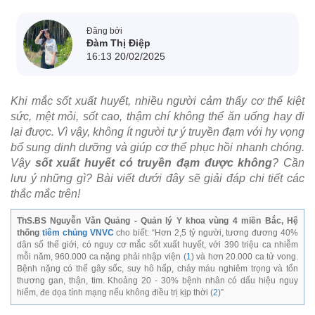
Đăng bởi
Đàm Thị Điệp
16:13 20/02/2025
Khi mắc sốt xuất huyết, nhiều người cảm thấy cơ thể kiệt
sức, mệt mỏi, sốt cao, thậm chí không thể ăn uống hay đi
lại được. Vì vậy, không ít người tự ý truyền đạm với hy vọng
bổ sung dinh dưỡng và giúp cơ thể phục hồi nhanh chóng.
Vậy
sốt xuất huyết có truyền đạm được không
? Cần
lưu ý những gì? Bài viết dưới đây sẽ giải đáp chi tiết các
thắc mắc trên!
ThS.BS Nguyễn Văn Quảng - Quản lý Y khoa vùng 4 miền Bắc, Hệ
thống
tiêm chủng VNVC
cho biết: “Hơn 2,5 tỷ người, tương đương 40%
dân số thế giới, có nguy cơ mắc sốt xuất huyết, với 390 triệu ca nhiễm
mỗi năm, 960.000 ca nặng phải nhập viện (
1
) và hơn 20.000 ca tử vong.
Bệnh nặng có thể gây sốc, suy hô hấp, chảy máu nghiêm trọng và tổn
thương gan, thận, tim. Khoảng 20 - 30% bệnh nhân có dấu hiệu nguy
hiểm, đe dọa tính mạng nếu không điều trị kịp thời (
2
)”