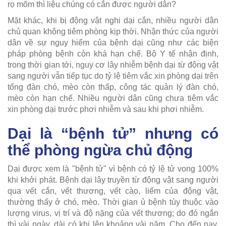
rọ mõm thì liệu chúng có cắn được người dân?
Mặt khác, khi bị động vật nghi dại cắn, nhiều người dân
chủ quan không tiêm phòng kịp thời. Nhận thức của người
dân về sự nguy hiểm của bệnh dại cũng như các biện
pháp phòng bệnh còn khá hạn chế. Bộ Y tế nhận định,
trong thời gian tới, nguy cơ lây nhiễm bệnh dại từ động vật
sang người vẫn tiếp tục do tỷ lệ tiêm vắc xin phòng dại trên
tổng đàn chó, mèo còn thấp, công tác quản lý đàn chó,
mèo còn hạn chế. Nhiều người dân cũng chưa tiêm vắc
xin phòng dại trước phơi nhiễm và sau khi phơi nhiễm.
Dại là “bệnh tử” nhưng có
thể phòng ngừa chủ động
Dại được xem là "bệnh tử" vì bệnh có tỷ lệ tử vong 100%
khi khởi phát. Bệnh dại lây truyền từ động vật sang người
qua vết cắn, vết thương, vết cào, liếm của động vật,
thường thấy ở chó, mèo. Thời gian ủ bệnh tùy thuộc vào
lượng virus, vị trí và độ nặng của vết thương; do đó ngắn
thì vài ngày, dài có khi lên khoảng vài năm. Cho đến nay,