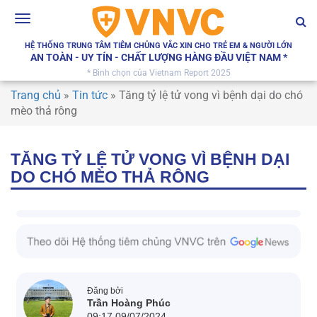
Toggle
navigation
HỆ THỐNG TRUNG TÂM TIÊM CHỦNG VẮC XIN CHO TRẺ EM & NGƯỜI LỚN
AN TOÀN - UY TÍN - CHẤT LƯỢNG HÀNG ĐẦU VIỆT NAM *
* Bình chọn của Vietnam Report 2025
Trang chủ
»
Tin tức
»
Tăng tỷ lệ tử vong vì bệnh dại do chó
mèo thả rông
TĂNG TỶ LỆ TỬ VONG VÌ BỆNH DẠI
DO CHÓ MÈO THẢ RÔNG
Đăng bởi
Trần Hoàng Phúc
09:17 09/07/2024