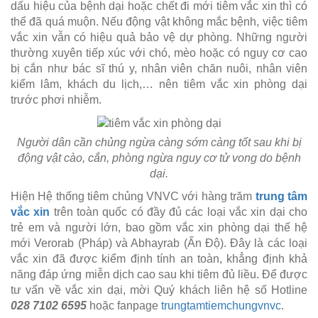
dấu hiệu của bệnh dại hoặc chết đi mới tiêm vắc xin thì có
thể đã quá muộn. Nếu động vật không mắc bệnh, việc tiêm
vắc xin vẫn có hiệu quả bảo vệ dự phòng. Những người
thường xuyên tiếp xúc với chó, mèo hoặc có nguy cơ cao
bị cắn như bác sĩ thú y, nhân viên chăn nuôi, nhân viên
kiểm lâm, khách du lịch,… nên tiêm vắc xin phòng dại
trước phơi nhiễm.
Người dân cần chủng ngừa càng sớm càng tốt sau khi bị
động vật cào, cắn, phòng ngừa nguy cơ tử vong do bệnh
dại.
Hiện Hệ thống tiêm chủng VNVC với hàng trăm
trung tâm
vắc xin
trên toàn quốc có đầy đủ các loại vắc xin dại cho
trẻ em và người lớn, bao gồm vắc xin phòng dại thế hệ
mới Verorab (Pháp) và Abhayrab (Ấn Độ). Đây là các loại
vắc xin đã được kiểm định tính an toàn, khẳng định khả
năng đáp ứng miễn dịch cao sau khi tiêm đủ liều. Để được
tư vấn về vắc xin dại, mời Quý khách liên hệ số Hotline
028 7102 6595
hoặc fanpage
trungtamtiemchungvnvc
.