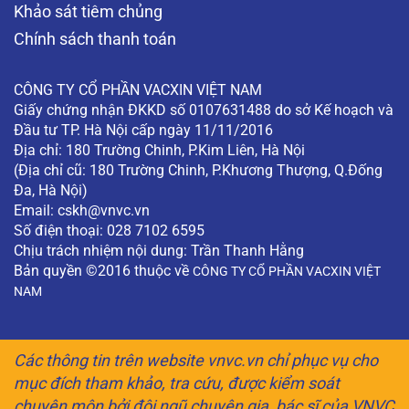
Khảo sát tiêm chủng
Chính sách thanh toán
CÔNG TY CỔ PHẦN VACXIN VIỆT NAM
Giấy chứng nhận ĐKKD số 0107631488 do sở Kế hoạch và
Đầu tư TP. Hà Nội cấp ngày 11/11/2016
Địa chỉ: 180 Trường Chinh, P.Kim Liên, Hà Nội
(Địa chỉ cũ: 180 Trường Chinh, P.Khương Thượng, Q.Đống
Đa, Hà Nội)
Email:
cskh@vnvc.vn
Số điện thoại: 028 7102 6595
Chịu trách nhiệm nội dung: Trần Thanh Hằng
Bản quyền ©2016 thuộc về
CÔNG TY CỔ PHẦN VACXIN VIỆT
NAM
Các thông tin trên website vnvc.vn chỉ phục vụ cho
mục đích tham khảo, tra cứu, được kiểm soát
chuyên môn bởi đội ngũ chuyên gia, bác sĩ của VNVC