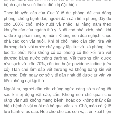
bệnh dại chưa có thuốc điều trị đặc hiệu.
Theo khuyến cáo của Cục Y tế dự phòng, để chủ động
phòng, chống bệnh dại, người dân cần tiêm phòng đầy đủ
cho 100% chó, mèo nuôi và nhắc lại hàng năm theo
khuyến cáo của ngành thú y. Nuôi chó phải xích, nhốt, khi
ra đường phải mang rọ mõm. Không nên đùa nghịch, chọc
phá các con vật nuôi. Khi bị chó, mèo cắn cần rửa vết
thương dưới vòi nước chảy ngay lập tức với xà phòng liên
tục 15 phút. Nếu không có xà phòng có thể xối rửa vết
thương bằng nước thông thường. Vết thương cần được
rửa sạch với cồn 70%, cồn iod hoặc povidone-iodine (nếu
có). Hạn chế làm dập vết thương và không băng kín vết
thương. Đến ngay cơ sở y tế gần nhất để được tư vấn và
tiêm phòng dại kịp thời.
Ngoài ra, người dân cần chủng ngừa càng sớm càng tốt
sau khi bị động vật cào, cắn. Không nên chủ quan cho
rằng vật nuôi không mang bệnh, hoặc do không thấy dấu
hiệu bệnh ở vật nuôi mà bỏ qua vắc xin. Chó, mèo có tỷ lệ
lưu hành virus cao. Nếu chờ cho các con vật trên xuất hiện