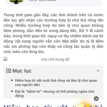
Trong thời gian gần đây, các tỉnh thành trên cả nước
liên tục ghi nhận các trường hợp bị chó thả rông tấn
công. Nhiều trường hợp do tâm lý chủ quan không
tiêm phòng, dẫn đến tử vong đáng tiếc. Bộ Y tế cảnh
báo, trong thời gian tới, nguy cơ lây nhiễm bệnh dại từ
động vật sang người vẫn còn tiếp diễn do tỷ lệ tiêm
vắc xin phòng dại còn thấp và công tác quản lý đàn
chó, mèo còn lỏng lẻo.
Mục lục
Hiểm họa từ vật nuôi thả rông và tâm lý chủ quan
của người dân
Dại là “bệnh tử” nhưng có thể phòng ngừa chủ
động
×