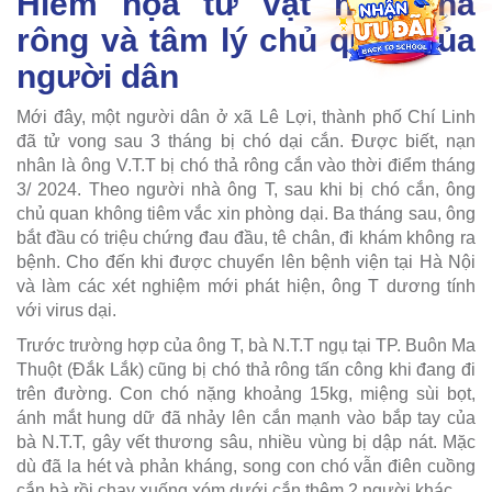
Hiểm họa từ vật nuôi thả
rông và tâm lý chủ quan của
người dân
Mới đây, một người dân ở xã Lê Lợi, thành phố Chí Linh
đã tử vong sau 3 tháng bị chó dại cắn. Được biết, nạn
nhân là ông V.T.T bị chó thả rông cắn vào thời điểm tháng
3/ 2024. Theo người nhà ông T, sau khi bị chó cắn, ông
chủ quan không tiêm vắc xin phòng dại. Ba tháng sau, ông
bắt đầu có triệu chứng đau đầu, tê chân, đi khám không ra
bệnh. Cho đến khi được chuyển lên bệnh viện tại Hà Nội
và làm các xét nghiệm mới phát hiện, ông T dương tính
với virus dại.
Trước trường hợp của ông T, bà N.T.T ngụ tại TP. Buôn Ma
Thuột (Đắk Lắk) cũng bị chó thả rông tấn công khi đang đi
trên đường. Con chó nặng khoảng 15kg, miệng sùi bọt,
ánh mắt hung dữ đã nhảy lên cắn mạnh vào bắp tay của
bà N.T.T, gây vết thương sâu, nhiều vùng bị dập nát. Mặc
dù đã la hét và phản kháng, song con chó vẫn điên cuồng
cắn bà rồi chạy xuống xóm dưới cắn thêm 2 người khác.