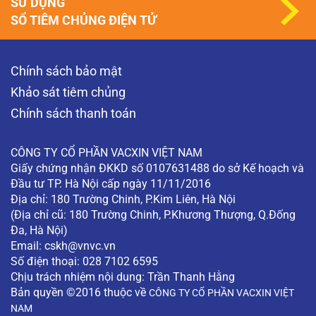
SỬ DỤNG
SỔ TIÊM CHỦNG ĐIỆN TỬ
Chính sách bảo mật
Khảo sát tiêm chủng
Chính sách thanh toán
CÔNG TY CỔ PHẦN VACXIN VIỆT NAM
Giấy chứng nhận ĐKKD số 0107631488 do sở Kế hoạch và
Đầu tư TP. Hà Nội cấp ngày 11/11/2016
Địa chỉ: 180 Trường Chinh, P.Kim Liên, Hà Nội
(Địa chỉ cũ: 180 Trường Chinh, P.Khương Thượng, Q.Đống
Đa, Hà Nội)
Email:
cskh@vnvc.vn
Số điện thoại: 028 7102 6595
Chịu trách nhiệm nội dung: Trần Thanh Hằng
Bản quyền ©2016 thuộc về
CÔNG TY CỔ PHẦN VACXIN VIỆT
NAM