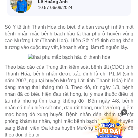
Lê Hoàng Anh
10:57 06/08/2024
Sở Y tế tỉnh Thanh Hóa cho biết, địa bàn vừa ghi nhận một
bệnh nhân mắc bệnh bạch hầu là thai phụ ở huyện vùng
cao Mường Lát (Thanh Hoá). Hiện Sở Y tế tỉnh đang khẩn
trương vào cuộc truy vết, khoanh vùng, làm rõ nguồn lây.
Theo báo cáo của Trung tâm kiểm soát bệnh tật (CDC) tỉnh
Thanh Hóa, bệnh nhân được xác định là chị P.L.M (sinh
năm 2007, ngụ tại huyện Mường Lát, tỉnh Thanh Hóa) hiện
đang mang thai tháng thứ 8. Theo đó, từ ngày 1/8, bệnh
nhân đã có biểu hiện đau rát họng, tự ý mua thuốc điều trị
tại nhà nhưng tình trạng không đỡ. Đến ngày 4/8, bệnh
nhân có biểu hiện sốt nhẹ, đau rát họng, nuốt vướng, niêm
×
mạc họng đỏ xung huyết. Bệnh nhân đến khám tại một
phòng khám tư nhân, nghi mắc bệnh bạch hầu nên chuyển
sang Bệnh viện Đa khoa huyện Mường Lát cùng ngày để
theo dõi, điều trị.