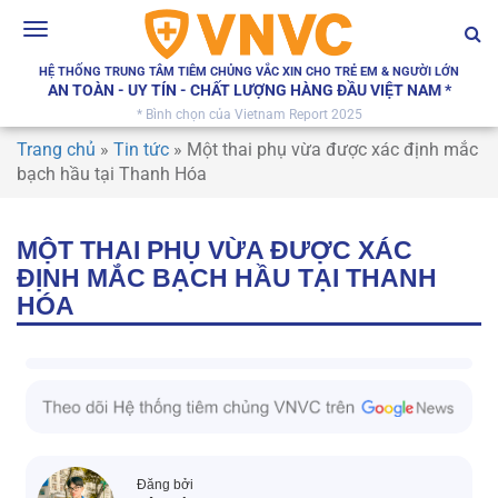
Toggle
navigation
HỆ THỐNG TRUNG TÂM TIÊM CHỦNG VẮC XIN CHO TRẺ EM & NGƯỜI LỚN
AN TOÀN - UY TÍN - CHẤT LƯỢNG HÀNG ĐẦU VIỆT NAM *
* Bình chọn của Vietnam Report 2025
Trang chủ
»
Tin tức
»
Một thai phụ vừa được xác định mắc
bạch hầu tại Thanh Hóa
MỘT THAI PHỤ VỪA ĐƯỢC XÁC
ĐỊNH MẮC BẠCH HẦU TẠI THANH
HÓA
Đăng bởi