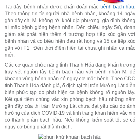
Tại đây, bệnh nhân được chẩn đoán mắc
bệnh bạch hầu
.
Theo thông tin từ người nhà bệnh nhân, khoảng 14 ngày
gần đây chị M. không rời khỏi địa phương, gia đình không
ai mắc bệnh giống bệnh nhân. Đến chiều ngày 5/8, đoàn
giám sát phát hiện thêm 4 trường hợp tiếp xúc gần với
bệnh nhân và có biểu hiện đau rát họng và 15 ca tiếp xúc
gần với F1. Đến thời điểm hiện tại chưa ghi nhận ca mắc
mới.
Các cơ quan chức năng tỉnh Thanh Hóa đang khẩn trương
truy vết nguồn lây bệnh bạch hầu với bệnh nhân M. để
khoanh vùng bệnh nhân có nguy cơ mắc bệnh. Theo CDC
tỉnh Thanh Hóa đánh giá, ổ dịch tại thị trấn Mường Lát diễn
biến phức tạp do phát hiện ca bệnh không rõ nguồn lây.
Kết quả tiêm chủng vắc xin phòng bạch hầu những năm
gần đây của thị trấn Mường Lát chưa đạt yêu cầu do ảnh
hưởng của dịch COVID-19 và tình trạng khan hiếm vắc xin
có thành phần bạch hầu. Nếu không kiểm soát tốt sẽ có
nguy cơ bùng phát thành dịch.