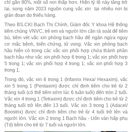
chỉ gần 80%, một số nơi thấp hơn. Hiện tỷ lệ này tăng trở
lại, song năm 2023 nguồn cung vắc xin tại nhiều nơi bị
gián đoạn do thiếu hàng.
Theo BS.CKI Bạch Thị Chính, Giám đốc Y khoa Hệ thống
tiêm chủng VNVC, trẻ em và người lớn cần rà soát để tiêm
bù, tiêm vét vắc xin phòng bạch hầu để ngăn ngừa nguy
cơ mắc bệnh, biến chứng, tử vong. Vắc xin phòng bạch
hầu hiện có trong các vắc xin phối hợp chứa thành phần
bạch hầu như vắc xin phối hợp 6 trong 1; vắc xin phối hợp
5 trong 1; vắc xin phối hợp 4 trong 1; vắc xin phối hợp 3
trong 1.
Trong đó, vắc xin 6 trong 1 (Infanrix Hexa/ Hexaxim), vắc
xin 5 trong 1 (Pentaxim) được chỉ định tiêm cho trẻ từ 2
tháng tuổi (có thể tiêm sớm lúc 6 tuần tuổi) đến tròn 2 tuổi.
Vắc xin 4 trong 1 (Tetraxim) được chỉ định tiêm cho trẻ từ 2
tháng tuổi trở lên đến 13 tuổi. Vắc xin 3 trong 1 (Adacel/
Boostrix) được chỉ định tiêm cho trẻ từ 4 tuổi trở lên và
người lớn. Vắc xin 2 trong 1 Bạch hầu - Uốn ván hấp phụ
(Td) tiêm cho trẻ từ 7 tuổi và người lớn.