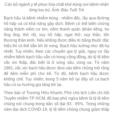
Cán bộ ngành y tế phun hóa chất khử trùng nơi bệnh nhân
từng lưu trú. Ảnh: Báo Tuổi Trẻ
Bạch hầu là bệnh nhiễm trùng - nhiễm độc, lây qua đường
hô hấp và có khả năng gây dịch. Bệnh có thể biến chứng
nặng thành viêm cơ tim, viêm thanh quản (khàn tiếng, ho
ông ổng, thở rít), suy hô hấp, ngạt thở, suy thận, tổn
thương thần kinh. Nếu không được điều trị bằng thuốc đặc
hiệu thì có thể dẫn tới tử vong. Bạch hầu tưởng như đã hạ
nhiệt. Tuy nhiên, theo các chuyên gia lý giải, nguy cơ lây
nhiễm bệnh bạch hầu vẫn có trong cộng đồng, do tỷ lệ tiêm
vắc xin thấp, đặc biệt là ở vùng sâu, vùng xa. Từ năm
1981, vắc xin bạch hầu được đưa vào tiêm chủng mở rộng
để tiêm miễn phí cho trẻ. Từ đó, bệnh bạch hầu được
khống chế. Tuy nhiên, trong 5 năm trở lại đây số ca bạch
hầu có xu hướng gia tăng trở lại.
Theo bác sĩ Trương Hữu Khanh, Phó chủ tịch Liên chi hội
Truyền nhiễm TP HCM, độ bao phủ ngừa bệnh là tỷ lệ tiêm
chủng nói chung trong dân số đạt 93 - 95%. Trong những
năm đại dịch COVID-19, tỷ lệ tiêm chủng chung giảm thấp