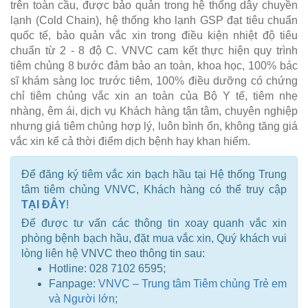
trên toàn cầu, được bảo quản trong hệ thống dây chuyền
lạnh (Cold Chain), hệ thống kho lạnh GSP đạt tiêu chuẩn
quốc tế, bảo quản vắc xin trong điều kiện nhiệt độ tiêu
chuẩn từ 2 - 8 độ C. VNVC cam kết thực hiện quy trình
tiêm chủng 8 bước đảm bảo an toàn, khoa học, 100% bác
sĩ khám sàng lọc trước tiêm, 100% điều dưỡng có chứng
chỉ tiêm chủng vắc xin an toàn của Bộ Y tế, tiêm nhẹ
nhàng, êm ái, dịch vụ Khách hàng tận tâm, chuyên nghiệp
nhưng giá tiêm chủng hợp lý, luôn bình ổn, không tăng giá
vắc xin kể cả thời điểm dịch bệnh hay khan hiếm.
Để đăng ký tiêm vắc xin bạch hầu tại Hệ thống Trung
tâm tiêm chủng VNVC, Khách hàng có thể truy cập
TẠI ĐÂY
!
Để được tư vấn các thông tin xoay quanh vắc xin
phòng bệnh bạch hầu, đặt mua vắc xin, Quý khách vui
lòng liên hệ VNVC theo thông tin sau:
Hotline: 028 7102 6595;
Fanpage:
VNVC – Trung tâm Tiêm chủng Trẻ em
và Người lớn
;