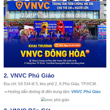
2. VNVC Phú Giáo
Địa chỉ: Số 534 tổ 5, khu phố 2, X.Phú Giáo, TP.HCM.
⇒ Hướng dẫn đường đi đến trung tâm:
VNVC Phú Giáo