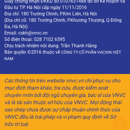
Giấy chứng nhận ĐKKD số 0107631488 do sở Kế hoạch và
Đầu tư TP. Hà Nội cấp ngày 11/11/2016
Địa chỉ: 180 Trường Chinh, P.Kim Liên, Hà Nội
(Địa chỉ cũ: 180 Trường Chinh, P.Khương Thượng, Q.Đống
Đa, Hà Nội)
Email:
cskh@vnvc.vn
Số điện thoại: 028 7102 6595
Chịu trách nhiệm nội dung: Trần Thanh Hằng
Bản quyền ©2016 thuộc về
CÔNG TY CỔ PHẦN VACXIN VIỆT
NAM
Các thông tin trên website vnvc.vn chỉ phục vụ cho
mục đích tham khảo, tra cứu, được kiểm soát
chuyên môn bởi đội ngũ chuyên gia, bác sĩ của VNVC
và là tài sản thuộc sở hữu của VNVC. Mọi động thái
sao chép chưa được sự chấp thuận chính thức của
VNVC đều là trái phép và vi phạm quy định về Sở
hữu trí tuệ.