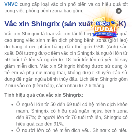
VNVC
cung cấp loại vắc xin phổ biến và có hiệu quả tốt
×
trong việc phòng bệnh zona bao gồm:
Vắc xin Shingrix (sản xuất bởi GSK)
Vắc xin Shingrix là loại vắc xin tái tổ hợp (
1
), có hiệu quả
cao trong việc sinh miễn dịch phòng bệnh zona (giời leo)
do hãng dược phẩm hàng đầu thế giới GSK (Anh) sản
xuất. Đối tượng được tiêm vắc xin Shingrix là người lớn từ
50 tuổi trở lên và người từ 18 tuổi trở lên có yếu tố suy
giảm miễn dịch. Vắc xin Shingrix không được sử dụng ở
trẻ em và phụ nữ mang thai, không được khuyến cáo sử
dụng để ngăn ngừa bệnh thủy đậu. Lịch tiêm Shingrix gồm
2 mũi vào cơ (tiêm bắp), cách nhau từ 2-6 tháng.
Tính hiệu quả của vắc xin Shingrix:
Ở người lớn từ 50 đến 69 tuổi có hệ miễn dịch khỏe
mạnh, Shingrix có hiệu quả ngăn ngừa bệnh zona
đến 97%; ở người lớn từ 70 tuổi trở lên, Shingrix có
hiệu quả cao đến 91%.
Ở người lớn có hệ miễn dịch yếu, Shingrix có hiệu