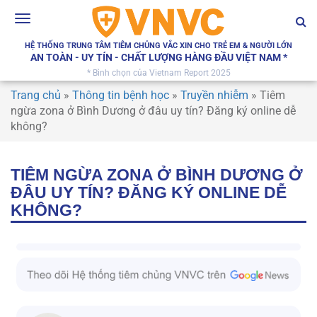
Toggle
navigation
HỆ THỐNG TRUNG TÂM TIÊM CHỦNG VẮC XIN CHO TRẺ EM & NGƯỜI LỚN
AN TOÀN - UY TÍN - CHẤT LƯỢNG HÀNG ĐẦU VIỆT NAM *
* Bình chọn của Vietnam Report 2025
Trang chủ
»
Thông tin bệnh học
»
Truyền nhiễm
»
Tiêm
ngừa zona ở Bình Dương ở đâu uy tín? Đăng ký online dễ
không?
TIÊM NGỪA ZONA Ở BÌNH DƯƠNG Ở
ĐÂU UY TÍN? ĐĂNG KÝ ONLINE DỄ
KHÔNG?