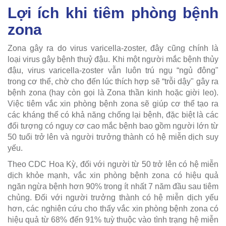
Lợi ích khi tiêm phòng bệnh
zona
Zona gây ra do virus varicella-zoster, đây cũng chính là
loại virus gây bệnh thuỷ đậu. Khi một người mắc bệnh thủy
đậu, virus varicella-zoster vẫn luôn trú ngụ “ngủ đông"
trong cơ thể, chờ cho đến lúc thích hợp sẽ “trỗi dậy" gây ra
bệnh zona (hay còn gọi là Zona thần kinh hoặc giời leo).
Việc tiêm vắc xin phòng bệnh zona sẽ giúp cơ thể tạo ra
các kháng thể có khả năng chống lại bệnh, đặc biệt là các
đối tượng có nguy cơ cao mắc bệnh bao gồm người lớn từ
50 tuổi trở lên và người trưởng thành có hệ miễn dịch suy
yếu.
Theo CDC Hoa Kỳ, đối với người từ 50 trở lên có hệ miễn
dịch khỏe mạnh, vắc xin phòng bệnh zona có hiệu quả
ngăn ngừa bệnh hơn 90% trong ít nhất 7 năm đầu sau tiêm
chủng. Đối với người trưởng thành có hệ miễn dịch yếu
hơn, các nghiên cứu cho thấy vắc xin phòng bệnh zona có
hiệu quả từ 68% đến 91% tuỳ thuộc vào tình trạng hệ miễn