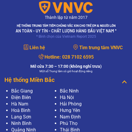
Thành lập từ năm 2017
HỆ THỐNG TRUNG TÂM TIÊM CHỦNG VẮC XIN CHO TRẺ EM & NGƯỜI LỚN
AN TOÀN - UY TÍN - CHẤT LƯỢNG HÀNG ĐẦU VIỆT NAM *
* Bình chọn của Vietnam Report 2025
Liên hệ
Tìm trung tâm VNVC
Hotline:
028 7102 6595
Mở cửa 7:30 – 17:00 (không nghỉ trưa)
Một số Trung tâm có giờ hoạt động riêng
Hệ thống Miền Bắc
Bắc Giang
Bắc Ninh
Điện Biên
Hà Nội
Hà Nam
Hải Phòng
Hoà Bình
Hưng Yên
Lạng Sơn
Nam Định
Ninh Bình
Phú Thọ
Quảng Ninh
Thái Bình