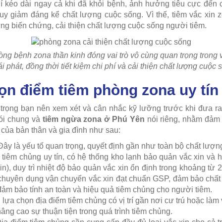
hí kéo dài ngay cả khi đã khỏi bệnh, ảnh hưởng tiêu cực đến 
uy giảm đáng kể chất lượng cuộc sống. Vì thế, tiêm vắc xin 
g biến chứng, cải thiện chất lượng cuộc sống người tiêm.
ng bệnh zona thần kinh đóng vai trò vô cùng quan trọng trong
i phát, đồng thời tiết kiệm chi phí và cải thiện chất lượng cuộc
ọn điểm tiêm phòng zona uy tín
 trọng bạn nên xem xét và cân nhắc kỹ lưỡng trước khi đưa ra
ói chung và
tiêm ngừa zona ở Phú Yên
nói riêng, nhằm đảm 
 của bản thân và gia đình như sau:
Đây là yếu tố quan trọng, quyết định gần như toàn bộ chất lượng
tiêm chủng uy tín, có hệ thống kho lạnh bảo quản vắc xin và 
n), duy trì nhiệt độ bảo quản vắc xin ổn định trong khoảng từ 2
bị chuyên dụng vận chuyển vắc xin đạt chuẩn GSP, đảm bảo chất
, đảm bảo tính an toàn và hiệu quả tiêm chủng cho người tiêm.
ên lựa chọn địa điểm tiêm chủng có vị trí gần nơi cư trú hoặc làm 
âng cao sự thuận tiện trong quá trình tiêm chủng.