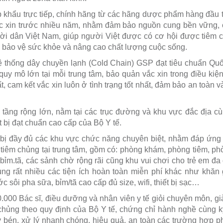
khẩu trực tiếp, chính hãng từ các hãng dược phẩm hàng đầu t
ắc xin trước nhiều năm, nhằm đảm bảo nguồn cung bền vững, 
ời dân Việt Nam, giúp người Việt được có cơ hội được tiêm 
h, bảo vệ sức khỏe và nâng cao chất lượng cuộc sống.
 thống dây chuyền lạnh (Cold Chain) GSP đạt tiêu chuẩn Quố
 quy mô lớn tại mỗi trung tâm, bảo quản vắc xin trong điều kiện
, cam kết vắc xin luôn ở tình trạng tốt nhất, đảm bảo an toàn và
ầng rộng lớn, nằm tại các trục đường và khu vực đắc địa cù
iết bị đạt chuẩn cao cấp của Bộ Y tế.
ị đầy đủ các khu vực chức năng chuyên biệt, nhằm đáp ứng
nh tiêm chủng tại trung tâm, gồm có: phòng khám, phòng tiêm, p
bỉm.tã, các sảnh chờ rộng rãi cũng khu vui chơi cho trẻ em đa dạ
ng rất nhiều các tiện ích hoàn toàn miễn phí khác như khăn 
c sôi pha sữa, bỉm/tã cao cấp đủ size, wifi, thiết bị sạc…
000 Bác sĩ, điều dưỡng và nhân viên y tế giỏi chuyên môn, g
chủng theo quy định của Bộ Y tế, chứng chỉ hành nghề cùng 
 bén, xử lý nhanh chóng, hiệu quả, an toàn các trường hợp ph