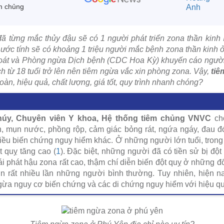
m chủng
ã từng mắc thủy đậu sẽ có 1 người phát triển zona thần kinh í
y, ước tính sẽ có khoảng 1 triệu người mắc bệnh zona thần kinh
soát và Phòng ngừa Dịch bệnh (CDC Hoa Kỳ) khuyến cáo người
 từ 18 tuổi trở lên nên tiêm ngừa vắc xin phòng zona. Vậy,
tiê
 toàn, hiệu quả, chất lượng, giá tốt, quy trình nhanh chóng?
húy, Chuyên viên Y khoa, Hệ thống tiêm chủng VNVC
cho
n, mụn nước, phồng rộp, cảm giác bỏng rát, ngứa ngáy, đau đ
nhiều biến chứng nguy hiểm khác. Ở những người lớn tuổi, trong
t quỵ tăng cao (
1
). Đặc biệt, những người đã có tiền sử bị đột
tái phát hậu zona rất cao, thậm chí diễn biến đột quỵ ở những 
n rất nhiều lần những người bình thường. Tuy nhiên, hiện n
gừa nguy cơ biến chứng và các di chứng nguy hiểm với hiệu q