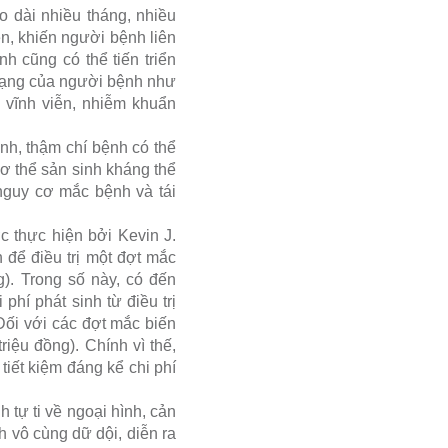
o dài nhiều tháng, nhiều
ễn, khiến người bệnh liên
h cũng có thể tiến triển
 mạng của người bệnh như
c vĩnh viễn, nhiễm khuẩn
ệnh, thậm chí bệnh có thể
 cơ thể sản sinh kháng thể
nguy cơ mắc bệnh và tái
 thực hiện bởi Kevin J.
h để điều trị một đợt mắc
). Trong số này, có đến
 phí phát sinh từ điều trị
Đối với các đợt mắc biến
riệu đồng). Chính vì thế,
iết kiệm đáng kể chi phí
 tự ti về ngoại hình, cản
h vô cùng dữ dội, diễn ra