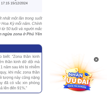
17:15 15/12/2024
t nhất một lần trong suốt
 ở Hoa Kỳ mỗi năm. Chính
 từ 50 tuổi và người mắc
m ngừa zona ở Phú Yên
 biết: “Zona thần kinh
×
ớn thần kinh dữ dội mà
 1 năm sau khi bị nhiễm
 quỵ, khi mắc zona thần
đối tượng này cũng nặng
ay đã có vắc xin phòng
uả lên đến 91%.”