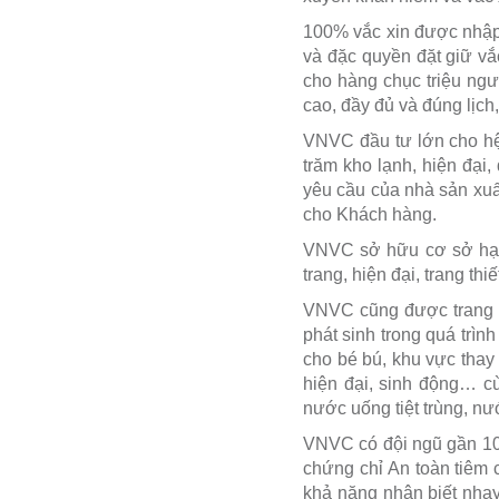
100% vắc xin được nhập 
và đặc quyền đặt giữ v
cho hàng chục triệu ngư
cao, đầy đủ và đúng lịc
VNVC đầu tư lớn cho hệ
trăm kho lạnh, hiện đại,
yêu cầu của nhà sản xuất
cho Khách hàng.
VNVC sở hữu cơ sở hạ t
trang, hiện đại, trang th
VNVC cũng được trang b
phát sinh trong quá trì
cho bé bú, khu vực thay 
hiện đại, sinh động… cù
nước uống tiệt trùng, nướ
VNVC có đội ngũ gần 10.
chứng chỉ An toàn tiêm 
khả năng nhận biết nhạy