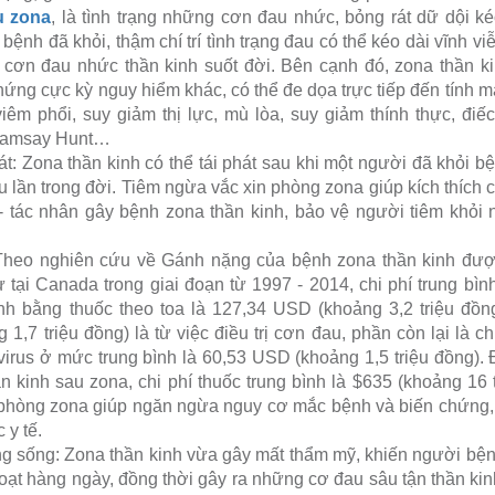
u zona
, là tình trạng những cơn đau nhức, bỏng rát dữ dội ké
ệnh đã khỏi, thậm chí trí tình trạng đau có thể kéo dài vĩnh vi
 cơn đau nhức thần kinh suốt đời. Bên cạnh đó, zona thần kin
hứng cực kỳ nguy hiểm khác, có thể đe dọa trực tiếp đến tính
viêm phổi, suy giảm thị lực, mù lòa, suy giảm thính thực, điế
 Ramsay Hunt…
t: Zona thần kinh có thể tái phát sau khi một người đã khỏi b
nhiều lần trong đời. Tiêm ngừa vắc xin phòng zona giúp kích thích
- tác nhân gây bệnh zona thần kinh, bảo vệ người tiêm khỏi 
: Theo nghiên cứu về Gánh nặng của bệnh zona thần kinh được
 tại Canada trong giai đoạn từ 1997 - 2014, chi phí trung bìn
nh bằng thuốc theo toa là 127,34 USD (khoảng 3,2 triệu đồng
,7 triệu đồng) là từ việc điều trị cơn đau, phần còn lại là chi
irus ở mức trung bình là 60,53 USD (khoảng 1,5 triệu đồng). 
 kinh sau zona, chi phí thuốc trung bình là $635 (khoảng 16 t
phòng zona giúp ngăn ngừa nguy cơ mắc bệnh và biến chứng, t
 y tế.
ng sống: Zona thần kinh vừa gây mất thẩm mỹ, khiến người bệnh
 hoạt hàng ngày, đồng thời gây ra những cơ đau sâu tận thần kin