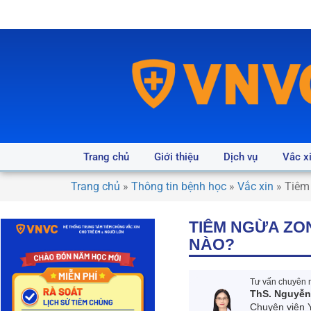
Trang chủ
Giới thiệu
Dịch vụ
Vắc x
Trang chủ
»
Thông tin bệnh học
»
Vắc xin
»
Tiêm 
TIÊM NGỪA ZON
NÀO?
Tư vấn chuyên m
ThS. Nguyễn
Chuyên viên 