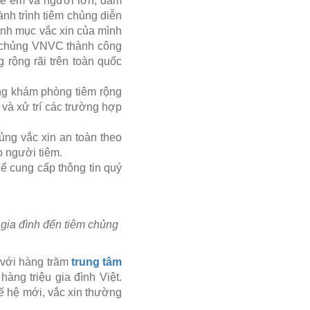
trẻ em và người lớn, đảm
ành trình tiêm chủng diễn
danh mục vắc xin của mình
êm chủng VNVC thành công
 rộng rãi trên toàn quốc
òng khám phòng tiêm rộng
g và xử trí các trường hợp
ủng vắc xin an toàn theo
o người tiêm.
hể cung cấp thông tin quý
 gia đình đến tiêm chủng
 với hàng trăm
trung tâm
hàng triệu gia đình Việt.
hế hệ mới, vắc xin thường