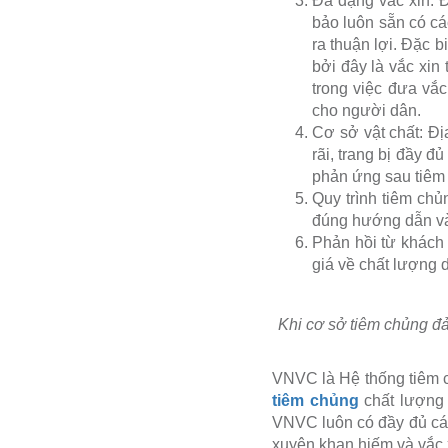
Đa dạng vắc xin: Đ
bảo luôn sẵn có các
ra thuận lợi. Đặc 
bởi đây là vắc xin
trong việc đưa vắc
cho người dân.
Cơ sở vật chất: Đị
rãi, trang bị đầy đ
phản ứng sau tiêm
Quy trình tiêm chủ
đúng hướng dẫn và 
Phản hồi từ khách 
giá về chất lượng d
Khi cơ sở tiêm chủng đả
VNVC là Hệ thống tiêm c
tiêm chủng
chất lượng c
VNVC luôn có đầy đủ các 
xuyên khan hiếm và vắc 