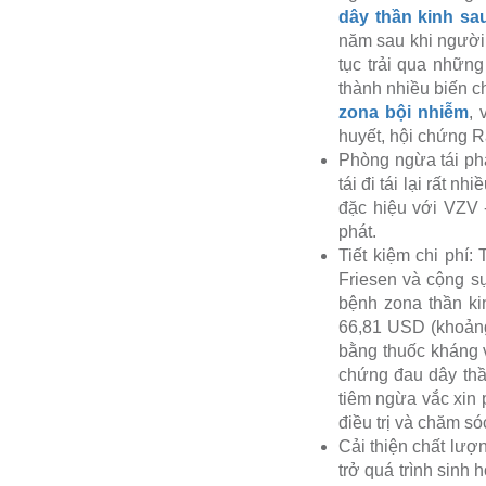
dây thần kinh sa
năm sau khi người b
tục trải qua những
thành nhiều biến c
zona bội nhiễm
, 
huyết, hội chứng
Phòng ngừa tái phá
tái đi tái lại rất 
đặc hiệu với VZV 
phát.
Tiết kiệm chi phí
Friesen và cộng sự
bệnh zona thần ki
66,81 USD (khoảng 1
bằng thuốc kháng v
chứng đau dây thần
tiêm ngừa vắc xin 
điều trị và chăm sóc
Cải thiện chất lượ
trở quá trình sinh