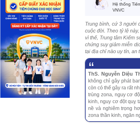
Hệ thống Tiê
VNVC
Trung bình, cứ 3 người đ
cuộc đời. Theo tỷ lệ nà
vì thế, Trung tâm Kiểm 
chứng suy giảm miễn dịch
tại địa chỉ nào uy tín, an
ThS. Nguyễn Diệu T
không chỉ gây phát ba
còn có thể gây ra rất 
trùng zona, nguy cơ độ
kinh, nguy cơ đột quỵ 
nề và nghiêm trọng hơ
zona thần kinh, ngăn n