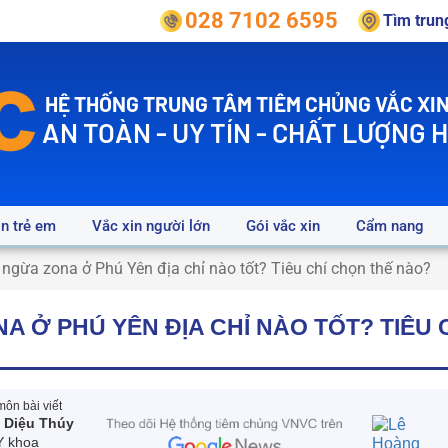
028 7102 6595
Tìm tru
HỆ THỐNG TRUNG TÂM TIÊM CHỦNG VẮC XIN
AN TOÀN - UY TÍN - CHẤT LƯỢNG 
in trẻ em
Vắc xin người lớn
Gói vắc xin
Cẩm nang
ngừa zona ở Phú Yên địa chỉ nào tốt? Tiêu chí chọn thế nào?
A Ở PHÚ YÊN ĐỊA CHỈ NÀO TỐT? TIÊU 
ôn bài viết
 Diệu Thúy
Y khoa