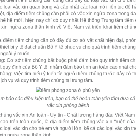
ịa điểm tiêm chủng cần cung cấp đầy đủ loại vắc xin cho cả 
 loại vắc xin quan trọng và cập nhật các loại mới liên tục để h
biệt, địa điểm tiêm chủng cần phải có vắc xin ngừa zona trong 
 thế hệ mới, hiện nay chỉ có duy nhất Hệ thống Trung tâm ti
 xin ngừa zona thần kinh về Việt Nam và triển khai tiêm chủng
a điểm tiêm chủng cần có đầy đủ cơ sở vật chất hiện đại, ph
ủ thiết bị y tế đạt chuẩn Bộ Y tế phục vụ cho quá trình tiêm chủn
 ngoài ý muốn.
ng: Cơ sở tiêm chủng bắt buộc phải đảm bảo quy trình tiêm ch
quy định của Bộ Y tế, nhằm đảm bảo tính an toàn cao nhất ch
hàng: Việc tìm hiểu ý kiến từ người tiêm chủng trước đây có t
ịch vụ và quy trình tiêm chủng tại trung tâm.
m bảo các điều kiện trên, bạn có thể hoàn toàn yên tâm đưa cả
vắc xin phòng bệnh
hủng vắc xin An toàn - Uy tín - Chất lượng hàng đầu Việt Nam
ao trên toàn quốc, là địa điểm tiêm chủng vắc xin “ruột” của 
loại vắc xin cho trẻ em và người lớn, kể cả các loại vắc xin t
xin ngừa zona thần kinh.