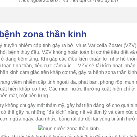
Tiêm ngừa zona ở Phú Yên địa chỉ nào uy tín?
 bệnh zona thần kinh
ý truyền nhiễm cấp tính gây ra bởi virus Varicella Zoster (VZV)
hỏi bệnh thủy đậu, VZV không hoàn toàn bị cơ thể tiêu diệt và đ
h ở dạng tiềm tàng. Khi gặp các điều kiện thuận lợi như hệ thốn
ối loạn tinh thần, tiêu cực cảm xúc… VZV sẽ tái kích hoạt, nhân
hần kinh cảm giác trên khắp cơ thể, gây ra bệnh zona thần kinh
 trạng viêm nhiễm cấp tính ngoài da, phát ban, phỏng rộp, mụ
ất hiện khắp cơ thể. Các mụn nước thường xuất hiện chỉ ở 
 bên mặt, một bên lưng…
ày không chỉ gây mất thẩm mỹ, gây bất tiện đáng kể cho quá trì
có thể gây ra những “đả kích” nặng nề về tâm lý và cảm xúc 
 cơn ngứa ngáy, đau nhức, bỏng rát dữ dội tại vùng bị ảnh hưở
ậu, khi tái kích hoạt sẽ không tái phát thủy đậu mà sẽ biểu hi