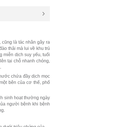
, cũng là tác nhân gây ra
ào thải mà lui về khu trú
g miễn dịch suy yếu, tuổi
 lên tại chỗ nhanh chóng,
.
n nước chứa đầy dịch mọc
một bên của cơ thể, phổ
nh sinh hoạt thường ngày
của người bệnh khi bệnh
ng.
ện dưới triệu chứng của