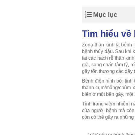
Mục lục
Tìm hiểu về
Zona thần kinh là bệnh l
bệnh thủy đậu. Sau khi k
tại các hạch rễ thần kin
già, sang chấn tâm lý, r
gây tổn thương các dây t
Bệnh điển hình bởi tình
thành cụm/mảng/chùm xu
biến ở một bên gáy, một
Tình trạng viêm nhiễm n
của người bệnh mà còn 
còn có thể gây ra những
VZV gây ra bệnh thủy đ