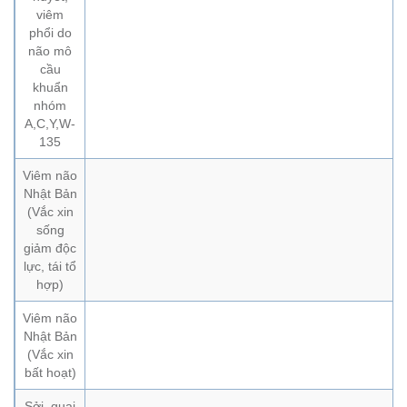
viêm
phổi do
não mô
cầu
khuẩn
nhóm
A,C,Y,W-
135
Viêm não
Nhật Bản
(Vắc xin
sống
giảm độc
lực, tái tổ
hợp)
Viêm não
Nhật Bản
(Vắc xin
bất hoạt)
Sởi, quai