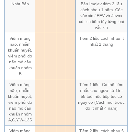
Nhật Bản
Bản Imojev tiêm 2 liều
cách nhau 1 năm. Các
vắc xin JEEV và Jevax
có lịch tiêm tùy từng loại
vắc xin
Viêm màng
Tiêm 2 liều cách nhau ít
não, nhiễm
nhất 1 tháng
khuẩn huyết,
viêm phổi do
não mô cầu
khuẩn nhóm
B
Viêm màng
Tiêm 1 liều. Có thể tiêm
não, nhiễm
nhắc cho người từ 15 -
khuẩn huyết,
55 tuổi nếu tiếp tục có
viêm phổi do
nguy cơ (Cách mũi trước
não mô cầu
đó ít nhất 4 năm)
khuẩn nhóm
A,C,Y,W-135
Viêm màng
Tiêm 2 liều cách nhau 6