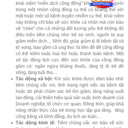
khái niệm “miễn dịch cộng đồng” khi số lượng người
trong một nhóm cộng đồng cụ thể có kháng thể với
một hoặc một số bệnh truyền nhiễm cụ thể, khái niệm
này không chỉ bảo vệ sức khỏe cá nhân mà còn bảo
vệ “chéo” cho cả những đối tượng yếu thế không đủ
điều kiện tiêm chủng như trẻ sơ sinh, người bị suy
giảm miễn dịch… Nhờ đó, giúp giảm tỷ lệ bệnh tật và
tử vong, bao gồm cả ung thư; là tiền đề để cộng đồng
có thể kiểm soát, loại trừ hoặc thanh toán bệnh. Một
số tác động tích cực đến sức khỏe của cộng đồng
gồm có: ngăn ngừa kháng thuốc, tăng tỷ lệ trẻ đẻ
sống, tăng tuổi thọ…
Tác động xã hội:
Khi sức khỏe được đảm bảo nhờ
tiêm chủng vắc xin, tình trạng nghỉ việc do bệnh tật
hoặc do phải chăm sóc trẻ ốm giảm, tăng năng suất
lao động, cải thiện hiệu quả sản xuất, kinh doanh của
Doanh nghiệp, tổ chức cơ quan. Đồng thời, giúp khả
năng nhận thức của trẻ trong học tập gia tăng, tăng
công bằng và bình đẳng, du lịch an toàn…
Tác động kinh tế:
Tiêm chủng vắc xin bảo vệ sức