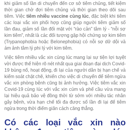
khi giảm số lần di chuyển đến cơ sở tiêm chủng, tiết kiệm
thời gian chờ đợi tiêm chủng và thời gian theo dõi sau
tiêm. Việc
tiêm nhiều vaccine cùng lúc
, đặc biệt khi tiêm
các loại vắc xin phối hợp cũng giúp người tiêm giảm số
lần đau, giảm số lần đối mặt với “rào cản” tâm lý - “nỗi sợ
kim tiêm”, nhất là các đối tượng gặp hội chứng sợ kim tiêm
(Trypanophobia hoặc Belonephobia) có nỗi sợ dữ dội và
ám ảnh tâm lý phi lý với kim tiêm.
Việc tiêm nhiều vắc xin cùng lúc mang lại sự tiện lợi tuyệt
vời được thể hiện rõ nét nhất qua giai đoạn đại dịch Covid-
19 bùng nổ, hoạt động, đi lại của người dân bị hạn chế và
kiểm soát chặt chẽ, khiến cho việc di chuyển để tiêm ngừa
vắc xin phòng bệnh cũng bị ảnh hưởng. Việc tiêm vắc xin
Covid-19 cùng lúc với vắc xin cúm và phế cầu vừa mang
lại hiệu quả bảo vệ đồng thời từ sớm với nhiều tác nhân
gây bệnh, vừa hạn chế tối đa được số lần đi lại để tiêm
ngừa trong thời điểm giãn cách căng thẳng.
Có các loại vắc xin nào