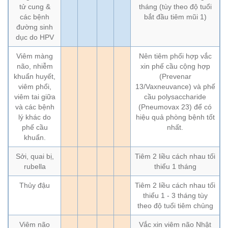
tử cung &
tháng (tùy theo độ tuổi
các bệnh
bắt đầu tiêm mũi 1)
đường sinh
dục do HPV
Viêm màng
Nên tiêm phối hợp vắc
não, nhiễm
xin phế cầu cộng hợp
khuẩn huyết,
(Prevenar
viêm phổi,
13/Vaxneuvance) và phế
viêm tai giữa
cầu polysaccharide
và các bệnh
(Pneumovax 23) để có
lý khác do
hiệu quả phòng bệnh tốt
phế cầu
nhất.
khuẩn.
Sởi, quai bị,
Tiêm 2 liều cách nhau tối
rubella
thiểu 1 tháng
Thủy đậu
Tiêm 2 liều cách nhau tối
thiểu 1 - 3 tháng tùy
theo độ tuổi tiêm chủng
Viêm não
Vắc xin viêm não Nhật