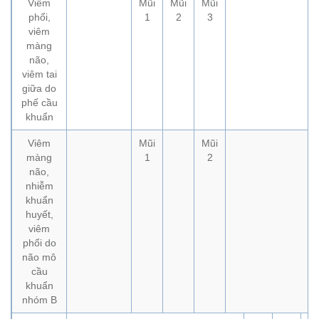
Viêm
Mũi
Mũi
Mũi
phổi,
1
2
3
viêm
màng
não,
viêm tai
giữa do
phế cầu
khuẩn
Viêm
Mũi
Mũi
màng
1
2
não,
nhiễm
khuẩn
huyết,
viêm
phổi do
não mô
cầu
khuẩn
nhóm B