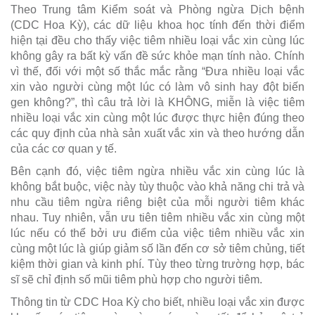
Theo Trung tâm Kiểm soát và Phòng ngừa Dịch bệnh
(CDC Hoa Kỳ), các dữ liệu khoa học tính đến thời điểm
hiện tại đều cho thấy việc tiêm nhiều loại vắc xin cùng lúc
không gây ra bất kỳ vấn đề sức khỏe mạn tính nào. Chính
vì thế, đối với một số thắc mắc rằng “Đưa nhiều loại vắc
xin vào người cùng một lúc có làm vô sinh hay đột biến
gen không?”, thì câu trả lời là KHÔNG, miễn là việc tiêm
nhiều loại vắc xin cùng một lúc được thực hiện đúng theo
các quy định của nhà sản xuất vắc xin và theo hướng dẫn
của các cơ quan y tế.
Bên cạnh đó, việc tiêm ngừa nhiều vắc xin cùng lúc là
không bắt buộc, việc này tùy thuộc vào khả năng chi trả và
nhu cầu tiêm ngừa riêng biệt của mỗi người tiêm khác
nhau. Tuy nhiên, vẫn ưu tiên tiêm nhiều vắc xin cùng một
lúc nếu có thể bởi ưu điểm của việc tiêm nhiều vắc xin
cùng một lúc là giúp giảm số lần đến cơ sở tiêm chủng, tiết
kiệm thời gian và kinh phí. Tùy theo từng trường hợp, bác
sĩ sẽ chỉ định số mũi tiêm phù hợp cho người tiêm.
Thông tin từ CDC Hoa Kỳ cho biết, nhiều loại vắc xin được