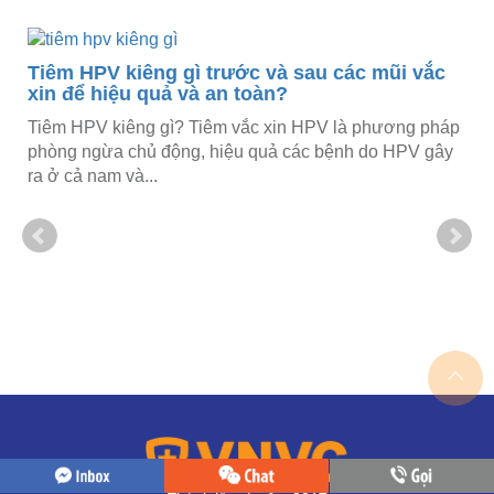
iêm HPV kiêng gì trước và sau các mũi vắc
in để hiệu quả và an toàn?
êm HPV kiêng gì? Tiêm vắc xin HPV là phương pháp
òng ngừa chủ động, hiệu quả các bệnh do HPV gây
 ở cả nam và...
6 địa
và cá
Giá ti
khác t
Nẵng u