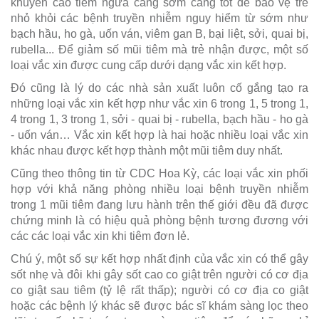
khuyến cáo tiêm ngừa càng sớm càng tốt để bảo vệ trẻ
nhỏ khỏi các bệnh truyền nhiễm nguy hiểm từ sớm như
bạch hầu, ho gà, uốn ván, viêm gan B, bại liệt, sởi, quai bị,
rubella... Để giảm số mũi tiêm mà trẻ nhận được, một số
loại vắc xin được cung cấp dưới dạng vắc xin kết hợp.
Đó cũng là lý do các nhà sản xuất luôn cố gắng tạo ra
những loại vắc xin kết hợp như vắc xin 6 trong 1, 5 trong 1,
4 trong 1, 3 trong 1, sởi - quai bị - rubella, bạch hầu - ho gà
- uốn ván… Vắc xin kết hợp là hai hoặc nhiều loại vắc xin
khác nhau được kết hợp thành một mũi tiêm duy nhất.
Cũng theo thông tin từ CDC Hoa Kỳ, các loại vắc xin phối
hợp với khả năng phòng nhiều loại bệnh truyền nhiễm
trong 1 mũi tiêm đang lưu hành trên thế giới đều đã được
chứng minh là có hiệu quả phòng bệnh tương đương với
các các loại vắc xin khi tiêm đơn lẻ.
Chú ý, một số sự kết hợp nhất định của vắc xin có thể gây
sốt nhẹ và đôi khi gây sốt cao co giật trên người có cơ địa
co giật sau tiêm (tỷ lệ rất thấp); người có cơ địa co giật
hoặc các bệnh lý khác sẽ được bác sĩ khám sàng lọc theo