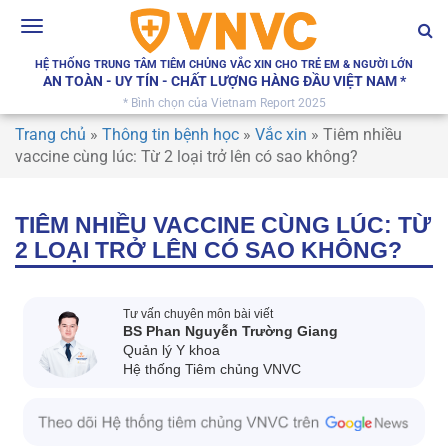
Toggle
navigation
HỆ THỐNG TRUNG TÂM TIÊM CHỦNG VẮC XIN CHO TRẺ EM & NGƯỜI LỚN
AN TOÀN - UY TÍN - CHẤT LƯỢNG HÀNG ĐẦU VIỆT NAM *
* Bình chọn của Vietnam Report 2025
Trang chủ
»
Thông tin bệnh học
»
Vắc xin
»
Tiêm nhiều
vaccine cùng lúc: Từ 2 loại trở lên có sao không?
TIÊM NHIỀU VACCINE CÙNG LÚC: TỪ
2 LOẠI TRỞ LÊN CÓ SAO KHÔNG?
Tư vấn chuyên môn bài viết
BS Phan Nguyễn Trường Giang
Quản lý Y khoa
Hệ thống Tiêm chủng VNVC