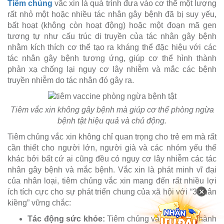
Tiêm chủng
vắc xin là quá trình đưa vào cơ thể một lượng
rất nhỏ một hoặc nhiều tác nhân gây bệnh đã bị suy yếu,
bất hoạt (không còn hoạt động) hoặc một đoạn mã gen
tương tự như cấu trúc di truyền của tác nhân gây bệnh
nhằm kích thích cơ thể tạo ra kháng thể đặc hiệu với các
tác nhân gây bệnh tương ứng, giúp cơ thể hình thành
phản xạ chống lại nguy cơ lây nhiễm và mắc các bệnh
truyền nhiễm do tác nhân đó gây ra.
Tiêm vắc xin không gây bệnh mà giúp cơ thể phòng ngừa
bệnh tật hiệu quả và chủ động.
Tiêm chủng vắc xin không chỉ quan trọng cho trẻ em mà rất
cần thiết cho người lớn, người già và các nhóm yếu thế
khác bởi bất cứ ai cũng đều có nguy cơ lây nhiễm các tác
nhân gây bệnh và mắc bệnh. Vắc xin là phát minh vĩ đại
của nhân loại, tiêm chủng vắc xin mang đến rất nhiều lợi
×
ích tích cực cho sự phát triển chung của xã hội với “3 chân
kiềng” vững chắc:
Tác động sức khỏe:
Tiêm chủng vắc xin hình thành