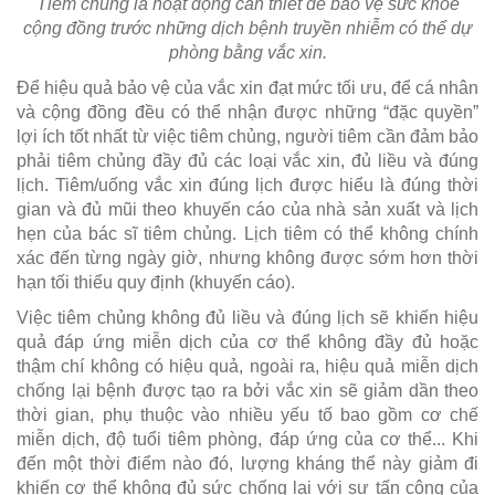
Tiêm chủng là hoạt động cần thiết để bảo vệ sức khỏe
cộng đồng trước những dịch bệnh truyền nhiễm có thể dự
phòng bằng vắc xin.
Để hiệu quả bảo vệ của vắc xin đạt mức tối ưu, để cá nhân
và cộng đồng đều có thể nhận được những “đặc quyền”
lợi ích tốt nhất từ việc tiêm chủng, người tiêm cần đảm bảo
phải tiêm chủng đầy đủ các loại vắc xin, đủ liều và đúng
lịch. Tiêm/uống vắc xin đúng lịch được hiểu là đúng thời
gian và đủ mũi theo khuyến cáo của nhà sản xuất và lịch
hẹn của bác sĩ tiêm chủng. Lịch tiêm có thể không chính
xác đến từng ngày giờ, nhưng không được sớm hơn thời
hạn tối thiểu quy định (khuyến cáo).
Việc tiêm chủng không đủ liều và đúng lịch sẽ khiến hiệu
quả đáp ứng miễn dịch của cơ thể không đầy đủ hoặc
thậm chí không có hiệu quả, ngoài ra, hiệu quả miễn dịch
chống lại bệnh được tạo ra bởi vắc xin sẽ giảm dần theo
thời gian, phụ thuộc vào nhiều yếu tố bao gồm cơ chế
miễn dịch, độ tuổi tiêm phòng, đáp ứng của cơ thể... Khi
đến một thời điểm nào đó, lượng kháng thể này giảm đi
khiến cơ thể không đủ sức chống lại với sự tấn công của