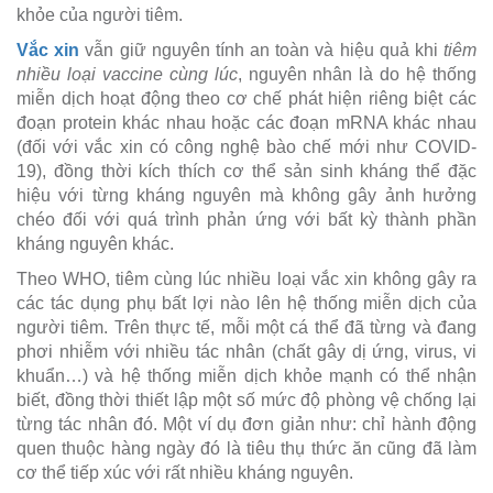
khỏe của người tiêm.
Vắc xin
vẫn giữ nguyên tính an toàn và hiệu quả khi
tiêm
nhiều loại vaccine cùng lúc
, nguyên nhân là do hệ thống
miễn dịch hoạt động theo cơ chế phát hiện riêng biệt các
đoạn protein khác nhau hoặc các đoạn mRNA khác nhau
(đối với vắc xin có công nghệ bào chế mới như COVID-
19), đồng thời kích thích cơ thể sản sinh kháng thể đặc
hiệu với từng kháng nguyên mà không gây ảnh hưởng
chéo đối với quá trình phản ứng với bất kỳ thành phần
kháng nguyên khác.
Theo WHO, tiêm cùng lúc nhiều loại vắc xin không gây ra
các tác dụng phụ bất lợi nào lên hệ thống miễn dịch của
người tiêm. Trên thực tế, mỗi một cá thể đã từng và đang
phơi nhiễm với nhiều tác nhân (chất gây dị ứng, virus, vi
khuẩn…) và hệ thống miễn dịch khỏe mạnh có thể nhận
biết, đồng thời thiết lập một số mức độ phòng vệ chống lại
từng tác nhân đó. Một ví dụ đơn giản như: chỉ hành động
quen thuộc hàng ngày đó là tiêu thụ thức ăn cũng đã làm
cơ thể tiếp xúc với rất nhiều kháng nguyên.