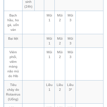
sinh
(24h)
Bạch
Mũi
Mũi
Mũi
hầu, ho
1
2
3
gà, uốn
ván
Bại liệt
Mũi
Mũi
Mũi
1
2
3
Viêm
Mũi
Mũi
Mũi
phổi,
1
2
3
viêm
màng
não mủ
do Hib
Tiêu
Liều
Liều
Liều
chảy do
1
2
3*
Rotavirus
(Uống)