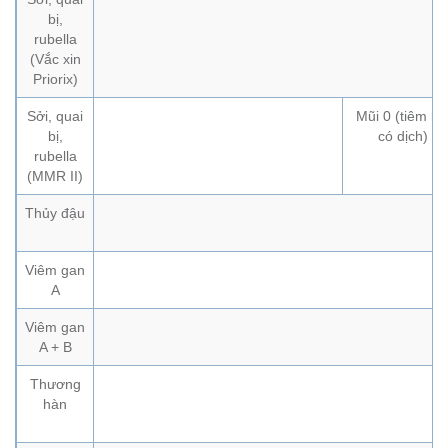
bị,
rubella
(Vắc xin
Priorix)
Sởi, quai
Mũi 0 (tiêm kh
bị,
có dịch)
rubella
(MMR II)
Thủy đậu
Viêm gan
A
Viêm gan
A + B
Thương
hàn