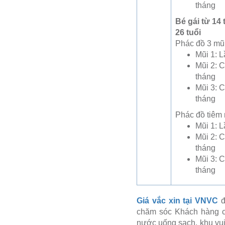
tháng
Bé gái từ 14
26 tuổi
Phác đồ 3 mũi
Mũi 1: L
Mũi 2: C
tháng
Mũi 3: C
tháng
Phác đồ tiêm
Mũi 1: L
Mũi 2: C
tháng
Mũi 3: C
tháng
Giá vắc xin tại VNVC
đ
chăm sóc Khách hàng ca
nước uống sạch, khu vui