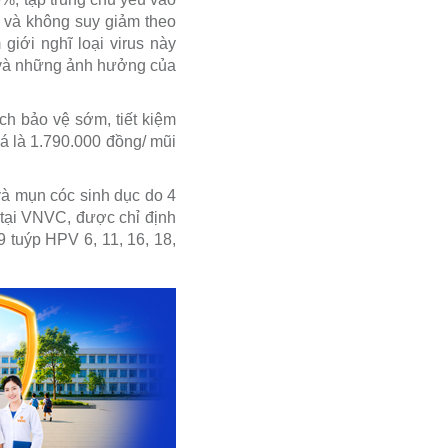
% và không suy giảm theo
iới nghĩ loại virus này
h và những ảnh hưởng của
h bảo vệ sớm, tiết kiệm
giá là 1.790.000 đồng/ mũi
và mụn cóc sinh dục do 4
i tại VNVC, được chỉ định
 tuýp HPV 6, 11, 16, 18,