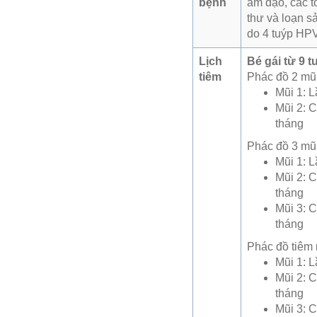
bệnh
âm đạo, các t
thư và loạn s
do 4 tuýp HPV 
Lịch
Bé gái từ 9 t
tiêm
Phác đồ 2 mũi
Mũi 1: L
Mũi 2: C
tháng
Phác đồ 3 mũi
Mũi 1: L
Mũi 2: C
tháng
Mũi 3: C
tháng
Phác đồ tiêm
Mũi 1: L
Mũi 2: C
tháng
Mũi 3: C