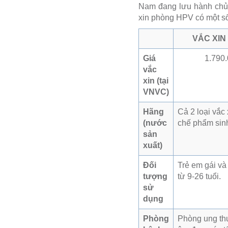
Nam đang lưu hành chủ y
xin phòng HPV có một số 
VẮC XIN
Giá
1.790.
vắc
xin (tại
VNVC)
Hãng
Cả 2 loại vắc
(nước
chế phẩm sin
sản
xuất)
Đối
Trẻ em gái và 
tượng
từ 9-26 tuổi.
sử
dụng
Phòng
Phòng ung thư