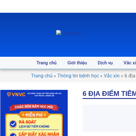
Trang chủ
Giới thiệu
Dịch vụ
Vắc x
Trang chủ
»
Thông tin bệnh học
»
Vắc xin
»
6 địa
6 ĐỊA ĐIỂM TI