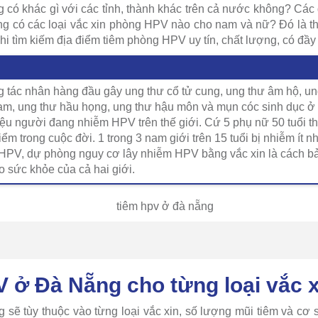
có khác gì với các tỉnh, thành khác trên cả nước không? Các
ng có các loại vắc xin phòng HPV nào cho nam và nữ? Đó là t
i tìm kiếm địa điểm tiêm phòng HPV uy tín, chất lượng, có đầy 
 tác nhân hàng đầu gây ung thư cổ tử cung, ung thư âm hộ, u
m, ung thư hầu họng, ung thư hậu môn và mụn cóc sinh dục ở 
ệu người đang nhiễm HPV trên thế giới. Cứ 5 phụ nữ 50 tuổi thì
điểm trong cuộc đời. 1 trong 3 nam giới trên 15 tuổi bị nhiễm ít 
HPV, dự phòng nguy cơ lây nhiễm HPV bằng vắc xin là cách bả
ho sức khỏe của cả hai giới.
V ở Đà Nẵng cho từng loại vắc x
sẽ tùy thuộc vào từng loại vắc xin, số lượng mũi tiêm và cơ s