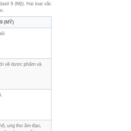
sil 9 (Mỹ). Hai loại vắc
u.
9 (MỸ)
mũi
giới về dược phẩm và
i.
 hộ, ung thư âm đạo,