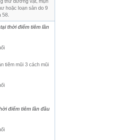
ng thư dương vật, mụn
thư hoặc loạn sản do 9
à 58.
tại thời điểm tiêm lần
uổi
ần tiêm mũi 3 cách mũi
uổi
thời điểm tiêm lần đầu
uổi