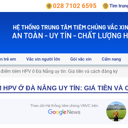
028 7102 6595
Tìm tru
HỆ THỐNG TRUNG TÂM TIÊM CHỦNG VẮC XIN
AN TOÀN - UY TÍN - CHẤT LƯỢNG 
in trẻ em
Vắc xin người lớn
Gói vắc xin
Cẩm nang
 điểm tiêm HPV ở Đà Nẵng uy tín: Giá tiền và cách đăng ký
ÊM HPV Ở ĐÀ NẴNG UY TÍN: GIÁ TIỀN V