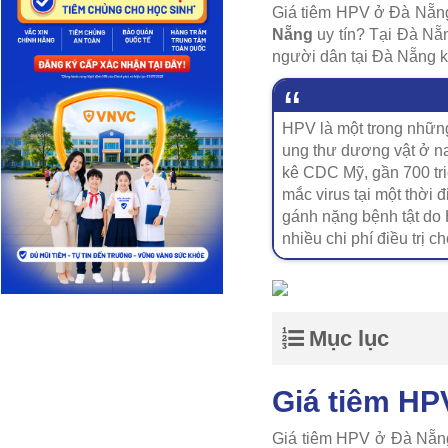
Giá tiêm HPV ở Đà Nẵng 
Nẵng
uy tín? Tại Đà Nẵ
người dân tại Đà Nẵng kh
HPV là một trong những
ung thư dương vật ở na
kê CDC Mỹ, gần 700 tri
mắc virus tại một thời 
gánh nặng bệnh tật do 
nhiều chi phí điều trị c
Mục lục
Giá tiêm HP
Giá tiêm HPV ở Đà Nẵng 