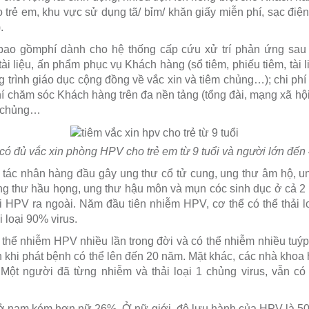
o trẻ em, khu vực sử dụng tã/ bỉm/ khăn giấy miễn phí, sạc điện
.
bao gồmphí dành cho hệ thống cấp cứu xử trí phản ứng sau 
tài liệu, ấn phẩm phục vụ Khách hàng (sổ tiêm, phiếu tiêm, tài l
g trình giáo dục cộng đồng về vắc xin và tiêm chủng…); chi phí
phí chăm sóc Khách hàng trên đa nền tảng (tổng đài, mạng xã hội,
êm chủng…
ó đủ vắc xin phòng HPV cho trẻ em từ 9 tuổi và người lớn đến 4
 tác nhân hàng đầu gây ung thư cổ tử cung, ung thư âm hộ, u
g thư hầu họng, ung thư hậu môn và mụn cóc sinh dục ở cả 2 
i HPV ra ngoài. Năm đầu tiên nhiễm HPV, cơ thể có thể thải 
i loại 90% virus.
 thể nhiễm HPV nhiều lần trong đời và có thể nhiễm nhiều tuý
khi phát bệnh có thể lên đến 20 năm. Mặt khác, các nhà khoa
ột người đã từng nhiễm và thải loại 1 chủng virus, vẫn có
ở nam kém hơn nữ 26%. Ở nữ giới, độ lưu hành của HPV là 50