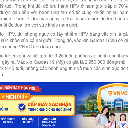
49 tuổi. Trong khi đó, độ lưu hành HPV ở nam giới xấp xỉ 70
được gắn liền với bệnh ung thư cổ tử cung khiến nhiều nam g
mình. Thực tế, dựa vào nguy cơ thải loại và mức độ lưu hàn
 mối đe dọa lớn với sức khỏe nam giới.
do HPV, dự phòng nguy cơ lây nhiễm HPV bằng vắc xin là các
o sức khỏe của cả hai giới. Trong đó, vắc xin Gardasil (Mỹ) có 
tiêm chủng VNVC trên toàn quốc.
ho trẻ em gái và nữ giới từ 9-26 tuổi, phòng các bệnh ung thư 
 gây ra. Vắc xin Gardasil 9 (Mỹ) có giá là 2.950.000 đồng/ mũ
72 9-45 tuổi, phòng các bệnh ung thư và mụn cóc sinh dục do 9
ra.