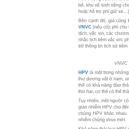
bé, khu vệ sinh riêng ch
hoặc hỗ trợ phí giữ xe…)
Bên cạnh đó, giá cũng 
VNVC
(nếu có); phí cho 
dịch, vắc xin, các chươn
nhắc lịch tiêm vắc xin; 
trữ thông tin lịch sử ti
VNVC c
HPV
là một trong những
thư dương vật ở nam, un
thể có khả năng đào thả
thứ hai, cơ thể có thể thả
Tuy nhiên, một người có
gian nhiễm HPV cho đến 
chủng HPV khác nhau. M
nhiễm chủng virus mới.
Khả năng thải loại HPV 