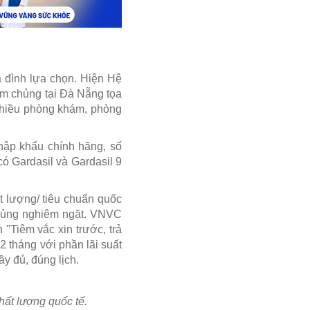
a đình lựa chọn. Hiện Hệ
êm chủng tại Đà Nẵng tọa
, nhiều phòng khám, phòng
hập khẩu chính hãng, số
có Gardasil và Gardasil 9
t lượng/ tiêu chuẩn quốc
 chủng nghiêm ngặt. VNVC
 "Tiêm vắc xin trước, trả
12 tháng với phần lãi suất
y đủ, đúng lịch.
ất lượng quốc tế.