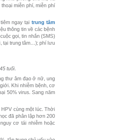
 thoại miễn phí, miễn phí
tiêm ngay tại
trung tâm
iệu thông tin về các bệnh
 cuộc gọi, tin nhắn (SMS)
 tại trung tâm…); phí lưu
5 tuổi.
ng thư âm đạo ở nữ, ung
giới. Khi nhiễm bệnh, cơ
loại 50% virus. Sang năm
p HPV cùng một lúc. Thời
 học đã phân lập hơn 200
 nguy cơ tái nhiễm hoặc
%, tập trung chủ yếu vào