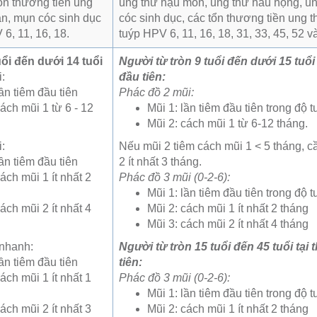
ổn thương tiền ung
ung thư hậu môn, ung thư hầu họng, u
ản, mụn cóc sinh dục
cóc sinh dục, các tổn thương tiền ung 
6, 11, 16, 18.
tuýp HPV 6, 11, 16, 18, 31, 33, 45, 52 v
uổi đến dưới 14 tuổi
Người từ tròn 9 tuổi đến dưới 15 tuổi 
:
đầu tiên:
ần tiêm đầu tiên
Phác đồ 2 mũi:
ách mũi 1 từ 6 - 12
Mũi 1: lần tiêm đầu tiên trong độ t
Mũi 2: cách mũi 1 từ 6-12 tháng.
:
Nếu mũi 2 tiêm cách mũi 1 < 5 tháng, c
ần tiêm đầu tiên
2 ít nhất 3 tháng.
ách mũi 1 ít nhất 2
Phác đồ 3 mũi (0-2-6):
Mũi 1: lần tiêm đầu tiên trong độ t
ách mũi 2 ít nhất 4
Mũi 2: cách mũi 1 ít nhất 2 tháng
Mũi 3: cách mũi 2 ít nhất 4 tháng
 nhanh:
Người từ tròn 15 tuổi đến 45 tuổi tại 
ần tiêm đầu tiên
tiên:
ách mũi 1 ít nhất 1
Phác đồ 3 mũi (0-2-6):
Mũi 1: lần tiêm đầu tiên trong độ t
ách mũi 2 ít nhất 3
Mũi 2: cách mũi 1 ít nhất 2 tháng