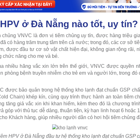
 HPV ở Đà Nẵng nào tốt, uy tín?
 chủng VNVC là đơn vị tiêm chủng uy tín, được hàng triệu gi
ã có hàng trăm trung tâm trên cả nước; trong đó, các cơ sở ti
dễ tìm, được đầu tư cơ sở vật chất hiện đại, không gian rộng rãi
g chức năng cho mẹ và bé.
của nhiều hãng vắc xin lớn trên thế giới, VNVC được quyền n
in phòng bệnh truyền nhiễm cho trẻ em và người lớn, trong đó 
VC được bảo quản trong hệ thống kho lạnh đạt chuẩn GSP chấ
Cold Chain) khép kín, cùng quy trình thực hành an toàn tiêm
g tăng giá vắc xin khi khan hiếm, kèm theo đó là chương trình
trả góp với thủ tục dễ dàng, thuận tiện, kỳ hạn linh hoạt 6 hoặc 
cho Khách hàng, giúp nhiều người dân có hơi hội tiêm chủng đầ
tiêm HPV ở Đà Nẵng đầu tư hệ thống kho lạnh đạt chuẩn GSP ch