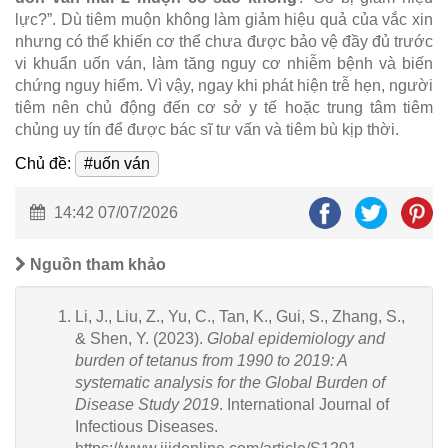
lực?”. Dù tiêm muộn không làm giảm hiệu quả của vắc xin
nhưng có thể khiến cơ thể chưa được bảo vệ đầy đủ trước
vi khuẩn uốn ván, làm tăng nguy cơ nhiễm bệnh và biến
chứng nguy hiểm. Vì vậy, ngay khi phát hiện trễ hẹn, người
tiêm nên chủ động đến cơ sở y tế hoặc trung tâm tiêm
chủng uy tín để được bác sĩ tư vấn và tiêm bù kịp thời.
Chủ đề:
#uốn ván
14:42 07/07/2026
Nguồn tham khảo
Li, J., Liu, Z., Yu, C., Tan, K., Gui, S., Zhang, S.,
& Shen, Y. (2023).
Global epidemiology and
burden of tetanus from 1990 to 2019: A
systematic analysis for the Global Burden of
Disease Study 2019
. International Journal of
Infectious Diseases.