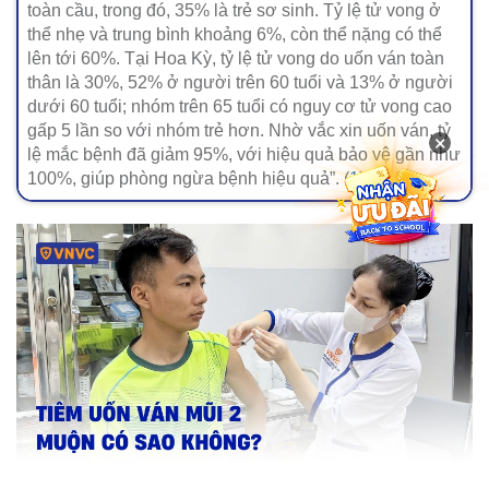
toàn cầu, trong đó, 35% là trẻ sơ sinh. Tỷ lệ tử vong ở
thể nhẹ và trung bình khoảng 6%, còn thể nặng có thể
lên tới 60%. Tại Hoa Kỳ, tỷ lệ tử vong do uốn ván toàn
thân là 30%, 52% ở người trên 60 tuổi và 13% ở người
dưới 60 tuổi; nhóm trên 65 tuổi có nguy cơ tử vong cao
gấp 5 lần so với nhóm trẻ hơn. Nhờ vắc xin uốn ván, tỷ
×
lệ mắc bệnh đã giảm 95%, với hiệu quả bảo vệ gần như
100%, giúp phòng ngừa bệnh hiệu quả”. (
1
) (
2
) (
3
)