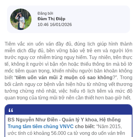
Đăng bởi
Đàm Thị Điệp
10:46 16/01/2026
Tiêm vắc xin uốn ván đầy đủ, đúng lịch giúp hình thành
miễn dịch đầy đủ, bền vững bảo vệ trẻ em và người lớn
trước nguy cơ nhiễm trùng nguy hiểm. Tuy nhiên, trên thực
tế, không ít người vì bận rộn hoặc thiếu thông tin mà bỏ lỡ
mốc tiêm quan trọng, khiến nhiều người băn khoăn không
biết “
tiêm uốn ván mũi 2 muộn có sao không
?”. Trong
bối cảnh nguy cơ bệnh vẫn hiện hữu từ những vết thương
tưởng chừng nhỏ nhặt, việc hiểu rõ lịch tiêm và mức độ
quan trọng của từng mũi trở nên cần thiết hơn bao giờ hết.
BS Nguyễn Như Điền - Quản lý Y khoa, Hệ thống
Trung tâm tiêm chủng VNVC
cho biết:
“Năm 2015,
ước tính có khoảng 56.000 ca tử vong do uốn ván trên