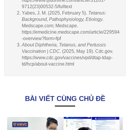
https://www.ijidonline.com/article/S1201-
9712(23)00532-5/fulltext
Yabes, J. M. (2025, February 5).
Tetanus:
Background, Pathophysiology, Etiology
.
Medscape.com; Medscape.
https://emedicine.medscape.com/article/229594
-overview?form=fpf
About Diphtheria, Tetanus, and Pertussis
Vaccination | CDC
. (2025, May 19). Cdc.gov.
https://www.cdc.gov/vaccines/vpd/dtap-tdap-
td/hcp/about-vaccine.html
BÀI VIẾT CÙNG CHỦ ĐỀ