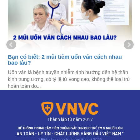
c
Bạn có biết: 2 mũi tiêm uốn ván cách nhau
bao lâu?
Uốn ván là bệnh truyền nhiễm ảnh hưởng đến hệ thần
kinh trung ương, có tỷ lệ tử vong cao, không thể loại trừ
hoàn toàn do...
Thành lập từ năm 2017
HỆ THỐNG TRUNG TÂM TIÊM CHỦNG VẮC XIN CHO TRẺ EM & NGƯỜI LỚN
AN TOÀN - UY TÍN - CHẤT LƯỢNG HÀNG ĐẦU VIỆT NAM *
* Bình chọn của Vietnam Report 2025