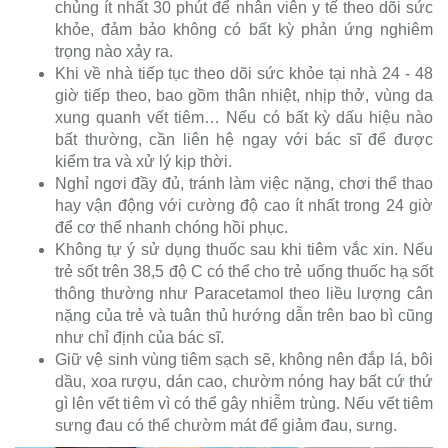
chủng ít nhất 30 phút để nhân viên y tế theo dõi sức
khỏe, đảm bảo không có bất kỳ phản ứng nghiêm
trọng nào xảy ra.
Khi về nhà tiếp tục theo dõi sức khỏe tại nhà 24 - 48
giờ tiếp theo, bao gồm thân nhiệt, nhịp thở, vùng da
xung quanh vết tiêm… Nếu có bất kỳ dấu hiệu nào
bất thường, cần liên hệ ngay với bác sĩ để được
kiểm tra và xử lý kịp thời.
Nghỉ ngơi đầy đủ, tránh làm việc nặng, chơi thể thao
hay vận động với cường độ cao ít nhất trong 24 giờ
để cơ thể nhanh chóng hồi phục.
Không tự ý sử dụng thuốc sau khi tiêm vắc xin. Nếu
trẻ sốt trên 38,5 độ C có thể cho trẻ uống thuốc hạ sốt
thông thường như Paracetamol theo liều lượng cân
nặng của trẻ và tuân thủ hướng dẫn trên bao bì cũng
như chỉ định của bác sĩ.
Giữ vệ sinh vùng tiêm sạch sẽ, không nên đắp lá, bôi
dầu, xoa rượu, dán cao, chườm nóng hay bất cứ thứ
gì lên vết tiêm vì có thể gây nhiễm trùng. Nếu vết tiêm
sưng đau có thể chườm mát để giảm đau, sưng.