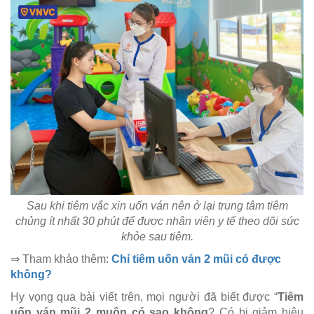
Sau khi tiêm vắc xin uốn ván nên ở lại trung tâm tiêm
chủng ít nhất 30 phút để được nhân viên y tế theo dõi sức
khỏe sau tiêm.
⇒ Tham khảo thêm:
Chỉ tiêm uốn ván 2 mũi có được
không?
Hy vọng qua bài viết trên, mọi người đã biết được “
Tiêm
uốn ván mũi 2 muộn có sao không
? Có bị giảm hiệu