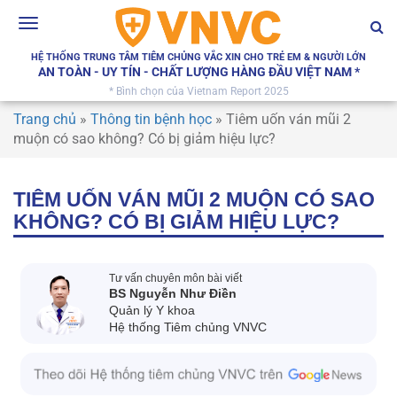
Toggle
navigation
HỆ THỐNG TRUNG TÂM TIÊM CHỦNG VẮC XIN CHO TRẺ EM & NGƯỜI LỚN
AN TOÀN - UY TÍN - CHẤT LƯỢNG HÀNG ĐẦU VIỆT NAM *
* Bình chọn của Vietnam Report 2025
Trang chủ
»
Thông tin bệnh học
»
Tiêm uốn ván mũi 2
muộn có sao không? Có bị giảm hiệu lực?
TIÊM UỐN VÁN MŨI 2 MUỘN CÓ SAO
KHÔNG? CÓ BỊ GIẢM HIỆU LỰC?
Tư vấn chuyên môn bài viết
BS Nguyễn Như Điền
Quản lý Y khoa
Hệ thống Tiêm chủng VNVC