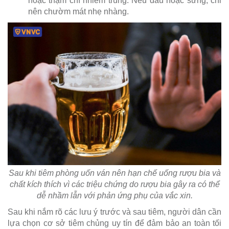
hoặc thậm chí nhiễm trùng. Nếu đau hoặc sưng, chỉ
nên chườm mát nhẹ nhàng.
Sau khi tiêm phòng uốn ván nên hạn chế uống rượu bia và
chất kích thích vì các triệu chứng do rượu bia gây ra có thể
dễ nhầm lẫn với phản ứng phụ của vắc xin.
Sau khi nắm rõ các lưu ý trước và sau tiêm, người dân cần
lựa chọn cơ sở tiêm chủng uy tín để đảm bảo an toàn tối