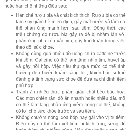
hoặc hạn chế những điều sau:
Hạn chế rượu bia và chất kích thích: Rượu bia có thể
làm suy giảm hệ miễn dịch, gây mất nước và làm cơ
thể phản ứng mạnh hơn sau tiêm. Đồng thời, các
triệu chứng do rượu bia gây ra dễ bị nhầm lẫn với
phản ứng phụ của vắc xin, gây khó khăn trong việc
theo dõi sức khỏe.
Không dùng quá nhiều đồ uống chứa caffeine trước
khi tiêm: Caffeine có thể làm tăng nhịp tim, huyết áp
và gây hồi hộp. Việc tiêu thụ quá mức có thể ảnh
hưởng đến bước khám sàng lọc, khiến bác sĩ khó
đánh giá tình trạng sức khỏe để đưa ra chỉ định tiêm
phù hợp.
Tránh ăn nhiều thực phẩm giàu chất béo bão hòa:
Các món chiên rán, đồ ăn nhanh hoặc nhiều dầu mỡ
có thể làm tăng phản ứng viêm trong cơ thể, không
có lợi cho sức khỏe trước và sau tiêm.
Không chườm nóng, xoa bóp hay gãi vào vị trí tiêm:
Điều này có thể làm vết tiêm bị kích ứng, sưng đỏ