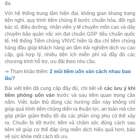
đa.
Với hệ thống trung tâm hiện đại, không gian khang trang
tiện nghi, quy trình tiêm chủng 8 bước chuẩn hóa, đội ngũ
bác sĩ, điều dưỡng, nhân viên y tế chuyên môn cao và dây
chuyền bảo quản vắc xin đạt chuẩn GSP tiêu chuẩn quốc
tế, Hệ thống Tiêm chủng VNVC hiện là địa chỉ tiêm chủng
hàng đầu giúp khách hàng an tâm trải nghiệm dịch vụ cao
cấp, giá hợp lý, nhiều tiện ích miễn phí và đầy đủ các
chương trình hỗ trợ, ưu đãi theo nhu cầu.
⇒ Tham khảo thêm:
2 mũi tiêm uốn ván cách nhau bao
lâu?
Bài viết trên đã cung cấp đầy đủ, chi tiết về
các lưu ý khi
tiêm phòng uốn ván
trước và sau tiêm quan trọng cần
nắm. Việc tuân thủ đúng các hướng dẫn này không chỉ
giúp quá trình tiêm chủng diễn ra thuận lợi, an toàn mà còn
góp phần giảm thiểu tối đa các phản ứng phụ có thể xảy
ra. Chuẩn bị tốt trước tiêm và chăm sóc đúng cách sau
tiêm sẽ giúp cơ thể đáp ứng miễn dịch hiệu quả hơn, bảo
vệ sức khỏe một cách tối ưu.