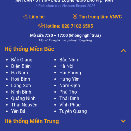
AN TOÀN - UY TÍN - CHẤT LƯỢNG HÀNG ĐẦU VIỆT NAM *
* Bình chọn của Vietnam Report 2025
Liên hệ
Tìm trung tâm VNVC
Hotline:
028 7102 6595
Mở cửa 7:30 – 17:00 (không nghỉ trưa)
Một số Trung tâm có giờ hoạt động riêng
Hệ thống Miền Bắc
Bắc Giang
Bắc Ninh
Điện Biên
Hà Nội
Hà Nam
Hải Phòng
Hoà Bình
Hưng Yên
Lạng Sơn
Nam Định
Ninh Bình
Phú Thọ
Quảng Ninh
Thái Bình
Thái Nguyên
Vĩnh Phúc
Yên Bái
Tuyên Quang
Hệ thống Miền Trung