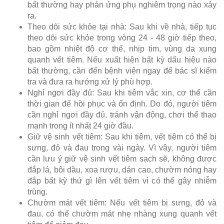
bất thường hay phản ứng phụ nghiêm trọng nào xảy
ra.
Theo dõi sức khỏe tại nhà: Sau khi về nhà, tiếp tục
theo dõi sức khỏe trong vòng 24 - 48 giờ tiếp theo,
bao gồm nhiệt độ cơ thể, nhịp tim, vùng da xung
quanh vết tiêm. Nếu xuất hiện bất kỳ dấu hiệu nào
bất thường, cần đến bệnh viện ngay để bác sĩ kiểm
tra và đưa ra hướng xử lý phù hợp.
Nghỉ ngơi đầy đủ: Sau khi tiêm vắc xin, cơ thể cần
thời gian để hồi phục và ổn định. Do đó, người tiêm
cần nghỉ ngơi đầy đủ, tránh vận động, chơi thể thao
mạnh trong ít nhất 24 giờ đầu.
Giữ vệ sinh vết tiêm: Sau khi tiêm, vết tiêm có thể bị
sưng, đỏ và đau trong vài ngày. Vì vậy, người tiêm
cần lưu ý giữ vệ sinh vết tiêm sạch sẽ, không được
đắp lá, bôi dầu, xoa rượu, dán cao, chườm nóng hay
đắp bất kỳ thứ gì lên vết tiêm vì có thể gây nhiễm
trùng.
Chườm mát vết tiêm: Nếu vết tiêm bị sưng, đỏ và
đau, có thể chườm mát nhẹ nhàng xung quanh vết