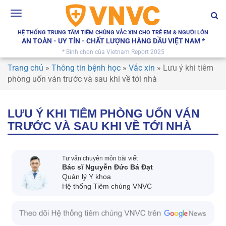
Toggle
navigation
HỆ THỐNG TRUNG TÂM TIÊM CHỦNG VẮC XIN CHO TRẺ EM & NGƯỜI LỚN
AN TOÀN - UY TÍN - CHẤT LƯỢNG HÀNG ĐẦU VIỆT NAM *
* Bình chọn của Vietnam Report 2025
Trang chủ
»
Thông tin bệnh học
»
Vắc xin
»
Lưu ý khi tiêm
phòng uốn ván trước và sau khi về tới nhà
LƯU Ý KHI TIÊM PHÒNG UỐN VÁN
TRƯỚC VÀ SAU KHI VỀ TỚI NHÀ
Tư vấn chuyên môn bài viết
Bác sĩ Nguyễn Đức Bá Đạt
Quản lý Y khoa
Hệ thống Tiêm chủng VNVC