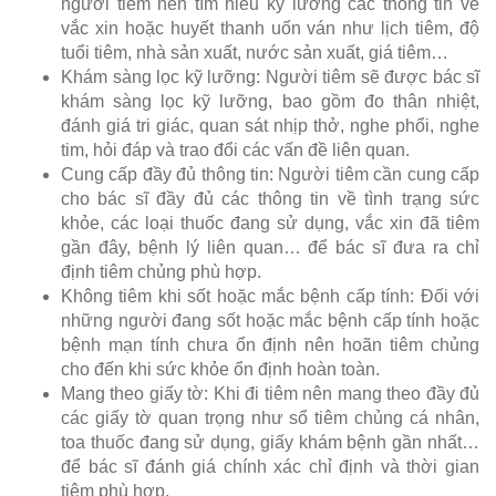
người tiêm nên tìm hiểu kỹ lưỡng các thông tin về
vắc xin hoặc huyết thanh uốn ván như lịch tiêm, độ
tuổi tiêm, nhà sản xuất, nước sản xuất, giá tiêm…
Khám sàng lọc kỹ lưỡng: Người tiêm sẽ được bác sĩ
khám sàng lọc kỹ lưỡng, bao gồm đo thân nhiệt,
đánh giá tri giác, quan sát nhịp thở, nghe phổi, nghe
tim, hỏi đáp và trao đổi các vấn đề liên quan.
Cung cấp đầy đủ thông tin: Người tiêm cần cung cấp
cho bác sĩ đầy đủ các thông tin về tình trạng sức
khỏe, các loại thuốc đang sử dụng, vắc xin đã tiêm
gần đây, bệnh lý liên quan… để bác sĩ đưa ra chỉ
định tiêm chủng phù hợp.
Không tiêm khi sốt hoặc mắc bệnh cấp tính: Đối với
những người đang sốt hoặc mắc bệnh cấp tính hoặc
bệnh mạn tính chưa ổn định nên hoãn tiêm chủng
cho đến khi sức khỏe ổn định hoàn toàn.
Mang theo giấy tờ: Khi đi tiêm nên mang theo đầy đủ
các giấy tờ quan trọng như sổ tiêm chủng cá nhân,
toa thuốc đang sử dụng, giấy khám bệnh gần nhất…
để bác sĩ đánh giá chính xác chỉ định và thời gian
tiêm phù hợp.