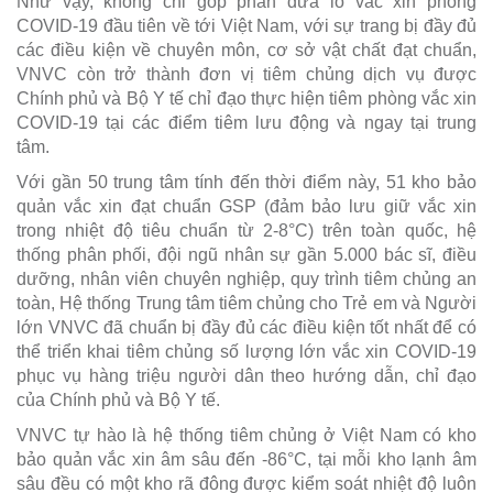
Như vậy, không chỉ góp phần đưa lô vắc xin phòng
COVID-19 đầu tiên về tới Việt Nam, với sự trang bị đầy đủ
các điều kiện về chuyên môn, cơ sở vật chất đạt chuẩn,
VNVC còn trở thành đơn vị tiêm chủng dịch vụ được
Chính phủ và Bộ Y tế chỉ đạo thực hiện tiêm phòng vắc xin
COVID-19 tại các điểm tiêm lưu động và ngay tại trung
tâm.
Với gần 50 trung tâm tính đến thời điểm này, 51 kho bảo
quản vắc xin đạt chuẩn GSP (đảm bảo lưu giữ vắc xin
trong nhiệt độ tiêu chuẩn từ 2-8°C) trên toàn quốc, hệ
thống phân phối, đội ngũ nhân sự gần 5.000 bác sĩ, điều
dưỡng, nhân viên chuyên nghiệp, quy trình tiêm chủng an
toàn, Hệ thống Trung tâm tiêm chủng cho Trẻ em và Người
lớn VNVC đã chuẩn bị đầy đủ các điều kiện tốt nhất để có
thể triển khai tiêm chủng số lượng lớn vắc xin COVID-19
phục vụ hàng triệu người dân theo hướng dẫn, chỉ đạo
của Chính phủ và Bộ Y tế.
VNVC tự hào là hệ thống tiêm chủng ở Việt Nam có kho
bảo quản vắc xin âm sâu đến -86°C, tại mỗi kho lạnh âm
sâu đều có một kho rã đông được kiểm soát nhiệt độ luôn