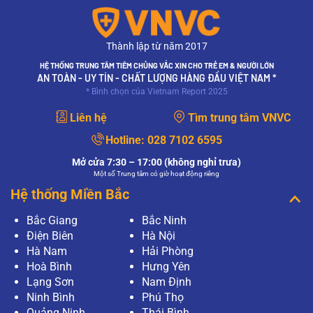
Thành lập từ năm 2017
HỆ THỐNG TRUNG TÂM TIÊM CHỦNG VẮC XIN CHO TRẺ EM & NGƯỜI LỚN
AN TOÀN - UY TÍN - CHẤT LƯỢNG HÀNG ĐẦU VIỆT NAM *
* Bình chọn của Vietnam Report 2025
Liên hệ
Tìm trung tâm VNVC
Hotline:
028 7102 6595
Mở cửa 7:30 – 17:00 (không nghỉ trưa)
Một số Trung tâm có giờ hoạt động riêng
Hệ thống Miền Bắc
Bắc Giang
Bắc Ninh
Điện Biên
Hà Nội
Hà Nam
Hải Phòng
Hoà Bình
Hưng Yên
Lạng Sơn
Nam Định
Ninh Bình
Phú Thọ
Quảng Ninh
Thái Bình