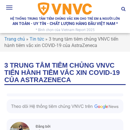
Toggle
navigation
HỆ THỐNG TRUNG TÂM TIÊM CHỦNG VẮC XIN CHO TRẺ EM & NGƯỜI LỚN
AN TOÀN - UY TÍN - CHẤT LƯỢNG HÀNG ĐẦU VIỆT NAM *
* Bình chọn của Vietnam Report 2025
Trang chủ
»
Tin tức
»
3 trung tâm tiêm chủng VNVC tiến
hành tiêm vắc xin COVID-19 của AstraZeneca
3 TRUNG TÂM TIÊM CHỦNG VNVC
TIẾN HÀNH TIÊM VẮC XIN COVID-19
CỦA ASTRAZENECA
Đăng bởi