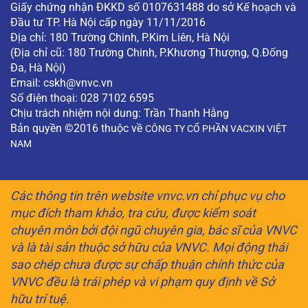
Giấy chứng nhận ĐKKD số 0107631488 do sở Kế hoạch và
Đầu tư TP. Hà Nội cấp ngày 11/11/2016
Địa chỉ: 180 Trường Chinh, P.Kim Liên, Hà Nội
(Địa chỉ cũ: 180 Trường Chinh, P.Khương Thượng, Q.Đống
Đa, Hà Nội)
Email:
cskh@vnvc.vn
Số điện thoại: 028 7102 6595
Chịu trách nhiệm nội dung: Trần Thanh Hằng
Bản quyền ©2016 thuộc về
CÔNG TY CỔ PHẦN VACXIN VIỆT
NAM
Các thông tin trên website vnvc.vn chỉ phục vụ cho
mục đích tham khảo, tra cứu, được kiểm soát
chuyên môn bởi đội ngũ chuyên gia, bác sĩ của VNVC
và là tài sản thuộc sở hữu của VNVC. Mọi động thái
sao chép chưa được sự chấp thuận chính thức của
VNVC đều là trái phép và vi phạm quy định về Sở
hữu trí tuệ.