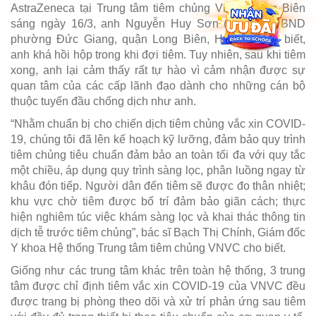
AstraZeneca tại Trung tâm tiêm chủng VNVC Long Biên
sáng ngày 16/3, anh Nguyễn Huy Sơn (Cán bộ UBND
phường Đức Giang, quận Long Biên, Hà Nội) cho biết,
anh khá hồi hộp trong khi đợi tiêm. Tuy nhiên, sau khi tiêm
xong, anh lại cảm thấy rất tự hào vì cảm nhận được sự
quan tâm của các cấp lãnh đạo dành cho những cán bộ
thuộc tuyến đầu chống dịch như anh.
“Nhằm chuẩn bị cho chiến dịch tiêm chủng vắc xin COVID-
19, chúng tôi đã lên kế hoạch kỹ lưỡng, đảm bảo quy trình
tiêm chủng tiêu chuẩn đảm bảo an toàn tối đa với quy tắc
một chiều, áp dụng quy trình sàng lọc, phân luồng ngay từ
khâu đón tiếp. Người dân đến tiêm sẽ được đo thân nhiệt;
khu vực chờ tiêm được bố trí đảm bảo giãn cách; thực
hiện nghiêm túc việc khám sàng lọc và khai thác thông tin
dịch tễ trước tiêm chủng”, bác sĩ Bạch Thị Chính, Giám đốc
Y khoa Hệ thống Trung tâm tiêm chủng VNVC cho biết.
Giống như các trung tâm khác trên toàn hệ thống, 3 trung
tâm được chỉ định tiêm vắc xin COVID-19 của VNVC đều
được trang bị phòng theo dõi và xử trí phản ứng sau tiêm