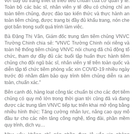
với đầy đủ trang thiết bị theo tiêu chuẩn của cơ quan y tế.
Toàn bộ các bác sĩ, nhân viên y tế đều có chứng chỉ an
toàn tiêm chủng, được đào tạo kiến thức và thực hành an
toàn tiêm chủng, được trang bị đầy đủ khẩu trang, nón che
giọt bắn trong suốt quá trình làm việc.
Bà Đặng Thị Vân, Giám đốc trung tâm tiêm chủng VNVC
Trường Chinh chia sẻ: “VNVC Trường Chinh nói riêng và
toàn hệ thống tiêm chủng VNVC nói chung đã chủ động tổ
chức, tham dự đầy đủ các buổi tập huấn thực hành tiêm
chủng cho đội ngũ bác sĩ, nhân viên y tế trên toàn quốc và
diễn tập tổ chức tiêm phòng vắc xin COVID-19 nhiều ngày
trước đó nhằm đảm bảo quy trình tiêm chủng diễn ra an
toàn, chuẩn xác.”
Bên cạnh đó, hàng loạt công tác chuẩn bị cho các đợt tiêm
chủng có quy mô lớn trong thời gian tới cũng đã và đang
được các trung tâm VNVC tiếp tục triển khai mở rộng bằng
nhiều hình thức: Tăng cường nhân lực, nâng cao quy mô
đầu tư cho các nền tảng công nghệ, tổng đài, phần mềm
quy trình, dịch vụ…