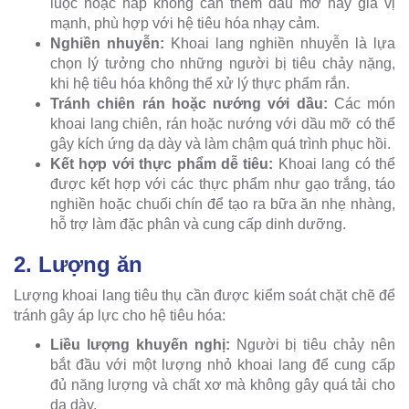
luộc hoặc hấp không cần thêm dầu mỡ hay gia vị
mạnh, phù hợp với hệ tiêu hóa nhạy cảm.
Nghiền nhuyễn:
Khoai lang nghiền nhuyễn là lựa
chọn lý tưởng cho những người bị tiêu chảy nặng,
khi hệ tiêu hóa không thể xử lý thực phẩm rắn.
Tránh chiên rán hoặc nướng với dầu:
Các món
khoai lang chiên, rán hoặc nướng với dầu mỡ có thể
gây kích ứng dạ dày và làm chậm quá trình phục hồi.
Kết hợp với thực phẩm dễ tiêu:
Khoai lang có thể
được kết hợp với các thực phẩm như gạo trắng, táo
nghiền hoặc chuối chín để tạo ra bữa ăn nhẹ nhàng,
hỗ trợ làm đặc phân và cung cấp dinh dưỡng.
2. Lượng ăn
Lượng khoai lang tiêu thụ cần được kiểm soát chặt chẽ để
tránh gây áp lực cho hệ tiêu hóa:
Liều lượng khuyến nghị:
Người bị tiêu chảy nên
bắt đầu với một lượng nhỏ khoai lang để cung cấp
đủ năng lượng và chất xơ mà không gây quá tải cho
dạ dày.