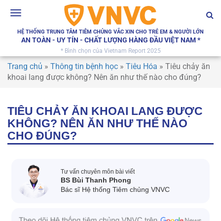
Toggle
navigation
HỆ THỐNG TRUNG TÂM TIÊM CHỦNG VẮC XIN CHO TRẺ EM & NGƯỜI LỚN
AN TOÀN - UY TÍN - CHẤT LƯỢNG HÀNG ĐẦU VIỆT NAM *
* Bình chọn của Vietnam Report 2025
Trang chủ
»
Thông tin bệnh học
»
Tiêu Hóa
»
Tiêu chảy ăn
khoai lang được không? Nên ăn như thế nào cho đúng?
TIÊU CHẢY ĂN KHOAI LANG ĐƯỢC
KHÔNG? NÊN ĂN NHƯ THẾ NÀO
CHO ĐÚNG?
Tư vấn chuyên môn bài viết
BS Bùi Thanh Phong
Bác sĩ Hệ thống Tiêm chủng VNVC