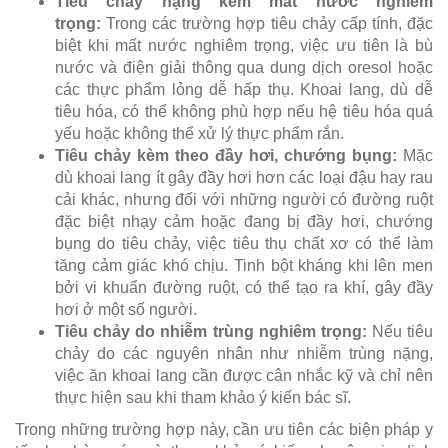
Tiêu chảy nặng kèm mất nước nghiêm
trọng:
Trong các trường hợp tiêu chảy cấp tính, đặc
biệt khi mất nước nghiêm trọng, việc ưu tiên là bù
nước và điện giải thông qua dung dịch oresol hoặc
các thực phẩm lỏng dễ hấp thụ. Khoai lang, dù dễ
tiêu hóa, có thể không phù hợp nếu hệ tiêu hóa quá
yếu hoặc không thể xử lý thực phẩm rắn.
Tiêu chảy kèm theo đầy hơi, chướng bụng:
Mặc
dù khoai lang ít gây đầy hơi hơn các loại đậu hay rau
cải khác, nhưng đối với những người có đường ruột
đặc biệt nhạy cảm hoặc đang bị đầy hơi, chướng
bụng do tiêu chảy, việc tiêu thụ chất xơ có thể làm
tăng cảm giác khó chịu. Tinh bột kháng khi lên men
bởi vi khuẩn đường ruột, có thể tạo ra khí, gây đầy
hơi ở một số người.
Tiêu chảy do nhiễm trùng nghiêm trọng:
Nếu tiêu
chảy do các nguyên nhân như nhiễm trùng nặng,
việc ăn khoai lang cần được cân nhắc kỹ và chỉ nên
thực hiện sau khi tham khảo ý kiến bác sĩ.
Trong những trường hợp này, cần ưu tiên các biện pháp y