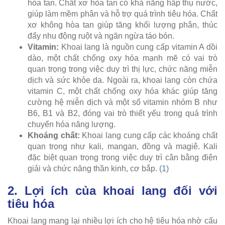
hòa tan. Chất xơ hòa tan có khả năng hấp thụ nước,
giúp làm mềm phân và hỗ trợ quá trình tiêu hóa. Chất
xơ không hòa tan giúp tăng khối lượng phân, thúc
đẩy nhu động ruột và ngăn ngừa táo bón.
Vitamin:
Khoai lang là nguồn cung cấp vitamin A dồi
dào, một chất chống oxy hóa mạnh mẽ có vai trò
quan trọng trong việc duy trì thị lực, chức năng miễn
dịch và sức khỏe da. Ngoài ra, khoai lang còn chứa
vitamin C, một chất chống oxy hóa khác giúp tăng
cường hệ miễn dịch và một số vitamin nhóm B như
B6, B1 và B2, đóng vai trò thiết yếu trong quá trình
chuyển hóa năng lượng.
Khoáng chất:
Khoai lang cung cấp các khoáng chất
quan trọng như kali, mangan, đồng và magiê. Kali
đặc biệt quan trọng trong việc duy trì cân bằng điện
giải và chức năng thần kinh, cơ bắp. (
1
)
2. Lợi ích của khoai lang đối với
tiêu hóa
Khoai lang mang lại nhiều lợi ích cho hệ tiêu hóa nhờ cấu