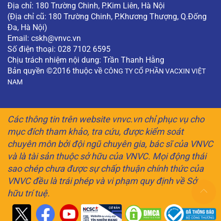
Địa chỉ: 180 Trường Chinh, P.Kim Liên, Hà Nội
(Địa chỉ cũ: 180 Trường Chinh, P.Khương Thượng, Q.Đống
Đa, Hà Nội)
Email:
cskh@vnvc.vn
Số điện thoại: 028 7102 6595
Chịu trách nhiệm nội dung: Trần Thanh Hằng
Bản quyền ©2016 thuộc về
CÔNG TY CỔ PHẦN VACXIN VIỆT
NAM
Các thông tin trên website vnvc.vn chỉ phục vụ cho
mục đích tham khảo, tra cứu, được kiểm soát
chuyên môn bởi đội ngũ chuyên gia, bác sĩ của VNVC
và là tài sản thuộc sở hữu của VNVC. Mọi động thái
sao chép chưa được sự chấp thuận chính thức của
VNVC đều là trái phép và vi phạm quy định về Sở
hữu trí tuệ.