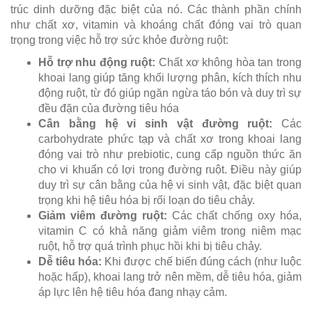
trúc dinh dưỡng đặc biệt của nó. Các thành phần chính
như chất xơ, vitamin và khoáng chất đóng vai trò quan
trọng trong việc hỗ trợ sức khỏe đường ruột:
Hỗ trợ nhu động ruột
:
Chất xơ không hòa tan trong
khoai lang giúp tăng khối lượng phân, kích thích nhu
động ruột, từ đó giúp ngăn ngừa táo bón và duy trì sự
đều đặn của đường tiêu hóa
Cân bằng hệ vi sinh vật đường ruột
:
Các
carbohydrate phức tạp và chất xơ trong khoai lang
đóng vai trò như prebiotic, cung cấp nguồn thức ăn
cho vi khuẩn có lợi trong đường ruột. Điều này giúp
duy trì sự cân bằng của hệ vi sinh vật, đặc biệt quan
trọng khi hệ tiêu hóa bị rối loạn do tiêu chảy.
Giảm viêm đường ruột
:
Các chất chống oxy hóa,
vitamin C có khả năng giảm viêm trong niêm mạc
ruột, hỗ trợ quá trình phục hồi khi bị tiêu chảy.
Dễ tiêu hóa
:
Khi được chế biến đúng cách (như luộc
hoặc hấp), khoai lang trở nên mềm, dễ tiêu hóa, giảm
áp lực lên hệ tiêu hóa đang nhạy cảm.