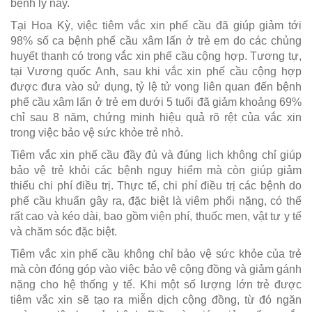
bệnh lý này.
Tại Hoa Kỳ, việc tiêm vắc xin phế cầu đã giúp giảm tới
98% số ca bệnh phế cầu xâm lấn ở trẻ em do các chủng
huyết thanh có trong vắc xin phế cầu cộng hợp. Tương tự,
tại Vương quốc Anh, sau khi vắc xin phế cầu cộng hợp
được đưa vào sử dụng, tỷ lệ tử vong liên quan đến bệnh
phế cầu xâm lấn ở trẻ em dưới 5 tuổi đã giảm khoảng 69%
chỉ sau 8 năm, chứng minh hiệu quả rõ rệt của vắc xin
trong việc bảo vệ sức khỏe trẻ nhỏ.
Tiêm vắc xin phế cầu đầy đủ và đúng lịch không chỉ giúp
bảo vệ trẻ khỏi các bệnh nguy hiểm mà còn giúp giảm
thiểu chi phí điều trị. Thực tế, chi phí điều trị các bệnh do
phế cầu khuẩn gây ra, đặc biệt là viêm phổi nặng, có thể
rất cao và kéo dài, bao gồm viện phí, thuốc men, vật tư y tế
và chăm sóc đặc biệt.
Tiêm vắc xin phế cầu không chỉ bảo vệ sức khỏe của trẻ
mà còn đóng góp vào việc bảo vệ cộng đồng và giảm gánh
nặng cho hệ thống y tế. Khi một số lượng lớn trẻ được
tiêm vắc xin sẽ tạo ra miễn dịch cộng đồng, từ đó ngăn