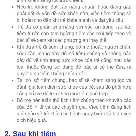
trình khám sàng lọc trước tiêm.
Nếu trẻ không đạt cân nặng chuẩn hoặc đang gặp
phải bất kỳ vấn đề sức khỏe nào, việc tiêm chủng sẽ
bị hoãn cho đến khi trẻ khỏe mạnh và đạt yêu cầu.
Trẻ đã có phản ứng nặng với vắc xin trong các lần
tiêm trước cần tạm ngừng tiêm các mũi tiếp theo và
bác sĩ sẽ xem xét các phương án thay thế.
Khi đưa trẻ đi tiêm chủng, bố mẹ (hoặc người chăm
sóc) cần mang đầy đủ sổ tiêm chủng và thông báo
đầy đủ về tình trạng sức khỏe của trẻ cũng như các
loại thuốc đang sử dụng để bác sĩ có thể đưa ra
quyết định tiêm chủng chính xác.
Tại cơ sở tiêm chủng, bác sĩ sẽ khám sàng lọc và
đánh giá toàn diện sức khỏe của trẻ, sau đó phối hợp
cùng bố mẹ để lựa chọn mũi tiêm phù hợp.
Bố mẹ nên tuân thủ lịch tiêm chủng theo khuyến cáo
của Bộ Y tế và các chuyên gia. Việc tiêm đúng lịch
giúp bảo vệ trẻ khỏi các bệnh nguy hiểm và tạo miễn
dịch hiệu quả.
2. Sau khi tiêm