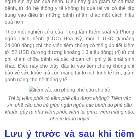
ngừa sự lây lan của bệnh. Điều này giúp giảm số ca mắc
bệnh, từ đó hệ thống y tế không bị quá tải và có thể tập
trung vào điều trị những bệnh nhân khác một cách hiệu
quả hơn.
Theo một nghiên cứu của Trung tâm Kiểm soát và Phòng
ngừa Dịch bệnh (CDC) Hoa Kỳ, mỗi 1 USD (khoảng
24.000 đồng) chi cho việc tiêm chủng có thể giúp tiết kiệm
tới 52 USD (tương đương khoảng 1,3 triệu đồng) (
4
) từ chi
phí khám chữa bệnh và các khoản chi phí y tế phát sinh
khác. Điều này cho thấy, đầu tư vào tiêm chủng không chỉ
bảo vệ sức khỏe mà còn mang lại lợi ích kinh tế lớn, giảm
gánh nặng cho hệ thống y tế.
Trẻ bị viêm phổi có tiêm phế cầu được không? Tiêm vắc
xin phế cầu cho trẻ giúp ngăn ngừa các bệnh do phế cầu
khuẩn gây ra như viêm phổi, viêm tai giữa, viêm màng não,
nhiễm trùng huyết
Lưu ý trước và sau khi tiêm