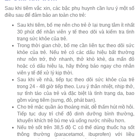
Sau khi tiêm vắc xin, các bậc phụ huynh cần lưu ý một số
điều sau để đảm bảo an toàn cho trẻ:
Sau khi tiêm, bố mẹ nên cho trẻ ở lại trung tâm ít nhất
30 phút để nhân viên y tế theo dõi và kiểm tra tình
trạng sức khỏe của trẻ.
Trong thời gian chờ, bố mẹ cần liên tục theo dõi sức
khỏe của trẻ. Nếu trẻ có các dấu hiệu bất thường
như nôn trớ, thở nhanh, thở khò khè, da mẩn đỏ
hoặc có dấu hiệu lạ, hãy thông báo ngay cho nhân
viên y tế để xử lý kịp thời.
Sau khi về nhà, tiếp tục theo dõi sức khỏe của trẻ
trong 24 - 48 giờ tiếp theo. Lưu ý thân nhiệt, nhịp thở,
sự tỉnh táo của trẻ và đặc biệt là tình trạng da, bao
gồm vùng tiêm (sưng, đỏ, phát ban).
Cho trẻ mặc quần áo thoáng mát, dễ thấm hút mồ hôi.
Tiếp tục duy trì chế độ dinh dưỡng bình thường,
khuyến khích trẻ bú mẹ và uống nước nhiều hơn.
Nếu trẻ sốt trên 38,5 độ C có thể dùng thuốc hạ sốt
thông thường (paracetamol, ibuprofen) với liều