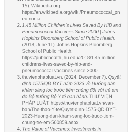
15). Wikipedia.org.
https://en.wikipedia.org/wiki/Pneumococcal_pn
eumonia
1.45 Million Children’s Lives Saved By HiB and
Pneumococcal Vaccines Since 2000 | Johns
Hopkins Bloomberg School of Public Health
.
(2018, June 11). Johns Hopkins Bloomberg
School of Public Health.
https://publichealth.jhu.edu/2018/1.45-million-
childrens-lives-saved-by-hib-and-
pneumococcal-vaccines-since-2000
thuvienphapluat.vn. (2024, December 7).
Quyết
định 1575/QĐ-BYT năm 2023 về Hướng dẫn
khám sàng lọc trước tiêm chủng đối với trẻ em
do Bộ trưởng Bộ Y tế ban hành
. THƯ VIỆN
PHÁP LUẬT. https://thuvienphapluat.vn/van-
ban/The-thao-Y-te/Quyet-dinh-1575-QD-BYT-
2023-Huong-dan-kham-sang-loc-truoc-tiem-
chung-tre-em-560859.aspx
The Value of Vaccines: Investments in