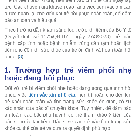
Trẻ bị viêm phổi không nên tiêm vắc xin phế cầu ngay lập
tức. Các chuyên gia khuyến cáo rằng việc tiêm vắc xin cần
được hoãn lại cho đến khi trẻ hồi phục hoàn toàn, để đảm
bảo an toàn và hiệu quả.
Theo hướng dẫn khám sàng lọc trước khi tiêm của Bộ Y tế
(Quyết định số 1575/QĐ-BYT ngày 27/3/2023), trẻ mắc
bệnh cấp tính hoặc bệnh nhiễm trùng cần tạm hoãn lịch
tiêm cho đến khi sức khỏe của trẻ ổn định và hoàn toàn hồi
phục. (
3
)
1. Trường hợp trẻ viêm phổi nhẹ
hoặc đang hồi phục
Đối với trẻ bị viêm phổi nhẹ hoặc đang trong quá trình hồi
phục, việc
tiêm vắc xin phế cầu
nên trì hoãn cho đến khi
trẻ khỏi hoàn toàn và tình trạng sức khỏe ổn định, có sự
xác nhận của bác sĩ chuyên khoa. Tuy nhiên, để đảm bảo
an toàn, các bậc phụ huynh có thể tham khảo ý kiến của
bác sĩ trước khi tiêm. Bác sĩ sẽ căn cứ vào tình trạng sức
khỏe cụ thể của trẻ và đưa ra quyết định phù hợp.