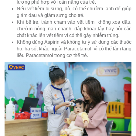
lượng phù hợp với cân nặng của trẻ.
Nếu vết tiêm bị sưng, đỏ, có thể chườm lạnh để giúp
giảm đau và giảm sưng cho trẻ.
Khi bế trẻ, tránh chạm vào vết tiêm, không xoa dầu,
chườm nóng, nặn chanh, đắp khoai tây hay bôi các
chất khác lên vết tiêm vì có thể gây nhiễm trùng.
Không dùng Aspirin và không tự ý sử dụng các thuốc
ho, hạ sốt khác ngoài Paracetamol, vì có thể làm tăng
liều Paracetamol trong cơ thể trẻ.