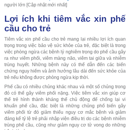
người lớn [Cập nhật mới nhất]
Lợi ích khi tiêm vắc xin phế
cầu cho trẻ
Tiêm vắc xin phế cầu cho trẻ mang lại nhiều lợi ích quan
trọng trong việc bảo vệ sức khỏe của trẻ, đặc biệt là trong
việc phòng ngừa các bệnh lý nghiêm trọng do phế cầu gây
ra như viêm phổi, viêm màng não, viêm tai giữa và nhiễm
trùng huyết. Những bệnh này có thể dẫn đến các biến
chứng nguy hiểm và ảnh hưởng lâu dài đến sức khỏe của
trẻ nếu không được phòng ngừa kịp thời.
Phế cầu có nhiều chủng khác nhau và một số chủng trong
đó có thể gây viêm phổi nặng. Việc tiêm vắc xin giúp cơ
thể trẻ hình thành kháng thể chủ động để chống lại vi
khuẩn phế cầu, đặc biệt là những chủng phổ biến gây
viêm phổi từ đó giảm thiểu nguy cơ mắc bệnh và giảm
đáng kể tỷ lệ trẻ phải nhập viện điều trị do các bệnh nhiễm
trùng phế cầu, cũng như giảm nguy cơ tử vong do những