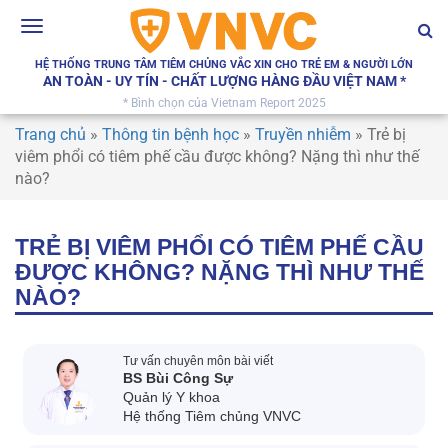
Toggle
navigation
HỆ THỐNG TRUNG TÂM TIÊM CHỦNG VẮC XIN CHO TRẺ EM & NGƯỜI LỚN
AN TOÀN - UY TÍN - CHẤT LƯỢNG HÀNG ĐẦU VIỆT NAM *
* Bình chọn của Vietnam Report 2025
Trang chủ
»
Thông tin bệnh học
»
Truyền nhiễm
»
Trẻ bị
viêm phổi có tiêm phế cầu được không? Nặng thì như thế
nào?
TRẺ BỊ VIÊM PHỔI CÓ TIÊM PHẾ CẦU
ĐƯỢC KHÔNG? NẶNG THÌ NHƯ THẾ
NÀO?
Tư vấn chuyên môn bài viết
BS Bùi Công Sự
Quản lý Y khoa
Hệ thống Tiêm chủng VNVC