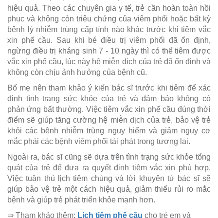
hiệu quả. Theo các chuyên gia y tế, trẻ cần hoàn toàn hồi
phục và không còn triệu chứng của viêm phổi hoặc bất kỳ
bệnh lý nhiễm trùng cấp tính nào khác trước khi tiêm vắc
xin phế cầu. Sau khi bé điều trị viêm phổi đã ổn định,
ngừng điều trị kháng sinh 7 - 10 ngày thì có thể tiêm được
vắc xin phế cầu, lúc này hệ miễn dịch của trẻ đã ổn định và
không còn chịu ảnh hưởng của bệnh cũ.
Bố mẹ nên tham khảo ý kiến bác sĩ trước khi tiêm để xác
định tình trạng sức khỏe của trẻ và đảm bảo không có
phản ứng bất thường. Việc tiêm vắc xin phế cầu đúng thời
điểm sẽ giúp tăng cường hệ miễn dịch của trẻ, bảo vệ trẻ
khỏi các bệnh nhiễm trùng nguy hiểm và giảm nguy cơ
mắc phải các bệnh viêm phổi tái phát trong tương lai.
Ngoài ra, bác sĩ cũng sẽ dựa trên tình trạng sức khỏe tổng
quát của trẻ để đưa ra quyết định tiêm vắc xin phù hợp.
Việc tuân thủ lịch tiêm chủng và lời khuyên từ bác sĩ sẽ
giúp bảo vệ trẻ một cách hiệu quả, giảm thiểu rủi ro mắc
bệnh và giúp trẻ phát triển khỏe mạnh hơn.
⇒ Tham khảo thêm:
Lịch tiêm phế cầu
cho trẻ em và