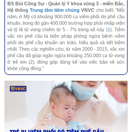
BS Bùi Công Sự - Quản lý Y khoa vùng 3 - miền Bắc,
Hệ thống
Trung tâm tiêm chủng
VNVC
cho biết: “Mỗi
năm, ở Mỹ có khoảng 900.000 ca viêm phổi do phế cầu
khuẩn, trong đó gần 400.000 trường hợp phải nhập viện
và tỷ lệ tử vong chiếm từ 5 - 7% trong số này (
1
). Tiêm
vắc xin phế cầu là biện pháp phòng ngừa bệnh viêm
phổi do phế cầu khuẩn an toàn, hiệu quả và tiết kiệm
nhất. Theo các nghiên cứu, từ năm 2000 - 2015, vắc xin
phế cầu đã giúp ngăn ngừa khoảng 250.000 ca tử vong
ở trẻ em (
2
), đóng góp đáng kể vào việc bảo vệ sức
khỏe cộng đồng.”