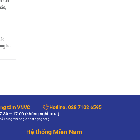
ân săn
tiêm phòng HPV tại sao tôi…
não,
XEM THÊM
Khám phụ khoa có
phát hiện được ung
thư cổ tử cung
các
không?
Khám phụ khoa có phát
ùng hô
hiện được ung thư cổ
tử cung không? (Độc giả ẩn danh)
XEM THÊM
ung tâm VNVC
Hotline:
028 7102 6595
:30 – 17:00 (không nghỉ trưa)
số Trung tâm có giờ hoạt động riêng
Hệ thống Miền Nam