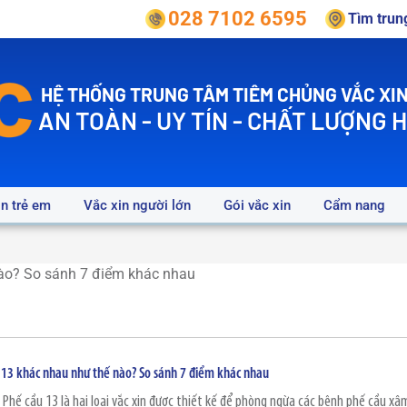
028 7102 6595
Tìm tru
HỆ THỐNG TRUNG TÂM TIÊM CHỦNG VẮC XIN
AN TOÀN - UY TÍN - CHẤT LƯỢNG 
in trẻ em
Vắc xin người lớn
Gói vắc xin
Cẩm nang
à 13 khác nhau như thế nào? So sánh 7 điểm khác nhau
 Phế cầu 13 là hai loại vắc xin được thiết kế để phòng ngừa các bệnh phế cầu xâ