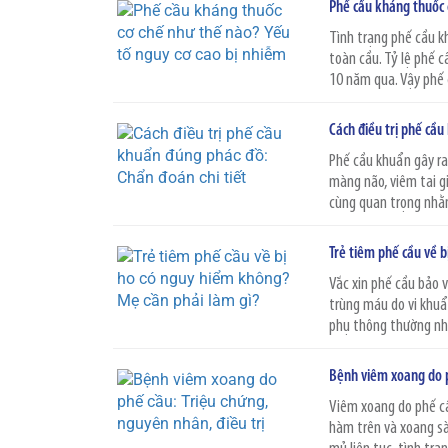
Phế cầu kháng thuốc 
Tình trạng phế cầu k
toàn cầu. Tỷ lệ phế 
10 năm qua. Vậy phế c
Cách điều trị phế cầu
Phế cầu khuẩn gây ra 
màng não, viêm tai g
cùng quan trọng nhằm
Trẻ tiêm phế cầu về 
Vắc xin phế cầu bảo 
trùng máu do vi khuẩ
phụ thông thường như 
Bệnh viêm xoang do p
Viêm xoang do phế c
hàm trên và xoang sà