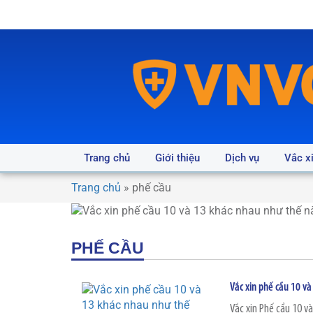
Trang chủ
Giới thiệu
Dịch vụ
Vắc x
Trang chủ
»
phế cầu
PHẾ CẦU
Vắc xin phế cầu 10 v
Vắc xin Phế cầu 10 và