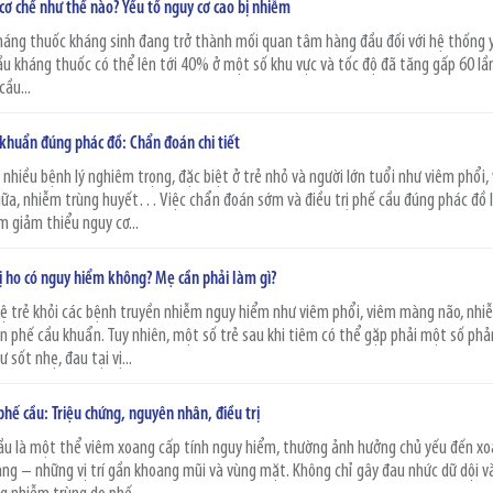
cơ chế như thế nào? Yếu tố nguy cơ cao bị nhiễm
háng thuốc kháng sinh đang trở thành mối quan tâm hàng đầu đối với hệ thống 
cầu kháng thuốc có thể lên tới 40% ở một số khu vực và tốc độ đã tăng gấp 60 lầ
ầu...
 khuẩn đúng phác đồ: Chẩn đoán chi tiết
nhiều bệnh lý nghiêm trọng, đặc biệt ở trẻ nhỏ và người lớn tuổi như viêm phổi,
iữa, nhiễm trùng huyết… Việc chẩn đoán sớm và điều trị phế cầu đúng phác đồ l
 giảm thiểu nguy cơ...
bị ho có nguy hiểm không? Mẹ cần phải làm gì?
vệ trẻ khỏi các bệnh truyền nhiễm nguy hiểm như viêm phổi, viêm màng não, nhi
n phế cầu khuẩn. Tuy nhiên, một số trẻ sau khi tiêm có thể gặp phải một số phả
sốt nhẹ, đau tại vị...
hế cầu: Triệu chứng, nguyên nhân, điều trị
ầu là một thể viêm xoang cấp tính nguy hiểm, thường ảnh hưởng chủ yếu đến x
ng – những vị trí gần khoang mũi và vùng mặt. Không chỉ gây đau nhức dữ dội v