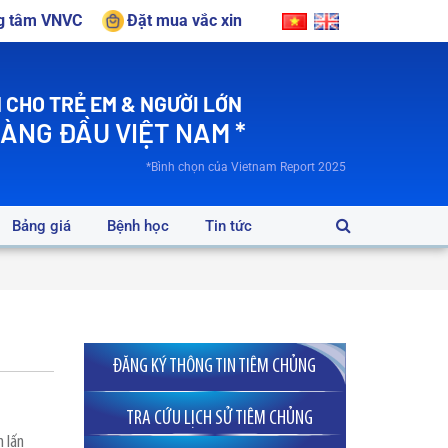
ng tâm VNVC
Đặt mua vắc xin
 CHO TRẺ EM & NGƯỜI LỚN
HÀNG ĐẦU VIỆT NAM *
*Bình chọn của Vietnam Report 2025
Bảng giá
Bệnh học
Tin tức
ĐĂNG KÝ THÔNG TIN TIÊM CHỦNG
TRA CỨU LỊCH SỬ TIÊM CHỦNG
m lấn