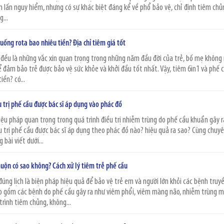
 lấn nguy hiểm, nhưng có sự khác biệt đáng kể về phổ bảo vệ, chỉ định tiêm chủ
...
uống rota bao nhiêu tiền? Địa chỉ tiêm giá tốt
a đều là những vắc xin quan trọng trong những năm đầu đời của trẻ, bố mẹ không
để đảm bảo trẻ được bảo vệ sức khỏe và khởi đầu tốt nhất. Vậy, tiêm 6in1 và phế 
iền? có...
 trị phế cầu được bác sĩ áp dụng vào phác đồ
iệu pháp quan trọng trong quá trình điều trị nhiễm trùng do phế cầu khuẩn gây r
u trị phế cầu được bác sĩ áp dụng theo phác đồ nào? hiệu quả ra sao? Cùng chuyê
 bài viết dưới...
uộn có sao không? Cách xử lý tiêm trễ phế cầu
đúng lịch là biện pháp hiệu quả để bảo vệ trẻ em và người lớn khỏi các bệnh truy
 gồm các bệnh do phế cầu gây ra như viêm phổi, viêm màng não, nhiễm trùng má
trình tiêm chủng, không...