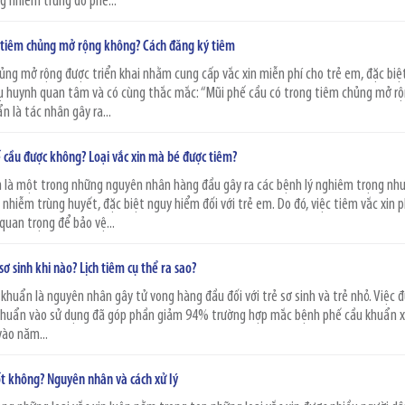
ng nhiễm trùng do phế...
 tiêm chủng mở rộng không? Cách đăng ký tiêm
ủng mở rộng được triển khai nhằm cung cấp vắc xin miễn phí cho trẻ em, đặc biệt
hụ huynh quan tâm và có cùng thắc mắc: “Mũi phế cầu có trong tiêm chủng mở r
 là tác nhân gây ra...
ế cầu được không? Loại vắc xin mà bé được tiêm?
 là một trong những nguyên nhân hàng đầu gây ra các bệnh lý nghiêm trọng nh
nhiễm trùng huyết, đặc biệt nguy hiểm đối với trẻ em. Do đó, việc tiêm vắc xin 
quan trọng để bảo vệ...
sơ sinh khi nào? Lịch tiêm cụ thể ra sao?
khuẩn là nguyên nhân gây tử vong hàng đầu đối với trẻ sơ sinh và trẻ nhỏ. Việc 
u khuẩn vào sử dụng đã góp phần giảm 94% trường hợp mắc bệnh phế cầu khuẩn 
vào năm...
ốt không? Nguyên nhân và cách xử lý