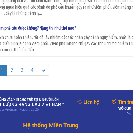
ong những loại vắc xin luôn nằm trong top những loại vắc xin được nhiều người d
òng ngừa hiệu quả các bệnh do phế cầu khuẩn gây ra như viêm phổi, viêm màng 
 đây là những bệnh lý...
iêm phế cầu được không? Nặng thì như thế nào?
ịch chưa hoàn thiện, rất dễ lây nhiễm các tác nhân gây bệnh nguy hiểm, nhất là 
, điển hình là bệnh viêm phổi. Viêm phổi không chỉ gây các triệu chứng nhiễm tr
còn có thể dẫn đến...
1
2
3
4
→
NG VẮC XIN CHO TRẺ EM & NGƯỜI LỚN
Liên hệ
Tìm tr
ẤT LƯỢNG HÀNG ĐẦU VIỆT NAM *
Mở cửa 7
của Vietnam Report 2025
Một 
Hệ thống Miền Trung