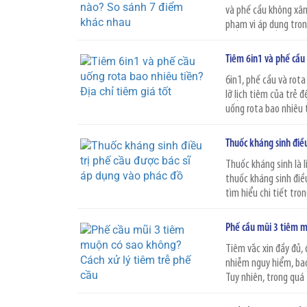
và phế cầu không xâm
phạm vi áp dụng trong
Tiêm 6in1 và phế cầu 
6in1, phế cầu và rot
lỡ lịch tiêm của trẻ 
uống rota bao nhiêu t
Thuốc kháng sinh điều
Thuốc kháng sinh là l
thuốc kháng sinh điề
tìm hiểu chi tiết trong
Phế cầu mũi 3 tiêm m
Tiêm vắc xin đầy đủ, 
nhiễm nguy hiểm, bao
Tuy nhiên, trong quá 