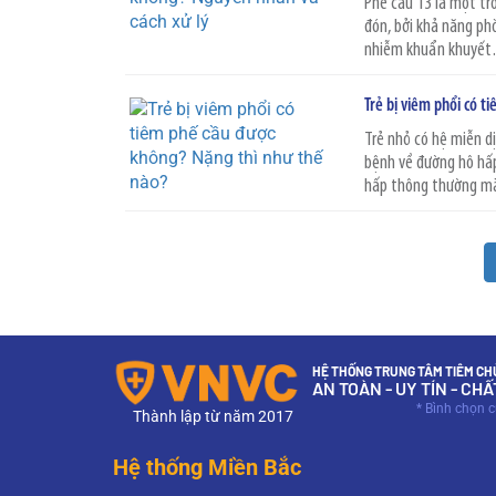
Phế cầu 13 là một tr
đón, bởi khả năng ph
nhiễm khuẩn khuyết…,
Trẻ bị viêm phổi có t
Trẻ nhỏ có hệ miễn d
bệnh về đường hô hấp
hấp thông thường mà 
HỆ THỐNG TRUNG TÂM TIÊM CHỦ
AN TOÀN - UY TÍN - CH
* Bình chọn 
Thành lập từ năm 2017
Hệ thống Miền Bắc