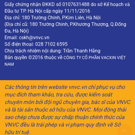
Giấy chứng nhận ĐKKD số 0107631488 do sở Kế hoạch và
Đầu tư TP. Hà Nội cấp ngày 11/11/2016
Địa chỉ: 180 Trường Chinh, P.Kim Liên, Hà Nội
(Địa chỉ cũ: 180 Trường Chinh, P.Khương Thượng, Q.Đống
Đa, Hà Nội)
Email:
cskh@vnvc.vn
Số điện thoại: 028 7102 6595
Chịu trách nhiệm nội dung: Trần Thanh Hằng
Bản quyền ©2016 thuộc về
CÔNG TY CỔ PHẦN VACXIN VIỆT
NAM
Các thông tin trên website vnvc.vn chỉ phục vụ cho
mục đích tham khảo, tra cứu, được kiểm soát
chuyên môn bởi đội ngũ chuyên gia, bác sĩ của VNVC
và là tài sản thuộc sở hữu của VNVC. Mọi động thái
sao chép chưa được sự chấp thuận chính thức của
VNVC đều là trái phép và vi phạm quy định về Sở
hữu trí tuệ.