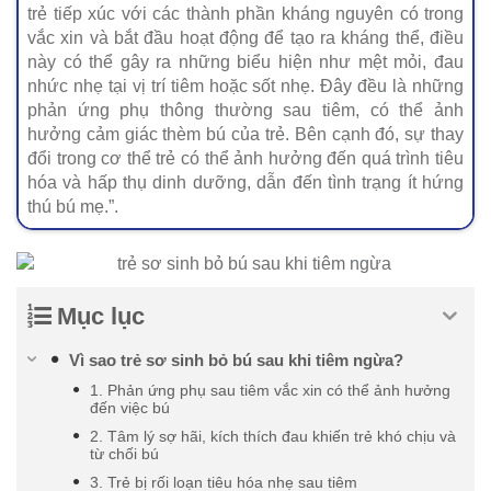
trẻ tiếp xúc với các thành phần kháng nguyên có trong
vắc xin và bắt đầu hoạt động để tạo ra kháng thể, điều
này có thể gây ra những biểu hiện như mệt mỏi, đau
nhức nhẹ tại vị trí tiêm hoặc sốt nhẹ. Đây đều là những
phản ứng phụ thông thường sau tiêm, có thể ảnh
hưởng cảm giác thèm bú của trẻ. Bên cạnh đó, sự thay
đổi trong cơ thể trẻ có thể ảnh hưởng đến quá trình tiêu
hóa và hấp thụ dinh dưỡng, dẫn đến tình trạng ít hứng
thú bú mẹ.”.
Mục lục
Vì sao trẻ sơ sinh bỏ bú sau khi tiêm ngừa?
1. Phản ứng phụ sau tiêm vắc xin có thể ảnh hưởng
đến việc bú
2. Tâm lý sợ hãi, kích thích đau khiến trẻ khó chịu và
từ chối bú
3. Trẻ bị rối loạn tiêu hóa nhẹ sau tiêm