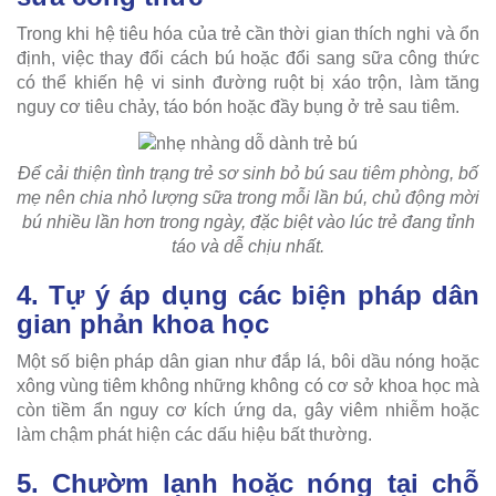
Trong khi hệ tiêu hóa của trẻ cần thời gian thích nghi và ổn
định, việc thay đổi cách bú hoặc đổi sang sữa công thức
có thể khiến hệ vi sinh đường ruột bị xáo trộn, làm tăng
nguy cơ tiêu chảy, táo bón hoặc đầy bụng ở trẻ sau tiêm.
Để cải thiện tình trạng trẻ sơ sinh bỏ bú sau tiêm phòng, bố
mẹ nên chia nhỏ lượng sữa trong mỗi lần bú, chủ động mời
bú nhiều lần hơn trong ngày, đặc biệt vào lúc trẻ đang tỉnh
táo và dễ chịu nhất.
4. Tự ý áp dụng các biện pháp dân
gian phản khoa học
Một số biện pháp dân gian như đắp lá, bôi dầu nóng hoặc
xông vùng tiêm không những không có cơ sở khoa học mà
còn tiềm ẩn nguy cơ kích ứng da, gây viêm nhiễm hoặc
làm chậm phát hiện các dấu hiệu bất thường.
5. Chườm lạnh hoặc nóng tại chỗ