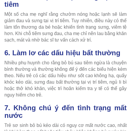
tiêm
Một số cha mẹ nghĩ rằng chườm nóng hoặc lạnh sẽ làm
giảm đau và sưng tại vị trí tiêm. Tuy nhiên, điều này có thể
làm tổn thương da bé hoặc khiến tình trạng sưng, viêm tệ
hơn. Khi chỗ tiêm sưng đau, cha mẹ chỉ nên lau bằng khăn
sạch, mát và nhờ bác sĩ tư vấn cách xử trí.
6. Làm lơ các dấu hiệu bất thường
Nhiều phụ huynh cho rằng bỏ bú sau tiêm ngừa là chuyện
bình thường và thường không để ý đến các biểu hiện kèm
theo. Nếu trẻ có các dấu hiệu như sốt cao không hạ, quấy
khóc kéo dài, sưng đau bất thường tại vị trí tiêm, ngủ li bì
hoặc thở khó khăn, việc trì hoãn kiểm tra y tế có thể gây
nguy hiểm cho trẻ.
7. Không chú ý đến tình trạng mất
nước
Trẻ sơ sinh bỏ bú kéo dài có nguy cơ mất nước cao, nhất