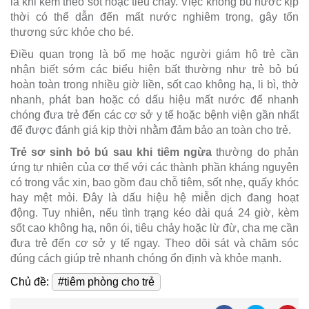
là khi kèm theo sốt hoặc tiêu chảy. Việc không bù nước kịp
thời có thể dẫn đến mất nước nghiêm trọng, gây tổn
thương sức khỏe cho bé.
Điều quan trọng là bố mẹ hoặc người giám hộ trẻ cần
nhận biết sớm các biểu hiện bất thường như trẻ bỏ bú
hoàn toàn trong nhiều giờ liền, sốt cao không hạ, li bì, thở
nhanh, phát ban hoặc có dấu hiệu mất nước để nhanh
chóng đưa trẻ đến các cơ sở y tế hoặc bệnh viện gần nhất
để được đánh giá kịp thời nhằm đảm bảo an toàn cho trẻ.
Trẻ sơ sinh bỏ bú sau khi tiêm ngừa
thường do phản
ứng tự nhiên của cơ thể với các thành phần kháng nguyên
có trong vắc xin, bao gồm đau chỗ tiêm, sốt nhẹ, quấy khóc
hay mệt mỏi. Đây là dấu hiệu hệ miễn dịch đang hoạt
động. Tuy nhiên, nếu tình trạng kéo dài quá 24 giờ, kèm
sốt cao không hạ, nôn ói, tiêu chảy hoặc lừ đừ, cha mẹ cần
đưa trẻ đến cơ sở y tế ngay. Theo dõi sát và chăm sóc
đúng cách giúp trẻ nhanh chóng ổn định và khỏe mạnh.
Chủ đề:
#tiêm phòng cho trẻ