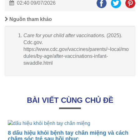
02:40 09/07/2026
Nguồn tham khảo
Care for your child after vaccinations.
(2025).
Cdc.gov.
https://www.cdc.gov/vaccines/parents/~local/mo
dules/by-age/after-vaccinations-infant-
swaddle.html
BÀI VIẾT CÙNG CHỦ ĐỀ
8 dấu hiệu khỏi bệnh tay chân miệng và cách
chăm sóc trẻ sau hồi phục