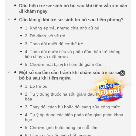
Dấu hiệu trẻ sơ sinh bỏ bú sau khi tiêm vắc xin cần
đi khám ngay
Cần làm gì khi trẻ sơ sinh bỏ bú sau tiêm phòng?
1. Không ép trẻ, nhưng chia nhỏ cữ bú
2. Dỗ dành, vỗ về trẻ
3. Theo dõi nhiệt độ cơ thể trẻ
4. Theo dõi nước tiểu và phân đảm bảo trẻ không
tiêu chảy và mất nước
5. Chườm mát tại vị trí tiêm để giảm đau
×
Một số sai lầm cần tránh khi chăm sóc trẻ sơ sinh
bỏ bú sau khi tiêm ngừa
1. Ép trẻ bú
2. Tự ý dùng thuốc hạ sốt, giảm đau hoặc men tiêu
hóa
3. Thay đổi cách bú hoặc đổi sang sữa công thức
4. Tự ý áp dụng các biện pháp dân gian phản khoa
học
5. Chườm lạnh hoặc nóng tại chỗ tiêm
6. Làm lơ các dấu hiệu bất thường