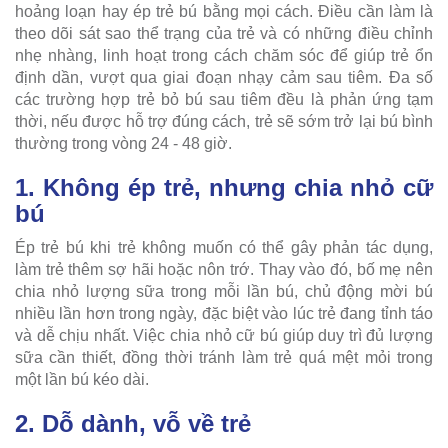
hoảng loạn hay ép trẻ bú bằng mọi cách. Điều cần làm là
theo dõi sát sao thể trạng của trẻ và có những điều chỉnh
nhẹ nhàng, linh hoạt trong cách chăm sóc để giúp trẻ ổn
định dần, vượt qua giai đoạn nhạy cảm sau tiêm. Đa số
các trường hợp trẻ bỏ bú sau tiêm đều là phản ứng tạm
thời, nếu được hỗ trợ đúng cách, trẻ sẽ sớm trở lại bú bình
thường trong vòng 24 - 48 giờ.
1. Không ép trẻ, nhưng chia nhỏ cữ
bú
Ép trẻ bú khi trẻ không muốn có thể gây phản tác dụng,
làm trẻ thêm sợ hãi hoặc nôn trớ. Thay vào đó, bố mẹ nên
chia nhỏ lượng sữa trong mỗi lần bú, chủ động mời bú
nhiều lần hơn trong ngày, đặc biệt vào lúc trẻ đang tỉnh táo
và dễ chịu nhất. Việc chia nhỏ cữ bú giúp duy trì đủ lượng
sữa cần thiết, đồng thời tránh làm trẻ quá mệt mỏi trong
một lần bú kéo dài.
2. Dỗ dành, vỗ về trẻ