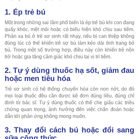
1. Ép trẻ bú
Một trong những sai lầm phổ biến là ép trẻ bú khi con đang
quấy khóc, mệt mỏi hoặc có biểu hiện khó chịu sau tiêm.
Phản xạ bú ở trẻ sơ sinh rất nhạy, nếu bị can thiệp không
đúng lúc có thể khiến trẻ sợ bú làm kéo dài tình trạng bỏ
bú. Trong một số trường hợp, điều này còn khiến trẻ nôn
trớ hoặc gia tăng cảm giác khó chịu tại vị trí tiêm.
2. Tự ý dùng thuốc hạ sốt, giảm đau
hoặc men tiêu hóa
Trẻ sơ sinh có hệ thống chuyển hóa còn non nớt, do đó
mọi loại thuốc đều cần được kê đơn đúng liều, đúng chỉ
định từ bác sĩ. Tự ý dùng thuốc có thể che giấu các triệu
chứng quan trọng, ảnh hưởng đến việc chẩn đoán hoặc
dẫn tới phản ứng không mong muốn.
3. Thay đổi cách bú hoặc đổi sang
sữa công thức