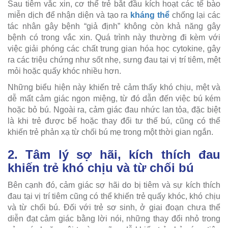
Sau tiêm vắc xin, cơ thể trẻ bắt đầu kích hoạt các tế bào
miễn dịch để nhận diện và tạo ra
kháng thể
chống lại các
tác nhân gây bệnh “giả định” không còn khả năng gây
bệnh có trong vắc xin. Quá trình này thường đi kèm với
việc giải phóng các chất trung gian hóa học cytokine, gây
ra các triệu chứng như sốt nhẹ, sưng đau tại vị trí tiêm, mệt
mỏi hoặc quấy khóc nhiều hơn.
Những biểu hiện này khiến trẻ cảm thấy khó chịu, mệt và
dễ mất cảm giác ngon miệng, từ đó dẫn đến việc bú kém
hoặc bỏ bú. Ngoài ra, cảm giác đau nhức lan tỏa, đặc biệt
là khi trẻ được bế hoặc thay đổi tư thế bú, cũng có thể
khiến trẻ phản xạ từ chối bú mẹ trong một thời gian ngắn.
2. Tâm lý sợ hãi, kích thích đau
khiến trẻ khó chịu và từ chối bú
Bên cạnh đó, cảm giác sợ hãi do bị tiêm và sự kích thích
đau tại vị trí tiêm cũng có thể khiến trẻ quấy khóc, khó chịu
và từ chối bú. Đối với trẻ sơ sinh, ở giai đoạn chưa thể
diễn đạt cảm giác bằng lời nói, những thay đổi nhỏ trong