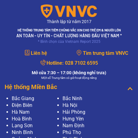
Thành lập từ năm 2017
HỆ THỐNG TRUNG TÂM TIÊM CHỦNG VẮC XIN CHO TRẺ EM & NGƯỜI LỚN
AN TOÀN - UY TÍN - CHẤT LƯỢNG HÀNG ĐẦU VIỆT NAM *
* Bình chọn của Vietnam Report 2025
Liên hệ
Tìm trung tâm VNVC
Hotline:
028 7102 6595
Mở cửa 7:30 – 17:00 (không nghỉ trưa)
Một số Trung tâm có giờ hoạt động riêng
Hệ thống Miền Bắc
Bắc Giang
Bắc Ninh
Điện Biên
Hà Nội
Hà Nam
Hải Phòng
Hoà Bình
Hưng Yên
Lạng Sơn
Nam Định
Ninh Bình
Phú Thọ