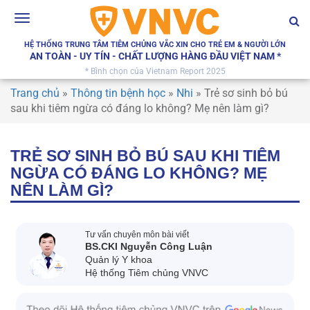
Toggle
navigation
HỆ THỐNG TRUNG TÂM TIÊM CHỦNG VẮC XIN CHO TRẺ EM & NGƯỜI LỚN
AN TOÀN - UY TÍN - CHẤT LƯỢNG HÀNG ĐẦU VIỆT NAM *
* Bình chọn của Vietnam Report 2025
Trang chủ
»
Thông tin bệnh học
»
Nhi
»
Trẻ sơ sinh bỏ bú
sau khi tiêm ngừa có đáng lo không? Mẹ nên làm gì?
TRẺ SƠ SINH BỎ BÚ SAU KHI TIÊM
NGỪA CÓ ĐÁNG LO KHÔNG? MẸ
NÊN LÀM GÌ?
Tư vấn chuyên môn bài viết
BS.CKI Nguyễn Công Luận
Quản lý Y khoa
Hệ thống Tiêm chủng VNVC