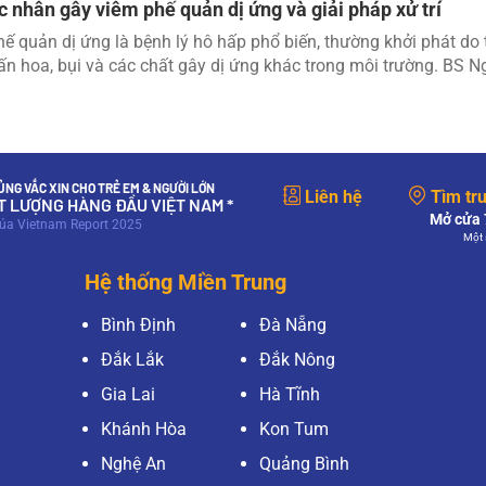
c nhân gây viêm phế quản dị ứng và giải pháp xử trí
ế quản dị ứng là bệnh lý hô hấp phổ biến, thường khởi phát do th
n hoa, bụi và các chất gây dị ứng khác trong môi trường. BS 
NG VẮC XIN CHO TRẺ EM & NGƯỜI LỚN
Liên hệ
Tìm tr
ẤT LƯỢNG HÀNG ĐẦU VIỆT NAM *
Mở cửa 7
của Vietnam Report 2025
Một 
Hệ thống Miền Trung
Bình Định
Đà Nẵng
Đắk Lắk
Đắk Nông
Gia Lai
Hà Tĩnh
Khánh Hòa
Kon Tum
Nghệ An
Quảng Bình