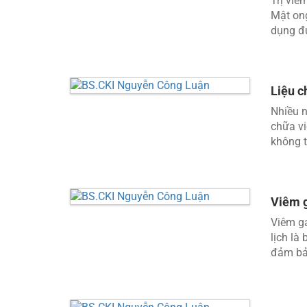
Trị viê
Mật ong
dụng đú
Liệu c
Nhiều n
chữa vi
không t
Viêm g
Viêm ga
lịch là
đảm bảo