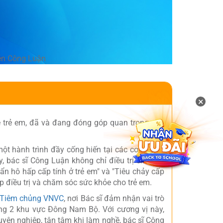
×
 trẻ em, đã và đang đóng góp quan trọng cho
 hành trình đầy cống hiến tại các cơ sở y tế
, bác sĩ Công Luận không chỉ điều trị cho các
n hô hấp cấp tính ở trẻ em" và "Tiêu chảy cấp
 điều trị và chăm sóc sức khỏe cho trẻ em.
 Tiêm chủng VNVC
, nơi Bác sĩ đảm nhận vai trò
ng 2 khu vực Đông Nam Bộ. Với cương vị này,
yên nghiệp, tận tâm khi làm nghề, bác sĩ Công