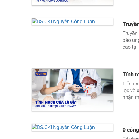
Truyền
Truyền 
bào ung
cao tại v
Tĩnh m
fTĩnh 
lọc và 
nhận má
9 công