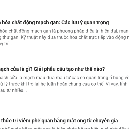
 hóa chất động mạch gan: Các lưu ý quan trọng
hóa chất động mạch gan là phương pháp điều trị hiện đại, mang l
 thư gan. Kỹ thuật này đưa thuốc hóa chất trực tiếp vào động 
ị trí...
ạch cửa là gì? Giải phẫu cấu tạo như thế nào?
mạch cửa là mạch máu đưa máu từ các cơ quan trong ổ bụng về
xử lý trước khi trở lại hệ tuần hoàn chung của cơ thể. Vì vậy, tĩn
u từ nhiều...
 thức trị viêm phế quản bằng mật ong từ chuyên gia