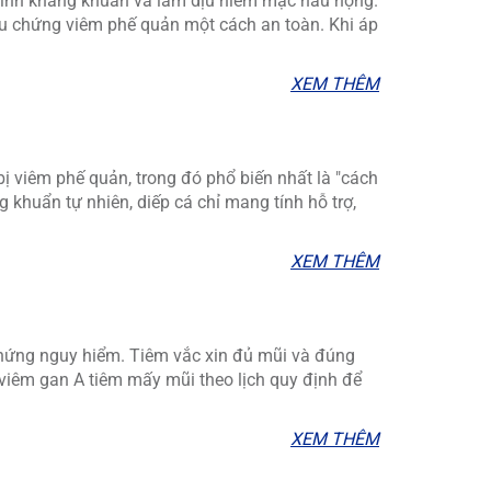
 tính kháng khuẩn và làm dịu niêm mạc hầu họng.
ệu chứng viêm phế quản một cách an toàn. Khi áp
XEM THÊM
ị viêm phế quản, trong đó phổ biến nhất là "cách
 khuẩn tự nhiên, diếp cá chỉ mang tính hỗ trợ,
XEM THÊM
 chứng nguy hiểm. Tiêm vắc xin đủ mũi và đúng
 viêm gan A tiêm mấy mũi theo lịch quy định để
XEM THÊM