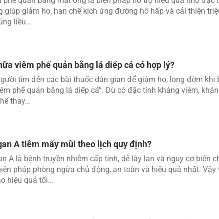
m phế quản bằng mật ong là biện pháp hỗ trợ hiệu quả nhờ đặc
 giúp giảm ho, hạn chế kích ứng đường hô hấp và cải thiện tri
ng liều...
hữa viêm phế quản bằng lá diếp cá có hợp lý?
gười tìm đến các bài thuốc dân gian để giảm ho, long đờm khi b
êm phế quản bằng lá diếp cá”. Dù có đặc tính kháng viêm, kháng
hể thay...
an A tiêm mấy mũi theo lịch quy định?
n A là bệnh truyền nhiễm cấp tính, dễ lây lan và nguy cơ biến
 biện pháp phòng ngừa chủ động, an toàn và hiệu quả nhất. Vậy
 hiệu quả tối...