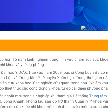
 có hơn 15 năm kinh nghiệm trong lĩnh vực chăm sóc sức khỏe
 nhi khoa và y tế dự phòng.
 Đại học Y Dược Huế vào năm 2009, bác sĩ Công Luận đã có một
n Lộc và Trung tâm Y tế huyện Xuân Lộc. Trong thời gian này
hiên cứu khoa học. Các nghiên cứu quan trọng như "Nhiễm khuẩ
 thiết thực cho cộng đồng y khoa, từ đó cải thiện phương pháp
ớc ngoặt mới trong sự nghiệp khi tham gia Hệ thống
Trung tâm
C Long Khánh, không lâu sau đó trở thành Quản lý Y khoa vù
ăm sóc sức khỏe nhi khoa, với trình độ chuyên môn cao, sự chu