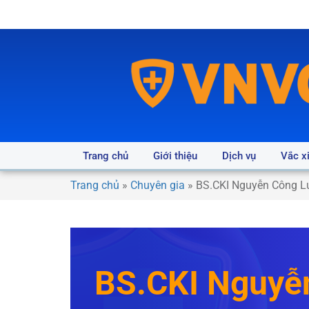
Trang chủ
Giới thiệu
Dịch vụ
Vắc x
Trang chủ
»
Chuyên gia
»
BS.CKI Nguyễn Công L
BS.CKI Nguyễ