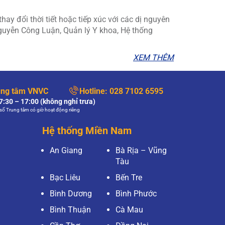
ay đổi thời tiết hoặc tiếp xúc với các dị nguyên
Nguyễn Công Luận, Quản lý Y khoa, Hệ thống
XEM THÊM
ung tâm VNVC
Hotline:
028 7102 6595
:30 – 17:00 (không nghỉ trưa)
số Trung tâm có giờ hoạt động riêng
Hệ thống Miền Nam
An Giang
Bà Rịa – Vũng
Tàu
Bạc Liêu
Bến Tre
Bình Dương
Bình Phước
Bình Thuận
Cà Mau