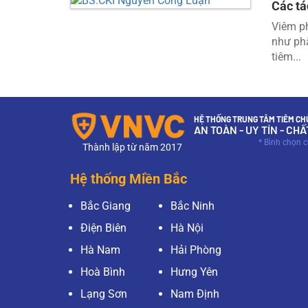
Các tá
Viêm ph
như phấ
tiêm...
HỆ THỐNG TRUNG TÂM TIÊM CHỦ
AN TOÀN - UY TÍN - CH
* Bình chọn 
Thành lập từ năm 2017
Hệ thống Miền Bắc
Bắc Giang
Bắc Ninh
Điện Biên
Hà Nội
Hà Nam
Hải Phòng
Hoà Bình
Hưng Yên
Lạng Sơn
Nam Định