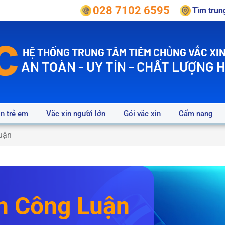
028 7102 6595
Tìm tru
HỆ THỐNG TRUNG TÂM TIÊM CHỦNG VẮC XIN
AN TOÀN - UY TÍN - CHẤT LƯỢNG 
in trẻ em
Vắc xin người lớn
Gói vắc xin
Cẩm nang
uận
n Công Luận