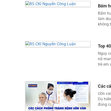
Bấm hu
Bấm hu
làm dịu
không th
Top 40
Nguy cơ
nữ mang
trẻ em v
Các cá
Uốn ván
Dù hiếm
đúng cá