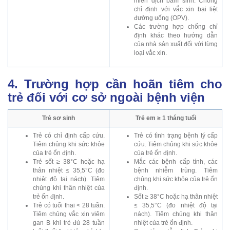
miễn dịch bẩm sinh: Chống
chỉ định với vắc xin bại liệt
đường uống (OPV).
Các trường hợp chống chỉ
định khác theo hướng dẫn
của nhà sản xuất đối với từng
loại vắc xin.
4. Trường hợp cần hoãn tiêm cho
trẻ đối với cơ sở ngoài bệnh viện
Trẻ sơ sinh
Trẻ em ≥ 1 tháng tuổi
Trẻ có chỉ định cấp cứu.
Trẻ có tình trạng bệnh lý cấp
Tiêm chủng khi sức khỏe
cứu. Tiêm chủng khi sức khỏe
của trẻ ổn định.
của trẻ ổn định.
Trẻ sốt ≥ 38°C hoặc hạ
Mắc các bệnh cấp tính, các
thân nhiệt ≤ 35,5°C (đo
bệnh nhiễm trùng. Tiêm
nhiệt độ tại nách). Tiêm
chủng khi sức khỏe của trẻ ổn
chủng khi thân nhiệt của
định.
trẻ ổn định.
Sốt ≥ 38°C hoặc hạ thân nhiệt
Trẻ có tuổi thai < 28 tuần.
≤ 35,5°C (đo nhiệt độ tại
Tiêm chủng vắc xin viêm
nách). Tiêm chủng khi thân
gan B khi trẻ đủ 28 tuần
nhiệt của trẻ ổn định.