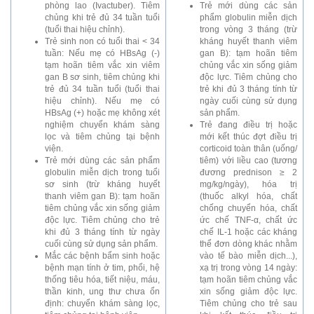
phòng lao (Ivactuber). Tiêm
Trẻ mới dùng các sản
chủng khi trẻ đủ 34 tuần tuổi
phẩm globulin miễn dịch
(tuổi thai hiệu chỉnh).
trong vòng 3 tháng (trừ
Trẻ sinh non có tuổi thai < 34
kháng huyết thanh viêm
tuần: Nếu mẹ có HBsAg (-)
gan B): tạm hoãn tiêm
tạm hoãn tiêm vắc xin viêm
chủng vắc xin sống giảm
gan B sơ sinh, tiêm chủng khi
độc lực. Tiêm chủng cho
trẻ đủ 34 tuần tuổi (tuổi thai
trẻ khi đủ 3 tháng tính từ
hiệu chỉnh). Nếu mẹ có
ngày cuối cùng sử dụng
HBsAg (+) hoặc mẹ không xét
sản phẩm.
nghiệm chuyển khám sàng
Trẻ đang điều trị hoặc
lọc và tiêm chủng tại bệnh
mới kết thúc đợt điều trị
viện.
corticoid toàn thân (uống/
Trẻ mới dùng các sản phẩm
tiêm) với liều cao (tương
globulin miễn dịch trong tuổi
đương prednison ≥ 2
sơ sinh (trừ kháng huyết
mg/kg/ngày), hóa trị
thanh viêm gan B): tạm hoãn
(thuốc alkyl hóa, chất
tiêm chủng vắc xin sống giảm
chống chuyển hóa, chất
độc lực. Tiêm chủng cho trẻ
ức chế TNF-α, chất ức
khi đủ 3 tháng tính từ ngày
chế IL-1 hoặc các kháng
cuối cùng sử dụng sản phẩm.
thể đơn dòng khác nhằm
Mắc các bệnh bẩm sinh hoặc
vào tế bào miễn dịch...),
bệnh mạn tính ở tim, phổi, hệ
xạ trị trong vòng 14 ngày:
thống tiêu hóa, tiết niệu, máu,
tạm hoãn tiêm chủng vắc
thần kinh, ung thư chưa ổn
xin sống giảm độc lực.
định: chuyển khám sàng lọc,
Tiêm chủng cho trẻ sau