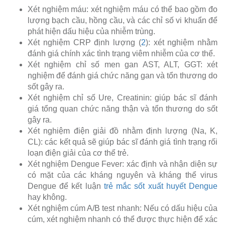
Xét nghiệm máu: xét nghiệm máu có thể bao gồm đo
lượng bạch cầu, hồng cầu, và các chỉ số vi khuẩn để
phát hiện dấu hiệu của nhiễm trùng.
Xét nghiệm CRP định lượng (
2
): xét nghiệm nhằm
đánh giá chính xác tình trạng viêm nhiễm của cơ thể.
Xét nghiệm chỉ số men gan AST, ALT, GGT: xét
nghiệm để đánh giá chức năng gan và tổn thương do
sốt gây ra.
Xét nghiệm chỉ số Ure, Creatinin: giúp bác sĩ đánh
giá tổng quan chức năng thận và tổn thương do sốt
gây ra.
Xét nghiệm điện giải đồ nhằm định lượng (Na, K,
CL): các kết quả sẽ giúp bác sĩ đánh giá tình trạng rối
loạn điện giải của cơ thể trẻ.
Xét nghiệm Dengue Fever: xác định và nhận diện sự
có mặt của các kháng nguyên và kháng thể virus
Dengue để kết luận
trẻ mắc sốt xuất huyết Dengue
hay không.
Xét nghiệm cúm A/B test nhanh: Nếu có dấu hiệu của
cúm, xét nghiệm nhanh có thể được thực hiện để xác