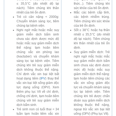
≤ 35,5°C (đo nhiệt độ tại
thức...). Tiêm chủng khi
nách). Tiêm chủng khi thân
sức khỏe của trẻ ổn định.
nhiệt của trẻ ổn định.
Mắc các bệnh cấp tính,
Trẻ có cân nặng < 2000g:
các bệnh nhiễm trùng.
Chuyển khám sàng lọc, tiêm
Tiêm chủng khi sức khỏe
chủng tại bệnh viện.
của trẻ ổn định.
Nghi ngờ mắc hoặc mắc suy
Sốt ≥ 38°C hoặc hạ thân
giảm miễn dịch bẩm sinh
nhiệt ≤ 35,5°C (đo nhiệt
chưa xác định được mức độ
độ tại nách). Tiêm chủng
hoặc mắc suy giảm miễn dịch
khi thân nhiệt của trẻ ổn
thể nặng: tạm hoãn tiêm
định.
chủng vắc xin phòng lao
Suy giảm miễn dịch: Trẻ
(Ivactuber) và chuyển khám
nghi ngờ mắc hoặc mắc
sàng lọc tại bệnh viện. Tiêm
suy giảm miễn dịch bẩm
chủng khi trẻ suy giảm miễn
sinh chưa xác định được
dịch không thuộc thể nặng.
mức độ hoặc mắc suy
Chỉ định vắc xin bại liệt bất
giảm miễn dịch thể nặng:
hoạt dạng tiêm (
IPV
) thay thế
tạm hoãn tiêm chủng các
vắc xin bại liệt sống giảm độc
vắc xin sống giảm độc
lực dạng uống (OPV). Xem
lực và chuyển khám sàng
thêm phụ lục VII về chỉ định,
lọc tại bệnh viện. Tiêm
chống chỉ định, tạm hoãn tiêm
chủng khi trẻ được chẩn
chủng với trẻ suy giảm miễn
đoán suy giảm miễn dịch
dịch bẩm sinh.
không thuộc thể nặng,
Trẻ sinh non có tuổi thai < 34
ngoại trừ vắc xin bại liệt
tuần tạm hoãn tiêm vắc xin
uống (OPV) (Phụ lục VII).