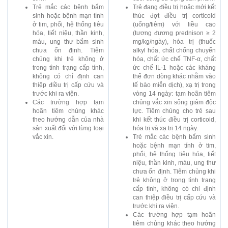
Trẻ mắc các bệnh bẩm
Trẻ đang điều trị hoặc mới kết
sinh hoặc bệnh mạn tính
thúc đợt điều trị corticoid
ở tim, phổi, hệ thống tiêu
(uống/tiêm) với liều cao
hóa, tiết niệu, thần kinh,
(tương đương prednison ≥ 2
máu, ung thư bẩm sinh
mg/kg/ngày), hóa trị (thuốc
chưa ổn định. Tiêm
alkyl hóa, chất chống chuyển
chủng khi trẻ không ở
hóa, chất ức chế TNF-α, chất
trong tình trạng cấp tính,
ức chế IL-1 hoặc các kháng
không có chỉ định can
thể đơn dòng khác nhằm vào
thiệp điều trị cấp cứu và
tế bào miễn dịch), xạ trị trong
trước khi ra viện.
vòng 14 ngày: tạm hoãn tiêm
Các trường hợp tạm
chủng vắc xin sống giảm độc
hoãn tiêm chủng khác
lực. Tiêm chủng cho trẻ sau
theo hướng dẫn của nhà
khi kết thúc điều trị corticoid,
sản xuất đối với từng loại
hóa trị và xạ trị 14 ngày.
vắc xin.
Trẻ mắc các bệnh bẩm sinh
hoặc bệnh mạn tính ở tim,
phổi, hệ thống tiêu hóa, tiết
niệu, thần kinh, máu, ung thư
chưa ổn định. Tiêm chủng khi
trẻ không ở trong tình trạng
cấp tính, không có chỉ định
can thiệp điều trị cấp cứu và
trước khi ra viện.
Các trường hợp tạm hoãn
tiêm chủng khác theo hướng