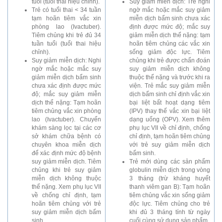
tuổi (tuổi thai hiệu chỉnh).
Suy giảm miễn dịch: Trẻ nghi
Trẻ có tuổi thai < 34 tuần
ngờ mắc hoặc mắc suy giảm
tạm hoãn tiêm vắc xin
miễn dịch bẩm sinh chưa xác
phòng lao (Ivactuber).
định được mức độ; mắc suy
Tiêm chủng khi trẻ đủ 34
giảm miễn dịch thể nặng: tạm
tuần tuổi (tuổi thai hiệu
hoãn tiêm chủng các vắc xin
chỉnh).
sống giảm độc lực. Tiêm
Suy giảm miễn dịch: Nghi
chủng khi trẻ được chẩn đoán
ngờ mắc hoặc mắc suy
suy giảm miễn dịch không
giảm miễn dịch bẩm sinh
thuộc thể nặng và trước khi ra
chưa xác định được mức
viện. Trẻ mắc suy giảm miễn
độ; mắc suy giảm miễn
dịch bẩm sinh chỉ định vắc xin
dịch thể nặng: Tạm hoãn
bại liệt bất hoạt dạng tiêm
tiêm chủng vắc xin phòng
(IPV) thay thế vắc xin bại liệt
lao (Ivactuber). Chuyển
dạng uống (OPV). Xem thêm
khám sàng lọc tại các cơ
phụ lục VII về chỉ định, chống
sở khám chữa bệnh có
chỉ định, tạm hoãn tiêm chủng
chuyên khoa miễn dịch
với trẻ suy giảm miễn dịch
để xác định mức độ bệnh
bẩm sinh.
suy giảm miễn dịch. Tiêm
Trẻ mới dùng các sản phẩm
chủng khi trẻ suy giảm
globulin miễn dịch trong vòng
miễn dịch không thuộc
3 tháng (trừ kháng huyết
thể nặng. Xem phụ lục VII
thanh viêm gan B): Tạm hoãn
về chống chỉ định, tạm
tiêm chủng vắc xin sống giảm
hoãn tiêm chủng với trẻ
độc lực. Tiêm chủng cho trẻ
suy giảm miễn dịch bẩm
khi đủ 3 tháng tính từ ngày
sinh.
cuối cùng sử dụng sản phẩm.