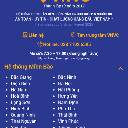
Thành lập từ năm 2017
HỆ THỐNG TRUNG TÂM TIÊM CHỦNG VẮC XIN CHO TRẺ EM & NGƯỜI LỚN
AN TOÀN - UY TÍN - CHẤT LƯỢNG HÀNG ĐẦU VIỆT NAM *
* Bình chọn của Vietnam Report 2025
Liên hệ
Tìm trung tâm VNVC
Hotline:
028 7102 6595
Mở cửa 7:30 – 17:00 (không nghỉ trưa)
Một số Trung tâm có giờ hoạt động riêng
Hệ thống Miền Bắc
Bắc Giang
Bắc Ninh
Điện Biên
Hà Nội
Hà Nam
Hải Phòng
Hoà Bình
Hưng Yên
Lạng Sơn
Nam Định
Ninh Bình
Phú Thọ
Quảng Ninh
Thái Bình
Thái Nguyên
Vĩnh Phúc
Yên Bái
Tuyên Quang