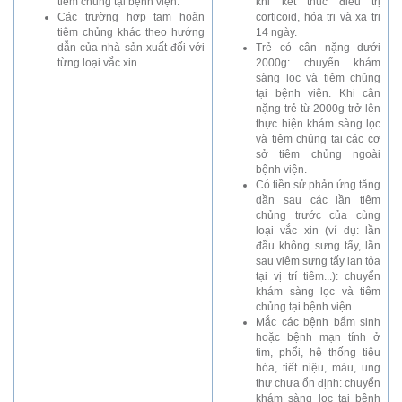
tiêm chủng tại bệnh viện.
khi kết thúc điều trị
Các trường hợp tạm hoãn
corticoid, hóa trị và xạ trị
tiêm chủng khác theo hướng
14 ngày.
dẫn của nhà sản xuất đối với
Trẻ có cân nặng dưới
từng loại vắc xin.
2000g: chuyển khám
sàng lọc và tiêm chủng
tại bệnh viện. Khi cân
nặng trẻ từ 2000g trở lên
thực hiện khám sàng lọc
và tiêm chủng tại các cơ
sở tiêm chủng ngoài
bệnh viện.
Có tiền sử phản ứng tăng
dần sau các lần tiêm
chủng trước của cùng
loại vắc xin (ví dụ: lần
đầu không sưng tấy, lần
sau viêm sưng tấy lan tỏa
tại vị trí tiêm...): chuyển
khám sàng lọc và tiêm
chủng tại bệnh viện.
Mắc các bệnh bẩm sinh
hoặc bệnh mạn tính ở
tim, phổi, hệ thống tiêu
hóa, tiết niệu, máu, ung
thư chưa ổn định: chuyển
khám sàng lọc tại bệnh