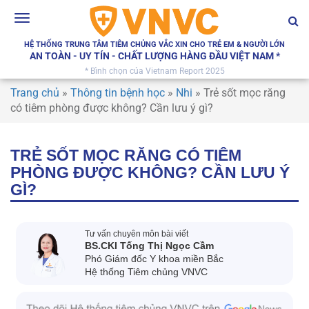
Toggle
navigation
HỆ THỐNG TRUNG TÂM TIÊM CHỦNG VẮC XIN CHO TRẺ EM & NGƯỜI LỚN
AN TOÀN - UY TÍN - CHẤT LƯỢNG HÀNG ĐẦU VIỆT NAM *
* Bình chọn của Vietnam Report 2025
Trang chủ
»
Thông tin bệnh học
»
Nhi
»
Trẻ sốt mọc răng
có tiêm phòng được không? Cần lưu ý gì?
TRẺ SỐT MỌC RĂNG CÓ TIÊM
PHÒNG ĐƯỢC KHÔNG? CẦN LƯU Ý
GÌ?
Tư vấn chuyên môn bài viết
BS.CKI Tống Thị Ngọc Cầm
Phó Giám đốc Y khoa miền Bắc
Hệ thống Tiêm chủng VNVC