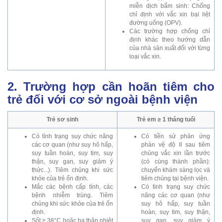
miễn dịch bẩm sinh: Chống
chỉ định với vắc xin bại liệt
đường uống (OPV).
Các trường hợp chống chỉ
định khác theo hướng dẫn
của nhà sản xuất đối với từng
loại vắc xin.
2. Trường hợp cần hoãn tiêm cho
trẻ đối với cơ sở ngoài bệnh viện
Trẻ sơ sinh
Trẻ em ≥ 1 tháng tuổi
Có tình trạng suy chức năng
Có tiền sử phản ứng
các cơ quan (như suy hô hấp,
phản vệ độ II sau tiêm
suy tuần hoàn, suy tim, suy
chủng vắc xin lần trước
thận, suy gan, suy giảm ý
(có cùng thành phần):
thức...). Tiêm chủng khi sức
chuyển khám sàng lọc và
khỏe của trẻ ổn định.
tiêm chủng tại bệnh viện.
Mắc các bệnh cấp tính, các
Có tình trạng suy chức
bệnh nhiễm trùng. Tiêm
năng các cơ quan (như
chủng khi sức khỏe của trẻ ổn
suy hô hấp, suy tuần
định.
hoàn, suy tim, suy thận,
Sốt ≥ 38°C hoặc hạ thân nhiệt
suy gan, suy giảm ý