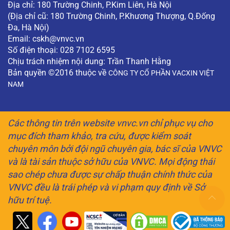
Địa chỉ: 180 Trường Chinh, P.Kim Liên, Hà Nội
(Địa chỉ cũ: 180 Trường Chinh, P.Khương Thượng, Q.Đống
Đa, Hà Nội)
Email:
cskh@vnvc.vn
Số điện thoại: 028 7102 6595
Chịu trách nhiệm nội dung: Trần Thanh Hằng
Bản quyền ©2016 thuộc về
CÔNG TY CỔ PHẦN VACXIN VIỆT
NAM
Các thông tin trên website vnvc.vn chỉ phục vụ cho
mục đích tham khảo, tra cứu, được kiểm soát
chuyên môn bởi đội ngũ chuyên gia, bác sĩ của VNVC
và là tài sản thuộc sở hữu của VNVC. Mọi động thái
sao chép chưa được sự chấp thuận chính thức của
VNVC đều là trái phép và vi phạm quy định về Sở
hữu trí tuệ.