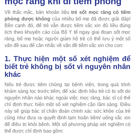
mọc răng khi đi tiêm phòng
Về thắc mắc, băn khoăn liệu
trẻ sốt mọc răng có tiêm
phòng được không
của nhiều bố mẹ đã được giải đáp!
Bên cạnh đó, để trẻ vẫn được tiêm vắc xin đủ liều đúng
lịch theo khuyến cáo của Bộ Y tế ngay giai đoạn sốt mọc
răng, bố mẹ hoặc người giám hộ trẻ có thể lưu ý một số
vấn đề sau để cân nhắc về vấn đề tiêm vắc xin cho con:
1. Thực hiện một số xét nghiệm để
biết trẻ không bị sốt vì nguyên nhân
khác
Nếu trẻ được tiêm chủng tại bệnh viện, trong quá trình
khám sàng lọc trước tiêm, để xác định liệu trẻ có bị sốt do
nguyên nhân nào khác ngoài việc mọc răng, bác sĩ có thể
chỉ định thực hiện một số xét nghiệm cận lâm sàng. Điều
này sẽ giúp bác sĩ chẩn đoán chính xác sức khỏe của trẻ
cũng như đưa ra quyết định tạm hoãn tiêm/ uống vắc xin
để điều trị khỏi bệnh. Một số phương pháp xét nghiệm có
thể được chỉ định bao gồm: