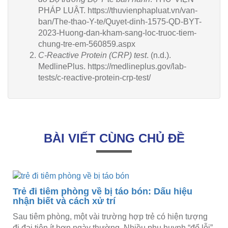
PHÁP LUẬT.
https://thuvienphapluat.vn/van-
ban/The-thao-Y-te/Quyet-dinh-1575-QD-BYT-
2023-Huong-dan-kham-sang-loc-truoc-tiem-
chung-tre-em-560859.aspx
C-Reactive Protein (CRP) test
. (n.d.).
MedlinePlus.
https://medlineplus.gov/lab-
tests/c-reactive-protein-crp-test/
BÀI VIẾT CÙNG CHỦ ĐỀ
Trẻ đi tiêm phòng về bị táo bón: Dấu hiệu
nhận biết và cách xử trí
Sau tiêm phòng, một vài trường hợp trẻ có hiện tượng
đi đại tiện ít hơn ngày thường. Nhiều phụ huynh “đổ lỗi”,