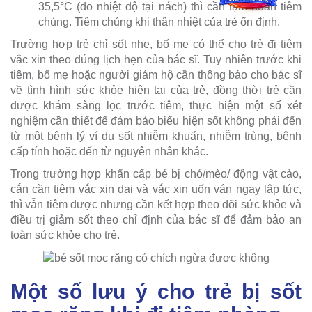
35,5°C (đo nhiệt độ tại nách) thì cần tạm hoãn tiêm
chủng. Tiêm chủng khi thân nhiệt của trẻ ổn định.
Trường hợp trẻ chỉ sốt nhẹ, bố mẹ có thể cho trẻ đi tiêm
vắc xin theo đúng lịch hẹn của bác sĩ. Tuy nhiên trước khi
tiêm, bố mẹ hoặc người giám hộ cần thông báo cho bác sĩ
về tình hình sức khỏe hiện tại của trẻ, đồng thời trẻ cần
được khám sàng lọc trước tiêm, thực hiện một số xét
nghiệm cần thiết để đảm bảo biểu hiện sốt không phải đến
từ một bệnh lý ví dụ sốt nhiễm khuẩn, nhiễm trùng, bệnh
cấp tính hoặc đến từ nguyên nhân khác.
Trong trường hợp khẩn cấp bé bị chó/mèo/ động vật cào,
cắn cần tiêm vắc xin dại và vắc xin uốn ván ngay lập tức,
thì vẫn tiêm được nhưng cần kết hợp theo dõi sức khỏe và
điều trị giảm sốt theo chỉ định của bác sĩ để đảm bảo an
toàn sức khỏe cho trẻ.
Một số lưu ý cho trẻ bị sốt