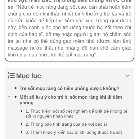
khu vực miền Bắc, Hệ thống tiêm chủng VNVC chia
sẻ
: “Nếu trẻ mọc răng đang sốt cao, cần phải hoãn tiêm
chủng cho đến khi thân nhiệt bình thường trở lại và trẻ
đủ sức khỏe để tiếp tục tiêm vắc xin. Trong giai đoạn
này, bên cạnh việc cho trẻ uống thuốc hạ sốt theo chỉ
định của bác sĩ, bố mẹ hoặc người giám hộ chăm sóc
trẻ tại nhà có thể dùng gạc mềm nhỏ (được làm ẩm)
massage nướu thật nhẹ nhàng để hạn chế cảm giác
khó chịu, đau nhức khi trẻ sốt mọc răng”.
Mục lục
Trẻ sốt mọc răng có tiêm phòng được không?
Một số lưu ý cho trẻ bị sốt mọc răng khi đi tiêm
phòng
1. Thực hiện một số xét nghiệm để biết trẻ không bị
sốt vì nguyên nhân khác
2. Thông báo tình trạng của trẻ với bác sĩ
3. Tham khảo ý kiến bác sĩ khi uống thuốc hạ sốt