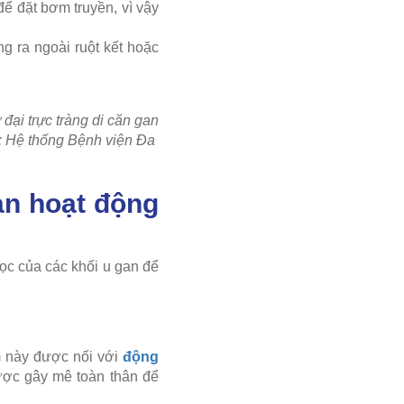
ể đặt bơm truyền, vì vậy
g ra ngoài ruột kết hoặc
ại trực tràng di căn gan
: Hệ thống Bệnh viện Đa
an hoạt động
học của các khối u gan để
m này được nối với
động
ược gây mê toàn thân để