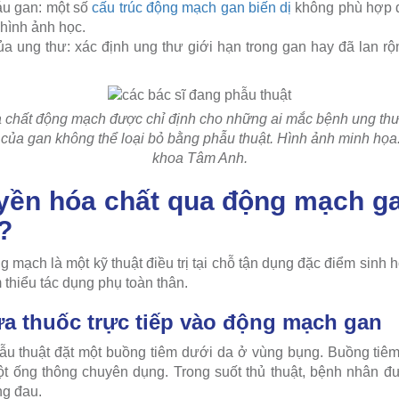
u gan: một số
cấu trúc động mạch gan biến dị
không phù hợp đ
hình ảnh học.
a ung thư: xác định ung thư giới hạn trong gan hay đã lan rộn
chất động mạch được chỉ định cho những ai mắc bệnh ung thư đ
 của gan không thể loại bỏ bằng phẫu thuật. Hình ảnh minh họa
khoa Tâm Anh.
uyền hóa chất qua động mạch g
?
 mạch là một kỹ thuật điều trị tại chỗ tận dụng đặc điểm sinh 
 thiểu tác dụng phụ toàn thân.
ưa thuốc trực tiếp vào động mạch gan
hẫu thuật đặt một buồng tiêm dưới da ở vùng bụng. Buồng tiê
t ống thông chuyên dụng. Trong suốt thủ thuật, bệnh nhân đ
ng đau.