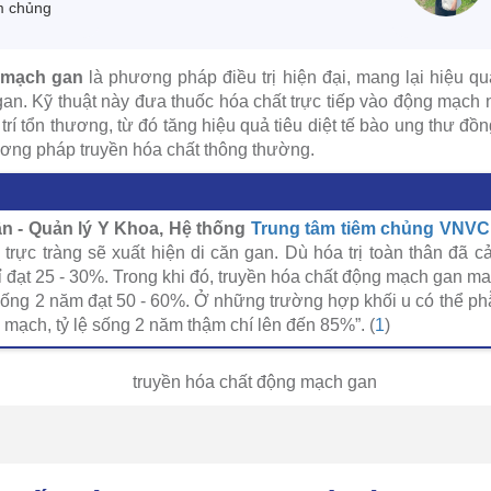
m chủng
 mạch gan
là phương pháp điều trị hiện đại, mang lại hiệu qu
 gan. Kỹ thuật này đưa thuốc hóa chất trực tiếp vào động mạch 
ị trí tổn thương, từ đó tăng hiệu quả tiêu diệt tế bào ung thư đ
ương pháp truyền hóa chất thông thường.
 - Quản lý Y Khoa, Hệ thống
Trung tâm tiêm chủng VNVC
rực tràng sẽ xuất hiện di căn gan. Dù hóa trị toàn thân đã cải
 đạt 25 - 30%. Trong khi đó, truyền hóa chất động mạch gan man
 sống 2 năm đạt 50 - 60%. Ở những trường hợp khối u có thể phẫ
g mạch, tỷ lệ sống 2 năm thậm chí lên đến 85%”. (
1
)