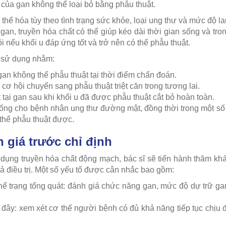
của gan không thể loại bỏ bằng phẫu thuật.
á thể hóa tùy theo tình trạng sức khỏe, loại ung thư và mức độ 
n gan, truyền hóa chất có thể giúp kéo dài thời gian sống và tr
nếu khối u đáp ứng tốt và trở nên có thể phẫu thuật.
sử dụng nhằm:
 gan không thể phẫu thuật tại thời điểm chẩn đoán.
 cơ hội chuyển sang phẫu thuật triệt căn trong tương lai.
 tại gan sau khi khối u đã được phẫu thuật cắt bỏ hoàn toàn.
sống cho bệnh nhân ung thư đường mật, đồng thời trong một số
thể phẫu thuật được.
h giá trước chỉ định
 dụng truyền hóa chất động mạch, bác sĩ sẽ tiến hành thăm k
uả điều trị. Một số yếu tố được cân nhắc bao gồm:
hể trạng tổng quát: đánh giá chức năng gan, mức độ dự trữ g
n đây: xem xét cơ thể người bệnh có đủ khả năng tiếp tục chịu 