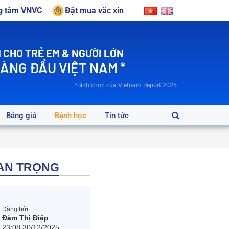
ng tâm VNVC
Đặt mua vắc xin
 CHO TRẺ EM & NGƯỜI LỚN
HÀNG ĐẦU VIỆT NAM *
*Bình chọn của Vietnam Report 2025
Bảng giá
Bệnh học
Tin tức
AN TRỌNG
Đăng bởi
Đàm Thị Điệp
23:08 30/12/2025