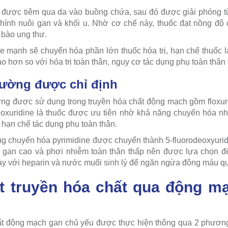
trị được tiêm qua da vào buồng chứa, sau đó được giải phóng t
nh nuôi gan và khối u. Nhờ cơ chế này, thuốc đạt nồng độ c
ế bào ung thư.
ỏe mạnh sẽ chuyển hóa phần lớn thuốc hóa trị, hạn chế thuốc la
ao hơn so với hóa trị toàn thân, nguy cơ tác dụng phụ toàn thâ
hường được chỉ định
ng được sử dụng trong truyền hóa chất động mạch gồm floxuri
 Floxuridine là thuốc được ưu tiên nhờ khả năng chuyển hóa n
 hạn chế tác dụng phụ toàn thân.
ống chuyển hóa pyrimidine được chuyển thành 5-fluorodeoxyuridi
 ở gan cao và phơi nhiễm toàn thân thấp nên được lựa chọn để
ày với heparin và nước muối sinh lý để ngăn ngừa đông máu q
t truyền hóa chất qua động m
hất động mạch gan chủ yếu được thực hiện thông qua 2 phương