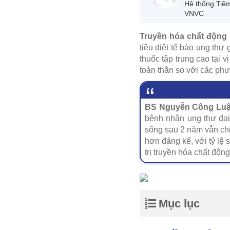
Hệ thống Tiê
VNVC
Truyền hóa chất động
tiêu diệt tế bào ung thư
thuốc tập trung cao tại v
toàn thân so với các ph
BS Nguyễn Công Luận
bệnh nhân ung thư đại t
sống sau 2 năm vẫn chỉ
hơn đáng kể, với tỷ lệ
trị truyền hóa chất độn
Mục lục