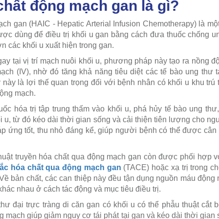
chất động mạch gan là gì?
ch gan (HAIC - Hepatic Arterial Infusion Chemotherapy) là một
ược dùng để điều trị khối u gan bằng cách đưa thuốc chống un
 các khối u xuất hiện trong gan.
y tại vị trí mạch nuôi khối u, phương pháp này tạo ra nồng đ
ạch (IV), nhờ đó tăng khả năng tiêu diệt các tế bào ung thư t
 này là lợi thế quan trọng đối với bệnh nhân có khối u khu trú
động mạch.
huốc hóa trị tập trung thấm vào khối u, phá hủy tế bào ung th
 u, từ đó kéo dài thời gian sống và cải thiện tiên lượng cho ng
áp ứng tốt, thu nhỏ đáng kể, giúp người bệnh có thể được cân n
 thuật truyền hóa chất qua động mạch gan còn được phối hợp 
tắc hóa chất qua động mạch gan
(TACE) hoặc xạ trị trong ch
. Về bản chất, các can thiệp này đều tận dụng nguồn máu động 
khác nhau ở cách tác động và mục tiêu điều trị.
hư đại trực tràng di căn gan có khối u có thể phẫu thuật cắt 
g mạch giúp giảm nguy cơ tái phát tại gan và kéo dài thời gian s