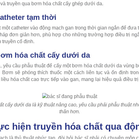
i và truyền qua bơm hóa chất cấy ghép dưới da.
atheter tạm thời
ặt một catheter vào động mạch gan trong thời gian ngắn để đưa th
pháp đơn giản hơn, phù hợp cho những trường hợp điều trị ng
m truyền cố định.
bơm hóa chất cấy dưới da
o, yêu cầu phẫu thuật để cấy một bơm hóa chất dưới da vùng b
 Bơm sẽ phóng thích thuốc một cách liên tục và ổn định tron
iều hóa chất cao trực tiếp vào gan, mang lại hiệu quả điều trị
 cấy dưới da là kỹ thuật nâng cao, yêu cầu phải phẫu thuật nh
thân hơn.
hực hiện truyền hóa chất qua đ
ch là thủ thuật phức tạp, đòi hỏi bác sĩ phải có chuyên môn 