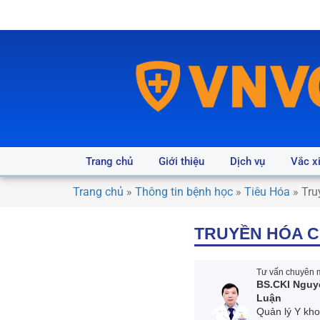
Trang chủ
Giới thiệu
Dịch vụ
Vắc x
Trang chủ
»
Thông tin bệnh học
»
Tiêu Hóa
»
Tru
TRUYỀN HÓA C
Tư vấn chuyên m
BS.CKI Nguy
Luận
Quản lý Y kh