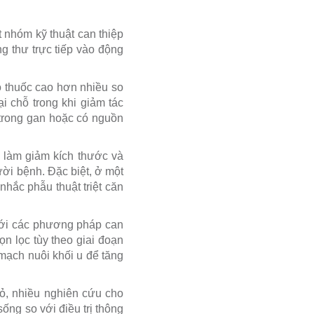
 nhóm kỹ thuật can thiệp
g thư trực tiếp vào động
ộ thuốc cao hơn nhiều so
ại chỗ trong khi giảm tác
 trong gan hoặc có nguồn
ư, làm giảm kích thước và
ười bệnh. Đặc biệt, ở một
hắc phẫu thuật triệt căn
với các phương pháp can
ọn lọc tùy theo giai đoạn
mạch nuôi khối u để tăng
bỏ, nhiều nghiên cứu cho
ống so với điều trị thông